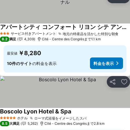
シェア
お
アパートシティ コンフォート リヨン シテ アンテルナシオナル
料金を表示
サービス付きアパートメント
地元の特産品を活かした特別な朝食
料金
3 ホテルのランク
8.2
満足
4,309
Cité - Centre des Congrèsまで1.1 km
￥8,280
最安値
10件のサイト
の料金を表示
料金を表示
シェア
お
Boscolo Lyon Hotel & Spa
料金を表示
ホテル
ローマ式浴場をイメージしたスパ
料金を表示
5 ホテルのランク
8.5
大満足
5,262
Cité - Centre des Congrèsまで2.8 km