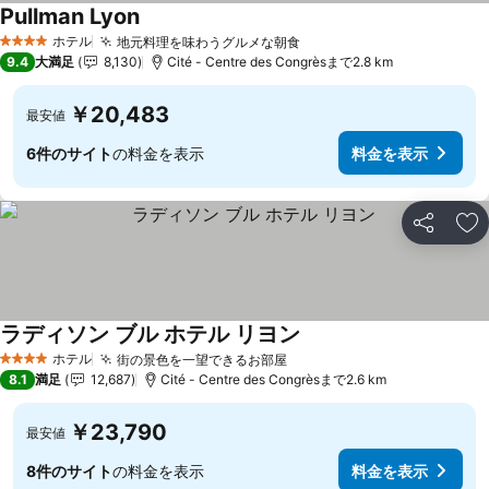
Pullman Lyon
料金を表示
ホテル
地元料理を味わうグルメな朝食
料金を表示
4 ホテルのランク
9.4
大満足
8,130
Cité - Centre des Congrèsまで2.8 km
￥20,483
最安値
6件のサイト
の料金を表示
料金を表示
シェア
お
ラディソン ブル ホテル リヨン
料金を表示
ホテル
街の景色を一望できるお部屋
料金を表示
4 ホテルのランク
8.1
満足
12,687
Cité - Centre des Congrèsまで2.6 km
￥23,790
最安値
8件のサイト
の料金を表示
料金を表示