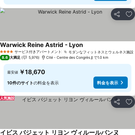
シェア
お
Warwick Reine Astrid - Lyon
料金を表示
サービス付きアパートメント
モダンなフィットネスとウェルネス施設
4 ホテルのランク
8.6
大満足
5,976
Cité - Centre des Congrèsまで1.0 km
￥18,670
最安値
10件のサイト
の料金を表示
料金を表示
人気施設
シェア
お
イビス バジェット リヨン ヴィルールバンヌ