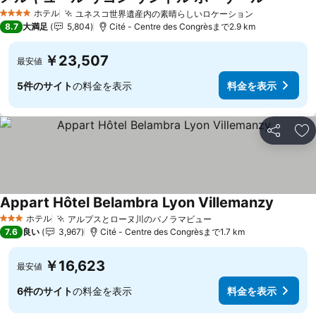
料金を表
ホテル
ユネスコ世界遺産内の素晴らしいロケーション
料金を表示
4 ホテルのランク
8.7
大満足
5,804
Cité - Centre des Congrèsまで2.9 km
￥23,507
最安値
5件のサイト
の料金を表示
料金を表示
シェア
お
Appart Hôtel Belambra Lyon Villemanzy
料金を
ホテル
アルプスとローヌ川のパノラマビュー
料金を表示
3 ホテルのランク
7.6
良い
3,967
Cité - Centre des Congrèsまで1.7 km
￥16,623
最安値
6件のサイト
の料金を表示
料金を表示