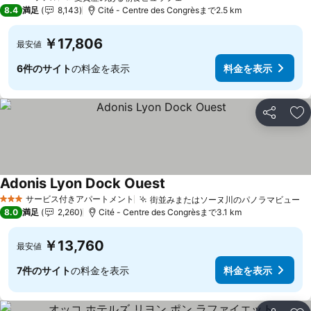
4 ホテルのランク
8.4
満足
8,143
Cité - Centre des Congrèsまで2.5 km
￥17,806
最安値
6件のサイト
の料金を表示
料金を表示
シェア
お
Adonis Lyon Dock Ouest
料金を表示
サービス付きアパートメント
街並みまたはソーヌ川のパノラマビュー
料
3 ホテルのランク
8.0
満足
2,260
Cité - Centre des Congrèsまで3.1 km
￥13,760
最安値
7件のサイト
の料金を表示
料金を表示