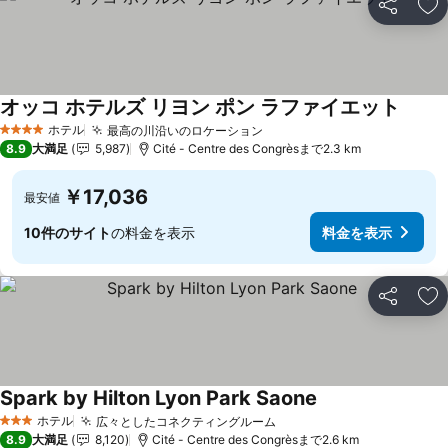
シェア
お
オッコ ホテルズ リヨン ポン ラファイエット
料金を
ホテル
最高の川沿いのロケーション
料金を表示
4 ホテルのランク
8.9
大満足
5,987
Cité - Centre des Congrèsまで2.3 km
￥17,036
最安値
10件のサイト
の料金を表示
料金を表示
シェア
お
Spark by Hilton Lyon Park Saone
料金を表示
ホテル
広々としたコネクティングルーム
料金を表示
3 ホテルのランク
8.9
大満足
8,120
Cité - Centre des Congrèsまで2.6 km