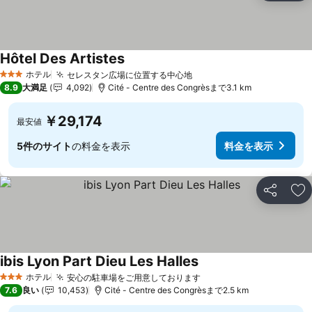
Hôtel Des Artistes
料金を表示
ホテル
セレスタン広場に位置する中心地
料金を表示
3 ホテルのランク
8.9
大満足
4,092
Cité - Centre des Congrèsまで3.1 km
￥29,174
最安値
5件のサイト
の料金を表示
料金を表示
シェア
お
ibis Lyon Part Dieu Les Halles
料金を表示
ホテル
安心の駐車場をご用意しております
料金を表示
3 ホテルのランク
7.6
良い
10,453
Cité - Centre des Congrèsまで2.5 km