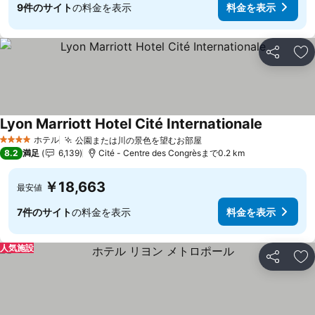
9件のサイト
の料金を表示
料金を表示
シェア
お
Lyon Marriott Hotel Cité Internationale
料金を表
ホテル
公園または川の景色を望むお部屋
料金を表示
4 ホテルのランク
8.2
満足
6,139
Cité - Centre des Congrèsまで0.2 km
￥18,663
最安値
7件のサイト
の料金を表示
料金を表示
人気施設
シェア
お