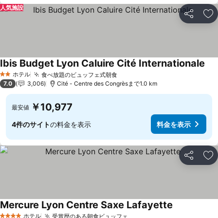
人気施設
シェア
お
Ibis Budget Lyon Caluire Cité Internationale
料
ホテル
食べ放題のビュッフェ式朝食
料金を表示
2 ホテルのランク
7.0
3,006
Cité - Centre des Congrèsまで1.0 km
￥10,977
最安値
4件のサイト
の料金を表示
料金を表示
シェア
お
Mercure Lyon Centre Saxe Lafayette
料金を表示
ホテル
受賞歴のある朝食ビュッフェ
料金を表示