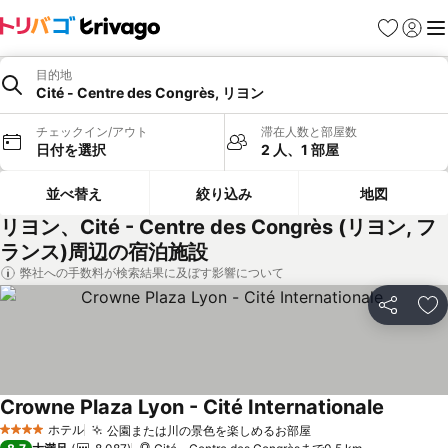
お気に入り
ログイ
メ
目的地
Cité - Centre des Congrès, リヨン
チェックイン/アウト
滞在人数と部屋数
日付を選択
2 人、1 部屋
並べ替え
絞り込み
地図
リヨン、Cité - Centre des Congrès (リヨン, フ
ランス)周辺の宿泊施設
弊社への手数料が検索結果に及ぼす影響について
シェア
お
Crowne Plaza Lyon - Cité Internationale
料金を表
ホテル
公園または川の景色を楽しめるお部屋
料金を表示
4 ホテルのランク