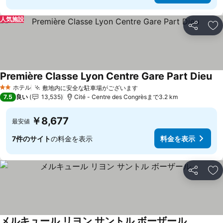
人気施設
シェア
お
Première Classe Lyon Centre Gare Part Dieu
料
ホテル
敷地内に安全な駐車場がございます
料金を表示
2 ホテルのランク
7.5
良い
13,535
Cité - Centre des Congrèsまで3.2 km
￥8,677
最安値
7件のサイト
の料金を表示
料金を表示
シェア
お
メルキュール リヨン サントル ボーザール