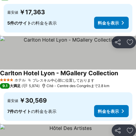
￥17,363
最安値
5件のサイト
の料金を表示
料金を表示
シェア
お
Carlton Hotel Lyon - MGallery Collection
料金を
ホテル
プレスキル中心部に位置しております
料金を表示
4 ホテルのランク
9.1
大満足
5,974
Cité - Centre des Congrèsまで2.8 km
￥30,569
最安値
7件のサイト
の料金を表示
料金を表示
シェア
お