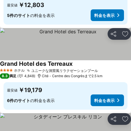
￥12,803
最安値
5件のサイト
の料金を表示
料金を表示
シェア
お
Grand Hotel des Terreaux
料金を表示
ホテル
ユニークな洞窟風リラクゼーションプール
料金を表示
4 ホテルのランク
8.3
満足
4,848
Cité - Centre des Congrèsまで2.5 km
￥19,179
最安値
6件のサイト
の料金を表示
料金を表示
シェア
お