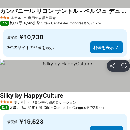
カンパニール リヨン サントル - ベルジュ デュ ローヌ
料金を表示
ホテル
専用の会議室設備
料金を表示
3 ホテルのランク
7.5
良い
8,565
Cité - Centre des Congrèsまで3.1 km
￥10,738
最安値
7件のサイト
の料金を表示
料金を表示
シェア
お
Silky by HappyCulture
料金を表示
ホテル
リヨン中心部のロケーション
料金を表示
4 ホテルのランク
8.5
大満足
5,161
Cité - Centre des Congrèsまで2.6 km
￥19,523
最安値