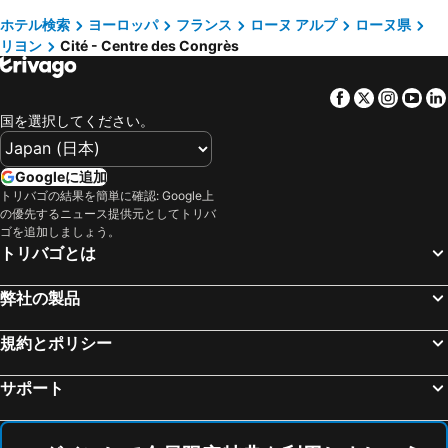
Station Montreux
Entreves
ホテル検索
ヨーロッパ
フランス
ローヌ アルプ
ローヌ県
ソフィテル リヨン ベルクール
Silky by HappyCulture
リヨン
Cité - Centre des Congrès
Les Péjoces
Les Bains de Saillon
Hôtel Vaubecour
オテル デ コングレ
Aéroport Lyon Saint Exupéry
Les Gratte-ciel
ミーホテル
Carlton Hotel Lyon - MGallery Collection
Facebook
Twitter
Insta
Yo
Eaux-Vives
Lausanne Airport
Grand Hotel des Terreaux
オッコ ホテルズ リヨン ポン ラファイエット
国を選択してください。
Aosta Valley Airport
Cité - Centre des Congrès
ラディソン ブル ホテル リヨン
Hôtel des Célestins
Champvert
HR Giger Museum
Hôtel des Remparts
Republik Hotel
Googleに追加
La Croix-Rousse
Préfecture
トリバゴの結果を簡単に確認: Google上
ibis budget Lyon Confluence
イビス バジェット アエロポール リヨン サン テグジュペリ
の優先するニュース提供元としてトリバ
Parc Paul Mistral
Vieille-Ville Annecy
Mercure Lyon Centre Saxe Lafayette
Spark by Hilton Lyon Park Saone
ゴを追加しましょう。
トリバゴとは
Stade de Genève
Méribel Altiport
オテル バイヤール ベルクール
Crowne Plaza Lyon - Cité Internationale
Part-Dieu Quarter
Bellecour
Hotel Victoria Lyon Perrache Confluence
Ibis Styles Lyon Centre - Gare Part Dieu
弊社の製品
Fourvière
Ainay
Lyo Hôtel - Centre Lyon Perrache
Hôtel Tête d'Or
Monplaisir district
Lyon Eurexpo
規約とポリシー
イビス リヨン カリュイール シテ アンテルナショナル
Quickhot By Gts
CERN
Acacias
B&B HOTEL Lyon Caluire Cité Internationale
Ibis Budget Lyon Caluire Cité Internationale
サポート
Plainpalais
Grand Théâtre de Genève
Nid du Parc - Parfait 1 personne
Mercure Lyon Centre Charpennes Parc de la Tête d'Or
Lac Léman
Casino de Chamonix
Hôtel Le Roosevelt Lyon
Hôtel Edmond W Lyon Part-Dieu