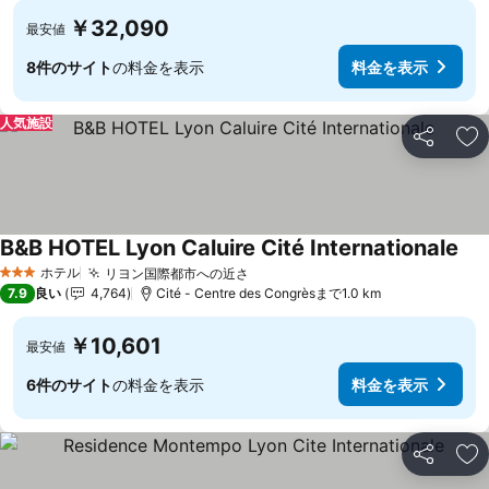
￥32,090
最安値
8件のサイト
の料金を表示
料金を表示
人気施設
シェア
お
B&B HOTEL Lyon Caluire Cité Internationale
料
ホテル
リヨン国際都市への近さ
料金を表示
3 ホテルのランク
7.9
良い
4,764
Cité - Centre des Congrèsまで1.0 km
￥10,601
最安値
6件のサイト
の料金を表示
料金を表示
シェア
お