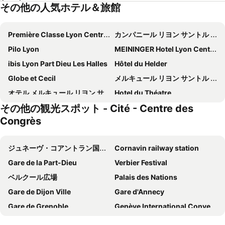
その他の人気ホテル＆旅館
Première Classe Lyon Centre Gare Part Dieu
カンパニール リヨン サントル - ガール パール デュー
Pilo Lyon
MEININGER Hotel Lyon Centre Berthelot
ibis Lyon Part Dieu Les Halles
Hôtel du Helder
Globe et Cecil
メルキュール リヨン サントル シャトー ペラーシェ
オテル メルキュール リヨン サントル - ガール パール デュー
Hotel du Théatre
その他の観光スポット - Cité - Centre des
NH Lyon Airport
Hôtel Mercure Lyon Centre Plaza République
Congrès
Hôtel Des Artistes
Pullman Lyon
Hôtel Elysée
Appart Hôtel Belambra Lyon Villemanzy
ジュネーヴ・コアントラン国際空港
Cornavin railway station
ibis Lyon Gare Part Dieu
Lyon Marriott Hotel Cité Internationale
Gare de la Part-Dieu
Verbier Festival
Best Western Saint Antoine
Bikube Coliving Hôtel - Lyon Centre Lumière
ベルクール広場
Palais des Nations
Hotel des Savoies Lyon Perrache
ibis Lyon Centre Perrache
Gare de Dijon Ville
Gare d'Annecy
カンパニール リヨン サントル - ベルジュ デュ ローヌ
オテル ラ レジデンス リヨン
Gare de Grenoble
Genève International Convention Centre
Hôtel Boutique Richelieu Lyon Gare Part Dieu
Hotel du Simplon
Montreux Jazz Festival
Gare Lyon Perrache
Moxy Lyon Airport
Résidence Montempô Part Dieu