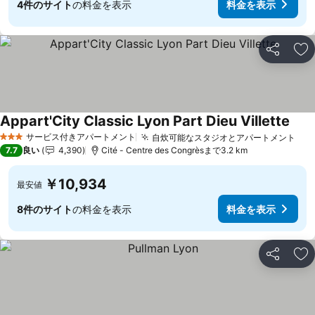
4件のサイト
の料金を表示
料金を表示
シェア
お
Appart'City Classic Lyon Part Dieu Villette
料金
サービス付きアパートメント
自炊可能なスタジオとアパートメント
料
3 ホテルのランク
7.7
良い
4,390
Cité - Centre des Congrèsまで3.2 km
￥10,934
最安値
8件のサイト
の料金を表示
料金を表示
シェア
お