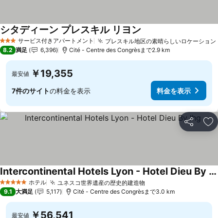
シタディーン プレスキル リヨン
料金を表示
サービス付きアパートメント
プレスキル地区の素晴らしいロケーション
3 ホテルのランク
8.2
満足
6,396
Cité - Centre des Congrèsまで2.9 km
￥19,355
最安値
7件のサイト
の料金を表示
料金を表示
シェア
お
Intercontinental Hotels Lyon - Hotel Dieu By Ihg
料金を表示
ホテル
ユネスコ世界遺産の歴史的建造物
料金を表示
5 ホテルのランク
9.1
大満足
5,117
Cité - Centre des Congrèsまで3.0 km
￥56,541
最安値