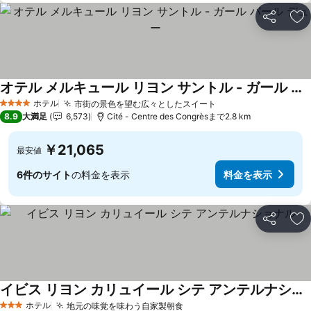
シェア
お
オテル メルキュール リヨン サントル - ガール パール デュー
料金を表示
ホテル
市街の景色を望む広々としたスイート
料金を表示
4 ホテルのランク
8.9
大満足
6,573
Cité - Centre des Congrèsまで2.8 km
￥21,065
最安値
6件のサイト
の料金を表示
料金を表示
シェア
お
イビス リヨン カリュイール シテ アンテルナショナル
料金を表示
ホテル
地元の味覚を味わう自家製朝食
料金を表示
3 ホテルのランク