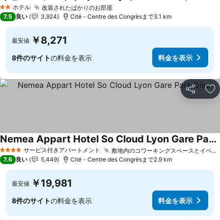
料金を
ホテル
改装されたばかりのお部屋
料金を表示
2 ホテルのランク
7.5
良い
3,924
Cité - Centre des Congrèsまで3.1 km
￥8,271
最安値
8件のサイト
の料金を表示
料金を表示
シェア
お
Nemea Appart Hotel So Cloud Lyon Gare Part-Dieu
料金を表示
サービス付きアパートメント
敷地内のコワーキングスペースとイベントスペース
4 ホテルのランク
7.6
良い
5,449
Cité - Centre des Congrèsまで2.9 km
￥19,981
最安値
8件のサイト
の料金を表示
料金を表示