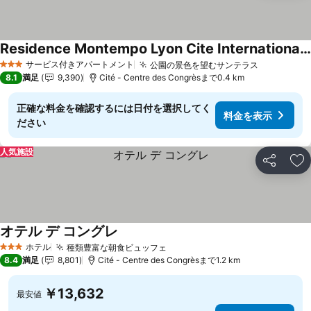
Residence Montempo Lyon Cite Internationale
料金を表示
サービス付きアパートメント
公園の景色を望むサンテラス
料金を表
3 ホテルのランク
8.1
満足
9,390
Cité - Centre des Congrèsまで0.4 km
正確な料金を確認するには日付を選択してく
料金を表示
ださい
人気施設
シェア
お
オテル デ コングレ
料金を表示
ホテル
種類豊富な朝食ビュッフェ
料金を表示
3 ホテルのランク
8.4
満足
8,801
Cité - Centre des Congrèsまで1.2 km
￥13,632
最安値