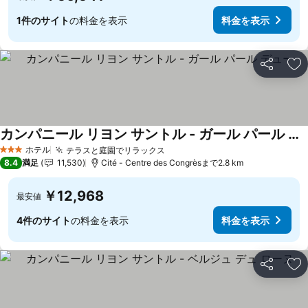
1件のサイト
の料金を表示
料金を表示
シェア
お
カンパニール リヨン サントル - ガール パール デュー
料金を表示
ホテル
テラスと庭園でリラックス
料金を表示
3 ホテルのランク
8.4
満足
11,530
Cité - Centre des Congrèsまで2.8 km
￥12,968
最安値
4件のサイト
の料金を表示
料金を表示
シェア
お