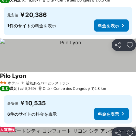
8.7
大満足
8,087
Cité - Centre des Congrèsまで0.5 km
￥20,386
最安値
1件のサイト
の料金を表示
料金を表示
シェア
お
Pilo Lyon
料金を表示
ホテル
活気あるバーとレストラン
料金を表示
2 ホテルのランク
8.3
満足
5,269
Cité - Centre des Congrèsまで2.3 km
￥10,535
最安値
6件のサイト
の料金を表示
料金を表示
人気施設