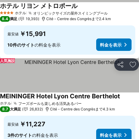
ホテル リヨン メトロポール
料金を表示
ホテル
オリンピックサイズの屋外スイミングプール
料金を表示
4 ホテルのランク
8.4
満足
19,393
Cité - Centre des Congrèsまで2.4 km
￥15,991
最安値
10件のサイト
の料金を表示
料金を表示
人気施設
シェア
お
MEININGER Hotel Lyon Centre Berthelot
料金を
ホテル
フーズボールも楽しめる活気あるバー
料金を表示
8.7
大満足
26,832
Cité - Centre des Congrèsまで4.3 km
￥11,227
最安値
3件のサイト
の料金を表示
料金を表示