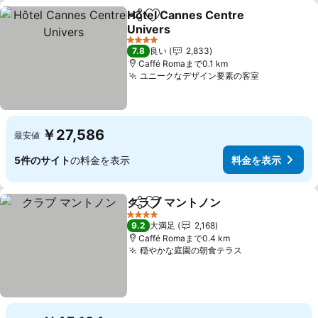
Hôtel Cannes Centre
シェア
お気に入りに追加
Univers
料金を表示
4 ホテルのランク
7.8
良い
2,833
Caffé Romaまで0.1 km
ユニークなデザイン要素の客室
料金を表示
￥27,586
最安値
5件のサイト
の料金を表示
料金を表示
クラブ マントノン
シェア
お気に入りに追加
料金を表
4 ホテルのランク
9.2
大満足
2,168
Caffé Romaまで0.4 km
穏やかな庭園の朝食テラス
料金を表示