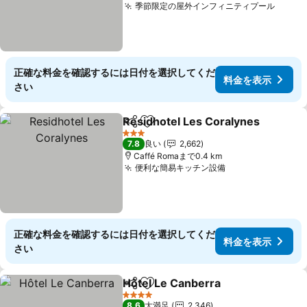
季節限定の屋外インフィニティプール
料金
正確な料金を確認するには日付を選択してくだ
料金を表示
さい
Residhotel Les Coralynes
シェア
お気に入りに追加
3 ホテルのランク
7.8
良い
2,662
Caffé Romaまで0.4 km
便利な簡易キッチン設備
料金を表示
正確な料金を確認するには日付を選択してくだ
料金を表示
さい
Hôtel Le Canberra
シェア
お気に入りに追加
料金を
4 ホテルのランク
8.6
大満足
2,346