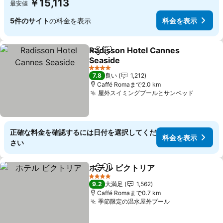
￥15,113
最安値
5件のサイト
の料金を表示
料金を表示
Radisson Hotel Cannes
シェア
お気に入りに追加
Seaside
料金を表示
4 ホテルのランク
7.8
良い
1,212
Caffé Romaまで2.0 km
屋外スイミングプールとサンベッド
料金を
正確な料金を確認するには日付を選択してくだ
料金を表示
さい
ホテル ビクトリア
シェア
お気に入りに追加
料金を表
4 ホテルのランク
9.2
大満足
1,562
Caffé Romaまで0.7 km
季節限定の温水屋外プール
料金を表示