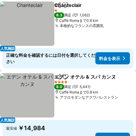
Chanteclair
シェア
お気に入りに追加
料金を表示
1 ホテルのランク
8.3
満足
1,062
Caffé Romaまで0.6 km
本格的なフランスの雰囲気
料金を表示
人気施設
正確な料金を確認するには日付を選択してくだ
料金を表示
さい
エデン オテル & スパ カンヌ
シェア
お気に入りに追加
4 ホテルのランク
8.0
満足
5,441
Caffé Romaまで0.8 km
アフロモダンなアクワバレストラン
料金を
人気施設
￥14,984
最安値