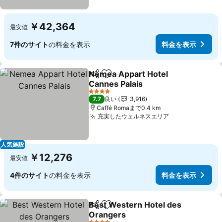
￥42,364
最安値
7件のサイト
の料金を表示
料金を表示
Nemea Appart Hotel
シェア
お気に入りに追加
Cannes Palais
料金を表示
4 ホテルのランク
7.7
良い
3,916
Caffé Romaまで0.4 km
充実したウェルネスエリア
料金を表示
人気施設
￥12,276
最安値
4件のサイト
の料金を表示
料金を表示
Best Western Hotel des
シェア
お気に入りに追加
Orangers