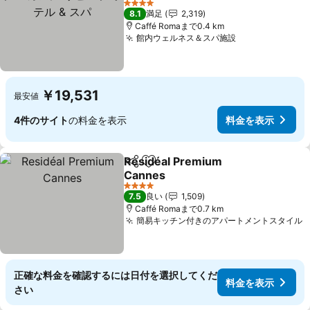
料金を表示
4 ホテルのランク
8.1
満足
2,319
Caffé Romaまで0.4 km
館内ウェルネス＆スパ施設
料金を表示
￥19,531
最安値
4件のサイト
の料金を表示
料金を表示
Residéal Premium
シェア
お気に入りに追加
Cannes
料金を表示
4 ホテルのランク
7.5
良い
1,509
Caffé Romaまで0.7 km
簡易キッチン付きのアパートメントスタイル
正確な料金を確認するには日付を選択してくだ
料金を表示
さい