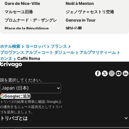
Gare de Nice-Ville
Noël à Menton
ロイヤル アンティーブ - ラグジュアリー ホテル レジデンス ビーチ & スパ
Moxy Antibes Sophia Antipolis
マルセーユ旧港
ジェノヴァ＝セストリ空港
Hôtel Le Collier
Les Vergers de Saint Paul
プロムナード・デ・ザングレ
Genova in Tour
マリンランド ホテル
ホテル エスペラント
Place de la République
城址公園
Ermitage de l’Oasis et Spa
アッピア オテル
Libération
モナコ海洋博物館
Novotel Suites Cannes Centre
オテル カンヌ クロワゼット
Palais des Festivals et des Congrès
Central Station
The Originals City, Hôtel Galaxie, Nice Aéroport
クラブ マントノン
ホテル検索
ヨーロッパ
フランス
プロヴァンス アルプ＝コート ダジュール
アルプマリティーム
教皇庁
Nice City Tour
Crisol Lumière
Hotel des Victoires by Soniho
カンヌ
Caffé Roma
トリノ空港
Gare d'Avignon Centre
Hotel Abrial by Soniho
Bastide Saint Antoine - Relais & Châteaux
Le Port
Beau Rivage
la maison aux bonsais
プルマン カンヌ マンドリュー ロイヤル カジノ ホテル
Facebook
Twitter
Insta
Yo
Juventus Stadium
Stazione di Genova Brignole
クラリオン スイーツ カンヌ クロワゼット
オテル バリエール ル グレイ ダルビオン
国を選択してください。
Masséna Place
Villefranche-sur-Mer
ホテル ラ バスティード ドゥ ヴァルボンヌ
Hotel Indigo Cagnes-sur-mer By Ihg
Fontvieille
Aix en Provence Railway Station TGV
ル マス ド ピエール
ibis budget Cannes centre ville
Googleに追加
トリバゴの結果を簡単に確認: Google上
古代エジプト博物館
Festival de Cannes
The Originals Résidence, Les Strélitzias
ホテル ビクトリア
の優先するニュース提供元としてトリバ
Mantega
Koaland
ゴを追加しましょう。
ホテルF1アンティーブソフィアアンティポリス
Best Western Hotel Journel Antibes
トリバゴとは
Portosole
Aix en Provence Train Station
ラ ヴォーグ ド サン ポール
Les Bastides Saint Paul
Gare Saint-Charles
Hôtel de Ville