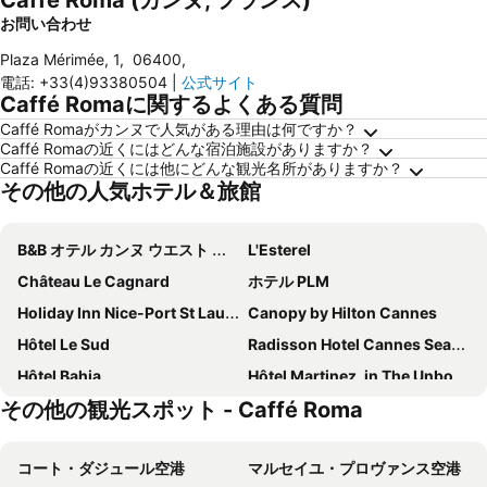
Caffé Roma (カンヌ, フランス)
お問い合わせ
Plaza Mérimée, 1
,
06400
,
電話
:
+33(4)93380504
|
公式サイト
Caffé Romaに関するよくある質問
Caffé Romaがカンヌで人気がある理由は何ですか？
Caffé Romaの近くにはどんな宿泊施設がありますか？
Caffé Romaの近くには他にどんな観光名所がありますか？
その他の人気ホテル＆旅館
B&B オテル カンヌ ウエスト ラ ボッカ
L'Esterel
Château Le Cagnard
ホテル PLM
Holiday Inn Nice-Port St Laurent by IHG
Canopy by Hilton Cannes
Hôtel Le Sud
Radisson Hotel Cannes Seaside
Hôtel Bahia
Hôtel Martinez, in The Unbound Collection by Hyatt
その他の観光スポット - Caffé Roma
Best Western Hotel des Orangers
ル サン ポール
Hôtel Bellevue Cannes
Chanteclair
コート・ダジュール空港
マルセイユ・プロヴァンス空港
ホテル ルノワール
ホテル パノラマ