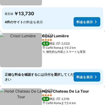
￥13,730
最安値
4件のサイト
の料金を表示
料金を表示
Crisol Lumière
シェア
お気に入りに追加
料金を表示
4 ホテルのランク
8.0
満足
2,022
Caffé Romaまで0.2 km
個性的な内装とスマートな客室
料金を表示
正確な料金を確認するには日付を選択してくだ
料金を表示
さい
Hotel Chateau De La Tour
シェア
お気に入りに追加
4 ホテルのランク
8.4
満足
2,219
Caffé Romaまで2.4 km