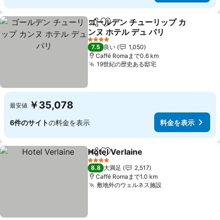
ゴールデン チューリップ カ
シェア
お気に入りに追加
ンヌ ホテル デュ パリ
料金を表示
4 ホテルのランク
7.5
良い
1,050
Caffé Romaまで0.6 km
19世紀の歴史ある邸宅
料金を表示
￥35,078
最安値
6件のサイト
の料金を表示
料金を表示
Hotel Verlaine
シェア
お気に入りに追加
料金を表示
4 ホテルのランク
8.8
大満足
2,517
Caffé Romaまで1.0 km
敷地外のウェルネス施設
料金を表示