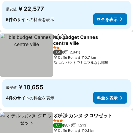
￥22,577
最安値
5件のサイト
の料金を表示
料金を表示
ibis budget Cannes
シェア
お気に入りに追加
centre ville
料金を表示
2 ホテルのランク
7.4
2,841
Caffé Romaまで0.7 km
コンパクトでミニマルなお部屋
料金を表示
￥10,655
最安値
4件のサイト
の料金を表示
料金を表示
オテル カンヌ クロワゼット
シェア
お気に入りに追加
3 ホテルのランク
7.5
良い
1,213
Caffé Romaまで0.1 km