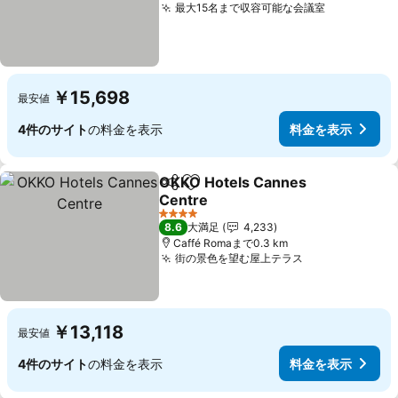
最大15名まで収容可能な会議室
料金を表示
￥15,698
最安値
4件のサイト
の料金を表示
料金を表示
OKKO Hotels Cannes
シェア
お気に入りに追加
Centre
料金を表示
4 ホテルのランク
8.6
大満足
4,233
Caffé Romaまで0.3 km
街の景色を望む屋上テラス
料金を表示
￥13,118
最安値
4件のサイト
の料金を表示
料金を表示