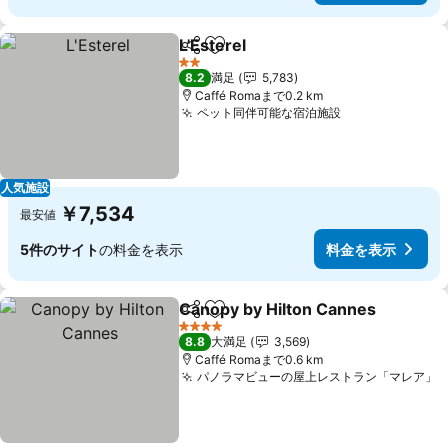
L'Esterel
シェア
お気に入りに追加
料金を表示
2 ホテルのランク
8.2
満足
5,783
Caffé Romaまで0.2 km
ペット同伴可能な宿泊施設
料金を表示
人気施設
￥7,534
最安値
5件のサイト
の料金を表示
料金を表示
Canopy by Hilton Cannes
シェア
お気に入りに追加
4 ホテルのランク
8.8
大満足
3,569
Caffé Romaまで0.6 km
パノラマビューの屋上レストラン「マレア」