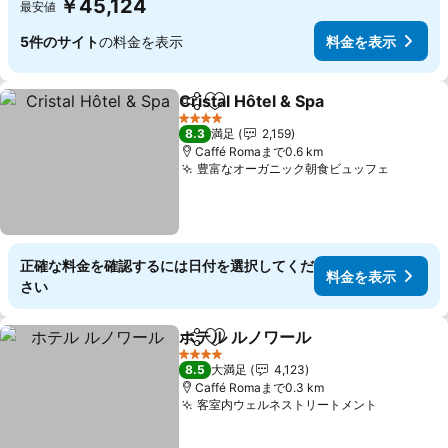
￥45,124
最安値
5件のサイト
の料金を表示
料金を表示
Cristal Hôtel & Spa
シェア
お気に入りに追加
料金を
4 ホテルのランク
8.3
満足
2,159
Caffé Romaまで0.6 km
豊富なオーガニック朝食ビュッフェ
料金を
正確な料金を確認するには日付を選択してくだ
料金を表示
さい
ホテル ルノワール
シェア
お気に入りに追加
料金を表
4 ホテルのランク
8.5
大満足
4,123
Caffé Romaまで0.3 km
客室内ウェルネストリートメント
料金を表