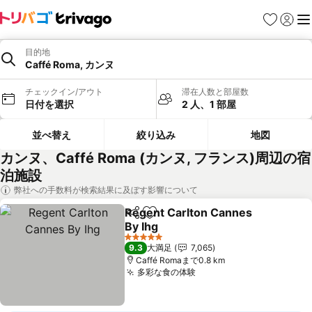
お気に入り
ログイ
メ
目的地
Caffé Roma, カンヌ
チェックイン/アウト
滞在人数と部屋数
日付を選択
2 人、1 部屋
並べ替え
絞り込み
地図
カンヌ、Caffé Roma (カンヌ, フランス)周辺の宿
泊施設
弊社への手数料が検索結果に及ぼす影響について
Regent Carlton Cannes
シェア
お気に入りに追加
By Ihg
料金を表示
5 ホテルのランク
9.3
大満足
7,065
Caffé Romaまで0.8 km
多彩な食の体験
料金を表示