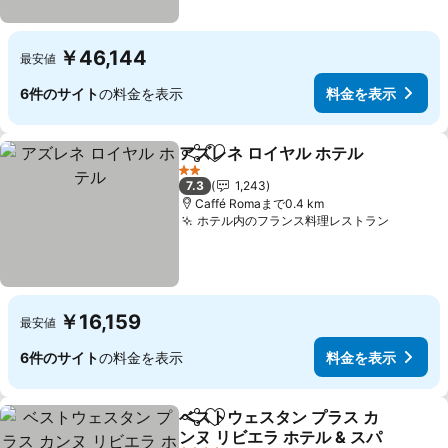
￥46,144
最安値
6件のサイト
の料金を表示
料金を表示
アズレネ ロイヤル ホテル
シェア
お気に入りに追加
料
2 ホテルのランク
7.3
1,243
Caffé Romaまで0.4 km
ホテル内のフランス料理レストラン
料金を
￥16,159
最安値
6件のサイト
の料金を表示
料金を表示
ベストウェスタン プラス カ
シェア
お気に入りに追加
ンヌ リビエラ ホテル & スパ