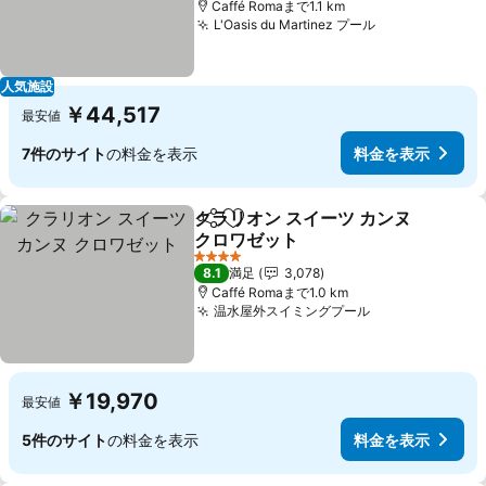
Caffé Romaまで1.1 km
L'Oasis du Martinez プール
料金を表示
人気施設
￥44,517
最安値
7件のサイト
の料金を表示
料金を表示
クラリオン スイーツ カンヌ
シェア
お気に入りに追加
クロワゼット
料金を表示
4 ホテルのランク
8.1
満足
3,078
Caffé Romaまで1.0 km
温水屋外スイミングプール
料金を表示
￥19,970
最安値
5件のサイト
の料金を表示
料金を表示