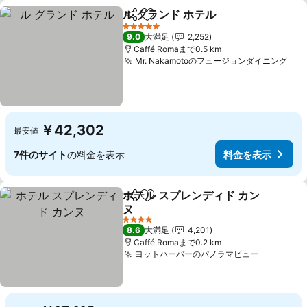
ル グランド ホテル
シェア
お気に入りに追加
料金を表
5 ホテルのランク
9.0
大満足
2,252
Caffé Romaまで0.5 km
Mr. Nakamotoのフュージョンダイニング
料
￥42,302
最安値
7件のサイト
の料金を表示
料金を表示
ホテル スプレンディド カン
シェア
お気に入りに追加
ヌ
料金を表示
4 ホテルのランク
8.6
大満足
4,201
Caffé Romaまで0.2 km
ヨットハーバーのパノラマビュー
料金を表