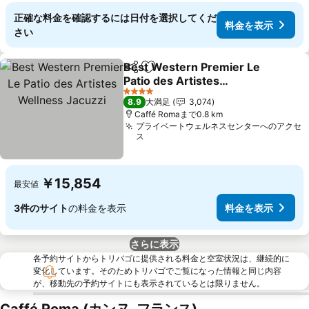
正確な料金を確認するには日付を選択してくだ
料金を表示
さい
Best Western Premier Le
シェア
お気に入りに追加
Patio des Artistes
Wellness Jacuzzi
料金を表示
4 ホテルのランク
8.9
大満足
3,074
Caffé Romaまで0.8 km
プライベートウェルネスセンターへのアクセ
ス
￥15,854
最安値
3件のサイト
の料金を表示
料金を表示
さらに表示
各予約サイトからトリバゴに提供される料金と空室状況は、継続的に
変化しています。そのためトリバゴでご覧になった情報と同じ内容
が、移動先の予約サイトにも表示されているとは限りません。