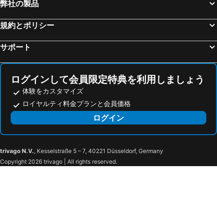
Hôtel L'Empreinte - Cagnes sur Mer
La Bastide de l'Oliveraie
弊社の製品
Amphithéâtre
Boulevard de la Croisette
ヴィラ デ オリヴィエ
ホテル アミローテ
規約とポリシー
Gare de Juan-Les-Pins
San Paolo
Hôtel Alizé
Hôtel Cannes Centre Univers
Pointe Croisette
Ironman France - Nice Triathlon
Charlie's Hôtel Cannes
オテル バリエール ル マジェスティック カンヌ
サポート
Gare d'Eze sur Mer
Università degli Studi di Torino
スタジオ フォッシュ
リグレ カンヌ
Caffé Roma
Antibes Coeur de Ville
ラ ヴィラ トスカ
Hotel l'Hotera
ログインして会員限定特典を利用しましょう
Gare d'Antibes
Gambetta
オテル オッシュ
Hôtel du Nord
体験をカスタマイズ
Jean-Médecin
Coco Beach
Studio Vieux Port 3 étoiles
Residence Du Louvre
ロイヤルティ料金プランと会員価格
Cimiez
Riquier
OKKO Hotels Cannes Centre
ibis budget Antibes Sophia Antipolis
ログイン
Le Petit Train touristique de Cannes
Plage du Gray d'Albion
Tiercé Hotel
Hôtel Juana
Cannes railway station
Le Rendez-Vous
レジデンス ブットウ
イストアーズ ドゥ バスティード
trivago N.V.
, Kesselstraße 5 – 7, 40221 Düsseldorf, Germany
Le vieux Port
Le Goeland
Aux charmes de grasse
Best Western Plus Antibes Riviera
Copyright 2026 trivago | All rights reserved.
Prado - République
Bijou Plage
Auberge du Vieux Château
B&B オテル アンティーブ ソフィア ル ルレ
La Malmaison
Centre-ville - Croisette
Eglise Notre-Dame d'Espérance
Musée de la Castre
Suquet - Îles de Lérins
Plage l'AnneX