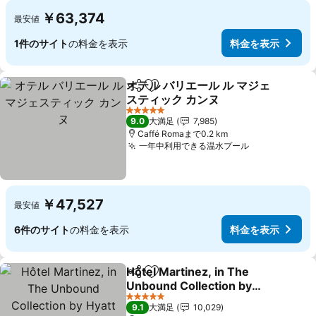
￥63,374
最安値
1件のサイト
の料金を表示
料金を表示
オテル バリエール ル マジェ
シェア
お気に入りに追加
スティック カンヌ
料金を表示
5 ホテルのランク
9.0
大満足
7,985
Caffé Romaまで0.2 km
一年中利用できる温水プール
料金を表示
￥47,527
最安値
6件のサイト
の料金を表示
料金を表示
Hôtel Martinez, in The
シェア
お気に入りに追加
Unbound Collection by
Hyatt
料金を表示
5 ホテルのランク
9.1
大満足
10,029