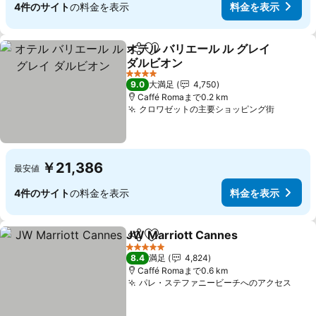
4件のサイト
の料金を表示
料金を表示
オテル バリエール ル グレイ
シェア
お気に入りに追加
ダルビオン
料金を表示
4 ホテルのランク
9.0
大満足
4,750
Caffé Romaまで0.2 km
クロワゼットの主要ショッピング街
料金を
￥21,386
最安値
4件のサイト
の料金を表示
料金を表示
JW Marriott Cannes
シェア
お気に入りに追加
料金
5 ホテルのランク
8.4
満足
4,824
Caffé Romaまで0.6 km
パレ・ステファニービーチへのアクセス
料金