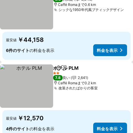
Caffé Romaまで0.6 km
シックな1950年代風ブティックデザイン
料
￥44,158
最安値
6件のサイト
の料金を表示
料金を表示
ホテル PLM
シェア
お気に入りに追加
料金を表示
2 ホテルのランク
7.8
良い
2,641
Caffé Romaまで0.2 km
改装されたばかりの客室
料金を表示
￥12,570
最安値
4件のサイト
の料金を表示
料金を表示