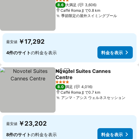
料金を表示
4 ホテルのランク
8.6
大満足
3,606
Caffé Romaまで0.8 km
季節限定の屋外スイミングプール
料金を表
￥17,292
最安値
4件のサイト
の料金を表示
料金を表示
Novotel Suites Cannes
シェア
お気に入りに追加
Centre
料金を表示
4 ホテルのランク
8.0
満足
4,016
Caffé Romaまで0.7 km
アンマ・アシス ウェルネスセッション
料金
￥23,202
最安値
8件のサイト
の料金を表示
料金を表示