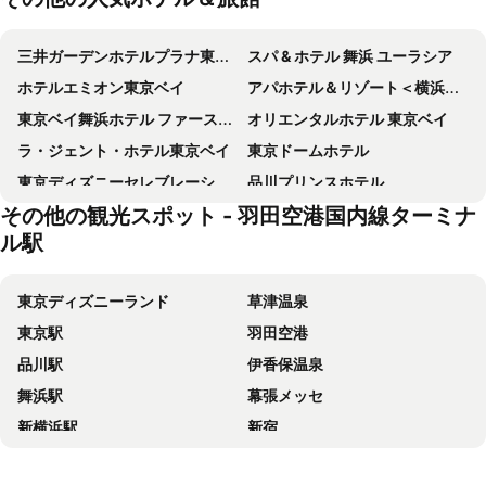
三井ガーデンホテルプラナ東京ベイ
スパ & ホテル 舞浜 ユーラシア
ホテルエミオン東京ベイ
アパホテル＆リゾート＜横浜ベイタワー＞
東京ベイ舞浜ホテル ファーストリゾート
オリエンタルホテル 東京ベイ
ラ・ジェント・ホテル東京ベイ
東京ドームホテル
東京ディズニーセレブレーションホテル
品川プリンスホテル
その他の観光スポット - 羽田空港国内線ターミナ
相鉄グランドフレッサ 東京ベイ有明
東京ディズニーシー・ホテルミラコスタ
ル駅
ホテルオークラ東京ベイ
新横浜プリンスホテル
グランドニッコー東京ベイ 舞浜
ホテルマイステイズ舞浜
東京ディズニーランド
草津温泉
東京 ベイ有明ワシントンホテル
ヴィラフォンテーヌグランド東京有明
東京駅
羽田空港
マイステイズ 新浦安コンファレンスセンター
ディズニーアンバサダーホテル
品川駅
伊香保温泉
アパホテル＆リゾート 両国駅タワー
ホテルマイステイズ横浜
舞浜駅
幕張メッセ
横浜桜木町ワシントンホテル
ヴィラフォンテーヌ グランド 羽田空港
新横浜駅
新宿
ヨコハマ グランド インターコンチネンタル ホテル IHG ホテル
東京ディズニーランドホテル
池袋駅
新宿駅
ホテルドリームゲート舞浜
アパホテル & リゾート〈東京ベイ潮見〉