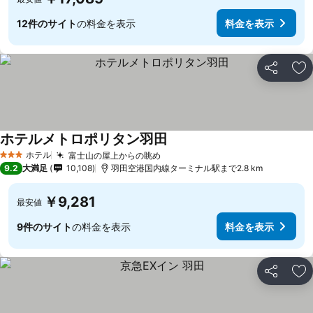
12件のサイト
の料金を表示
料金を表示
シェア
お
ホテルメトロポリタン羽田
ホテル
富士山の屋上からの眺め
3 ホテルのランク
9.2
大満足
10,108
羽田空港国内線ターミナル駅まで2.8 km
￥9,281
最安値
9件のサイト
の料金を表示
料金を表示
シェア
お