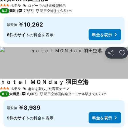
ホテル
ロビーでの鉄道模型展示
3 ホテルのランク
8.2
満足
7,757
羽田空港まで3.5 km
￥10,262
最安値
6件のサイト
の料金を表示
料金を表示
シェア
お
ｈｏｔｅｌ ＭＯＮｄａｙ 羽田空港
ホテル
趣向を凝らした客室テーマ
3 ホテルのランク
8.7
大満足
6,607
羽田空港国内線ターミナル駅まで4.2 km
￥8,989
最安値
9件のサイト
の料金を表示
料金を表示