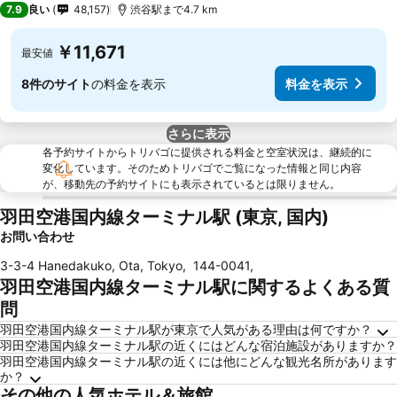
7.9
良い
48,157
渋谷駅まで4.7 km
￥11,671
最安値
8件のサイト
の料金を表示
料金を表示
さらに表示
各予約サイトからトリバゴに提供される料金と空室状況は、継続的に
変化しています。そのためトリバゴでご覧になった情報と同じ内容
が、移動先の予約サイトにも表示されているとは限りません。
羽田空港国内線ターミナル駅 (東京, 国内)
お問い合わせ
3-3-4 Hanedakuko, Ota, Tokyo
,
144-0041
,
羽田空港国内線ターミナル駅に関するよくある質
問
羽田空港国内線ターミナル駅が東京で人気がある理由は何ですか？
羽田空港国内線ターミナル駅の近くにはどんな宿泊施設がありますか？
羽田空港国内線ターミナル駅の近くには他にどんな観光名所があります
か？
その他の人気ホテル＆旅館