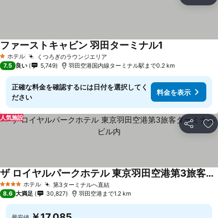
シェア
お
ファーストキャビン 羽田ターミナル1
ホテル
くつろぎのラウンジエリア
1 ホテルのランク
7.5
良い
5,749
羽田空港国内線ターミナル駅まで0.2 km
正確な料金を確認するには日付を選択してく
料金を表示
ださい
人気施設
シェア
お
ザ ロイヤルパークホテル 東京羽田空港第3旅客ターミナルビル内
ホテル
第3ターミナルへ直結
4 ホテルのランク
8.6
大満足
30,827
羽田空港まで1.2 km
￥17,085
最安値