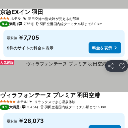
京急EXイン 羽田
ホテル
羽田空港の滑走路が見えるお部屋
3 ホテルのランク
8.4
満足
7,751
羽田空港国内線ターミナル駅まで3.0 km
￥7,705
最安値
9件のサイト
の料金を表示
料金を表示
人気施設
シェア
お
ヴィラフォンテーヌ プレミア 羽田空港
ホテル
リラックスできる温泉体験
5 ホテルのランク
9.2
大満足
3,454
羽田空港国内線ターミナル駅まで1.9 km
￥28,073
最安値