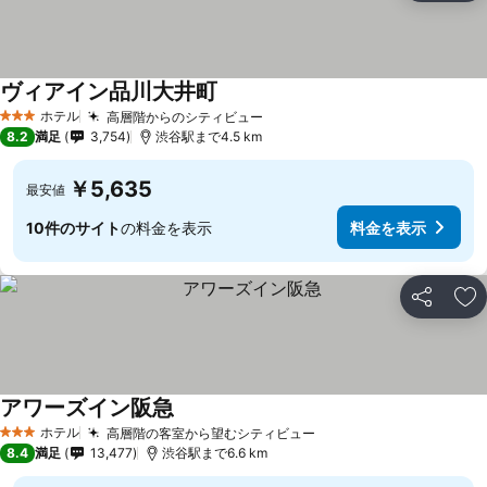
ヴィアイン品川大井町
ホテル
高層階からのシティビュー
3 ホテルのランク
8.2
満足
3,754
渋谷駅まで4.5 km
￥5,635
最安値
10件のサイト
の料金を表示
料金を表示
シェア
お
アワーズイン阪急
ホテル
高層階の客室から望むシティビュー
3 ホテルのランク
8.4
満足
13,477
渋谷駅まで6.6 km