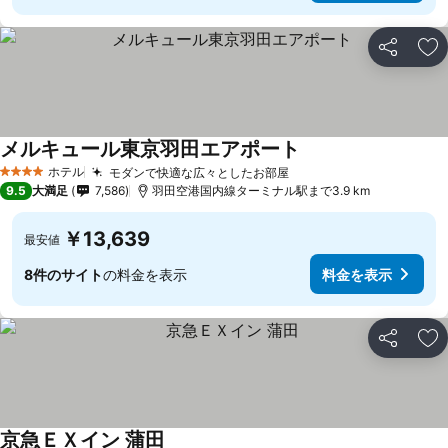
シェア
お
メルキュール東京羽田エアポート
ホテル
モダンで快適な広々としたお部屋
4 ホテルのランク
9.5
大満足
7,586
羽田空港国内線ターミナル駅まで3.9 km
￥13,639
最安値
8件のサイト
の料金を表示
料金を表示
シェア
お
京急ＥＸイン 蒲田