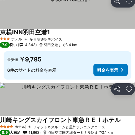
シェア
お
東横INN羽田空港1
ホテル
多言語通訳デバイス
3 ホテルのランク
7.9
良い
4,343
羽田空港まで3.4 km
￥9,785
最安値
6件のサイト
の料金を表示
料金を表示
シェア
お
川崎キングスカイフロント東急ＲＥＩホテル
ホテル
フィットネスルームと屋外ランニングコース
4 ホテルのランク
8.9
大満足
11,663
羽田空港国内線ターミナル駅まで3.1 km