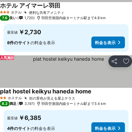
ホテル アイマーレ羽田
ホテル
便利な共有アメニティ
3 ホテルのランク
7.6
良い
1,720
羽田空港国内線ターミナル駅まで4.8 km
￥2,730
最安値
8件のサイト
の料金を表示
料金を表示
人気施設
シェア
お
plat hostel keikyu haneda home
ホステル
街の景色が見える屋上テラス
2 ホテルのランク
8.2
満足
3,197
羽田空港国内線ターミナル駅まで3.4 km
￥6,385
最安値
4件のサイト
の料金を表示
料金を表示