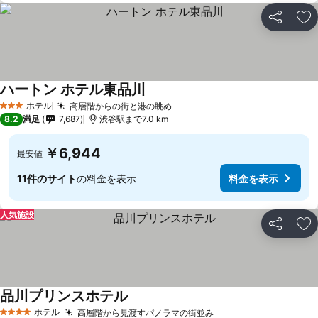
シェア
お
ハートン ホテル東品川
ホテル
高層階からの街と港の眺め
3 ホテルのランク
8.2
満足
7,687
渋谷駅まで7.0 km
￥6,944
最安値
11件のサイト
の料金を表示
料金を表示
人気施設
シェア
お
品川プリンスホテル
ホテル
高層階から見渡すパノラマの街並み
4 ホテルのランク