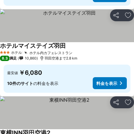
シェア
お
ホテルマイステイズ羽田
ホテル
ホテル内カフェレストラン
3 ホテルのランク
8.3
満足
10,860
羽田空港まで2.8 km
￥6,080
最安値
10件のサイト
の料金を表示
料金を表示
シェア
お
東横INN羽田空港2