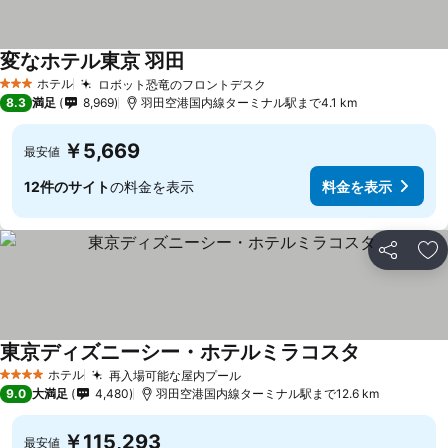
変なホテル東京 羽田
ホテル
ロボット恐竜のフロントデスク
3 ホテルのランク
8.3
満足
8,969
羽田空港国内線ターミナル駅まで4.1 km
￥5,669
最安値
12件のサイト
の料金を表示
料金を表示
シェア
お
東京ディズニーシー・ホテルミラコスタ
ホテル
再入場可能な屋内プール
4 ホテルのランク
9.0
大満足
4,480
羽田空港国内線ターミナル駅まで12.6 km
￥115,293
最安値