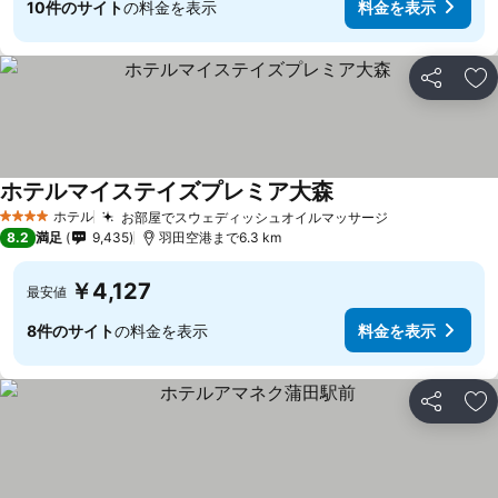
10件のサイト
の料金を表示
料金を表示
シェア
お
ホテルマイステイズプレミア大森
ホテル
お部屋でスウェディッシュオイルマッサージ
4 ホテルのランク
8.2
満足
9,435
羽田空港まで6.3 km
￥4,127
最安値
8件のサイト
の料金を表示
料金を表示
シェア
お