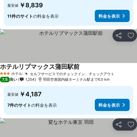
￥8,839
最安値
11件のサイト
の料金を表示
料金を表示
シェア
お
ホテルリブマックス蒲田駅前
ホテル
セルフサービスでのチェックイン、チェックアウト
3 ホテルのランク
7.5
良い
1,254
羽田空港国内線ターミナル駅まで6.0 km
￥4,187
最安値
7件のサイト
の料金を表示
料金を表示
シェア
お