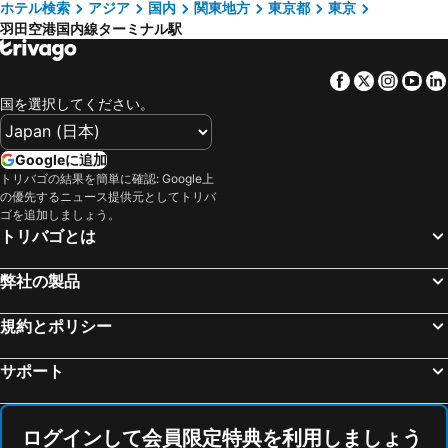
上野駅
鬼怒川温泉
ホテル検索
アジア
国内
関東地方
東京都
東京
シェラトン・グランデ・トーキョーベイ・ホテル
星野リゾート 1955 東京ベイ
羽田空港国内線ターミナル駅
横浜駅
東京ディズニーシー
Maihama View Hotel by HULIC
アワーズイン阪急
大宮駅
熱海温泉
コンフォートスイーツ東京ベイ
フレックステイイン新浦安
Facebook
Twitter
Insta
Yo
渋谷区
長野駅
ホテルプラム 横浜
ザ ロイヤルパークホテル 舞浜リゾート 東京ベイ
国を選択してください。
富士急ハイランド
みなとみらい駅
ニューオータニ イン東京
イビススタイルズ東京ベイ
浅草駅
東京ビッグサイト
浦安サンホテル
新宿ワシントンホテル 本館
Googleに追加
箱根湯本温泉
海浜幕張駅
トリバゴの結果を簡単に確認: Google上
東急ステイ 水道橋
アパホテル 六本木SIX
の優先するニュース提供元としてトリバ
蒲田駅
東京ドームシティ
ホテルマイステイズ 亀戸
ブリーズベイホテル リゾート&スパ
ゴを追加しましょう。
トリバゴとは
お台場
新橋駅
ヴィアイン飯田橋後楽園
ファーイーストビレッジホテル東京有明
幕張駅
静岡駅
横浜ベイホテル東急
ホテル ユーラシア 舞浜 アネックス
弊社の製品
八王子駅
浜松町駅
リッチモンドホテル横浜馬車道
ホテル ニュー グランド
河口湖
日本武道館
規約とポリシー
ファーストキャビン 羽田ターミナル1
羽田エクセルホテル東急
千葉駅
成田国際空港
ザ ロイヤルパークホテル 東京羽田空港第3旅客ターミナルビル内
ヴィラフォンテーヌ プレミア 羽田空港
サポート
横浜アリーナ
豊洲駅
ホテルメトロポリタン羽田
京急EXイン 羽田
横浜中華街
江ノ島駅
川崎キングスカイフロント東急ＲＥＩホテル
ホテルマイステイズ羽田
ログインして会員限定特典を利用しましょう
水道橋駅
川崎駅
ホテルＪＡＬシティ羽田東京
ホテルJalシティ羽田 東京 West Wing