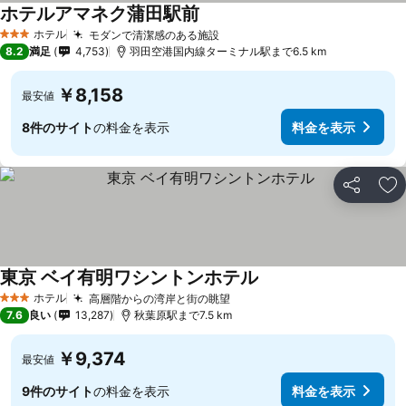
ホテルアマネク蒲田駅前
ホテル
モダンで清潔感のある施設
3 ホテルのランク
8.2
満足
4,753
羽田空港国内線ターミナル駅まで6.5 km
￥8,158
最安値
8件のサイト
の料金を表示
料金を表示
シェア
お
東京 ベイ有明ワシントンホテル
ホテル
高層階からの湾岸と街の眺望
3 ホテルのランク
7.6
良い
13,287
秋葉原駅まで7.5 km
￥9,374
最安値
9件のサイト
の料金を表示
料金を表示