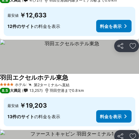
8.8
大満足
41,721
羽田空港国内線ターミナル駅まで0.6 km
￥12,633
最安値
12件のサイト
の料金を表示
料金を表示
シェア
お
羽田エクセルホテル東急
ホテル
第2ターミナルへ直結
4 ホテルのランク
8.5
大満足
13,257
羽田空港まで0.8 km
￥19,203
最安値
13件のサイト
の料金を表示
料金を表示