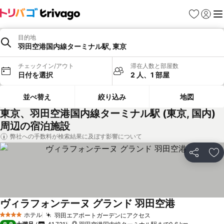
お気に入り
ログイ
メ
目的地
羽田空港国内線ターミナル駅, 東京
チェックイン/アウト
滞在人数と部屋数
日付を選択
2 人、1 部屋
並べ替え
絞り込み
地図
東京、羽田空港国内線ターミナル駅 (東京, 国内)
周辺の宿泊施設
弊社への手数料が検索結果に及ぼす影響について
シェア
お
ヴィラフォンテーヌ グランド 羽田空港
ホテル
羽田エアポートガーデンにアクセス
4 ホテルのランク