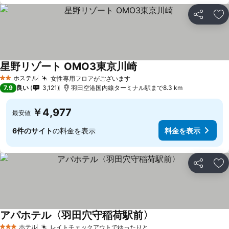
シェア
お
星野リゾート OMO3東京川崎
ホステル
女性専用フロアがございます
2 ホテルのランク
7.9
良い
3,121
羽田空港国内線ターミナル駅まで8.3 km
￥4,977
最安値
6件のサイト
の料金を表示
料金を表示
シェア
お
アパホテル〈羽田穴守稲荷駅前〉
ホテル
レイトチェックアウトでゆったりと