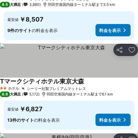
3 ホテルのランク
8.5
大満足
3,880
羽田空港国内線ターミナル駅まで3.5 km
￥8,507
最安値
9件のサイト
の料金を表示
料金を表示
シェア
お
Tマークシティホテル東京大森
ホテル
シーリー社製プレミアムマットレス
2 ホテルのランク
8.6
大満足
5,172
羽田空港国内線ターミナル駅まで6.1 km
￥6,827
最安値
13件のサイト
の料金を表示
料金を表示