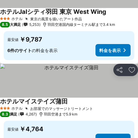
ホテルJalシティ羽田 東京 West Wing
ホテル
東京の風景を描いたアート作品
3 ホテルのランク
8.5
大満足
5,253
羽田空港国内線ターミナル駅まで3.4 km
￥9,787
最安値
6件のサイト
の料金を表示
料金を表示
シェア
お
ホテルマイステイズ蒲田
ホテル
お部屋でのマッサージトリートメント
3 ホテルのランク
8.3
満足
4,267
羽田空港まで5.9 km
￥4,764
最安値