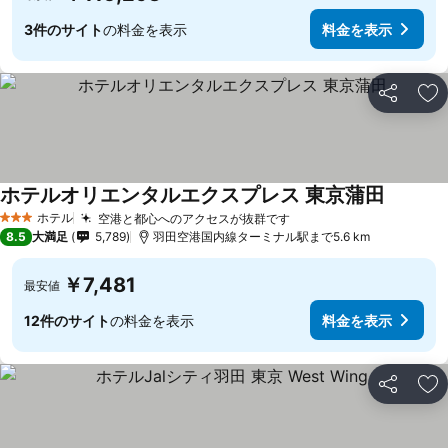
3件のサイト
の料金を表示
料金を表示
シェア
お
ホテルオリエンタルエクスプレス 東京蒲田
ホテル
空港と都心へのアクセスが抜群です
3 ホテルのランク
8.5
大満足
5,789
羽田空港国内線ターミナル駅まで5.6 km
￥7,481
最安値
12件のサイト
の料金を表示
料金を表示
シェア
お