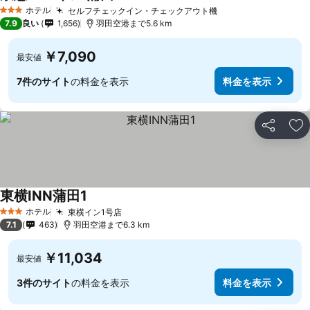
ホテル
セルフチェックイン・チェックアウト機
3 ホテルのランク
7.9
良い
1,656
羽田空港まで5.6 km
￥7,090
最安値
7件のサイト
の料金を表示
料金を表示
シェア
お
東横INN蒲田1
ホテル
東横イン1号店
3 ホテルのランク
7.1
463
羽田空港まで6.3 km
￥11,034
最安値
3件のサイト
の料金を表示
料金を表示