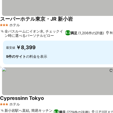
スーパーホテル東京・JR 新小岩
ホテル
3 ホテルのランク
全バスルームにイオン水, チェックイ
満足
(1,206件の評価)
8.3
秋
ン時に選べるパーソナルピロー
￥8,399
最安値
9件のサイト
の料金を表示
Cypressinn Tokyo
ホテル
3 ホテルのランク
新小岩駅へ直結, 簡易キッチン
満足
(779件の評価)
8.3
江戸川区まで1