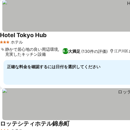
Hotel Tokyo Hub
ホテル
3 ホテルのランク
静かで居心地の良い周辺環境,
大満足
(130件の評価)
8.7
江戸川区ま
充実したキッチン設備
正確な料金を確認するには日付を選択してください
ロッテシティホテル錦糸町