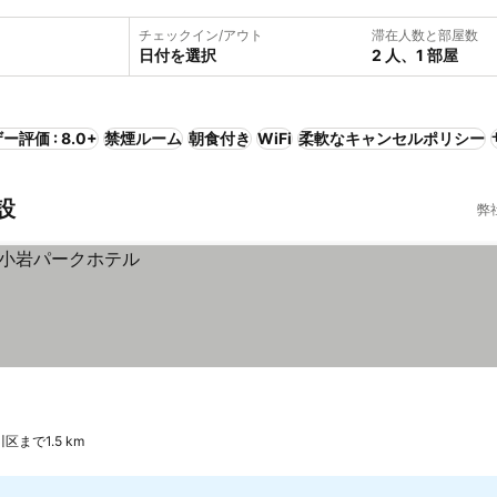
チェックイン/アウト
滞在人数と部屋数
日付を選択
2 人、1 部屋
ー評価 : 8.0+
禁煙ルーム
朝食付き
WiFi
柔軟なキャンセルポリシー
設
弊
区まで1.5 km