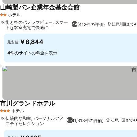
山崎製パン企業年金基金会館
ホテル
2 ホテルのランク
街と空のパノラマビュー, スマー
(412件の評価)
7.4
江戸川区まで4.
トな客室充電で快適に
￥8,844
最安値
4件のサイト
の料金を表示
市川グランドホテル
ホテル
3 ホテルのランク
伝統的な和室, パーソナルアメ
(1,313件の評価)
6.7
江戸川区まで4.6
ニティセレクション