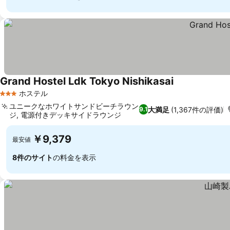
Grand Hostel Ldk Tokyo Nishikasai
ホステル
3 ホテルのランク
ユニークなホワイトサンドビーチラウン
大満足
(1,367件の評価)
9.1
ジ, 電源付きデッキサイドラウンジ
￥9,379
最安値
8件のサイト
の料金を表示