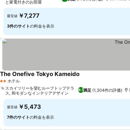
と家電付きのお部屋
￥7,277
最安値
3件のサイト
の料金を表示
The Onefive Tokyo Kameido
ホテル
2 ホテルのランク
スカイツリーを望むルーフトップテラ
満足
(1,304件の評価)
8.1
ス, 和モダンなインテリアデザイン
￥5,473
最安値
7件のサイト
の料金を表示