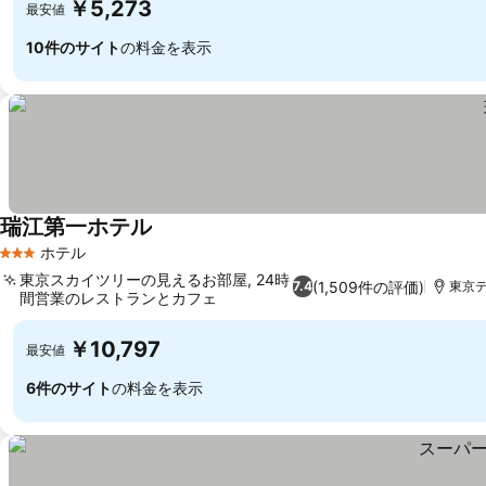
￥5,273
最安値
10件のサイト
の料金を表示
瑞江第一ホテル
ホテル
3 ホテルのランク
東京スカイツリーの見えるお部屋, 24時
(1,509件の評価)
7.4
東京デ
間営業のレストランとカフェ
￥10,797
最安値
6件のサイト
の料金を表示