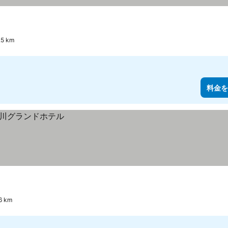
5 km
料金を
 km