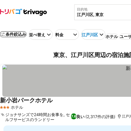
目的地
条件絞込み
並べ替え
料金
江戸川区
ホテル
ユーザ
東京、江戸川区周辺の宿泊施
新小岩パークホテル
ホテル
3 ホテルのランク
ジョナサンズで24時間お食事を, セ
良い
(2,317件の評価)
7.6
江戸川
ルフサービスのランドリー