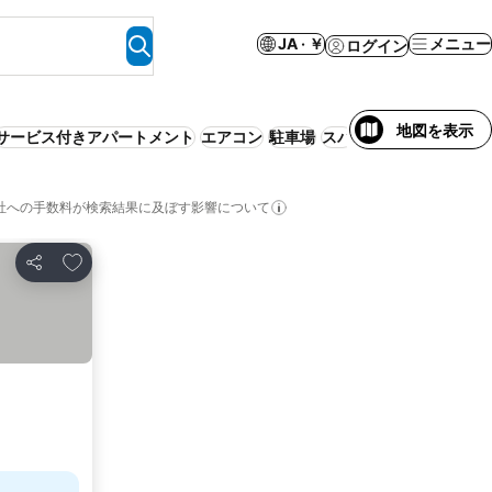
JA · ￥
メニュー
ログイン
地図を表示
サービス付きアパートメント
エアコン
駐車場
スパ
事前払い不要
社への手数料が検索結果に及ぼす影響について
お気に入りに追加
シェア