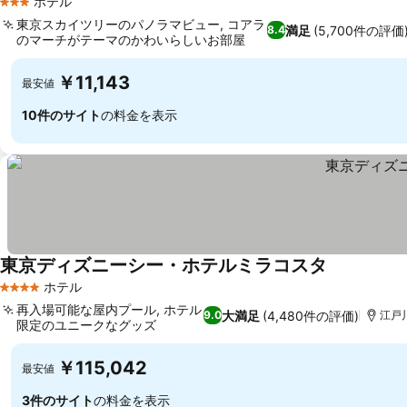
ホテル
3 ホテルのランク
東京スカイツリーのパノラマビュー, コアラ
満足
(5,700件の評価
8.4
のマーチがテーマのかわいらしいお部屋
￥11,143
最安値
10件のサイト
の料金を表示
東京ディズニーシー・ホテルミラコスタ
ホテル
4 ホテルのランク
再入場可能な屋内プール, ホテル
大満足
(4,480件の評価)
9.0
江戸川
限定のユニークなグッズ
￥115,042
最安値
3件のサイト
の料金を表示