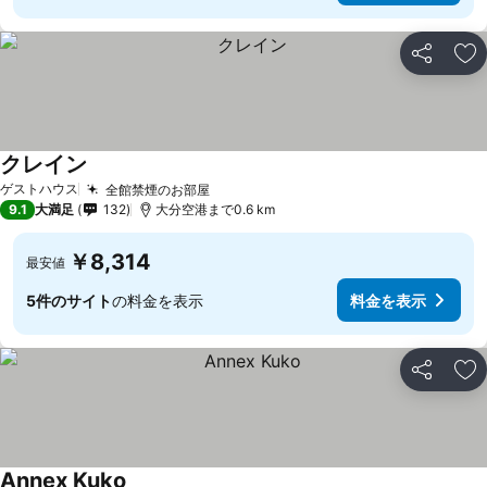
シェア
お
クレイン
ゲストハウス
全館禁煙のお部屋
9.1
大満足
132
大分空港まで0.6 km
￥8,314
最安値
5件のサイト
の料金を表示
料金を表示
シェア
お
Annex Kuko