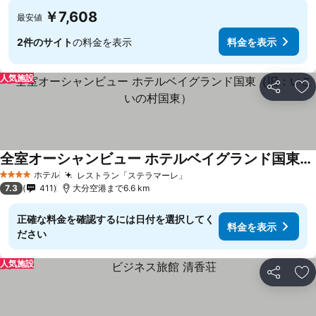
￥7,608
最安値
2件のサイト
の料金を表示
料金を表示
人気施設
シェア
お
全室オーシャンビュー ホテルベイグランド国東（旧：いこいの村国東）
ホテル
レストラン「ステラマーレ」
4 ホテルのランク
7.3
411
大分空港まで6.6 km
正確な料金を確認するには日付を選択してく
料金を表示
ださい
人気施設
シェア
お