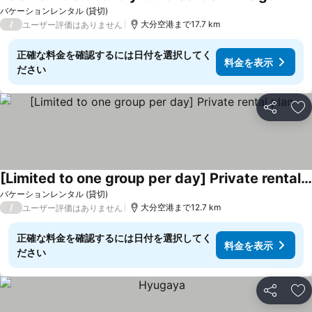
バケーションレンタル (貸切)
/
大分空港まで17.7 km
ユーザー評価はありません
正確な料金を確認するには日付を選択してく
料金を表示
ださい
シェア
お
[Limited to one group per day] Private rental plan
バケーションレンタル (貸切)
/
大分空港まで12.7 km
ユーザー評価はありません
正確な料金を確認するには日付を選択してく
料金を表示
ださい
シェア
お