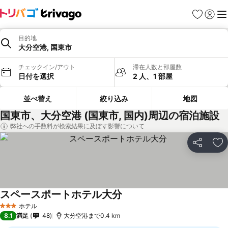
お気に入り
ログイ
メ
目的地
大分空港, 国東市
チェックイン/アウト
滞在人数と部屋数
日付を選択
2 人、1 部屋
並べ替え
絞り込み
地図
国東市、大分空港 (国東市, 国内)周辺の宿泊施設
弊社への手数料が検索結果に及ぼす影響について
シェア
お
スペースポートホテル大分
ホテル
3 ホテルのランク
8.1
満足
48
大分空港まで0.4 km