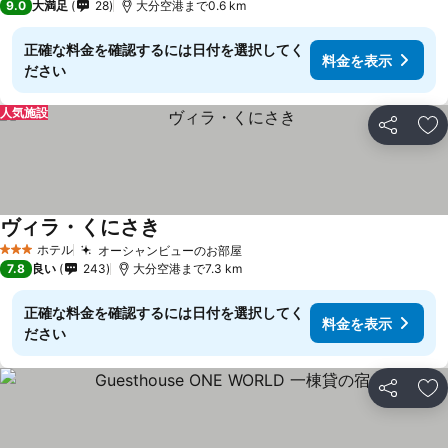
9.0
大満足
28
大分空港まで0.6 km
正確な料金を確認するには日付を選択してく
料金を表示
ださい
人気施設
シェア
お
ヴィラ・くにさき
ホテル
オーシャンビューのお部屋
3 ホテルのランク
7.8
良い
243
大分空港まで7.3 km
正確な料金を確認するには日付を選択してく
料金を表示
ださい
シェア
お