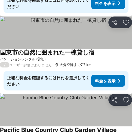
正確な料金を確認するには日付を選択してく
料金を表示
ださい
シェア
お
国東市の自然に囲まれた一棟貸し宿
バケーションレンタル (貸切)
/
大分空港まで7.7 km
ユーザー評価はありません
正確な料金を確認するには日付を選択してく
料金を表示
ださい
シェア
お
Pacific Blue Country Club Garden Village