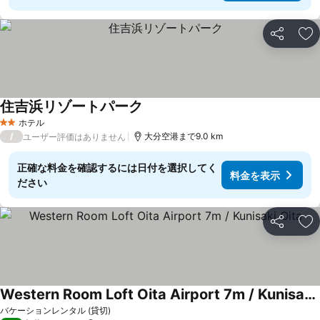
シェア
お
住吉浜リゾートパーク
ホテル
2 ホテルのランク
/
大分空港まで9.0 km
ユーザー評価はありません
正確な料金を確認するには日付を選択してく
料金を表示
ださい
シェア
お
Western Room Loft Oita Airport 7m / Kunisaki Oita
バケーションレンタル (貸切)