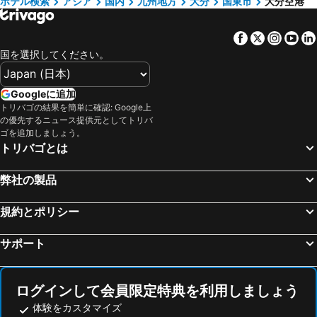
ホテル検索
アジア
国内
九州地方
大分
国東市
大分空港
マリンメッセ福岡
熊本駅
Facebook
Twitter
Insta
Yo
高知駅
福岡空港
国を選択してください。
大分駅
宮崎駅
中洲川端駅
佐賀駅
Googleに追加
福山駅
松山駅
トリバゴの結果を簡単に確認: Google上
の優先するニュース提供元としてトリバ
Itsukushima Jinja
青島
ゴを追加しましょう。
熊本城
下関駅
トリバゴとは
西鉄福岡(天神)駅
阿蘇ファームランド
弊社の製品
黒崎駅
熊本空港
キャナルシティ博多
原爆ドーム
規約とポリシー
広島県立総合体育館
門司港駅
サポート
福岡 ヤフオク ドーム
門司港レトロ
久留米駅
広島平和記念公園
マリンワールド海の中道
新地中華街
ログインして会員限定特典を利用しましょう
広島空港
長崎空港
体験をカスタマイズ