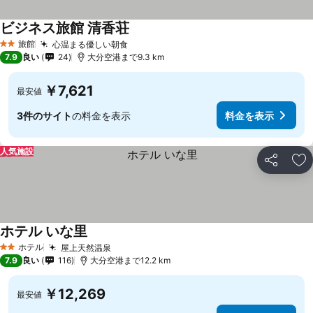
ビジネス旅館 清香荘
旅館
心温まる優しい朝食
2 ホテルのランク
7.9
良い
24
大分空港まで9.3 km
￥7,621
最安値
3件のサイト
の料金を表示
料金を表示
人気施設
シェア
お
ホテル いな里
ホテル
屋上天然温泉
2 ホテルのランク
7.9
良い
116
大分空港まで12.2 km
￥12,269
最安値