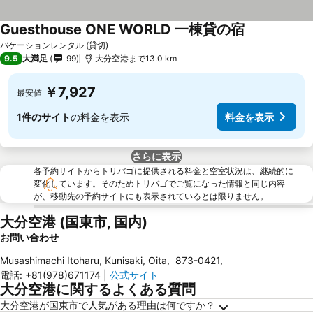
Guesthouse ONE WORLD 一棟貸の宿
バケーションレンタル (貸切)
9.5
大満足
99
大分空港まで13.0 km
￥7,927
最安値
1件のサイト
の料金を表示
料金を表示
さらに表示
各予約サイトからトリバゴに提供される料金と空室状況は、継続的に
変化しています。そのためトリバゴでご覧になった情報と同じ内容
が、移動先の予約サイトにも表示されているとは限りません。
大分空港 (国東市, 国内)
お問い合わせ
Musashimachi Itoharu, Kunisaki, Oita
,
873-0421
,
電話
:
+81(978)671174
|
公式サイト
大分空港に関するよくある質問
大分空港が国東市で人気がある理由は何ですか？