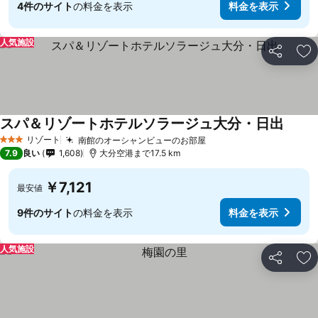
4件のサイト
の料金を表示
料金を表示
人気施設
シェア
お
スパ＆リゾートホテルソラージュ大分・日出
リゾート
南館のオーシャンビューのお部屋
3 ホテルのランク
7.9
良い
1,608
大分空港まで17.5 km
￥7,121
最安値
9件のサイト
の料金を表示
料金を表示
人気施設
シェア
お