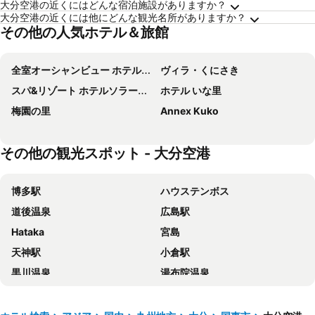
大分空港の近くにはどんな宿泊施設がありますか？
大分空港の近くには他にどんな観光名所がありますか？
その他の人気ホテル＆旅館
全室オーシャンビュー ホテルベイグランド国東（旧：いこいの村国東）
ヴィラ・くにさき
スパ&リゾート ホテルソラージュ大分・日出
ホテル いな里
梅園の里
Annex Kuko
その他の観光スポット - 大分空港
博多駅
ハウステンボス
道後温泉
広島駅
Hataka
宮島
天神駅
小倉駅
黒川温泉
湯布院温泉
福岡 ヤフオク!ドーム
別府温泉
湯田温泉
長崎駅