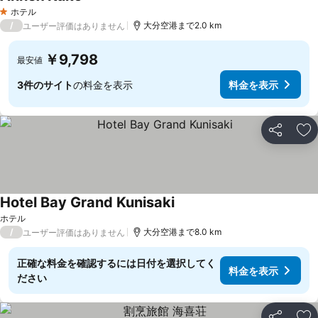
ホテル
1 ホテルのランク
/
大分空港まで2.0 km
ユーザー評価はありません
￥9,798
最安値
3件のサイト
の料金を表示
料金を表示
シェア
お
Hotel Bay Grand Kunisaki
ホテル
/
大分空港まで8.0 km
ユーザー評価はありません
正確な料金を確認するには日付を選択してく
料金を表示
ださい