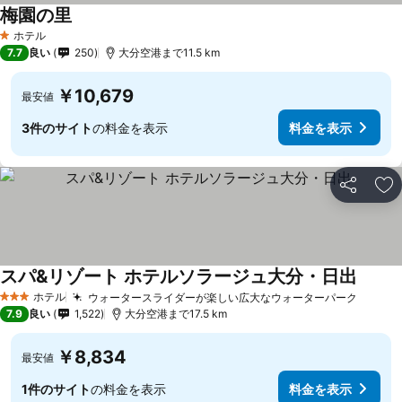
梅園の里
ホテル
1 ホテルのランク
7.7
良い
250
大分空港まで11.5 km
￥10,679
最安値
3件のサイト
の料金を表示
料金を表示
シェア
お
スパ&リゾート ホテルソラージュ大分・日出
ホテル
ウォータースライダーが楽しい広大なウォーターパーク
3 ホテルのランク
7.9
良い
1,522
大分空港まで17.5 km
￥8,834
最安値
1件のサイト
の料金を表示
料金を表示