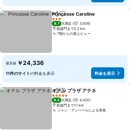
Princesse Caroline
シェア
お気に入りに追加
3 ホテルのランク
8.7
大満足
3,636
凱旋門まで0.2 km
7階からの屋上ビュー
￥24,336
最安値
11件のサイト
の料金を表示
料金を表示
オテル プラザ アテネ
シェア
お気に入りに追加
5 ホテルのランク
9.3
大満足
4,420
凱旋門まで1.1 km
ジャン・アンベールによる美食