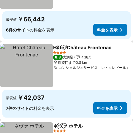
￥66,442
最安値
6件のサイト
の料金を表示
料金を表示
Hôtel Château Frontenac
シェア
お気に入りに追加
4 ホテルのランク
8.8
大満足
4,187
凱旋門まで0.8 km
コンシェルジュサービス「レ・クレドール」
￥42,037
最安値
7件のサイト
の料金を表示
料金を表示
ネヴァ ホテル
シェア
お気に入りに追加