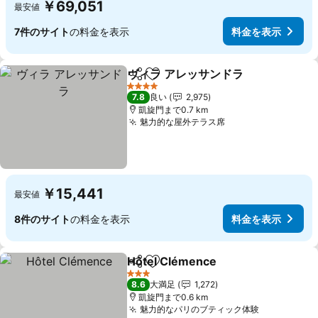
￥69,051
最安値
7件のサイト
の料金を表示
料金を表示
ヴィラ アレッサンドラ
シェア
お気に入りに追加
4 ホテルのランク
7.8
良い
2,975
凱旋門まで0.7 km
魅力的な屋外テラス席
￥15,441
最安値
8件のサイト
の料金を表示
料金を表示
Hôtel Clémence
シェア
お気に入りに追加
3 ホテルのランク
8.6
大満足
1,272
凱旋門まで0.6 km
魅力的なパリのブティック体験