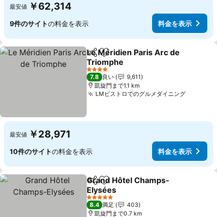
￥62,314
最安値
9件のサイト
の料金を表示
料金を表示
Le Méridien Paris Arc de
シェア
お気に入りに追加
Triomphe
4 ホテルのランク
7.8
良い
9,611
凱旋門まで1.1 km
LMビストロでのグルメダイニング
￥28,971
最安値
10件のサイト
の料金を表示
料金を表示
Grand Hôtel Champs-
シェア
お気に入りに追加
Elysées
5 ホテルのランク
8.4
満足
403
凱旋門まで0.7 km