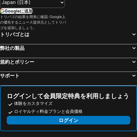
Château de Versailles
ギャラリー ラファイエット百貨店 パリ オスマン
Hotel du Chemin Vert
オテル アンタン トリニテ
Googleに追加
14th district Observatoire
オルリー国際空港
トリバゴの結果を簡単に確認: Google上
オテル ルーブル サン タンヌ
イビス バジェット オルリー シュヴィイ トラム 7
の優先するニュース提供元としてトリバ
15th district Vaugirard
3rd district Temple
ベストウェスタン ホテル ロンセレー オペラ
オテル ビクトリア パリ
ゴを追加しましょう。
トリバゴとは
マドレーヌ寺院
Gare de Lyon Metro Station
Grand Hotel Nouvel Opera
ibis Paris Porte de Montreuil
Gare du Nord Metro Station
St-Germain-des-Prés
The Originals Boutique, Hôtel Maison Montmartre Paris Les Puces
Pullman Paris Montparnasse
弊社の製品
4th district Hôtel-de-Ville
Opéra Bastille
ホテル ペイリス オペラ
Novotel Paris Les Halles
Saint-Lazare Metro Station
Paris Expo Porte de Versailles
規約とポリシー
Novotel Suites Paris Expo Porte de Versailles
Eklo Paris Expo Porte de Versailles
パンテオン
10th district Entrepôt
メゾン アルバr オテル パリ シャン エリゼ
Princesse Caroline
サポート
17th district Batignolles-Monceau
ウォルト・ディズニー・スタジオ
ホテル マグダ シャンゼリゼ
ホテル・バルモラル - シャンゼリゼ
11th district Popincourt
12th district Reuilly
ホテル ナポレオン
Grand Hôtel Champs-Elysées
ログインして会員限定特典を利用しましょう
ヴァンドーム広場
Stade de France
ザ ペニンシュラ パリ
エリゼ パリ
体験をカスタマイズ
リュクサンブール公園
Bercy
モンフリューリ ホテル
Stella Etoile
ロイヤルティ料金プランと会員価格
コンコルド広場
オルセー美術館
Hôtel Régence Etoile
Maison ELLE Paris
ログイン
Gare de l'Est
ノートルダム大聖堂
Majestic Hotel-Spa Paris
ホテル アルク ドゥ トリオンフ エトワール
L'Arc Paris
Charles de Gaulle - Étoile Metro Station
ELSA, Hôtel Paris
Star Champs-Elysées