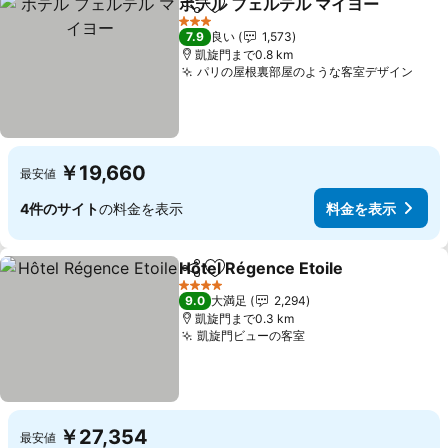
ホテル フェルテル マイヨー
シェア
お気に入りに追加
3 ホテルのランク
7.9
良い
1,573
凱旋門まで0.8 km
パリの屋根裏部屋のような客室デザイン
￥19,660
最安値
4件のサイト
の料金を表示
料金を表示
Hôtel Régence Etoile
シェア
お気に入りに追加
4 ホテルのランク
9.0
大満足
2,294
凱旋門まで0.3 km
凱旋門ビューの客室
￥27,354
最安値