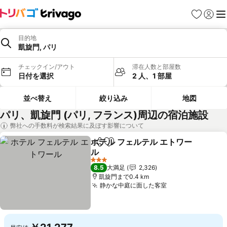
お気に入り
ログイ
メ
目的地
凱旋門, パリ
チェックイン/アウト
滞在人数と部屋数
日付を選択
2 人、1 部屋
並べ替え
絞り込み
地図
パリ、凱旋門 (パリ, フランス)周辺の宿泊施設
弊社への手数料が検索結果に及ぼす影響について
ホテル フェルテル エトワー
シェア
お気に入りに追加
ル
3 ホテルのランク
8.5
大満足
2,326
凱旋門まで0.4 km
静かな中庭に面した客室