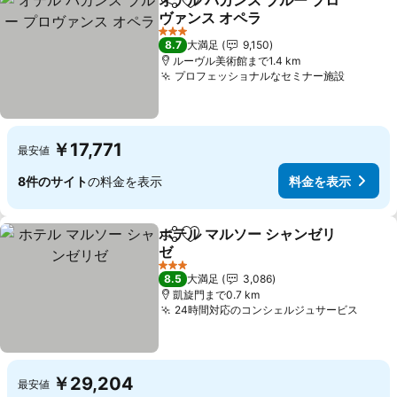
オテル バカンス ブルー プロ
シェア
お気に入りに追加
ヴァンス オペラ
3 ホテルのランク
8.7
大満足
9,150
ルーヴル美術館まで1.4 km
プロフェッショナルなセミナー施設
￥17,771
最安値
8件のサイト
の料金を表示
料金を表示
ホテル マルソー シャンゼリ
シェア
お気に入りに追加
ゼ
3 ホテルのランク
8.5
大満足
3,086
凱旋門まで0.7 km
24時間対応のコンシェルジュサービス
￥29,204
最安値