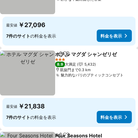
￥27,096
最安値
7件のサイト
の料金を表示
料金を表示
ホテル マグダ シャンゼリゼ
シェア
お気に入りに追加
3 ホテルのランク
8.9
大満足
5,432
凱旋門まで0.3 km
魅力的なパリのブティックコンセプト
￥21,838
最安値
7件のサイト
の料金を表示
料金を表示
Four Seasons Hotel