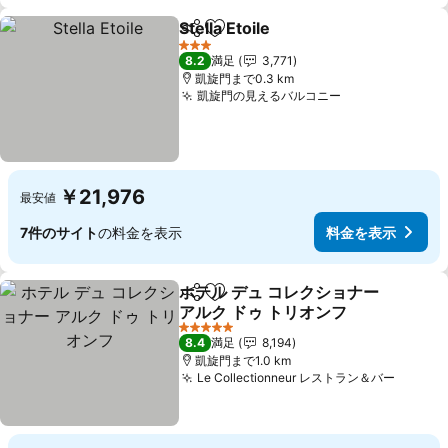
Stella Etoile
シェア
お気に入りに追加
3 ホテルのランク
8.2
満足
3,771
凱旋門まで0.3 km
凱旋門の見えるバルコニー
￥21,976
最安値
7件のサイト
の料金を表示
料金を表示
ホテル デュ コレクショナー
シェア
お気に入りに追加
アルク ドゥ トリオンフ
5 ホテルのランク
8.4
満足
8,194
凱旋門まで1.0 km
Le Collectionneur レストラン＆バー