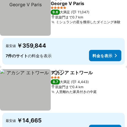
シェア
お気に入りに追加
George V Paris
5 ホテルのランク
9.6
大満足
11,047
凱旋門まで0.7 km
ミシュランの星を獲得したダイニング体験
￥359,844
最安値
7件のサイト
の料金を表示
料金を表示
アカシア エトワール
シェア
お気に入りに追加
3 ホテルのランク
8.7
大満足
4,443
凱旋門まで0.4 km
人里離れた家具付きの中庭
￥14,665
最安値