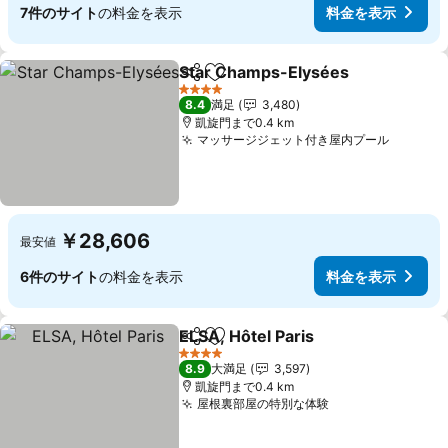
7件のサイト
の料金を表示
料金を表示
Star Champs-Elysées
シェア
お気に入りに追加
4 ホテルのランク
8.4
満足
3,480
凱旋門まで0.4 km
マッサージジェット付き屋内プール
￥28,606
最安値
6件のサイト
の料金を表示
料金を表示
ELSA, Hôtel Paris
シェア
お気に入りに追加
4 ホテルのランク
8.9
大満足
3,597
凱旋門まで0.4 km
屋根裏部屋の特別な体験