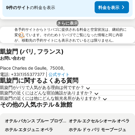
9件のサイト
の料金を表示
料金を表示
さらに表示
各予約サイトからトリバゴに提供される料金と空室状況は、継続的に
変化しています。そのためトリバゴでご覧になった情報と同じ内容
が、移動先の予約サイトにも表示されているとは限りません。
凱旋門 (パリ, フランス)
お問い合わせ
Place Charles de Gaulle
,
75008
,
電話
:
+33(1)55377377
|
公式サイト
凱旋門に関するよくある質問
凱旋門がパリで人気がある理由は何ですか？
凱旋門の近くにはどんな宿泊施設がありますか？
凱旋門の近くには他にどんな観光名所がありますか？
その他の人気ホテル＆旅館
オテル バカンス ブルー プロヴァンス オペラ
オテル エクセルシオール オペラ
ホテル エタジュニ オペラ
ホテル ドゥ パリ モーブージュ