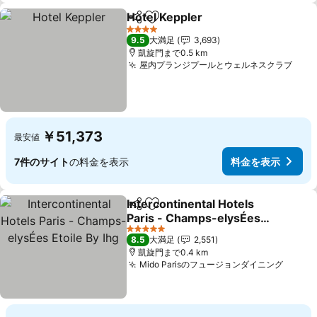
Hotel Keppler
シェア
お気に入りに追加
4 ホテルのランク
9.5
大満足
3,693
凱旋門まで0.5 km
屋内プランジプールとウェルネスクラブ
￥51,373
最安値
7件のサイト
の料金を表示
料金を表示
Intercontinental Hotels
シェア
お気に入りに追加
Paris - Champs-elysÉes
Etoile By Ihg
5 ホテルのランク
8.5
大満足
2,551
凱旋門まで0.4 km
Mido Parisのフュージョンダイニング