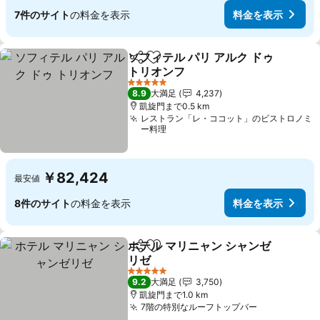
7件のサイト
の料金を表示
料金を表示
ソフィテル パリ アルク ドゥ
シェア
お気に入りに追加
トリオンフ
5 ホテルのランク
8.9
大満足
4,237
凱旋門まで0.5 km
レストラン「レ・ココット」のビストロノミ
ー料理
￥82,424
最安値
8件のサイト
の料金を表示
料金を表示
ホテル マリニャン シャンゼ
シェア
お気に入りに追加
リゼ
5 ホテルのランク
9.2
大満足
3,750
凱旋門まで1.0 km
7階の特別なルーフトップバー