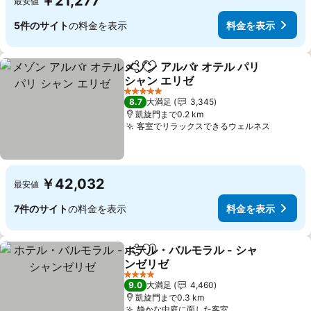
￥21,277
最安値
5件のサイト
の料金を表示
料金を表示
メゾン アルバr オテル パリ
シェア
お気に入りに追加
シャン エリゼ
5 ホテルのランク
8.7
大満足
3,345
凱旋門まで0.2 km
客室でリラックスできるウェルネス
￥42,032
最安値
7件のサイト
の料金を表示
料金を表示
ホテル・バルモラル - シャ
シェア
お気に入りに追加
ンゼリゼ
4 ホテルのランク
9.0
大満足
4,460
凱旋門まで0.3 km
静かな中庭に面した客室