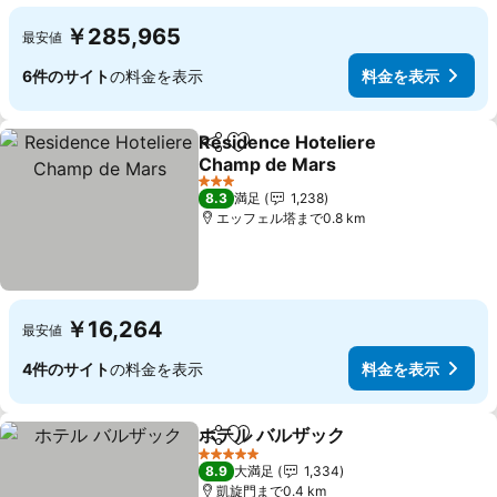
￥285,965
最安値
6件のサイト
の料金を表示
料金を表示
Residence Hoteliere
シェア
お気に入りに追加
Champ de Mars
3 ホテルのランク
8.3
満足
1,238
エッフェル塔まで0.8 km
￥16,264
最安値
4件のサイト
の料金を表示
料金を表示
ホテル バルザック
シェア
お気に入りに追加
5 ホテルのランク
8.9
大満足
1,334
凱旋門まで0.4 km