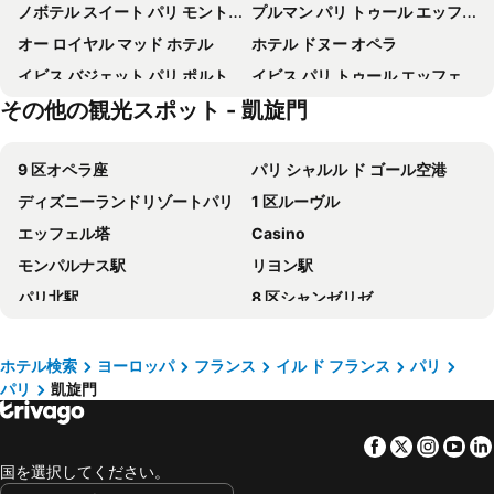
ノボテル スイート パリ モントルイユ ヴァンセンヌ
プルマン パリ トゥール エッフェル
オー ロイヤル マッド ホテル
ホテル ドヌー オペラ
イビス バジェット パリ ポルト ド モンマルトル
イビス パリ トゥール エッフェル カンブロンヌ 15 区
その他の観光スポット - 凱旋門
ibis Styles Paris Meteor Avenue d'Italie
Intercontinental Hotels Paris - Le Grand By Ihg
オテル ロルセ オペラ BW プレミア コレクション
St Christopher's Inn Paris - Gare du Nord
9 区オペラ座
パリ シャルル ド ゴール空港
アパートホテル アダージョ パリ オペラ
ティモテル オペラ マドレーヌ
ディズニーランドリゾートパリ
1 区ルーヴル
Courtyard by Marriott Paris Gare de Lyon
ホテルF1パリポルトドゥシャティヨン
エッフェル塔
Casino
Hotel Bridget
Hilton Paris Opera
モンパルナス駅
リヨン駅
Novotel Paris Centre Tour Eiffel
ハイアット リージェンシー パリ エトワール
パリ北駅
8 区シャンゼリゼ
Crowne Plaza Paris - Republique by IHG
Hôtel Londres et New York - Teritoria
ルーヴル美術館
ガルニエ宮 パリ国立オペラ
Hotel de Paris Montparnasse
Hôtel Saint-Pétersbourg Opéra & Spa
凱旋門
Notre-Dame Cathedral
オテル 34B - アストテル
Hôtel Beige
ホテル検索
ヨーロッパ
フランス
イル ド フランス
パリ
パリ
凱旋門
5th district Panthéon
2nd district la Bourse
Residence Hoche
Queen Mary Opera
6th district Luxembourg
Montparnasse
Hotel Havane Opera
ノボテル パリ サントル ガール モンパルナス
Facebook
Twitter
Insta
Yo
シャンゼリゼ
16th district Passy
パリ・マリオット・オペラ・アンバサダー・ホテル
オテル レイチェル
国を選択してください。
ル マレ
7th district Palais Bourbon
オテル エドワール 7 パリ オペラ
Le Grand Hotel de Normandie