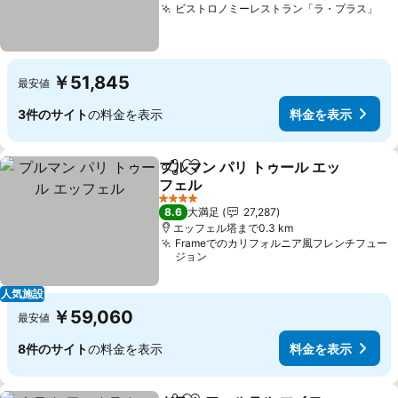
ビストロノミーレストラン「ラ・プラス」
￥51,845
最安値
3件のサイト
の料金を表示
料金を表示
プルマン パリ トゥール エッ
シェア
お気に入りに追加
フェル
4 ホテルのランク
8.6
大満足
27,287
エッフェル塔まで0.3 km
Frameでのカリフォルニア風フレンチフュー
ジョン
人気施設
￥59,060
最安値
8件のサイト
の料金を表示
料金を表示