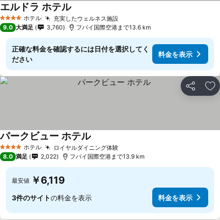
エルドラ ホテル
料金を表示
ホテル
充実したウェルネス施設
料金を表示
4 ホテルのランク
9.0
大満足
3,760
フバイ国際空港まで13.6 km
正確な料金を確認するには日付を選択してく
料金を表示
ださい
シェア
お
パークビュー ホテル
料金を表示
ホテル
ロイヤルダイニング体験
料金を表示
4 ホテルのランク
8.0
満足
2,022
フバイ国際空港まで13.9 km
￥6,119
最安値
3件のサイト
の料金を表示
料金を表示