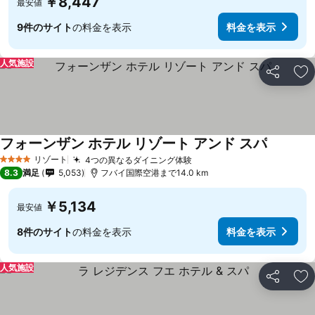
￥8,447
最安値
9件のサイト
の料金を表示
料金を表示
人気施設
シェア
お
フォーンザン ホテル リゾート アンド スパ
料金を表
リゾート
4つの異なるダイニング体験
料金を表示
4 ホテルのランク
8.3
満足
5,053
フバイ国際空港まで14.0 km
￥5,134
最安値
8件のサイト
の料金を表示
料金を表示
人気施設
シェア
お