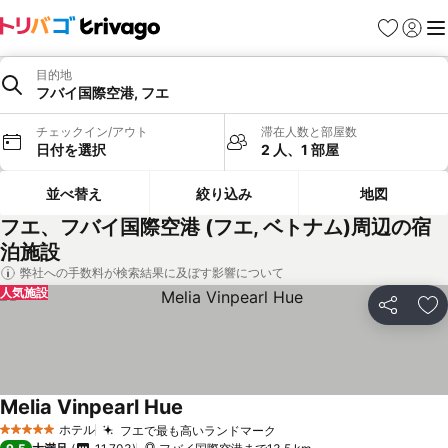
お気に入り
ログイ
メ
目的地
フバイ国際空港, フエ
チェックイン/アウト
滞在人数と部屋数
日付を選択
2 人、1 部屋
並べ替え
絞り込み
地図
フエ、フバイ国際空港 (フエ, ベトナム)周辺の宿
泊施設
弊社への手数料が検索結果に及ぼす影響について
人気施設
シェア
お
Melia Vinpearl Hue
料金を表示
ホテル
フエで最も高いランドマーク
料金を表示
5 ホテルのランク