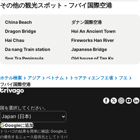
その他の観光スポット - フバイ国際空港
フエ フォー シーズンズ ホテル
ロマンス ホテル
モンディアル ホテル フエ
Spring Garden Villa
China Beach
ダナン国際空港
Jade Scene Hotel
Muong Thanh Holiday Hue Hotel
Dragon Bridge
Hoi An Ancient Town
センチュリー リバーサイド ホテル フエ
White Lotus Hue Hotel
Hai Chau
Fireworks Han River
チェリッシュ ホテル
Gardenia Hue Hotel
Da nang Train station
Japanese Bridge
Moonlight Boutique Hotel
Hotel La Perle Hue
Son Tra Peninsula
Old house of Tan Ky
Lumiere Boutique Vỹ Dạ
Thanh Lich Royal Boutique
ドンホイ空港
フバイ国際空港
The Scarlett Boutique Hotel
ホン ティエン 1 ホテル
Lady Buddha
Hue Station
パークビュー ホテル
DRAGON HUE HOTEL
ホテル検索
アジア
ベトナム
トゥアティエンフエ省
フエ
フバイ国際空港
Sun Wheel
Tu Duc Tomb
Baly Hotel
Elegant Hotel
Trang Tien Bridge
The Noon Gate
Thanh Lich Hue Hotel
エルドラ ホテル
Facebook
Twitter
Insta
Yo
Ba Na Hill
Thuan An Beach
Hue River Side Villa
オーキッド ホテル
国を選択してください。
Dong Ba Market
Tam Giang Lagoon
Teky House 2
ホン ティエン ルビー ホテル
Chan May Port
Saravane Airport
My An Onsen Spa Resort
カナリ－ ブティック ホテル
Googleに追加
Gieng Vua Ly Son
トリバゴの結果を簡単に確認: Google上
Hue Serene Palace Hotel
The Orchid Premium Hotel
の優先するニュース提供元としてトリバ