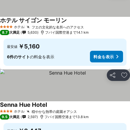
ホテル サイゴン モーリン
料金を表示
ホテル
フエの文化的な名所へのアクセス
料金を表示
4 ホテルのランク
8.7
大満足
5,630
フバイ国際空港まで14.1 km
￥5,160
最安値
6件のサイト
の料金を表示
料金を表示
シェア
お
Senna Hue Hotel
料金を表示
ホテル
穏やかな熱帯の庭園オアシス
料金を表示
4 ホテルのランク
9.5
大満足
2,597
フバイ国際空港まで13.8 km