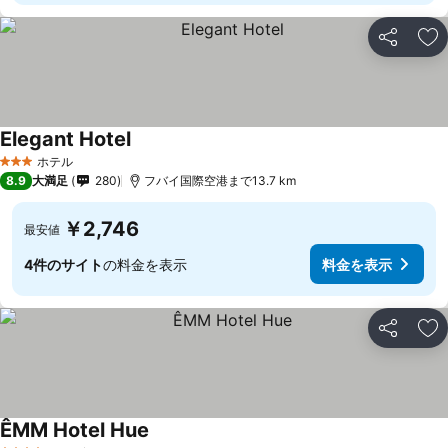
シェア
お
Elegant Hotel
料金を表示
ホテル
3 ホテルのランク
8.9
大満足
280
フバイ国際空港まで13.7 km
￥2,746
最安値
4件のサイト
の料金を表示
料金を表示
シェア
お
ÊMM Hotel Hue
料金を表示