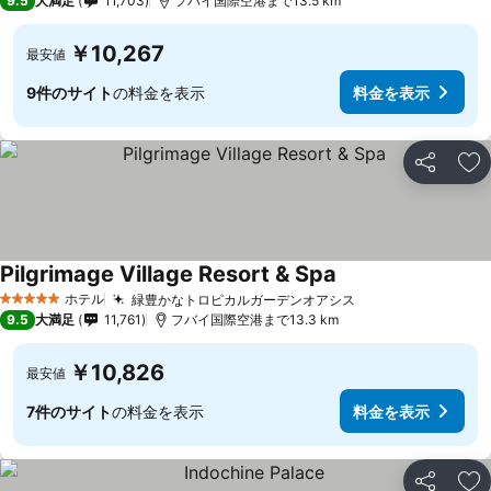
9.5
大満足
11,703
フバイ国際空港まで13.5 km
￥10,267
最安値
9件のサイト
の料金を表示
料金を表示
シェア
お
Pilgrimage Village Resort & Spa
料金を表示
ホテル
緑豊かなトロピカルガーデンオアシス
料金を表示
5 ホテルのランク
9.5
大満足
11,761
フバイ国際空港まで13.3 km
￥10,826
最安値
7件のサイト
の料金を表示
料金を表示