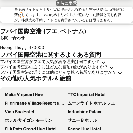
さらに表示
各予約サイトからトリバゴに提供される料金と空室状況は、継続的に
変化しています。そのためトリバゴでご覧になった情報と同じ内容
が、移動先の予約サイトにも表示されているとは限りません。
フバイ国際空港 (フエ, ベトナム)
お問い合わせ
Huong Thuy
,
470000
,
フバイ国際空港に関するよくある質問
フバイ国際空港がフエで人気がある理由は何ですか？
フバイ国際空港の近くにはどんな宿泊施設がありますか？
フバイ国際空港の近くには他にどんな観光名所がありますか？
その他の人気ホテル＆旅館
Melia Vinpearl Hue
TTC Imperial Hotel
Pilgrimage Village Resort & Spa
ムーンライト ホテル フエ
Vina Spa Hotel
Indochine Palace
ホテル サイゴン モーリン
サニー B ホテル
Silk Path Grand Hue Hotel
Senna Hue Hotel