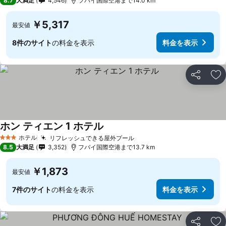
8.7
大満足
4,546
フバイ国際空港まで14.0 km
￥5,317
最安値
8件のサイト
の料金を表示
料金を表示
シェア
お
ホン ティエン 1 ホテル
料金を表示
ホテル
リフレッシュできる屋外プール
料金を表示
3 ホテルのランク
8.5
大満足
3,352
フバイ国際空港まで13.7 km
￥1,873
最安値
7件のサイト
の料金を表示
料金を表示