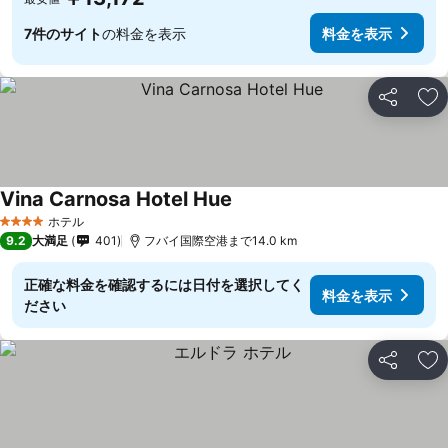
7件のサイト
の料金を表示
料金を表示
シェア
お
Vina Carnosa Hotel Hue
料金を表示
ホテル
4 ホテルのランク
9.2
大満足
401
フバイ国際空港まで14.0 km
正確な料金を確認するには日付を選択してく
料金を表示
ださい
シェア
お