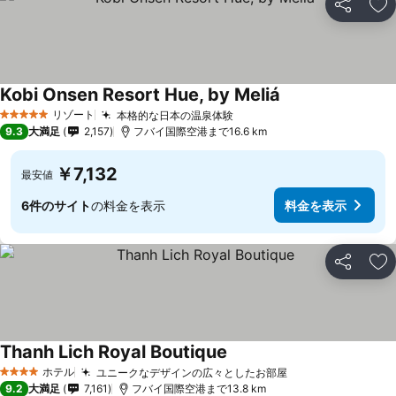
シェア
お
Kobi Onsen Resort Hue, by Meliá
料金を表示
リゾート
本格的な日本の温泉体験
料金を表示
5 ホテルのランク
9.3
大満足
2,157
フバイ国際空港まで16.6 km
￥7,132
最安値
6件のサイト
の料金を表示
料金を表示
シェア
お
Thanh Lich Royal Boutique
料金を表示
ホテル
ユニークなデザインの広々としたお部屋
料金を表示
4 ホテルのランク
9.2
大満足
7,161
フバイ国際空港まで13.8 km