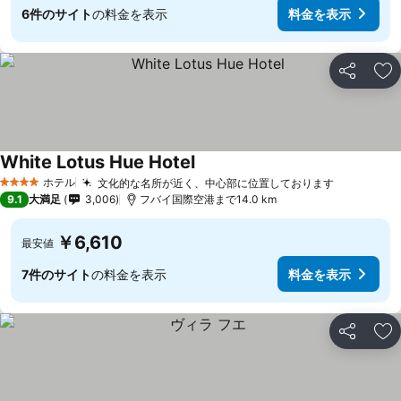
6件のサイト
の料金を表示
料金を表示
シェア
お
White Lotus Hue Hotel
料金を表示
ホテル
文化的な名所が近く、中心部に位置しております
料金を表
4 ホテルのランク
9.1
大満足
3,006
フバイ国際空港まで14.0 km
￥6,610
最安値
7件のサイト
の料金を表示
料金を表示
シェア
お