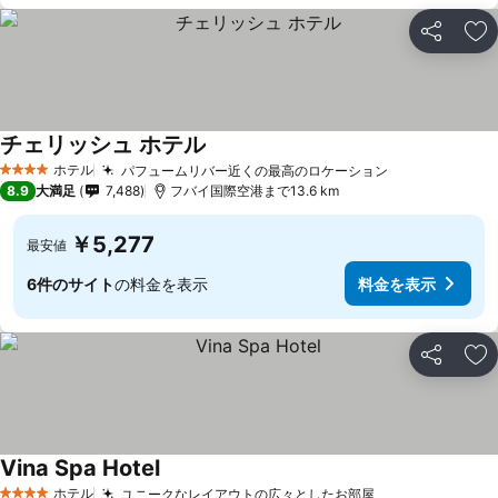
シェア
お
チェリッシュ ホテル
料金を表示
ホテル
パフュームリバー近くの最高のロケーション
料金を表示
4 ホテルのランク
8.9
大満足
7,488
フバイ国際空港まで13.6 km
￥5,277
最安値
6件のサイト
の料金を表示
料金を表示
シェア
お
Vina Spa Hotel
料金を表示
ホテル
ユニークなレイアウトの広々としたお部屋
料金を表示