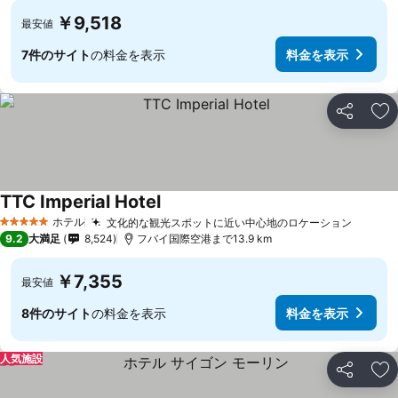
￥9,518
最安値
7件のサイト
の料金を表示
料金を表示
シェア
お
TTC Imperial Hotel
料金を表示
ホテル
文化的な観光スポットに近い中心地のロケーション
料金を
5 ホテルのランク
9.2
大満足
8,524
フバイ国際空港まで13.9 km
￥7,355
最安値
8件のサイト
の料金を表示
料金を表示
人気施設
シェア
お