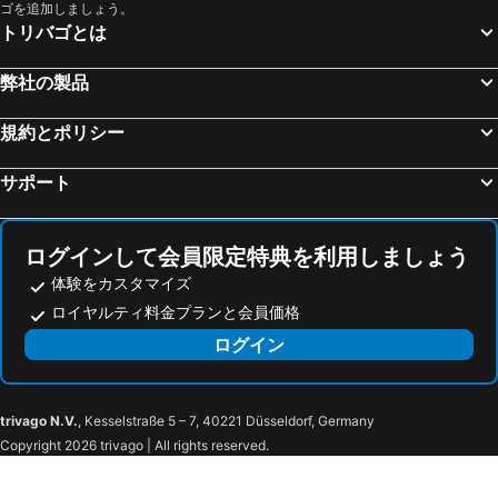
Nice Hue Hotel
Gió Hotel in Huế
ゴを追加しましょう。
トリバゴとは
Jade Hotel
Orchid Riverside Villa
トゥイ ドゥオン ホテル
ÊMM Hotel Hue
弊社の製品
Purple Hue Central Hub
Than Thien - Friendly Hotel
規約とポリシー
タイ ビン ホテル 2
アルバ ホテル
SBH Gloria Hue
TA Hue Boutique Hotel
サポート
Adory Homestay Huế
チャンパ ホテル
ヴィラ フエ
Bliss Homestay Huế
ログインして会員限定特典を利用しましょう
アルバ スパ ホテル
Hong Thang Hotel
体験をカスタマイズ
Nam Phương Riverside Villa
Nam Gold Hotel
ロイヤルティ料金プランと会員価格
The Charm Boutique Hotel in Hue
アミーゴ ホテル
ログイン
Thanh An 2 Guesthouse
DMZ ホテル
SEA HOMESTAY
Nhật Linh Homestay
ビン ドゥオン 2 ホテル
QUANG'S nhà nghỉ
trivago N.V.
, Kesselstraße 5 – 7, 40221 Düsseldorf, Germany
Copyright 2026 trivago | All rights reserved.