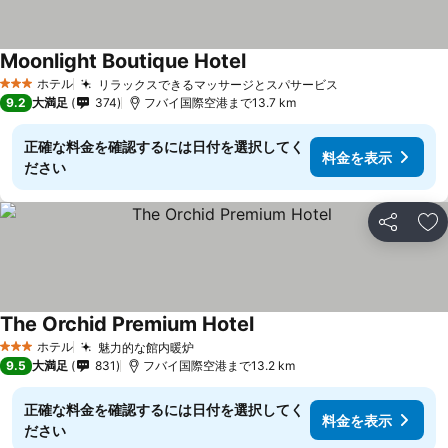
Moonlight Boutique Hotel
料金を表示
ホテル
リラックスできるマッサージとスパサービス
料金を表示
3 ホテルのランク
9.2
大満足
374
フバイ国際空港まで13.7 km
正確な料金を確認するには日付を選択してく
料金を表示
ださい
シェア
お
The Orchid Premium Hotel
料金を表示
ホテル
魅力的な館内暖炉
料金を表示
3 ホテルのランク
9.5
大満足
831
フバイ国際空港まで13.2 km
正確な料金を確認するには日付を選択してく
料金を表示
ださい