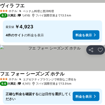
ヴィラ フエ
料金を表示
ホテル
ベトナム料理と西洋料理
料金を表示
3 ホテルのランク
8.7
大満足
1,416
フバイ国際空港まで13.5 km
￥4,923
最安値
4件のサイト
の料金を表示
料金を表示
シェア
お
フエ フォー シーズンズ ホテル
料金を表示
ホテル
エグゼクティブラウンジで特別なご滞在を
料金を表示
3 ホテルのランク
9.6
大満足
4,141
フバイ国際空港まで13.9 km
正確な料金を確認するには日付を選択してく
料金を表示
ださい