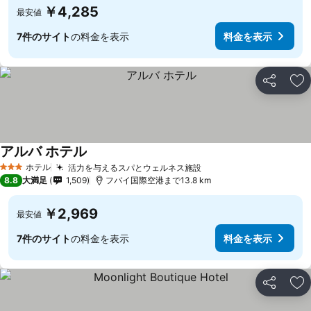
￥4,285
最安値
7件のサイト
の料金を表示
料金を表示
シェア
お
アルバ ホテル
料金を表示
ホテル
活力を与えるスパとウェルネス施設
料金を表示
3 ホテルのランク
8.8
大満足
1,509
フバイ国際空港まで13.8 km
￥2,969
最安値
7件のサイト
の料金を表示
料金を表示
シェア
お