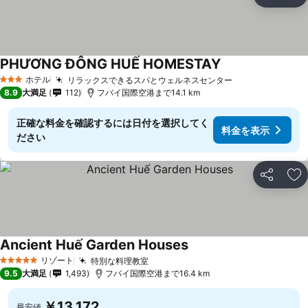
シェア
お
PHƯƠNG ĐÔNG HUẾ HOMESTAY
料金を表示
ホテル
リラックスできるスパとウェルネスセンター
料金を表示
3 ホテルのランク
8.9
大満足
112
フバイ国際空港まで14.1 km
正確な料金を確認するには日付を選択してく
料金を表示
ださい
シェア
お
Ancient Huế Garden Houses
料金を表示
リゾート
特別な料理教室
料金を表示
5 ホテルのランク
9.5
大満足
1,493
フバイ国際空港まで16.4 km
￥13,172
最安値