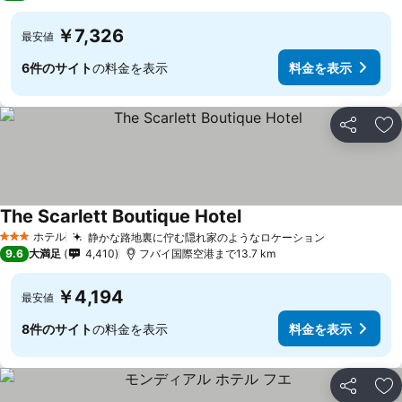
￥7,326
最安値
6件のサイト
の料金を表示
料金を表示
シェア
お
The Scarlett Boutique Hotel
料金を表示
ホテル
静かな路地裏に佇む隠れ家のようなロケーション
料金を表示
3 ホテルのランク
9.6
大満足
4,410
フバイ国際空港まで13.7 km
￥4,194
最安値
8件のサイト
の料金を表示
料金を表示
シェア
お