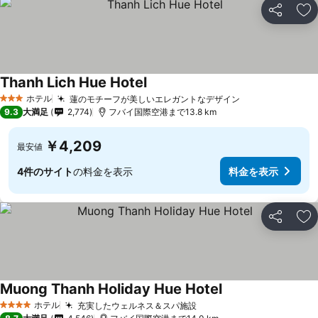
シェア
お
Thanh Lich Hue Hotel
料金を表示
ホテル
蓮のモチーフが美しいエレガントなデザイン
料金を表示
3 ホテルのランク
9.3
大満足
2,774
フバイ国際空港まで13.8 km
￥4,209
最安値
4件のサイト
の料金を表示
料金を表示
シェア
お
Muong Thanh Holiday Hue Hotel
料金を表示
ホテル
充実したウェルネス＆スパ施設
料金を表示
4 ホテルのランク