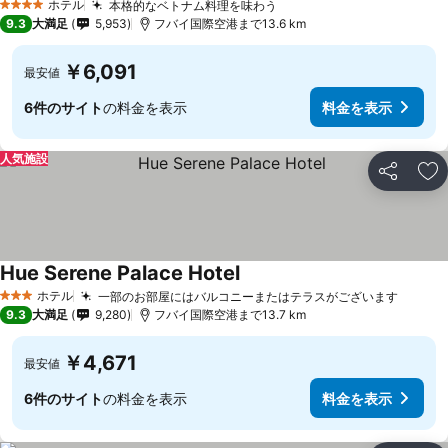
ホテル
本格的なベトナム料理を味わう
料金を表示
4 ホテルのランク
9.3
大満足
5,953
フバイ国際空港まで13.6 km
￥6,091
最安値
6件のサイト
の料金を表示
料金を表示
人気施設
シェア
お
Hue Serene Palace Hotel
料金を表示
ホテル
一部のお部屋にはバルコニーまたはテラスがございます
料金を
3 ホテルのランク
9.3
大満足
9,280
フバイ国際空港まで13.7 km
￥4,671
最安値
6件のサイト
の料金を表示
料金を表示