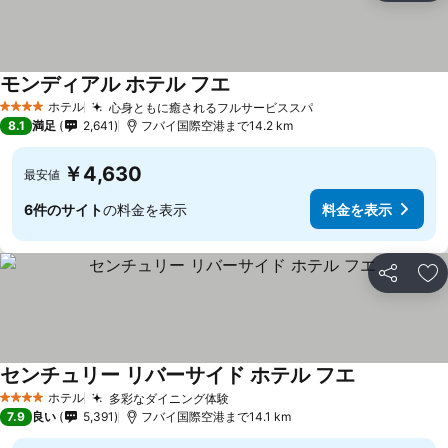
モンディアル ホテル フエ
料金を表示
ホテル
心身ともに癒されるフルサービススパ
料金を表示
4 ホテルのランク
8.1
満足
2,641
フバイ国際空港まで14.2 km
￥4,630
最安値
6件のサイト
の料金を表示
料金を表示
シェア
お
センチュリー リバーサイド ホテル フエ
料金を表示
ホテル
多彩なダイニング体験
料金を表示
4 ホテルのランク
7.9
良い
5,391
フバイ国際空港まで14.1 km