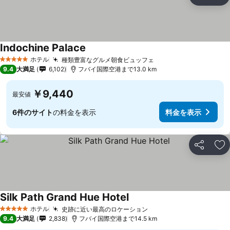
シェア
お
Indochine Palace
料金を表示
ホテル
種類豊富なグルメ朝食ビュッフェ
料金を表示
5 ホテルのランク
9.4
大満足
6,102
フバイ国際空港まで13.0 km
￥9,440
最安値
6件のサイト
の料金を表示
料金を表示
シェア
お
Silk Path Grand Hue Hotel
料金を表示
ホテル
史跡に近い最高のロケーション
料金を表示
5 ホテルのランク
9.4
大満足
2,838
フバイ国際空港まで14.5 km