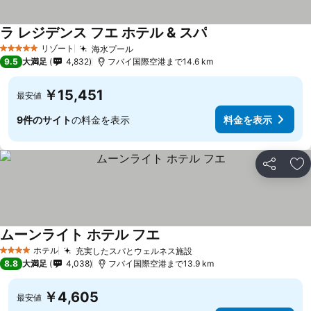
ラ レジデンス フエ ホテル & スパ
料金を表示
リゾート
海水プール
料金を表示
5 ホテルのランク
9.5
大満足
4,832
フバイ国際空港まで14.6 km
￥15,451
最安値
9件のサイト
の料金を表示
料金を表示
シェア
お
ムーンライト ホテル フエ
料金を表示
ホテル
充実したスパとウェルネス施設
料金を表示
4 ホテルのランク
8.8
大満足
4,038
フバイ国際空港まで13.9 km
￥4,605
最安値