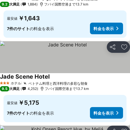
4 ホテルのランク
9.2
大満足
1,884
フバイ国際空港まで13.7 km
￥1,643
最安値
7件のサイト
の料金を表示
料金を表示
シェア
お
Jade Scene Hotel
料金を表示
ホテル
ベトナム料理と西洋料理の多彩な朝食
料金を表示
3 ホテルのランク
9.5
大満足
4,252
フバイ国際空港まで13.7 km
￥5,175
最安値
7件のサイト
の料金を表示
料金を表示