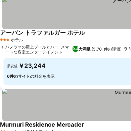
アーバン トラファルガー ホテル
ホテル
3 ホテルのランク
パノラマの屋上プールとバー, スマ
大満足
(5,701件の評価)
9.4
B
ートな客室エンターテイメント
￥23,244
最安値
6件のサイト
の料金を表示
Murmuri Residence Mercader