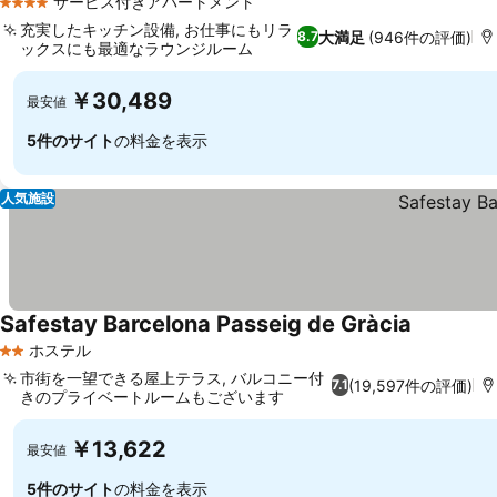
サービス付きアパートメント
4 ホテルのランク
充実したキッチン設備, お仕事にもリラ
大満足
(946件の評価)
8.7
ックスにも最適なラウンジルーム
￥30,489
最安値
5件のサイト
の料金を表示
人気施設
Safestay Barcelona Passeig de Gràcia
ホステル
2 ホテルのランク
市街を一望できる屋上テラス, バルコニー付
(19,597件の評価)
7.1
きのプライベートルームもございます
￥13,622
最安値
5件のサイト
の料金を表示