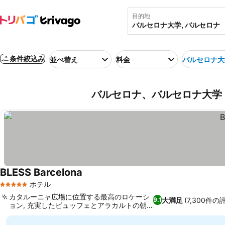
目的地
条件絞込み
並べ替え
料金
バルセロナ大
バルセロナ、バルセロナ大学 
BLESS Barcelona
ホテル
5 ホテルのランク
カタルーニャ広場に位置する最高のロケーシ
大満足
(7,300件の
9.1
ョン, 充実したビュッフェとアラカルトの朝
食