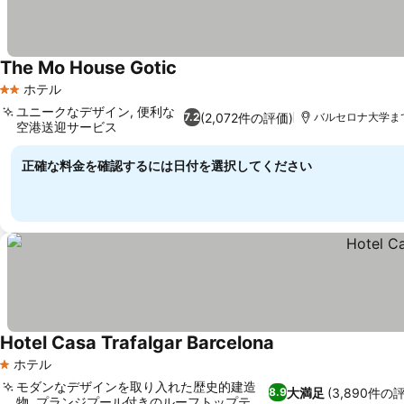
The Mo House Gotic
ホテル
2 ホテルのランク
ユニークなデザイン, 便利な
(2,072件の評価)
7.2
バルセロナ大学まで0
空港送迎サービス
正確な料金を確認するには日付を選択してください
Hotel Casa Trafalgar Barcelona
ホテル
1 ホテルのランク
モダンなデザインを取り入れた歴史的建造
大満足
(3,890件の
8.9
物, プランジプール付きのルーフトップテラ