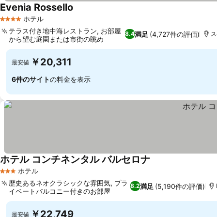
Evenia Rossello
ホテル
4 ホテルのランク
テラス付き地中海レストラン, お部屋
満足
(4,727件の評価)
8.4
ス
から望む庭園または市街の眺め
￥20,311
最安値
6件のサイト
の料金を表示
ホテル コンチネンタル バルセロナ
ホテル
3 ホテルのランク
歴史あるネオクラシックな雰囲気, プラ
満足
(5,190件の評価)
8.2
イベートバルコニー付きのお部屋
￥22,749
最安値