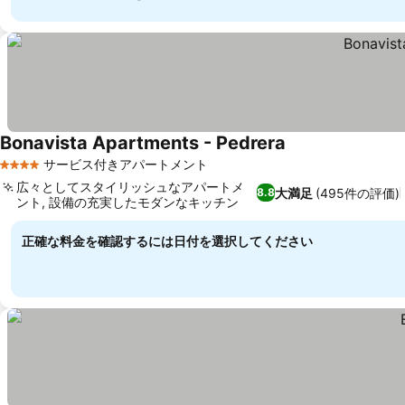
Bonavista Apartments - Pedrera
サービス付きアパートメント
4 ホテルのランク
広々としてスタイリッシュなアパートメ
大満足
(495件の評価)
8.8
ント, 設備の充実したモダンなキッチン
正確な料金を確認するには日付を選択してください