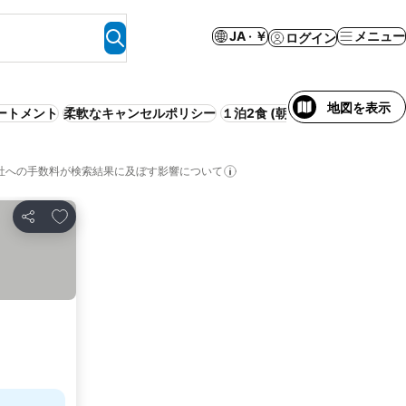
JA · ￥
メニュー
ログイン
地図を表示
ートメント
柔軟なキャンセルポリシー
１泊2食 (朝夕) 付き
バケーショ
社への手数料が検索結果に及ぼす影響について
お気に入りに追加
シェア