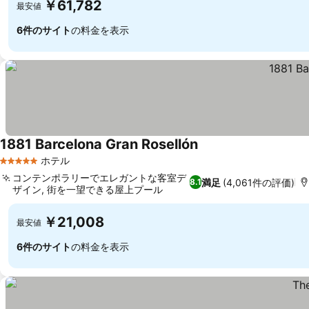
￥61,782
最安値
6件のサイト
の料金を表示
1881 Barcelona Gran Rosellón
ホテル
5 ホテルのランク
コンテンポラリーでエレガントな客室デ
満足
(4,061件の評価)
8.1
ザイン, 街を一望できる屋上プール
￥21,008
最安値
6件のサイト
の料金を表示