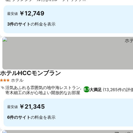
ス
￥12,749
最安値
3件のサイト
の料金を表示
ホテルHCCモンブラン
ホテル
3 ホテルのランク
活気あふれる雰囲気の地中海レストラン,
大満足
(13,265件の評
8.7
寄木細工の床が心地よい開放的なお部屋
￥21,345
最安値
6件のサイト
の料金を表示