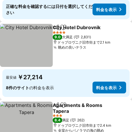
正確な料金を確認するには日付を選択してくだ
料金を表示
さい
City Hotel Dubrovnik
シェア
お気に入りに追加
料金
4 ホテルのランク
9.0
大満足
2,831
ドゥブロヴニク旧市街まで2.1 km
眺めの良いテラス
料金を表示
￥27,214
最安値
8件のサイト
の料金を表示
料金を表示
Apartments & Rooms
シェア
お気に入りに追加
Tapera
料金を表示
3 ホテルのランク
8.4
満足
262
ドゥブロヴニク旧市街まで2.4 km
全室からパノラマの海の眺め
料金を表示