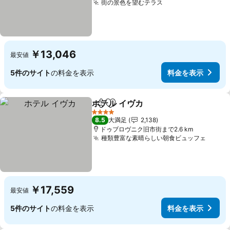
街の景色を望むテラス
料金を表示
￥13,046
最安値
5件のサイト
の料金を表示
料金を表示
ホテル イヴカ
シェア
お気に入りに追加
料金を表示
4 ホテルのランク
8.5
大満足
2,138
ドゥブロヴニク旧市街まで2.6 km
種類豊富な素晴らしい朝食ビュッフェ
料金
￥17,559
最安値
5件のサイト
の料金を表示
料金を表示