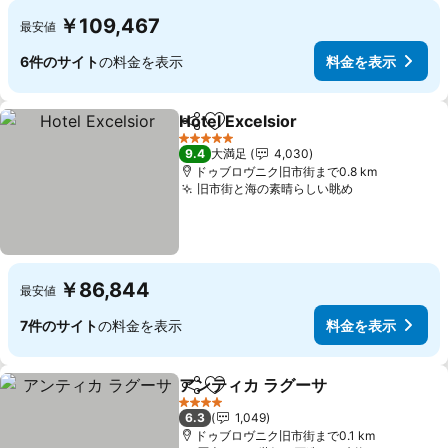
￥109,467
最安値
6件のサイト
の料金を表示
料金を表示
Hotel Excelsior
シェア
お気に入りに追加
料金を表示
5 ホテルのランク
9.4
大満足
4,030
ドゥブロヴニク旧市街まで0.8 km
旧市街と海の素晴らしい眺め
料金を表示
￥86,844
最安値
7件のサイト
の料金を表示
料金を表示
アンティカ ラグーサ
シェア
お気に入りに追加
料金を
4 ホテルのランク
6.3
1,049
ドゥブロヴニク旧市街まで0.1 km