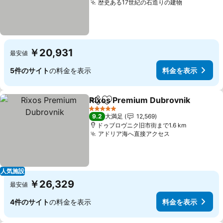
歴史ある17世紀の石造りの建物
料金を表示
￥20,931
最安値
5件のサイト
の料金を表示
料金を表示
Rixos Premium Dubrovnik
シェア
お気に入りに追加
5 ホテルのランク
9.2
大満足
12,569
ドゥブロヴニク旧市街まで1.6 km
アドリア海へ直接アクセス
料金を表示
人気施設
￥26,329
最安値
4件のサイト
の料金を表示
料金を表示