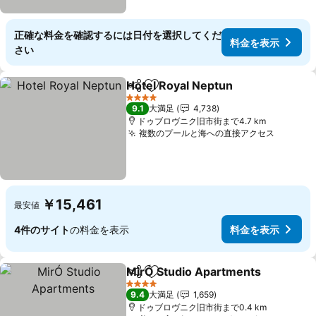
正確な料金を確認するには日付を選択してくだ
料金を表示
さい
Hotel Royal Neptun
シェア
お気に入りに追加
料金を
4 ホテルのランク
9.1
大満足
4,738
ドゥブロヴニク旧市街まで4.7 km
複数のプールと海への直接アクセス
料金を
￥15,461
最安値
4件のサイト
の料金を表示
料金を表示
MirÓ Studio Apartments
シェア
お気に入りに追加
4 ホテルのランク
9.4
大満足
1,659
ドゥブロヴニク旧市街まで0.4 km