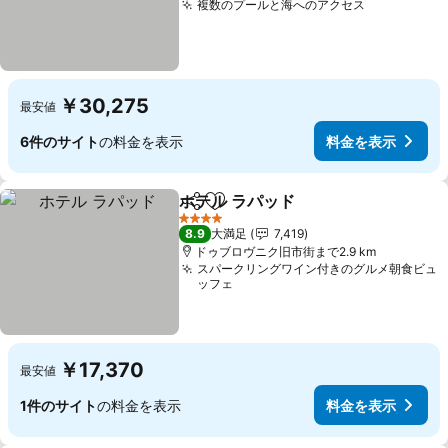
複数のプールと海へのアクセス
料金を表示
￥30,275
最安値
6件のサイト
の料金を表示
料金を表示
ホテル ラパッド
シェア
お気に入りに追加
料金を表示
4 ホテルのランク
8.9
大満足
7,419
ドゥブロヴニク旧市街まで2.9 km
スパークリングワイン付きのグルメ朝食ビュ
ッフェ
￥17,370
最安値
1件のサイト
の料金を表示
料金を表示