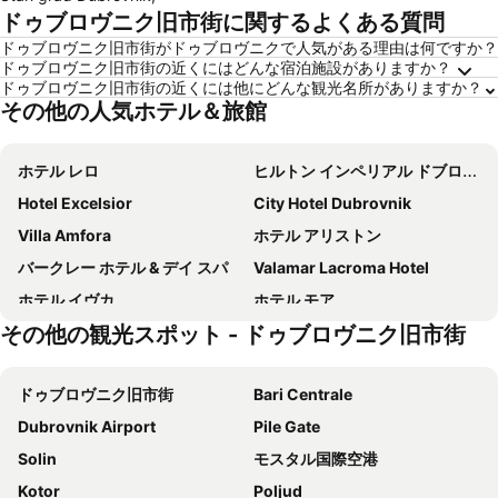
ドゥブロヴニク旧市街に関するよくある質問
ドゥブロヴニク旧市街がドゥブロヴニクで人気がある理由は何ですか？
ドゥブロヴニク旧市街の近くにはどんな宿泊施設がありますか？
ドゥブロヴニク旧市街の近くには他にどんな観光名所がありますか？
その他の人気ホテル＆旅館
ホテル レロ
ヒルトン インペリアル ドブロブニク
Hotel Excelsior
City Hotel Dubrovnik
Villa Amfora
ホテル アリストン
バークレー ホテル & デイ スパ
Valamar Lacroma Hotel
ホテル イヴカ
ホテル モア
その他の観光スポット - ドゥブロヴニク旧市街
ホテル パーラ
ホテル アドリア
グランド ホテル パーク
アンティカ ラグーサ
ドゥブロヴニク旧市街
Bari Centrale
Hotel Royal Neptun
Hotel Dubrovnik Palace
Dubrovnik Airport
Pile Gate
ゲストハウス リル
ホテル ラパッド
Solin
モスタル国際空港
ベルビュー ホテル
Rilati Old Town Palace
Kotor
Poljud
Sunny Dubrovnik by Valamar
Hotel D'Elegant Dubrovnik