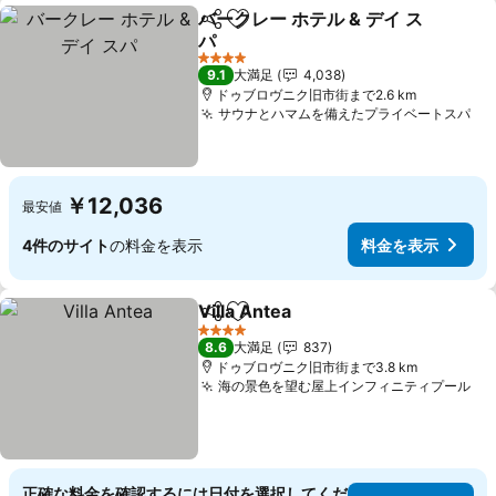
バークレー ホテル & デイ ス
シェア
お気に入りに追加
パ
料金を表示
4 ホテルのランク
9.1
大満足
4,038
ドゥブロヴニク旧市街まで2.6 km
サウナとハマムを備えたプライベートスパ
料
￥12,036
最安値
4件のサイト
の料金を表示
料金を表示
Villa Antea
シェア
お気に入りに追加
料金を表示
4 ホテルのランク
8.6
大満足
837
ドゥブロヴニク旧市街まで3.8 km
海の景色を望む屋上インフィニティプール
料
正確な料金を確認するには日付を選択してくだ