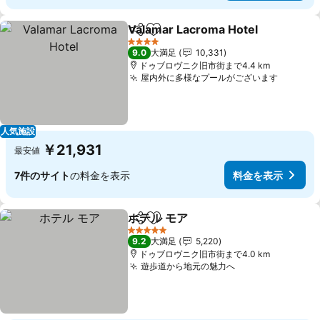
Valamar Lacroma Hotel
シェア
お気に入りに追加
料
4 ホテルのランク
9.0
大満足
10,331
ドゥブロヴニク旧市街まで4.4 km
屋内外に多様なプールがございます
料金を
人気施設
￥21,931
最安値
7件のサイト
の料金を表示
料金を表示
ホテル モア
シェア
お気に入りに追加
料金を表示
5 ホテルのランク
9.2
大満足
5,220
ドゥブロヴニク旧市街まで4.0 km
遊歩道から地元の魅力へ
料金を表示