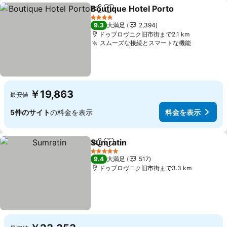
Boutique Hotel Porto
シェア
お気に入りに追加
料金
4 ホテルのランク
9.3
大満足
2,394
ドゥブロヴニク旧市街まで2.1 km
スムーズな接続とスマートな機能
料金を表
￥19,863
最安値
5件のサイト
の料金を表示
料金を表示
Sumratin
シェア
お気に入りに追加
料金を表示
5 ホテルのランク
9.4
大満足
517
ドゥブロヴニク旧市街まで3.3 km