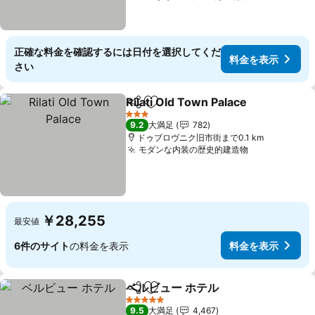
正確な料金を確認するには日付を選択してくだ
料金を表示
さい
Rilati Old Town Palace
シェア
お気に入りに追加
料金
3 ホテルのランク
9.2
大満足
782
ドゥブロヴニク旧市街まで0.1 km
モダンな内装の歴史的建造物
料金を表示
￥28,255
最安値
6件のサイト
の料金を表示
料金を表示
ベルビュー ホテル
シェア
お気に入りに追加
料金を表
5 ホテルのランク
9.5
大満足
4,467