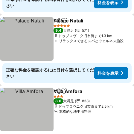
料金を表示
さい
Palace Natali
シェア
お気に入りに追加
料金を表示
5 ホテルのランク
9.4
大満足
571
ドゥブロヴニク旧市街まで1.3 km
リラックスできるスパとウェルネス施設
料金
正確な料金を確認するには日付を選択してくだ
料金を表示
さい
Villa Amfora
シェア
お気に入りに追加
料金を表示
3 ホテルのランク
8.6
大満足
838
ドゥブロヴニク旧市街まで2.5 km
本格的な地中海料理
料金を表示