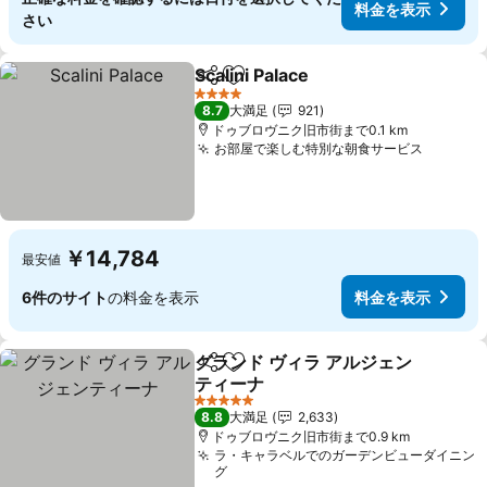
料金を表示
さい
Scalini Palace
シェア
お気に入りに追加
料金を表示
4 ホテルのランク
8.7
大満足
921
ドゥブロヴニク旧市街まで0.1 km
お部屋で楽しむ特別な朝食サービス
料金を
￥14,784
最安値
6件のサイト
の料金を表示
料金を表示
グランド ヴィラ アルジェン
シェア
お気に入りに追加
ティーナ
料金を表示
5 ホテルのランク
8.8
大満足
2,633
ドゥブロヴニク旧市街まで0.9 km
ラ・キャラベルでのガーデンビューダイニン
グ