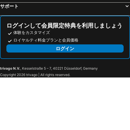
Gradska luka
Etnografski Muzej
Rooms Fausta Old Town
Old Town Apartment Paulina
サポート
Dubrovačke zidine
Pile - Kono
Apartments Martecchini
Apartments Tereza
Tvrđava Lovrijenac
Golden Sun Casino
Apartments Raic
Boutique Hotel Stari Grad
ログインして会員限定特典を利用しましょう
Otok Lokrum
Navis
Pavisa Apartments
Celenga Apartments
体験をカスタマイズ
Montovjerna
Buljarica
ロコ ハウス
Rooms Megi
ロイヤルティ料金プランと会員価格
Pučišća
Baš Čaršija
アパートメント ペッピーノ
Apartments Santa Maria
ログイン
Sveti Ivan Ja sam trg
Badija
Dominus Little Palace
Hotel Konavle
Scanderbeg Tomb
Slapovi Kravice
Villa Ana
ホテル カズベク
trivago N.V.
, Kesselstraße 5 – 7, 40221 Düsseldorf, Germany
Bjelašnica
Pešterska visoravan
Casa Laurea
アパートメンツ A&M
Copyright 2026 trivago | All rights reserved.
Spiaggia di Peschici
Grand
ヴィラ アルーア オブ ドゥブロヴニク
Ferienhaus 114785
Trebjesa
Tucepi beach
Boutique & Beach Hotel Villa Wolff
Casa Rosa