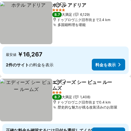
ホテル アドリア
シェア
お気に入りに追加
料金を表示
4 ホテルのランク
8.7
大満足
6,129
ドゥブロヴニク旧市街まで2.4 km
多国籍料理を堪能
料金を表示
￥16,267
最安値
2件のサイト
の料金を表示
料金を表示
エディーズ シー ビュー ルー
シェア
お気に入りに追加
ムズ
料金を表示
3 ホテルのランク
8.7
大満足
1,408
ドゥブロヴニク旧市街まで0.4 km
歴史的な魅力が残る改装済みのお部屋
料金
正確な料金を確認するには日付を選択してくだ