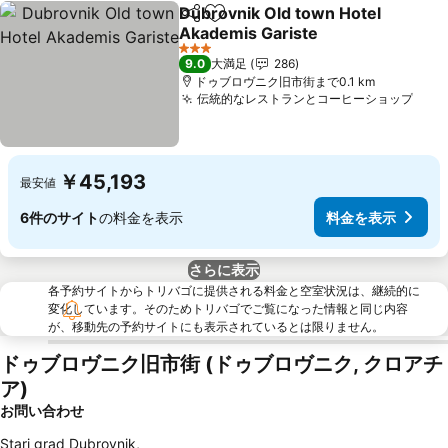
Dubrovnik Old town Hotel
シェア
お気に入りに追加
Akademis Gariste
料金を表示
3 ホテルのランク
9.0
大満足
286
ドゥブロヴニク旧市街まで0.1 km
伝統的なレストランとコーヒーショップ
料金
￥45,193
最安値
6件のサイト
の料金を表示
料金を表示
さらに表示
各予約サイトからトリバゴに提供される料金と空室状況は、継続的に
変化しています。そのためトリバゴでご覧になった情報と同じ内容
が、移動先の予約サイトにも表示されているとは限りません。
ドゥブロヴニク旧市街 (ドゥブロヴニク, クロアチ
ア)
お問い合わせ
Stari grad Dubrovnik
,