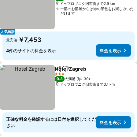
ドゥブロヴニク旧市街まで2.9 km
一部のお部屋からは港の景色をお楽しみいた
だけます
人気施設
￥7,453
最安値
4件のサイト
の料金を表示
料金を表示
Hotel Zagreb
シェア
お気に入りに追加
料金を表示
3 ホテルのランク
9.3
大満足
30
ドゥブロヴニク旧市街まで3.1 km
正確な料金を確認するには日付を選択してくだ
料金を表示
さい