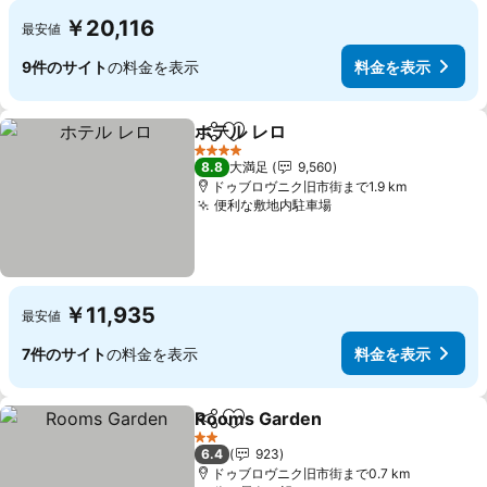
￥20,116
最安値
9件のサイト
の料金を表示
料金を表示
ホテル レロ
シェア
お気に入りに追加
料金を表示
4 ホテルのランク
8.8
大満足
9,560
ドゥブロヴニク旧市街まで1.9 km
便利な敷地内駐車場
料金を表示
￥11,935
最安値
7件のサイト
の料金を表示
料金を表示
Rooms Garden
シェア
お気に入りに追加
料金を表示
2 ホテルのランク
6.4
923
ドゥブロヴニク旧市街まで0.7 km