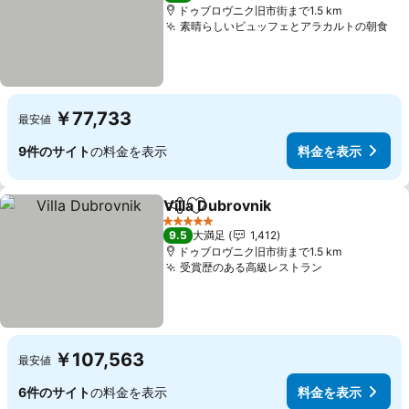
ドゥブロヴニク旧市街まで1.5 km
素晴らしいビュッフェとアラカルトの朝食
料
￥77,733
最安値
9件のサイト
の料金を表示
料金を表示
Villa Dubrovnik
シェア
お気に入りに追加
料金を表示
5 ホテルのランク
9.5
大満足
1,412
ドゥブロヴニク旧市街まで1.5 km
受賞歴のある高級レストラン
料金を表示
￥107,563
最安値
6件のサイト
の料金を表示
料金を表示