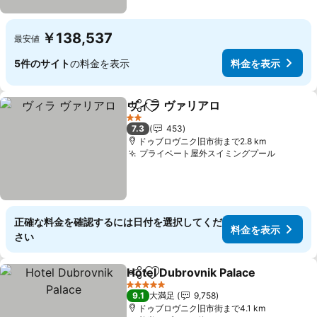
￥138,537
最安値
5件のサイト
の料金を表示
料金を表示
ヴィラ ヴァリアロ
シェア
お気に入りに追加
料金を表
2 ホテルのランク
7.3
453
ドゥブロヴニク旧市街まで2.8 km
プライベート屋外スイミングプール
料金を
正確な料金を確認するには日付を選択してくだ
料金を表示
さい
Hotel Dubrovnik Palace
シェア
お気に入りに追加
料
5 ホテルのランク
9.1
大満足
9,758
ドゥブロヴニク旧市街まで4.1 km