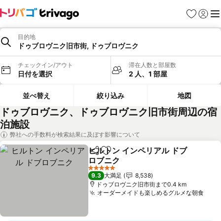
お気に入り
ログイ
メ
目的地
ドゥブロヴニク旧市街, ドゥブロヴニク
チェックイン/アウト
滞在人数と部屋数
日付を選択
2 人、1 部屋
並べ替え
絞り込み
地図
ドゥブロヴニク、ドゥブロヴニク旧市街周辺の宿
泊施設
弊社への手数料が検索結果に及ぼす影響について
ヒルトン インペリアル ドブ
シェア
お気に入りに追加
ロブニク
料金を表示
5 ホテルのランク
9.3
大満足
8,538
ドゥブロヴニク旧市街まで0.4 km
オーダーメイドも楽しめるグルメな朝食
料金