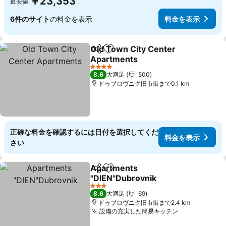
￥23,353
最安値
6件のサイト
の料金を表示
料金を表示
Old Town City Center
シェア
お気に入りに追加
Apartments
料金を表示
4 ホテルのランク
8.6
大満足
500
ドゥブロヴニク旧市街まで0.1 km
正確な料金を確認するには日付を選択してくだ
料金を表示
さい
Apartments
シェア
お気に入りに追加
"DIEN"Dubrovnik
料金を表示
3 ホテルのランク
8.6
大満足
69
ドゥブロヴニク旧市街まで2.4 km
設備の充実した簡易キッチン
料金を表示