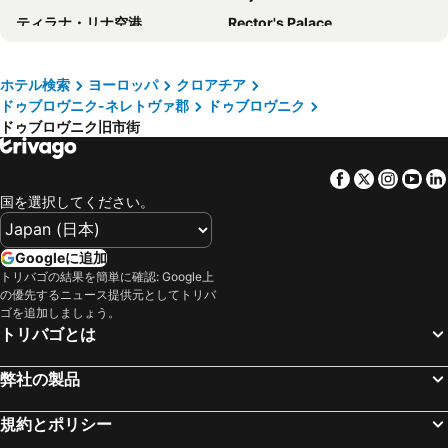
ティラナ・リナ空港
Rector's Palace
ザ プチチ パレス
Villa Antea
Zračna Luka Split
Via Sparano da Bari
エディーズ シー ビュー ルームズ
Boutique Hotel Porto
Palace of Diocletian
Kolašin 1450
ホテル ドゥーブロヴニク
Rixos Premium Dubrovnik
ホテル検索
ヨーロッパ
クロアチア
ドゥブロヴニク-ネレトヴァ郡
ドゥブロヴニク
Stobrec
Grgur Ninski
シェラトン ドゥブロブニク リヴィエラ ホテル
Apartments My Dubrovnik
ドゥブロヴニク旧市街
サライェヴォ国際空港
Dubrovačke ljetne igre
サン ガーデンズ ドゥブロブニク
ホテル ヴィス
Gruž
Lapad
ホテル スプレンディド
Boutique Villa Filaus
Facebook
Twitter
Insta
Yo
Mokošica
ポドゴリツァ空港
オルハン ルームズ ドゥブロブニク
ヴィラ ドリス
国を選択してください。
Park Prirode Biokovo
Ploče iza Grada
Valamar Tirena Hotel
Guest House Nikolina
Waikiki
Luka Kotor
President Hotel, Valamar Collection
Valamar Argosy Hotel
Googleに追加
トリバゴの結果を簡単に確認: Google上
Primitivo
The peninsula of Sveti Stefan
ホテル ウヴァラ
Apartments Mare
の優先するニュース提供元としてトリバ
Stari Most
Black box
ゴを追加しましょう。
ホテル グラヴォヴィック
Hotel Zagreb
トリバゴとは
Port of Split
Riva
Dubrovnik Old town Hotel Akademis Gariste
La Vita e Bella II
Centro storico
Placa
KALA LUXURY ROOMS by DuHomes
Rooms Klarisa Palace
弊社の製品
Dominican Monastery
Katedrala
Rooms Baza
ホテル コンパス
規約とポリシー
Franjevački samostan Male braće
Crkva sv Ignacija
Studio Stradun
Lumin Guest House