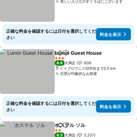
美しい入り江のすぐそばにございます
料金
正確な料金を確認するには日付を選択してくだ
料金を表示
さい
Lumin Guest House
シェア
お気に入りに追加
料金を
3 ホテルのランク
8.6
大満足
629
ドゥブロヴニク旧市街まで0.0 km
石壁が印象的なお部屋
料金を表示
正確な料金を確認するには日付を選択してくだ
料金を表示
さい
ホステル ソル
シェア
お気に入りに追加
料金を表示
2 ホテルのランク
8.5
大満足
3,337