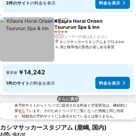
2件のサイト
の料金を表示
料金を表示
Kitaura Horai Onsen
シェア
お気に入りに追加
Tsururun Spa & Inn
料金を表示
4 ホテルのランク
/
ユーザー評価はありません
カシマサッカースタジアムまで13.4 km
湖と牧草地の景色が楽しめる客室
料金を表
￥14,242
最安値
1件のサイト
の料金を表示
料金を表示
さらに表示
各予約サイトからトリバゴに提供される料金と空室状況は、継続的に
変化しています。そのためトリバゴでご覧になった情報と同じ内容
が、移動先の予約サイトにも表示されているとは限りません。
カシマサッカースタジアム (鹿嶋, 国内)
お問い合わせ