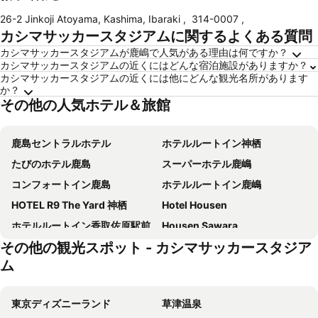
26-2 Jinkoji Atoyama, Kashima, Ibaraki
,
314-0007
,
カシマサッカースタジアムに関するよくある質問
カシマサッカースタジアムが鹿嶋で人気がある理由は何ですか？
カシマサッカースタジアムの近くにはどんな宿泊施設がありますか？
カシマサッカースタジアムの近くには他にどんな観光名所があります
か？
その他の人気ホテル＆旅館
鹿島セントラルホテル
ホテルルートイン神栖
たびのホテル鹿島
スーパーホテル鹿嶋
コンフォートイン鹿島
ホテルルートイン鹿嶋
HOTEL R9 The Yard 神栖
Hotel Housen
ホテルルートイン香取佐原駅前
Housen Sawara
その他の観光スポット - カシマサッカースタジア
ホテルチャハヤ
潮来ステーションホテル
ム
鹿嶋パークホテル
ホテル朋泉
ホテルルートイン香取佐原駅前
佐原商家町ホテルNIPPONIA
東京ディズニーランド
草津温泉
ホテルウィングインターナショナル鹿嶋
佐原北ホテル