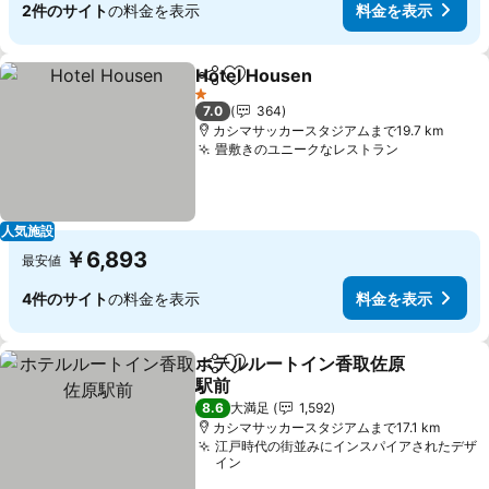
2件のサイト
の料金を表示
料金を表示
Hotel Housen
シェア
お気に入りに追加
料金を表示
1 ホテルのランク
7.0
364
カシマサッカースタジアムまで19.7 km
畳敷きのユニークなレストラン
料金を表示
人気施設
￥6,893
最安値
4件のサイト
の料金を表示
料金を表示
ホテルルートイン香取佐原
シェア
お気に入りに追加
駅前
料金を表示
8.6
大満足
1,592
カシマサッカースタジアムまで17.1 km
江戸時代の街並みにインスパイアされたデザ
イン