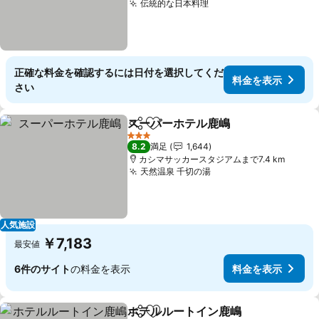
伝統的な日本料理
料金を表示
正確な料金を確認するには日付を選択してくだ
料金を表示
さい
スーパーホテル鹿嶋
シェア
お気に入りに追加
料金を
3 ホテルのランク
8.2
満足
1,644
カシマサッカースタジアムまで7.4 km
天然温泉 千切の湯
料金を表示
人気施設
￥7,183
最安値
6件のサイト
の料金を表示
料金を表示
ホテルルートイン鹿嶋
シェア
お気に入りに追加