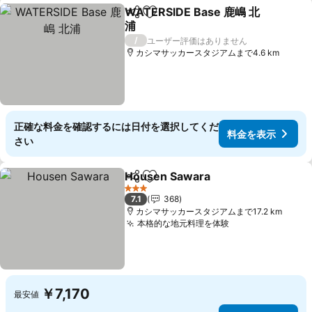
WATERSIDE Base 鹿嶋 北
シェア
お気に入りに追加
浦
料金を表示
/
ユーザー評価はありません
カシマサッカースタジアムまで4.6 km
正確な料金を確認するには日付を選択してくだ
料金を表示
さい
Housen Sawara
シェア
お気に入りに追加
料金を表示
3 ホテルのランク
7.1
368
カシマサッカースタジアムまで17.2 km
本格的な地元料理を体験
料金を表示
￥7,170
最安値