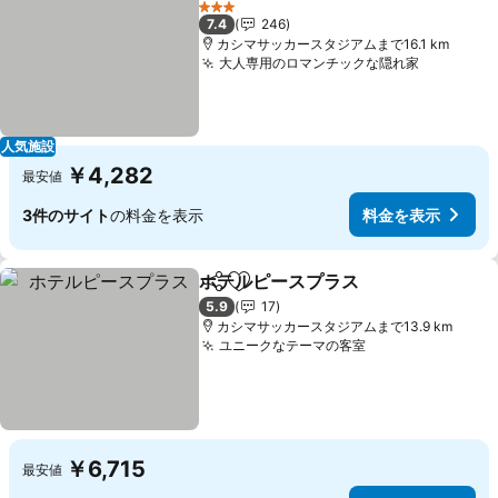
料金を表示
3 ホテルのランク
7.4
246
カシマサッカースタジアムまで16.1 km
大人専用のロマンチックな隠れ家
料金を表
人気施設
￥4,282
最安値
3件のサイト
の料金を表示
料金を表示
ホテルピースプラス
シェア
お気に入りに追加
料金を
5.9
17
カシマサッカースタジアムまで13.9 km
ユニークなテーマの客室
料金を表示
￥6,715
最安値