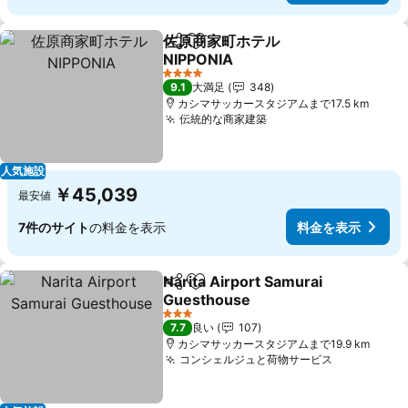
佐原商家町ホテル
シェア
お気に入りに追加
NIPPONIA
料金を表示
4 ホテルのランク
9.1
大満足
348
カシマサッカースタジアムまで17.5 km
伝統的な商家建築
料金を表示
人気施設
￥45,039
最安値
7件のサイト
の料金を表示
料金を表示
Narita Airport Samurai
シェア
お気に入りに追加
Guesthouse
料金を表示
3 ホテルのランク
7.7
良い
107
カシマサッカースタジアムまで19.9 km
コンシェルジュと荷物サービス
料金を表示