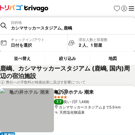
お気に入り
ログイ
メ
目的地
カシマサッカースタジアム, 鹿嶋
チェックイン/アウト
滞在人数と部屋数
日付を選択
2 人、1 部屋
並べ替え
絞り込み
地図
鹿嶋、カシマサッカースタジアム (鹿嶋, 国内)周
辺の宿泊施設
弊社への手数料が検索結果に及ぼす影響について
亀の井ホテル 潮来
シェア
お気に入りに追加
料金を表
4 ホテルのランク
7.7
良い
1,468
カシマサッカースタジアムまで5.9 km
天然塩化物温泉
料金を表示
人気施設