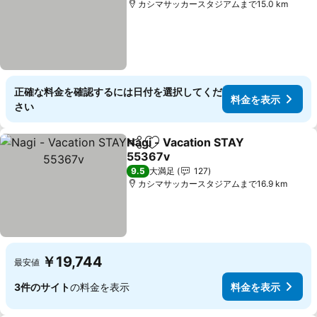
カシマサッカースタジアムまで15.0 km
正確な料金を確認するには日付を選択してくだ
料金を表示
さい
Nagi - Vacation STAY
シェア
お気に入りに追加
55367v
料金を表示
9.5
大満足
127
カシマサッカースタジアムまで16.9 km
￥19,744
最安値
3件のサイト
の料金を表示
料金を表示