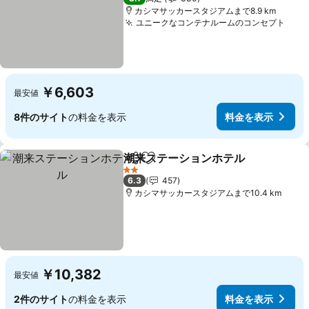
カシマサッカースタジアムまで8.9 km
ユニークなコンテナルームのコンセプト
料金
￥6,603
最安値
8件のサイト
の料金を表示
料金を表示
潮来ステーションホテル
シェア
お気に入りに追加
料
2 ホテルのランク
6.3
457
カシマサッカースタジアムまで10.4 km
￥10,382
最安値
2件のサイト
の料金を表示
料金を表示