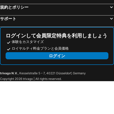
千葉駅
成田国際空港
規約とポリシー
横浜アリーナ
豊洲駅
サポート
横浜中華街
江ノ島駅
水道橋駅
川崎駅
ログインして会員限定特典を利用しましょう
湯河原温泉
那須温泉
体験をカスタマイズ
秋葉原駅
Fujisan
ロイヤルティ料金プランと会員価格
渋谷駅
味の素スタジアム
ログイン
赤羽駅
日光東照宮
カシマサッカースタジアム
成田ゆめ牧場
トウキョウメトロポリタン・イバラキエアポート
Narita International Airport
trivago N.V.
, Kesselstraße 5 – 7, 40221 Düsseldorf, Germany
Copyright 2026 trivago | All rights reserved.
航空科学博物館
成田山 新勝寺
成田駅
石岡市民会館
酒々井プレミアムアウトレット
水戸駅
茨城県労働者福祉基金協会
つくば国際会議場
千葉ポートスクエア
船橋温泉湯楽の里