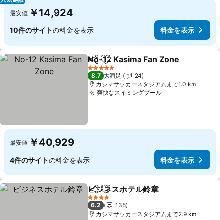
￥14,924
最安値
10件のサイト
の料金を表示
料金を表示
No-12 Kasima Fan Zone
シェア
お気に入りに追加
料
5 ホテルのランク
8.7
大満足
24
カシマサッカースタジアムまで1.0 km
爽快なスイミングプール
料金を表示
￥40,929
最安値
4件のサイト
の料金を表示
料金を表示
ビジネスホテル鈴章
シェア
お気に入りに追加
料金を
4 ホテルのランク
6.2
135
カシマサッカースタジアムまで2.9 km