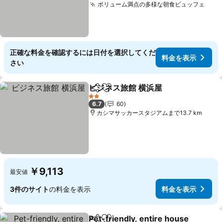
ボリューム満点の多様な朝食ビュッフェ
料金
正確な料金を確認するには日付を選択してくだ
料金を表示
さい
ビジネス旅館 横浜屋
シェア
お気に入りに追加
料金を
2 ホテルのランク
6.7
60
カシマサッカースタジアムまで13.7 km
￥9,113
最安値
3件のサイト
の料金を表示
料金を表示
Pet-friendly, entire house