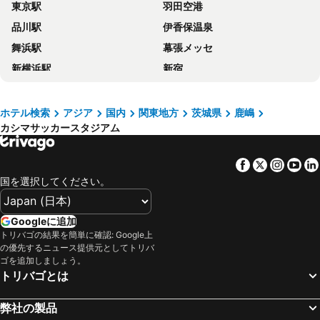
東京駅
羽田空港
ビジネスホテル鈴章
ビジネスホテルアネックス
品川駅
伊香保温泉
鹿島アイビーホテル
旅館 一蘭荘
舞浜駅
幕張メッセ
No-12 Kasima Fan Zone
Kitaura Horai Onsen Tsururun Spa & Inn
新横浜駅
新宿
アトンパレスホテル
Hotel Shin Makomo - Vacation Stay 32738v
池袋駅
新宿駅
Kitaura Kohanso
Hotel Shin Makomo - Vacation STAY 32734v
上野駅
鬼怒川温泉
ホテル検索
アジア
国内
関東地方
茨城県
鹿嶋
Unito Villa Kashima
Oyo 44592 Sawara North Hotel
カシマサッカースタジアム
横浜駅
東京ディズニーシー
House In The Forest
大宮駅
熱海温泉
Facebook
Twitter
Insta
Yo
渋谷区
富士急ハイランド
国を選択してください。
みなとみらい駅
浅草駅
東京ビッグサイト
箱根湯本温泉
Googleに追加
海浜幕張駅
蒲田駅
トリバゴの結果を簡単に確認: Google上
の優先するニュース提供元としてトリバ
東京ドームシティ
お台場
ゴを追加しましょう。
トリバゴとは
新橋駅
幕張駅
八王子駅
浜松町駅
弊社の製品
河口湖
日本武道館