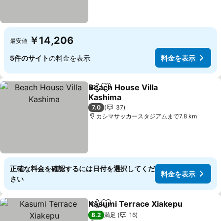
￥14,206
最安値
5件のサイト
の料金を表示
料金を表示
Beach House Villa
シェア
お気に入りに追加
Kashima
料金を表示
7.0
37
カシマサッカースタジアムまで7.8 km
正確な料金を確認するには日付を選択してくだ
料金を表示
さい
Kasumi Terrace Xiakepu
シェア
お気に入りに追加
8.2
満足
16