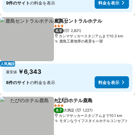
9件のサイト
の料金を表示
料金を表示
鹿島セントラルホテル
シェア
お気に入りに追加
料金
3 ホテルのランク
6.9
2,821
カシマサッカースタジアムまで10.3 km
鹿島工業地帯の夜景を一望
料金を表示
人気施設
￥6,343
最安値
8件のサイト
の料金を表示
料金を表示
たびのホテル鹿島
シェア
お気に入りに追加
料金を表
3 ホテルのランク
8.7
大満足
1,227
カシマサッカースタジアムまで10.1 km
モダンなライフスタイルホテルコンセプト
料