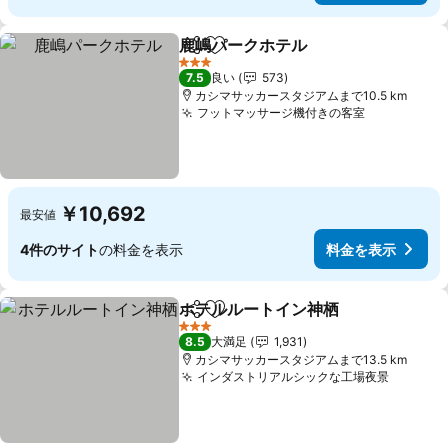
鹿嶋パークホテル
シェア
お気に入りに追加
料金を表
3 ホテルのランク
7.5
良い
573
カシマサッカースタジアムまで10.5 km
フットマッサージ機付きの客室
料金を表示
￥10,692
最安値
4件のサイト
の料金を表示
料金を表示
ホテルルートイン神栖
シェア
お気に入りに追加
料金
3 ホテルのランク
8.5
大満足
1,931
カシマサッカースタジアムまで13.5 km
インダストリアルシックな工場夜景
料金を