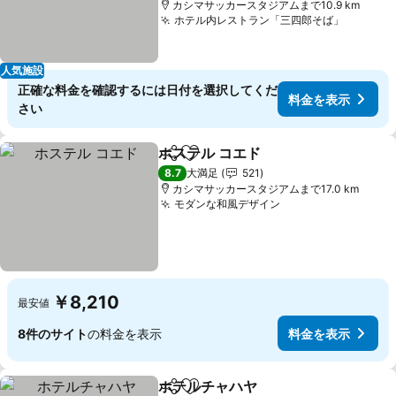
カシマサッカースタジアムまで10.9 km
ホテル内レストラン「三四郎そば」
料金を
人気施設
正確な料金を確認するには日付を選択してくだ
料金を表示
さい
ホステル コエド
シェア
お気に入りに追加
料金を表示
8.7
大満足
521
カシマサッカースタジアムまで17.0 km
モダンな和風デザイン
料金を表示
￥8,210
最安値
8件のサイト
の料金を表示
料金を表示
ホテルチャハヤ
シェア
お気に入りに追加