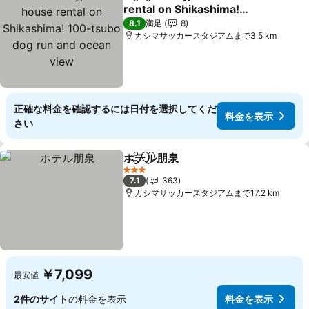
シェア
お気に入りに追加
rental on Shikashima!
100-tsubo dog run and
料金を表示
8.1
満足
8
ocean view
カシマサッカースタジアムまで3.5 km
正確な料金を確認するには日付を選択してくだ
料金を表示
さい
ホテル朋泉
シェア
お気に入りに追加
料金を表示
3 ホテルのランク
7.1
363
カシマサッカースタジアムまで17.2 km
￥7,099
最安値
2件のサイト
の料金を表示
料金を表示