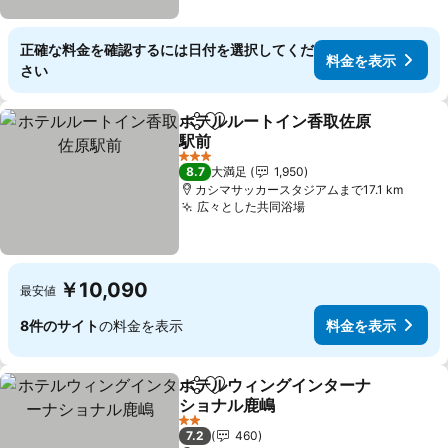
正確な料金を確認するには日付を選択してくだ
料金を表示
さい
ホテルルートイン香取佐原
シェア
お気に入りに追加
駅前
料金を表示
3 ホテルのランク
8.7
大満足
1,950
カシマサッカースタジアムまで17.1 km
広々とした共同浴場
料金を表示
￥10,090
最安値
8件のサイト
の料金を表示
料金を表示
ホテルウィングインターナ
シェア
お気に入りに追加
ショナル鹿嶋
料金を表示
2 ホテルのランク
7.2
460