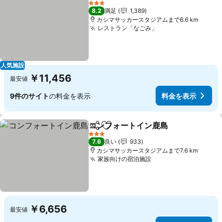
料金
3 ホテルのランク
8.2
満足
1,389
カシマサッカースタジアムまで6.6 km
レストラン「なごみ」
料金を表示
人気施設
￥11,456
最安値
9件のサイト
の料金を表示
料金を表示
コンフォートイン鹿島
シェア
お気に入りに追加
料金
3 ホテルのランク
7.6
良い
933
カシマサッカースタジアムまで7.6 km
家族向けの宿泊施設
料金を表示
￥6,656
最安値