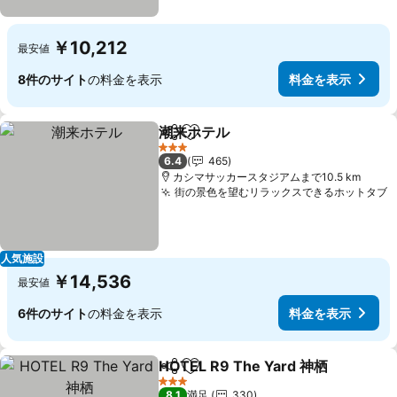
￥10,212
最安値
8件のサイト
の料金を表示
料金を表示
潮来ホテル
シェア
お気に入りに追加
料金を表示
3 ホテルのランク
6.4
465
カシマサッカースタジアムまで10.5 km
街の景色を望むリラックスできるホットタブ
人気施設
￥14,536
最安値
6件のサイト
の料金を表示
料金を表示
HOTEL R9 The Yard 神栖
シェア
お気に入りに追加
3 ホテルのランク
8.1
満足
330