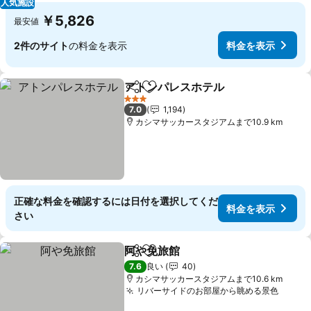
人気施設
￥5,826
最安値
2件のサイト
の料金を表示
料金を表示
アトンパレスホテル
シェア
お気に入りに追加
料金を
3 ホテルのランク
7.0
1,194
カシマサッカースタジアムまで10.9 km
正確な料金を確認するには日付を選択してくだ
料金を表示
さい
阿や免旅館
シェア
お気に入りに追加
料金を表示
7.6
良い
40
カシマサッカースタジアムまで10.6 km
リバーサイドのお部屋から眺める景色
料金