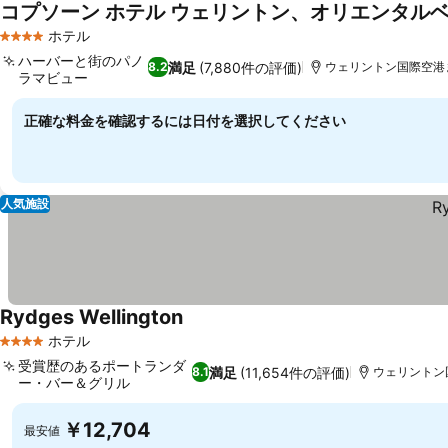
コプソーン ホテル ウェリントン、オリエンタル
ホテル
4 ホテルのランク
ハーバーと街のパノ
満足
(7,880件の評価)
8.2
ウェリントン国際空港まで
ラマビュー
料金を表示
正確な料金を確認するには日付を選択してください
人気施設
Rydges Wellington
料金を表示
ホテル
4 ホテルのランク
受賞歴のあるポートランダ
満足
(11,654件の評価)
8.1
ウェリントン国
ー・バー＆グリル
料金を表示
￥12,704
最安値