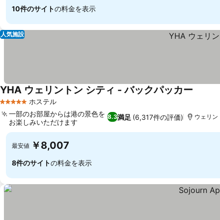
10件のサイト
の料金を表示
人気施設
YHA ウェリントン シティ - バックパッカー
料金を
ホステル
5 ホテルのランク
一部のお部屋からは港の景色を
満足
(6,317件の評価)
8.3
ウェリント
お楽しみいただけます
料金を表示
￥8,007
最安値
8件のサイト
の料金を表示