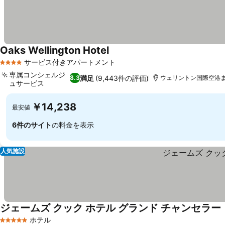
Oaks Wellington Hotel
料金を表示
サービス付きアパートメント
4 ホテルのランク
専属コンシェルジ
満足
(9,443件の評価)
8.3
ウェリントン国際空港まで
ュサービス
料金を表示
￥14,238
最安値
6件のサイト
の料金を表示
人気施設
ジェームズ クック ホテル グランド チャンセラー
ホテル
5 ホテルのランク