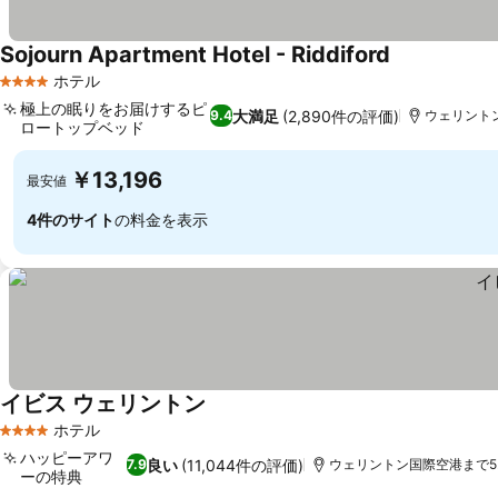
Sojourn Apartment Hotel - Riddiford
料金を表示
ホテル
4 ホテルのランク
極上の眠りをお届けするピ
大満足
(2,890件の評価)
9.4
ウェリントン
ロートップベッド
料金を表示
￥13,196
最安値
4件のサイト
の料金を表示
イビス ウェリントン
料金を表示
ホテル
4 ホテルのランク
ハッピーアワ
良い
(11,044件の評価)
7.9
ウェリントン国際空港まで5.8
ーの特典
料金を表示