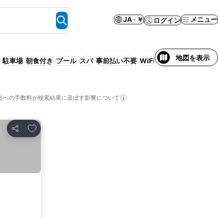
JA · ￥
メニュー
ログイン
地図を表示
駐車場
朝食付き
プール
スパ
事前払い不要
WiFi
サービス付きアパ
社への手数料が検索結果に及ぼす影響について
お気に入りに追加
シェア