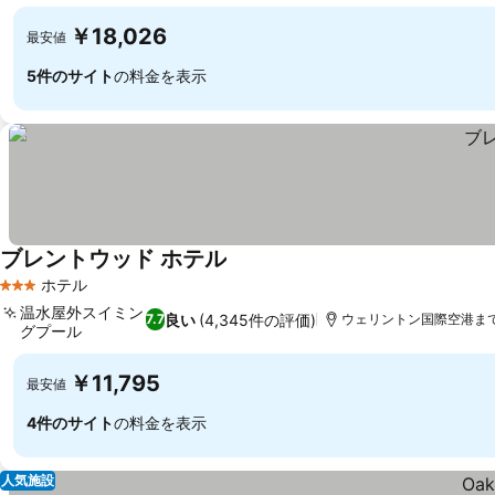
料金を表示
￥18,026
最安値
5件のサイト
の料金を表示
ブレントウッド ホテル
料金を表示
ホテル
3 ホテルのランク
温水屋外スイミン
良い
(4,345件の評価)
7.7
ウェリントン国際空港まで1.
グプール
料金を表示
￥11,795
最安値
4件のサイト
の料金を表示
人気施設