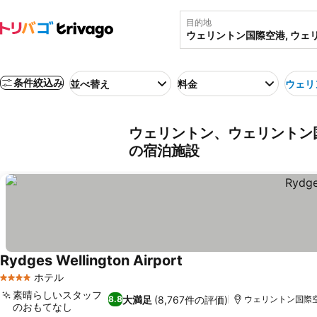
目的地
条件絞込み
並べ替え
料金
ウェリ
ウェリントン、ウェリントン国
の宿泊施設
Rydges Wellington Airport
料金を表示
ホテル
4 ホテルのランク
素晴らしいスタッフ
大満足
(8,767件の評価)
8.8
ウェリントン国際空港
のおもてなし