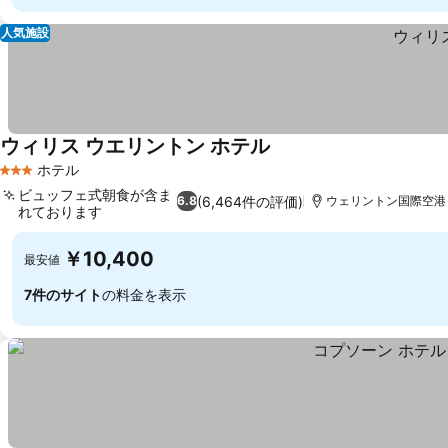
人気施設
ウィリス ウエリントン ホテル
料金を表示
ホテル
3 ホテルのランク
ビュッフェ式朝食が含ま
(6,464件の評価)
6.8
ウェリントン国際空港まで
れております
料金を表示
￥10,400
最安値
7件のサイト
の料金を表示