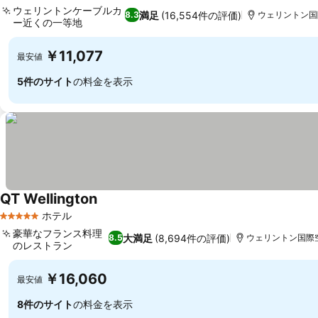
ウェリントンケーブルカ
満足
(16,554件の評価)
8.3
ウェリントン国際
ー近くの一等地
料金を表示
￥11,077
最安値
5件のサイト
の料金を表示
QT Wellington
料金を表示
ホテル
5 ホテルのランク
豪華なフランス料理
大満足
(8,694件の評価)
8.5
ウェリントン国際空港
のレストラン
料金を表示
￥16,060
最安値
8件のサイト
の料金を表示