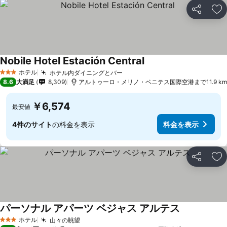
シェア
お
Nobile Hotel Estación Central
料金を表示
ホテル
ホテル内ダイニングとバー
料金を表示
3 ホテルのランク
8.6
大満足
8,309
アルトゥーロ・メリノ・ベニテス国際空港まで11.9 km
￥6,574
最安値
4件のサイト
の料金を表示
料金を表示
シェア
お
パーソナル アパーツ ベジャス アルテス
料金を表示
ホテル
山々の眺望
料金を表示
3 ホテルのランク