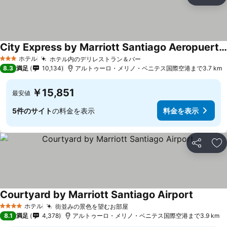
シェア
お
City Express by Marriott Santiago Aeropuerto Chile
料金を表示
ホテル
ホテル内のデリレストラン＆バー
料金を表示
3 ホテルのランク
8.3
満足
10,134
アルトゥーロ・メリノ・ベニテス国際空港まで3.7 km
￥15,851
最安値
5件のサイト
の料金を表示
料金を表示
シェア
お
Courtyard by Marriott Santiago Airport
料金を表
ホテル
街並みの景色を望むお部屋
料金を表示
4 ホテルのランク
8.1
満足
4,378
アルトゥーロ・メリノ・ベニテス国際空港まで3.9 km