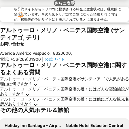
さらに表示
各予約サイトからトリバゴに提供される料金と空室状況は、継続的に
変化しています。そのためトリバゴでご覧になった情報と同じ内容
が、移動先の予約サイトにも表示されているとは限りません。
アルトゥーロ・メリノ・ベニテス国際空港 (サン
ティアゴ, チリ)
お問い合わせ
Avenida Américo Vespucio
,
8320000
,
電話
:
+56(269)01900
|
公式サイト
アルトゥーロ・メリノ・ベニテス国際空港に関す
るよくある質問
アルトゥーロ・メリノ・ベニテス国際空港がサンティアゴで人気がある
理由は何ですか？
アルトゥーロ・メリノ・ベニテス国際空港の近くにはどんな宿泊施設が
ありますか？
アルトゥーロ・メリノ・ベニテス国際空港の近くには他にどんな観光名
所がありますか？
その他の人気ホテル＆旅館
Holiday Inn Santiago - Airport Terminal By Ihg
Nobile Hotel Estación Central