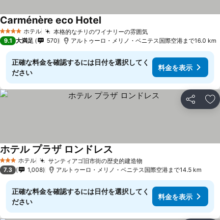
Carménère eco Hotel
料金を表示
ホテル
本格的なチリのワイナリーの雰囲気
料金を表示
4 ホテルのランク
9.1
大満足
570
アルトゥーロ・メリノ・ベニテス国際空港まで16.0 km
正確な料金を確認するには日付を選択してく
料金を表示
ださい
シェア
お
ホテル プラザ ロンドレス
料金を表示
ホテル
サンティアゴ旧市街の歴史的建造物
料金を表示
3 ホテルのランク
7.3
1,008
アルトゥーロ・メリノ・ベニテス国際空港まで14.5 km
正確な料金を確認するには日付を選択してく
料金を表示
ださい