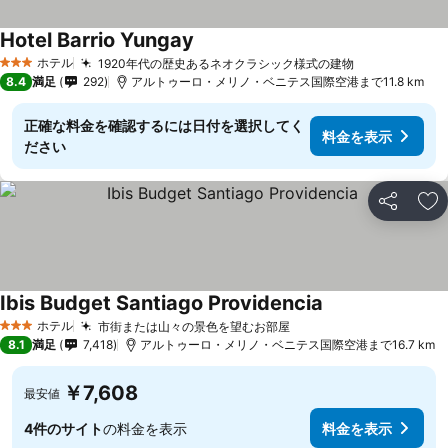
Hotel Barrio Yungay
料金を表示
ホテル
1920年代の歴史あるネオクラシック様式の建物
料金を表示
3 ホテルのランク
8.4
満足
292
アルトゥーロ・メリノ・ベニテス国際空港まで11.8 km
正確な料金を確認するには日付を選択してく
料金を表示
ださい
シェア
お
Ibis Budget Santiago Providencia
料金を表示
ホテル
市街または山々の景色を望むお部屋
料金を表示
3 ホテルのランク
8.1
満足
7,418
アルトゥーロ・メリノ・ベニテス国際空港まで16.7 km
￥7,608
最安値
4件のサイト
の料金を表示
料金を表示