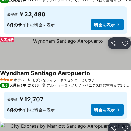
8.6
大満足
17,624
アルトゥーロ・メリノ・ベニテス国際空港まで0.1 km
￥22,480
最安値
8件のサイト
の料金を表示
料金を表示
人気施設
シェア
お
Wyndham Santiago Aeropuerto
料金を表示
ホテル
モダンなフィットネスセンターとサウナ
料金を表示
4 ホテルのランク
8.8
大満足
21,638
アルトゥーロ・メリノ・ベニテス国際空港まで3.8 k
￥12,707
最安値
8件のサイト
の料金を表示
料金を表示