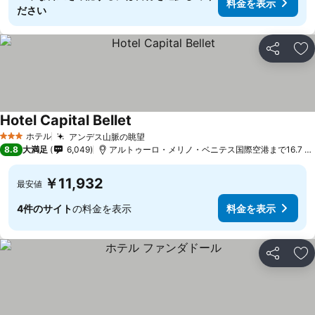
料金を表示
ださい
シェア
お
Hotel Capital Bellet
料金を表示
ホテル
アンデス山脈の眺望
料金を表示
3 ホテルのランク
8.8
大満足
6,049
アルトゥーロ・メリノ・ベニテス国際空港まで16.7 k
￥11,932
最安値
4件のサイト
の料金を表示
料金を表示
シェア
お