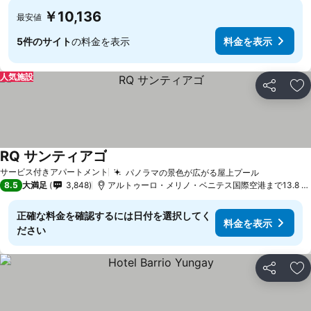
￥10,136
最安値
5件のサイト
の料金を表示
料金を表示
人気施設
シェア
お
RQ サンティアゴ
料金を表示
サービス付きアパートメント
パノラマの景色が広がる屋上プール
料金を表
8.5
大満足
3,848
アルトゥーロ・メリノ・ベニテス国際空港まで13.8 k
正確な料金を確認するには日付を選択してく
料金を表示
ださい
シェア
お