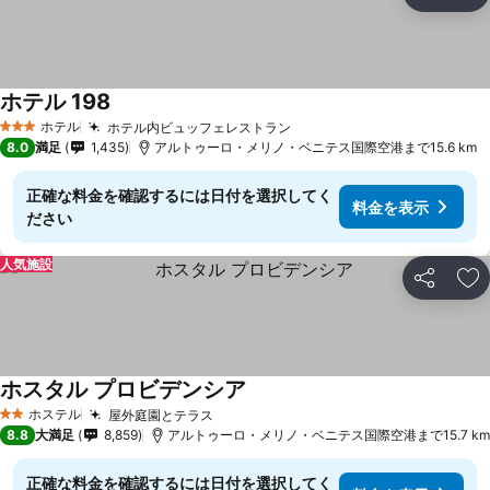
シェア
お
ホテル 198
料金を表示
ホテル
ホテル内ビュッフェレストラン
料金を表示
3 ホテルのランク
8.0
満足
1,435
アルトゥーロ・メリノ・ベニテス国際空港まで15.6 km
正確な料金を確認するには日付を選択してく
料金を表示
ださい
人気施設
シェア
お
ホスタル プロビデンシア
料金を表示
ホステル
屋外庭園とテラス
料金を表示
2 ホテルのランク
8.8
大満足
8,859
アルトゥーロ・メリノ・ベニテス国際空港まで15.7 km
正確な料金を確認するには日付を選択してく