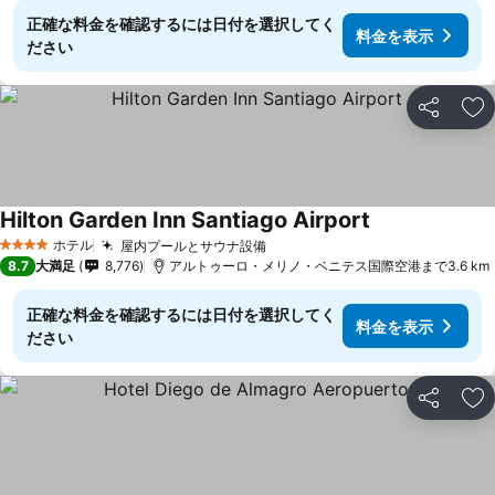
正確な料金を確認するには日付を選択してく
料金を表示
ださい
シェア
お
Hilton Garden Inn Santiago Airport
料金を表示
ホテル
屋内プールとサウナ設備
料金を表示
4 ホテルのランク
8.7
大満足
8,776
アルトゥーロ・メリノ・ベニテス国際空港まで3.6 km
正確な料金を確認するには日付を選択してく
料金を表示
ださい
シェア
お