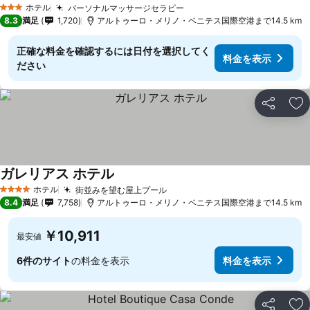
ホテル
パーソナルマッサージセラピー
料金を表示
3 ホテルのランク
8.3
満足
1,720
アルトゥーロ・メリノ・ベニテス国際空港まで14.5 km
正確な料金を確認するには日付を選択してく
料金を表示
ださい
シェア
お
ガレリアス ホテル
料金を表示
ホテル
街並みを望む屋上プール
料金を表示
4 ホテルのランク
8.4
満足
7,758
アルトゥーロ・メリノ・ベニテス国際空港まで14.5 km
￥10,911
最安値
6件のサイト
の料金を表示
料金を表示