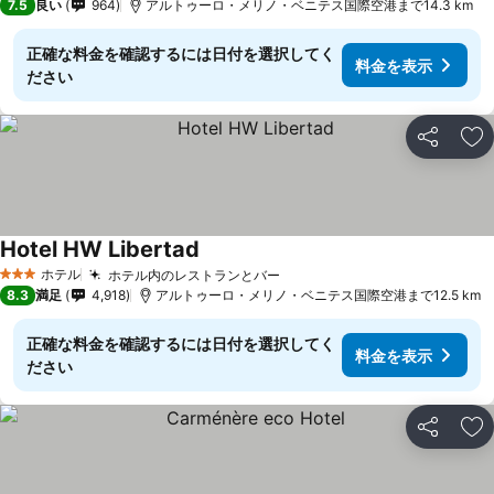
7.5
良い
964
アルトゥーロ・メリノ・ベニテス国際空港まで14.3 km
正確な料金を確認するには日付を選択してく
料金を表示
ださい
シェア
お
Hotel HW Libertad
料金を表示
ホテル
ホテル内のレストランとバー
料金を表示
3 ホテルのランク
8.3
満足
4,918
アルトゥーロ・メリノ・ベニテス国際空港まで12.5 km
正確な料金を確認するには日付を選択してく
料金を表示
ださい
シェア
お