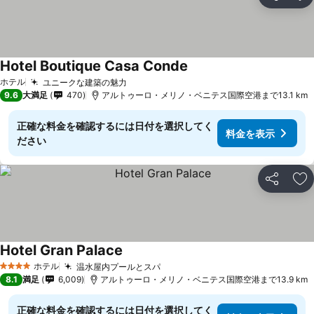
シェア
お
Hotel Boutique Casa Conde
料金を表示
ホテル
ユニークな建築の魅力
料金を表示
9.6
大満足
470
アルトゥーロ・メリノ・ベニテス国際空港まで13.1 km
正確な料金を確認するには日付を選択してく
料金を表示
ださい
シェア
お
Hotel Gran Palace
料金を表示
ホテル
温水屋内プールとスパ
料金を表示
4 ホテルのランク
8.1
満足
6,009
アルトゥーロ・メリノ・ベニテス国際空港まで13.9 km
正確な料金を確認するには日付を選択してく