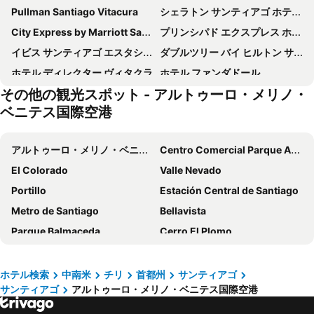
Pullman Santiago Vitacura
シェラトン サンティアゴ ホテル アンド コンベンション センター
City Express by Marriott Santiago Aeropuerto Chile
プリンシパド エクスプレス ホテル
イビス サンティアゴ エスタシオン セントラル
ダブルツリー バイ ヒルトン サンティアゴ - ヴィタキューラ
ホテル ディレクター ヴィタクラ
ホテル ファンダドール
その他の観光スポット - アルトゥーロ・メリノ・
Ibis Budget Santiago Providencia
Hotel Capital Bellet
ベニテス国際空港
Park Plaza Santiago
ホテル カンブレス ラスタリア
Mercure Santiago Centro
ソラース ホテル サンティアゴ
アルトゥーロ・メリノ・ベニテス国際空港
Centro Comercial Parque Arauco
プラザ エル ボスク サン セバスティアン
NH Collection Plaza Santiago
El Colorado
Valle Nevado
Wyndham Santiago Aeropuerto
Courtyard by Marriott Santiago Airport
Portillo
Estación Central de Santiago
Hotel HW Libertad
Hotel Plaza San Francisco
Metro de Santiago
Bellavista
Hotel Sahara Inn
Hotel Santa Lucia
Parque Balmaceda
Cerro El Plomo
Hilton Garden Inn Santiago Airport
Hotel Diego de Almagro Aeropuerto
Parque Forestal de Santiago
Parque Quinta Normal
ホテル リベルタドール
Hotel Foresta
Hipodromo Chile
Templo Votivo de Maipu
ホテル検索
中南米
チリ
首都州
サンティアゴ
ホテル イスマエル
Holitel
サンティアゴ
アルトゥーロ・メリノ・ベニテス国際空港
Plaza Chacabuco
Santa Laura Stadium
NH シウダード デ サンティアゴ
ホテル プラザ ロンドレス
Avenida El Guanaco
Planetario de la Universidad de Santiago