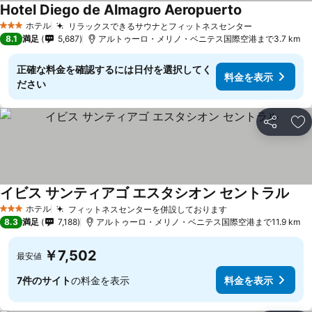
Hotel Diego de Almagro Aeropuerto
料金を表示
ホテル
リラックスできるサウナとフィットネスセンター
料金を表示
3 ホテルのランク
8.1
満足
5,687
アルトゥーロ・メリノ・ベニテス国際空港まで3.7 km
正確な料金を確認するには日付を選択してく
料金を表示
ださい
シェア
お
イビス サンティアゴ エスタシオン セントラル
料金
ホテル
フィットネスセンターを併設しております
料金を表示
3 ホテルのランク
8.3
満足
7,188
アルトゥーロ・メリノ・ベニテス国際空港まで11.9 km
￥7,502
最安値
7件のサイト
の料金を表示
料金を表示