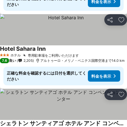
料金を表示
ださい
シェア
お
Hotel Sahara Inn
料金を表示
ホテル
専用駐車場をご利用いただけます
料金を表示
3 ホテルのランク
7.6
良い
2,205
アルトゥーロ・メリノ・ベニテス国際空港まで14.0 km
正確な料金を確認するには日付を選択してく
料金を表示
ださい
シェア
お
シェラトン サンティアゴ ホテル アンド コンベンション センター