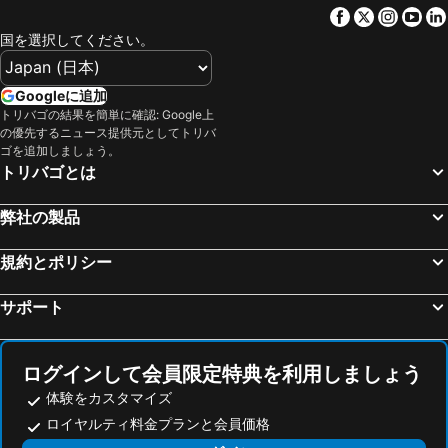
Hyatt Centric Las Condes Santiago
Hotel Voila Londres
Facebook
Twitter
Insta
Yo
Plaza Brasil
Centro Cultural Estación Mapocho
ガレリアス ホテル
ホテル プラザ エル ボスケ エブロ
国を選択してください。
Torre Entel
Mercado Central
ホテル ニッポン
Hotel Almasur Providencia
Monumento a Salvador Allende
Plaza de La Constitución
Intercontinental Hotels Santiago By Ihg
Hotel Sommelier Boutique
Googleに追加
Museo de Arte Precolombino
Catedral Metropolitana
トリバゴの結果を簡単に確認: Google上
Four Points by Sheraton Santiago
Le Méridien Santiago
の優先するニュース提供元としてトリバ
La Moneda Palace
Cerro Alegre
Holiday Inn Express Santiago Las Condes By Ihg
ホテル パナメリカーノ
ゴを追加しましょう。
トリバゴとは
Club Viña del Mar
Parque Bustamante
Hotel HW EXPRESS
abba Presidente Suites Santiago
Parque Reloj de Flores
Museo de Cañones Navales
DoubleTree by Hilton Santiago Kennedy, Chile
Hotel Boutique Reyall
弊社の製品
Casino Viña del Mar
Posada del Corregidor
Hotel Casa Zañartu
ディエゴ デ アルマグロ サンティアゴ セントロ
La Parva
Parque Padre Hurtado
規約とポリシー
Hotel Brasilia
Red Hotel Centric Santiago
Portal la Dehesa
Playa el Sol
Departamentos Amoblados Torre Tagle
デ ブラシス B&B
サポート
Penitentes
Lake Rapel
ル レーブ ブティック ホテル
Hotel Ciudad de Vitoria
Casa Bueras Boutique Hotel
ログインして会員限定特典を利用しましょう
体験をカスタマイズ
ロイヤルティ料金プランと会員価格