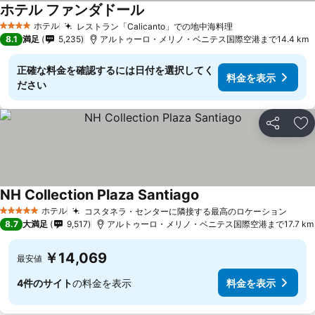
ホテル ファンダドール
料金を表示
ホテル
レストラン「Calicanto」での地中海料理
料金を表示
4 ホテルのランク
8.1
満足
5,235
アルトゥーロ・メリノ・ベニテス国際空港まで14.4 km
正確な料金を確認するには日付を選択してく
料金を表示
ださい
シェア
お
NH Collection Plaza Santiago
料金を表示
ホテル
コスタネラ・センターに隣接する最高のロケーション
料金
5 ホテルのランク
8.7
大満足
9,517
アルトゥーロ・メリノ・ベニテス国際空港まで17.7 km
￥14,069
最安値
4件のサイト
の料金を表示
料金を表示