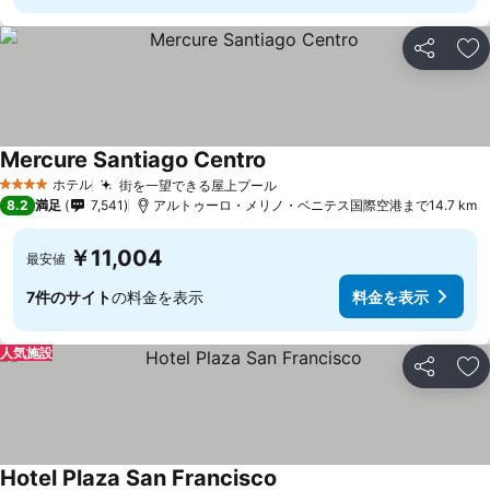
シェア
お
Mercure Santiago Centro
料金を表示
ホテル
街を一望できる屋上プール
料金を表示
4 ホテルのランク
8.2
満足
7,541
アルトゥーロ・メリノ・ベニテス国際空港まで14.7 km
￥11,004
最安値
7件のサイト
の料金を表示
料金を表示
人気施設
シェア
お
Hotel Plaza San Francisco