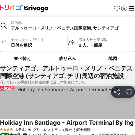
お気に入り
ログイ
メ
目的地
アルトゥーロ・メリノ・ベニテス国際空港, サンティアゴ
チェックイン/アウト
滞在人数と部屋数
日付を選択
2 人、1 部屋
並べ替え
絞り込み
地図
サンティアゴ、アルトゥーロ・メリノ・ベニテス
国際空港 (サンティアゴ, チリ)周辺の宿泊施設
弊社への手数料が検索結果に及ぼす影響について
人気施設
シェア
お
Holiday Inn Santiago - Airport Terminal By Ihg
ホテル
グリルレストランで味わう郷土料理
料金を表示
4 ホテルのランク