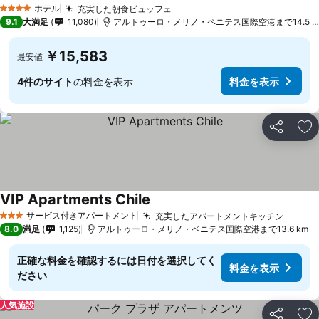
料金を表示
ホテル
充実した朝食ビュッフェ
料金を表示
4 ホテルのランク
9.1
大満足
11,080
アルトゥーロ・メリノ・ベニテス国際空港まで14.5 k
￥15,583
最安値
4件のサイト
の料金を表示
料金を表示
シェア
お
VIP Apartments Chile
料金を表示
サービス付きアパートメント
充実したアパートメントキッチン
料金を
3 ホテルのランク
8.0
満足
1,125
アルトゥーロ・メリノ・ベニテス国際空港まで13.6 km
正確な料金を確認するには日付を選択してく
料金を表示
ださい
人気施設