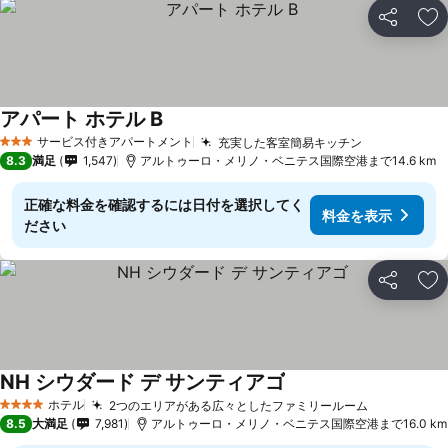
シェア
お
アパート ホテル B
料金を表示
サービス付きアパートメント
充実した客室簡易キッチン
料金を表示
3 ホテルのランク
8.3
満足
1,547
アルトゥーロ・メリノ・ベニテス国際空港まで14.6 km
正確な料金を確認するには日付を選択してく
料金を表示
ださい
シェア
お
NH シウダード デ サンティアゴ
料金を表示
ホテル
2つのエリアがある広々としたファミリールーム
料金を表示
4 ホテルのランク
8.5
大満足
7,981
アルトゥーロ・メリノ・ベニテス国際空港まで16.0 km