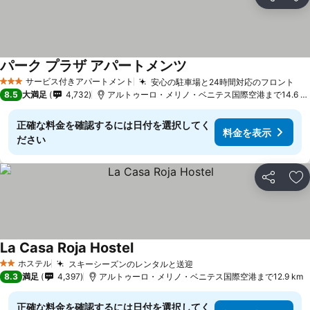
シェア
お
パーク プラザ アパートメンツ
料金を表示
サービス付きアパートメント
安心の駐車場と24時間対応のフロント
料
3 ホテルのランク
8.5
大満足
4,732
アルトゥーロ・メリノ・ベニテス国際空港まで14.6 k
正確な料金を確認するには日付を選択してく
料金を表示
ださい
シェア
お
La Casa Roja Hostel
料金を表示
ホステル
スキーシーズンのレンタルと送迎
料金を表示
2 ホテルのランク
8.3
満足
4,397
アルトゥーロ・メリノ・ベニテス国際空港まで12.9 km
正確な料金を確認するには日付を選択してく