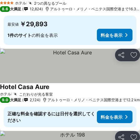
料金を表示
ホテル
2つの異なるプール
料金を表示
4 ホテルのランク
8.6
大満足
12,824
アルトゥーロ・メリノ・ベニテス国際空港まで16.3 k
￥29,893
最安値
1件のサイト
の料金を表示
料金を表示
シェア
お
Hotel Casa Aure
料金を表示
ホテル
こだわりが光る客室
料金を表示
9.0
大満足
2,124
アルトゥーロ・メリノ・ベニテス国際空港まで12.2 km
正確な料金を確認するには日付を選択してく
料金を表示
ださい