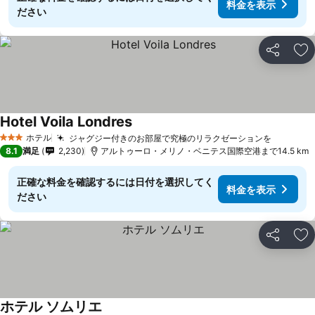
料金を表示
ださい
シェア
お
Hotel Voila Londres
料金を表示
ホテル
ジャグジー付きのお部屋で究極のリラクゼーションを
料金を
3 ホテルのランク
8.1
満足
2,230
アルトゥーロ・メリノ・ベニテス国際空港まで14.5 km
正確な料金を確認するには日付を選択してく
料金を表示
ださい
シェア
お
ホテル ソムリエ
料金を表示