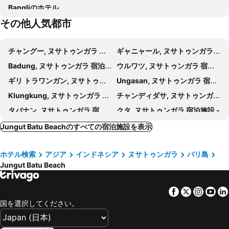
Bangliのホテル
Taman Gili
Bias Tugel Beach
セドク ジネン ヴィラ
Saka Boutique Hotel
その他人気都市
Pantai Blue Lagoon
Ketewel
Super OYO Capital O 612 Dante Guesthouse
The Sebali Penida Beach Resort
Sukawati Art Market
Tirta Gangga Water Palace
Abian Huts Dream Beach Lembongan
Chillhouse Lembongan
チャングー, ヌサトゥンガラ 宿泊施設 -
ギャニャール, ヌサトゥンガラ 宿泊施設 -
Rafting am Ayung River by Bali Adventure Tours
Padang-Padang
Kencana Garden
Yogi Beach Bungalow
Badung, ヌサトゥンガラ 宿泊施設 -
ウルワツ, ヌサトゥンガラ 宿泊施設 -
Tanah Lot
Karma Beach Bali
Oasis Boutique Villas
Walet's Paradise
ギリ トラワンガン, ヌサトゥンガラ 宿泊施設 -
Ungasan, ヌサトゥンガラ 宿泊施設 -
Gunung Batur
Mamamia Island Villa
Santhi Laba Bungalow
Klungkung, ヌサトゥンガラ 宿泊施設 -
チャンディダサ, ヌサトゥンガラ 宿泊施設 -
ココ リゾート ペニダ
Blue Harbor Beachfront Villas & Resto
タバナン, ヌサトゥンガラ 宿泊施設 -
クタ, ヌサトゥンガラ 宿泊施設 -
Mega Cottages
United Colors of Lembongan
スンギギ ビーチ, ヌサトゥンガラ 宿泊施設 -
シガラジャ, ヌサトゥンガラ 宿泊施設 -
Jungut Batu Beachのすべての宿泊施設を表示
Kawans Inn
Tigerlillys Boutique Hotel
Karangasem, ヌサトゥンガラ 宿泊施設 -
アイル島, ヌサトゥンガラ 宿泊施設 -
Lembongan Dlicks Villa
レンボンガン ハーモニー ヴィラズ
ホテル検索
アジア
インドネシア
ヌサトゥンガラ
バリ島
Mengwi, ヌサトゥンガラ 宿泊施設 -
Kintamani, ヌサトゥンガラ 宿泊施設 -
Rairas Villas Lembongan
ナヌクス バンガローズ
Jungut Batu Beach
アメッド, ヌサトゥンガラ 宿泊施設 -
Negara, ヌサトゥンガラ 宿泊施設 -
Lembongan Lux Villas
バリ マサリ ヴィラズ & スパ
Tulamben, ヌサトゥンガラ 宿泊施設 -
Jembrana, ヌサトゥンガラ 宿泊施設 -
The Seaman Garden Hut＇s
Lembongan Seaview
Facebook
Twitter
Insta
Yo
Labuan Bajo, ヌサトゥンガラ 宿泊施設 -
West Sumba, ヌサトゥンガラ 宿泊施設 -
国を選択してください。
Waingapu, ヌサトゥンガラ 宿泊施設 -
Waikabubak, ヌサトゥンガラ 宿泊施設 -
West Manggarai, ヌサトゥンガラ 宿泊施設 -
クタ, ヌサトゥンガラ 宿泊施設 -