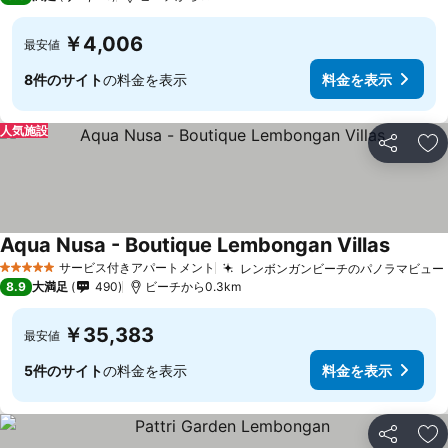
￥4,006
最安値
8件のサイト
の料金を表示
料金を表示
人気施設
シェア
お
Aqua Nusa - Boutique Lembongan Villas
料金を
サービス付きアパートメント
レンボンガンビーチのパノラマビュー
5 ホテルのランク
8.9
大満足
490
ビーチから0.3km
￥35,383
最安値
5件のサイト
の料金を表示
料金を表示
シェア
お