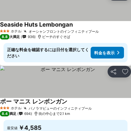
Seaside Huts Lembongan
料金を表示
ホテル
オーシャンフロントのインフィニティプール
料金を表示
3 ホテルのランク
8.8
大満足
936
ビーチのすぐそば
正確な料金を確認するには日付を選択してく
料金を表示
ださい
シェア
お
ポー マニス レンボンガン
料金を表示
ホテル
パノラマビューのインフィニティプール
料金を表示
3 ホテルのランク
8.4
満足
694
街の中心まで2.1 km
￥4,585
最安値