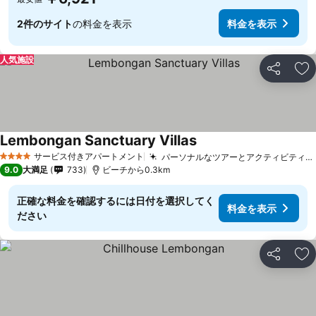
2件のサイト
の料金を表示
料金を表示
人気施設
シェア
お
Lembongan Sanctuary Villas
料金を表示
サービス付きアパートメント
パーソナルなツアーとアクティビティの予約
4 ホテルのランク
9.0
大満足
733
ビーチから0.3km
正確な料金を確認するには日付を選択してく
料金を表示
ださい
シェア
お