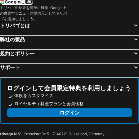
Googleに追加
トリバゴの結果を簡単に確認: Google上
ウブド, ヌサトゥンガラ 宿泊施設 -
ジャカルタ, ジャワ島 宿泊施設 -
の優先するニュース提供元としてトリバ
ヌサドゥア, ヌサトゥンガラ 宿泊施設 -
デンパサール, ヌサトゥンガラ 宿泊施設 -
ゴを追加しましょう。
トリバゴとは
スミニャック, ヌサトゥンガラ 宿泊施設 -
サヌール, ヌサトゥンガラ 宿泊施設 -
ジンバラン, ヌサトゥンガラ 宿泊施設 -
レギャン, ヌサトゥンガラ 宿泊施設 -
弊社の製品
規約とポリシー
サポート
ログインして会員限定特典を利用しましょう
体験をカスタマイズ
ロイヤルティ料金プランと会員価格
ログイン
trivago N.V.
, Kesselstraße 5 – 7, 40221 Düsseldorf, Germany