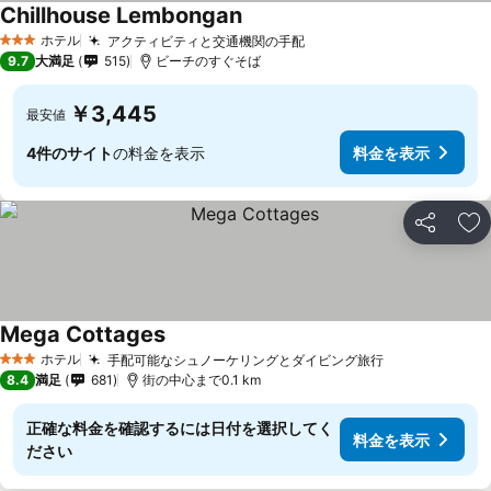
Chillhouse Lembongan
料金を表示
ホテル
アクティビティと交通機関の手配
料金を表示
3 ホテルのランク
9.7
大満足
515
ビーチのすぐそば
￥3,445
最安値
4件のサイト
の料金を表示
料金を表示
シェア
お
Mega Cottages
料金を表示
ホテル
手配可能なシュノーケリングとダイビング旅行
料金を表示
3 ホテルのランク
8.4
満足
681
街の中心まで0.1 km
正確な料金を確認するには日付を選択してく
料金を表示
ださい