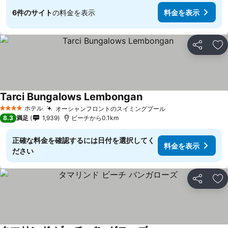
6件のサイト
の料金を表示
料金を表示
シェア
お
Tarci Bungalows Lembongan
料金を表示
ホテル
オーシャンフロントのスイミングプール
料金を表示
4 ホテルのランク
8.3
満足
1,939
ビーチから0.1km
正確な料金を確認するには日付を選択してく
料金を表示
ださい
シェア
お