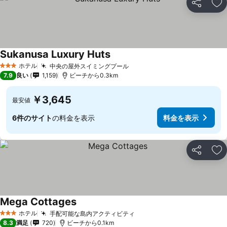
シェア
お
Sukanusa Luxury Huts
料金を表示
ホテル
中央の屋外スイミングプール
料金を表示
3 ホテルのランク
7.9
良い
1,159
ビーチから0.3km
￥3,645
最安値
6件のサイト
の料金を表示
料金を表示
シェア
お
Mega Cottages
料金を表示
ホテル
手配可能な島内アクティビティ
料金を表示
3 ホテルのランク
8.3
満足
720
ビーチから0.1km