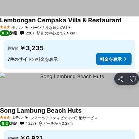
Lembongan Cempaka Villa & Restaurant
料金を
ホテル
パーソナルな遠足の計画
料金を表示
3 ホテルのランク
8.3
満足
220
街の中心まで2.4 km
￥3,235
最安値
7件のサイト
の料金を表示
料金を表示
シェア
お
Song Lambung Beach Huts
料金を表示
ホテル
ツアーやアクティビティの手配サービス
料金を表示
3 ホテルのランク
8.2
満足
1,227
ビーチから0.2km
￥6,921
最安値