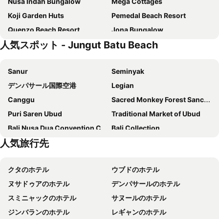
Nusa Indah Bungalow
Mega Cottages
Koji Garden Huts
Pemedal Beach Resort
Quenzo Beach Resort
Jona Bungalow
人気スポット - Jungut Batu Beach
Komaneka At Keramas
バリ ダイヤモンド ヴィラズ
Starloka Saba Bali Hotel
ザ パーム グローブ
Sanur
Seminyak
The Beach Huts
Lembongan Island Beach Villas
デンパサール国際空港
Legian
Sunset Garden Nusa Lembongan
Water Blow Huts
Canggu
Sacred Monkey Forest Sanctuary
Keramas Moonlight Villa
Bloo Lagoon Eco Village
Puri Saren Ubud
Traditional Market of Ubud
バトゥ カラン レンボンガン リゾート & デイ スパ
Jenggala Hill
Bali Nusa Dua Convention Center
Bali Collection
タマリンド ビーチ バンガローズ
D'Camel Hotel Lembongan
人気旅行先
New Kuta Beach
Waterbom Bali
Linda Beach Hotel
レンボンガン サンクチュアリ ヴィラズ
Hard Rock Cafe
Waterbom Park
Naradas Mushroom Beach
Dinatah Lembongan Villas
クタのホテル
ウブドのホテル
Double Six Beach
Sindhu
Tarci Bungalows Lembongan
セレクト ポイント ハッツ
ヌサドゥアのホテル
デンパサールのホテル
Lembongan
Bali Spirit Festival
ポンドック ジェンガラ
Pattri Garden Lembongan
スミニャックのホテル
サヌールのホテル
Berawa
Pantai Balangan
マッシュルーム ビーチ バンガロー
Lembongan Cempaka Villa & Restaurant
ジンバランのホテル
レギャンのホテル
Nusa Lembongan
Bali Safari & Marine Park
レンボンガン クリフ ヴィラ
Radiance Sunset Villas Lembongan