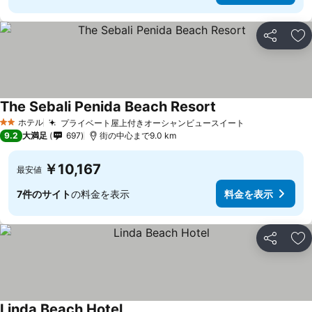
シェア
お
The Sebali Penida Beach Resort
料金を表示
ホテル
プライベート屋上付きオーシャンビュースイート
料金を表示
2 ホテルのランク
9.2
大満足
697
街の中心まで9.0 km
￥10,167
最安値
7件のサイト
の料金を表示
料金を表示
シェア
お
Linda Beach Hotel