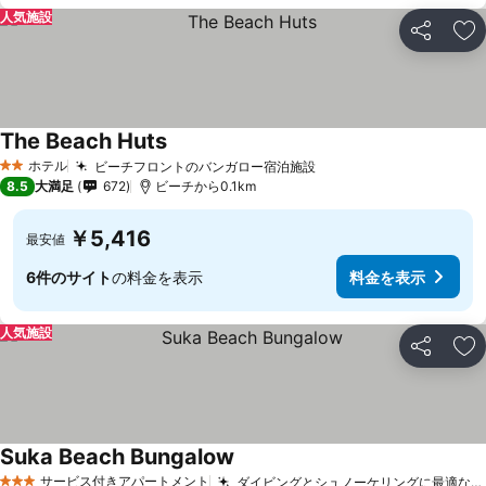
人気施設
シェア
お
The Beach Huts
料金を表示
ホテル
ビーチフロントのバンガロー宿泊施設
料金を表示
2 ホテルのランク
8.5
大満足
672
ビーチから0.1km
￥5,416
最安値
6件のサイト
の料金を表示
料金を表示
人気施設
シェア
お
Suka Beach Bungalow
料金を表示
サービス付きアパートメント
ダイビングとシュノーケリングに最適な拠点