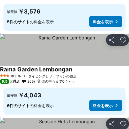
￥3,576
最安値
5件のサイト
の料金を表示
料金を表示
シェア
お
Rama Garden Lembongan
料金を表示
ホテル
ダイビングとサーフィンの拠点
料金を表示
3 ホテルのランク
9.5
大満足
205
街の中心まで0.4 km
￥4,043
最安値
6件のサイト
の料金を表示
料金を表示
シェア
お