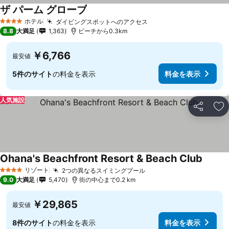
ザ パーム グローブ
料金を表示
ホテル
ダイビングスポットへのアクセス
料金を表示
4 ホテルのランク
8.8
大満足
1,363
ビーチから0.3km
￥6,766
最安値
5件のサイト
の料金を表示
料金を表示
人気施設
シェア
お
Ohana's Beachfront Resort & Beach Club
料金を
リゾート
2つの異なるスイミングプール
料金を表示
4 ホテルのランク
9.0
大満足
5,470
街の中心まで0.2 km
￥29,865
最安値
8件のサイト
の料金を表示
料金を表示