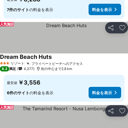
7件のサイト
の料金を表示
料金を表示
人気施設
シェア
お
Dream Beach Huts
料金を表示
リゾート
プライベートビーチへのアクセス
料金を表示
3 ホテルのランク
8.2
満足
4,377
街の中心まで2.8 km
￥3,556
最安値
6件のサイト
の料金を表示
料金を表示
人気施設
シェア
お