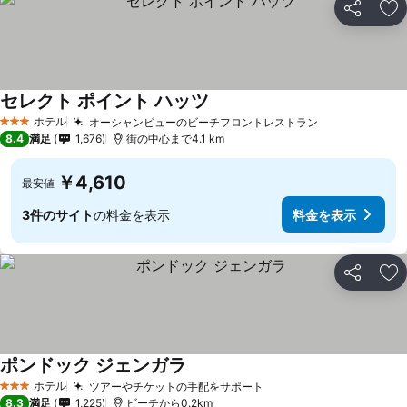
シェア
お
セレクト ポイント ハッツ
料金を表示
ホテル
オーシャンビューのビーチフロントレストラン
料金を表示
3 ホテルのランク
8.4
満足
1,676
街の中心まで4.1 km
￥4,610
最安値
3件のサイト
の料金を表示
料金を表示
シェア
お
ポンドック ジェンガラ
料金を表示
ホテル
ツアーやチケットの手配をサポート
料金を表示
3 ホテルのランク
8.3
満足
1,225
ビーチから0.2km