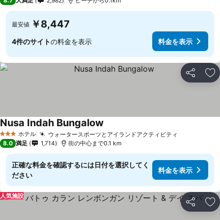
8.7
大満足
2,982
ビーチから0.1km
￥8,447
最安値
4件のサイト
の料金を表示
料金を表示
シェア
お
Nusa Indah Bungalow
料金を表示
ホテル
ウォータースポーツとアイランドアクティビティ
料金を表示
3 ホテルのランク
8.0
満足
1,714
街の中心まで0.1 km
正確な料金を確認するには日付を選択してく
料金を表示
ださい
人気施設
シェア
お