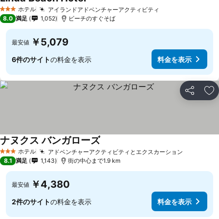
料金を表示
ホテル
アイランドアドベンチャーアクティビティ
料金を表示
3 ホテルのランク
8.0
満足
1,052
ビーチのすぐそば
￥5,079
最安値
6件のサイト
の料金を表示
料金を表示
シェア
お
ナヌクス バンガローズ
料金を表示
ホテル
アドベンチャーアクティビティとエクスカーション
料金を表
3 ホテルのランク
8.1
満足
1,143
街の中心まで1.9 km
￥4,380
最安値
2件のサイト
の料金を表示
料金を表示