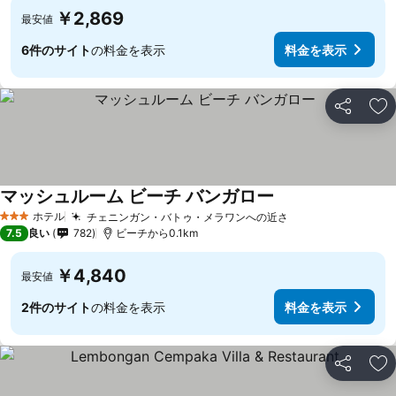
￥2,869
最安値
6件のサイト
の料金を表示
料金を表示
シェア
お
マッシュルーム ビーチ バンガロー
料金を表示
ホテル
チェニンガン・バトゥ・メラワンへの近さ
料金を表示
3 ホテルのランク
7.5
良い
782
ビーチから0.1km
￥4,840
最安値
2件のサイト
の料金を表示
料金を表示
シェア
お