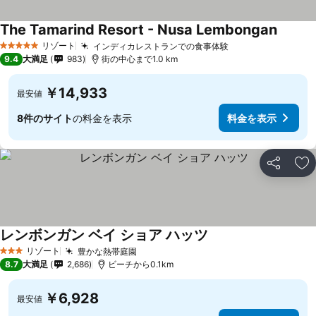
The Tamarind Resort - Nusa Lembongan
料金を
リゾート
インディカレストランでの食事体験
料金を表示
5 ホテルのランク
9.4
大満足
983
街の中心まで1.0 km
￥14,933
最安値
8件のサイト
の料金を表示
料金を表示
シェア
お
レンボンガン ベイ ショア ハッツ
料金を表示
リゾート
豊かな熱帯庭園
料金を表示
3 ホテルのランク
8.7
大満足
2,686
ビーチから0.1km
￥6,928
最安値