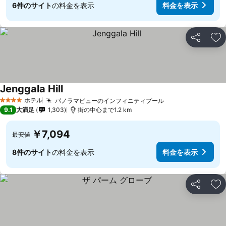
6件のサイト
の料金を表示
料金を表示
シェア
お
Jenggala Hill
料金を表示
ホテル
パノラマビューのインフィニティプール
料金を表示
4 ホテルのランク
9.1
大満足
1,303
街の中心まで1.2 km
￥7,094
最安値
8件のサイト
の料金を表示
料金を表示
シェア
お