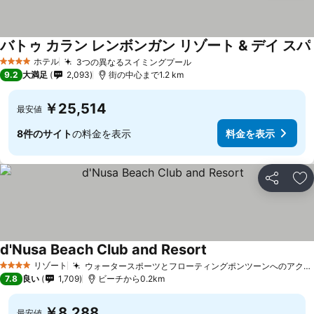
バトゥ カラン レンボンガン リゾート & デイ スパ
ホテル
3つの異なるスイミングプール
料金を表示
4 ホテルのランク
9.2
大満足
2,093
街の中心まで1.2 km
￥25,514
最安値
8件のサイト
の料金を表示
料金を表示
シェア
お
d'Nusa Beach Club and Resort
料金を表示
リゾート
ウォータースポーツとフローティングポンツーンへのアクセス
4 ホテルのランク
7.8
良い
1,709
ビーチから0.2km
￥8,288
最安値