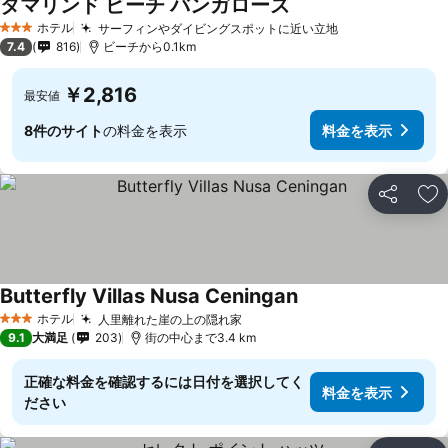
タマリンド ビーチ バンガローズ
料金を表示
ホテル
サーフィンやダイビングスポットに近い立地
料金を表示
3 ホテルのランク
7.4
816
ビーチから0.1km
￥2,816
最安値
8件のサイト
の料金を表示
料金を表示
シェア
お
Butterfly Villas Nusa Ceningan
料金を表示
ホテル
人里離れた崖の上の隠れ家
料金を表示
3 ホテルのランク
9.1
大満足
203
街の中心まで3.4 km
正確な料金を確認するには日付を選択してく
料金を表示
ださい