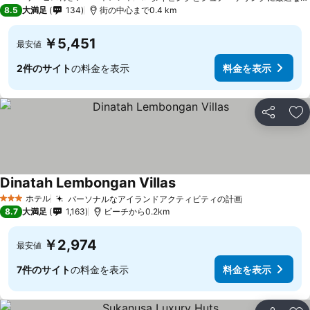
3 ホテルのランク
8.5
大満足
134
街の中心まで0.4 km
￥5,451
最安値
2件のサイト
の料金を表示
料金を表示
シェア
お
Dinatah Lembongan Villas
料金を表示
ホテル
パーソナルなアイランドアクティビティの計画
料金を表示
3 ホテルのランク
8.7
大満足
1,163
ビーチから0.2km
￥2,974
最安値
7件のサイト
の料金を表示
料金を表示