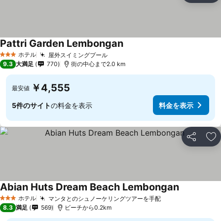
Pattri Garden Lembongan
料金を表示
ホテル
屋外スイミングプール
料金を表示
3 ホテルのランク
9.3
大満足
770
街の中心まで2.0 km
￥4,555
最安値
5件のサイト
の料金を表示
料金を表示
シェア
お
Abian Huts Dream Beach Lembongan
料金を表示
ホテル
マンタとのシュノーケリングツアーを手配
料金を表示
3 ホテルのランク
8.3
満足
569
ビーチから0.2km