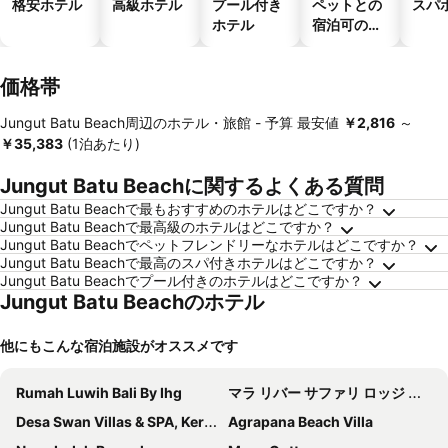
格安ホテル
高級ホテル
プール付き
ペットとの
スパ
ホテル
宿泊可のホ
テル
価格帯
Jungut Batu Beach周辺のホテル・旅館 -
予算
最安値
‎￥2,816
～
‎￥35,383
(1泊あたり)
Jungut Batu Beachに関するよくある質問
Jungut Batu Beachで最もおすすめのホテルはどこですか？
Jungut Batu Beachで最高級のホテルはどこですか？
Jungut Batu Beachでペットフレンドリーなホテルはどこですか？
Jungut Batu Beachで最高のスパ付きホテルはどこですか？
Jungut Batu Beachでプール付きのホテルはどこですか？
Jungut Batu Beachのホテル
他にもこんな宿泊施設がオススメです
Rumah Luwih Bali By Ihg
マラ リバー サファリ ロッジ アット バリ サファリ & マリーン パーク
Desa Swan Villas & SPA, Keramas
Agrapana Beach Villa