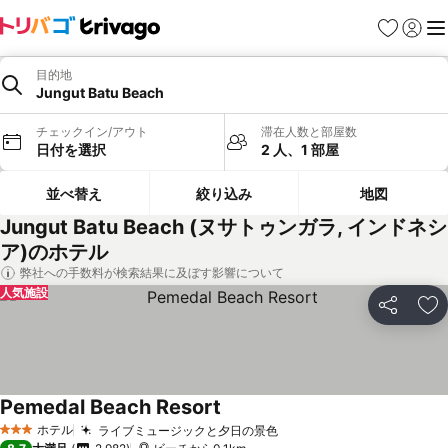
お気に入り
ログイ
メ
目的地
Jungut Batu Beach
チェックイン/アウト
滞在人数と部屋数
日付を選択
2 人、1 部屋
並べ替え
絞り込み
地図
Jungut Batu Beach (ヌサトゥンガラ, インドネシ
ア)のホテル
弊社への手数料が検索結果に及ぼす影響について
人気施設
シェア
お
Pemedal Beach Resort
料金を表示
ホテル
ライブミュージックと夕日の景色
料金を表示
3 ホテルのランク