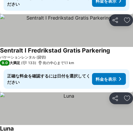
料金を表示
ださい
シェア
お
Sentralt I Fredrikstad Gratis Parkering
バケーションレンタル (貸切)
9.0
大満足
133
街の中心まで1.1 km
正確な料金を確認するには日付を選択してく
料金を表示
ださい
シェア
お
Luna