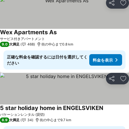
シェア
お
Wex Apartments As
サービス付きアパートメント
9.0
大満足
468
街の中心まで0.8 km
正確な料金を確認するには日付を選択してく
料金を表示
ださい
シェア
お
5 star holiday home in ENGELSVIKEN
バケーションレンタル (貸切)
8.9
大満足
34
街の中心まで9.7 km