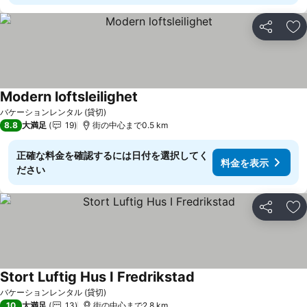
シェア
お
Modern loftsleilighet
バケーションレンタル (貸切)
8.8
大満足
19
街の中心まで0.5 km
正確な料金を確認するには日付を選択してく
料金を表示
ださい
シェア
お
Stort Luftig Hus I Fredrikstad
バケーションレンタル (貸切)
10
大満足
13
街の中心まで2.8 km