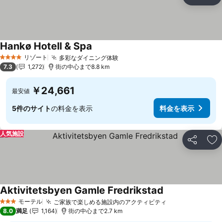
シェア
お
Hankø Hotell & Spa
リゾート
多彩なダイニング体験
4 ホテルのランク
7.3
1,272
街の中心まで8.8 km
￥24,661
最安値
5件のサイト
の料金を表示
料金を表示
人気施設
シェア
お
Aktivitetsbyen Gamle Fredrikstad
モーテル
ご家族で楽しめる施設内のアクティビティ
3 ホテルのランク
8.0
満足
1,164
街の中心まで2.7 km