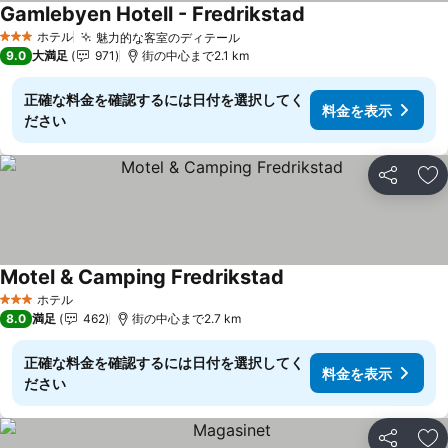
Gamlebyen Hotell - Fredrikstad
ホテル
魅力的な客室のディテール
3 ホテルのランク
9.0
大満足
971
街の中心まで2.1 km
正確な料金を確認するには日付を選択してく
料金を表示
ださい
シェア
お
Motel & Camping Fredrikstad
ホテル
3 ホテルのランク
8.0
満足
462
街の中心まで2.7 km
正確な料金を確認するには日付を選択してく
料金を表示
ださい
シェア