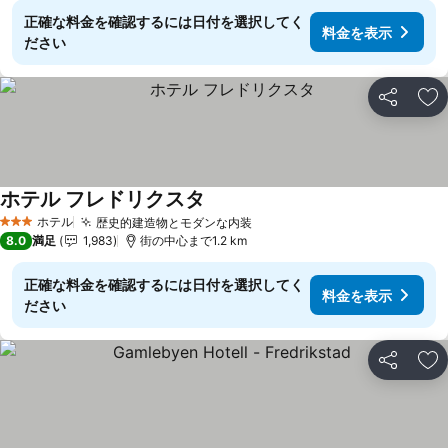
正確な料金を確認するには日付を選択してく
料金を表示
ださい
シェア
お
ホテル フレドリクスタ
ホテル
歴史的建造物とモダンな内装
3 ホテルのランク
8.0
満足
1,983
街の中心まで1.2 km
正確な料金を確認するには日付を選択してく
料金を表示
ださい
シェア
お