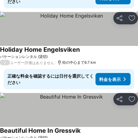
ださい
シェア
お
Holiday Home Engelsviken
バケーションレンタル (貸切)
/
街の中心まで9.7 km
ユーザー評価はありません
正確な料金を確認するには日付を選択してく
料金を表示
ださい
シェア
お
Beautiful Home In Gressvik
バケーションレンタル (貸切)