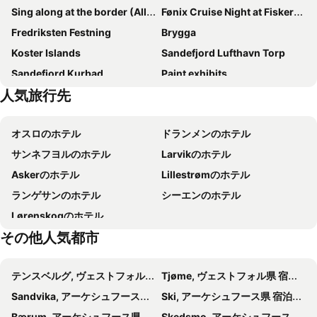
Sing along at the border (Allsang på Grensen)
Fønix Cruise Night at Fiskertorget
Fredriksten Festning
Brygga
Koster Islands
Sandefjord Lufthavn Torp
Sandefjord Kurbad
Paint exhibits
人気旅行先
オスロのホテル
ドランメンのホテル
サンネフヨルのホテル
Larvikのホテル
Askerのホテル
Lillestrømのホテル
ランゲサンのホテル
シーエンのホテル
Lørenskogのホテル
その他人気都市
テンスベルグ, ヴェストフォル県 宿泊施設 -
Tjøme, ヴェストフォル県 宿泊施設 -
Sandvika, アーケシュフース県 宿泊施設 -
Ski, アーケシュフース県 宿泊施設 -
Bærum, アーケシュフース県 宿泊施設 -
Skedsmo, アーケシュフース県 宿泊施設 -