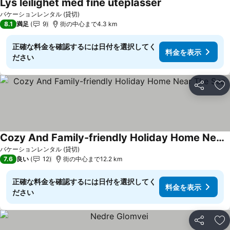
Lys leilighet med fine uteplasser
バケーションレンタル (貸切)
8.1
満足
9
街の中心まで4.3 km
正確な料金を確認するには日付を選択してく
料金を表示
ださい
シェア
お
Cozy And Family-friendly Holiday Home Near The Sea
バケーションレンタル (貸切)
7.6
良い
12
街の中心まで12.2 km
正確な料金を確認するには日付を選択してく
料金を表示
ださい
シェア
お