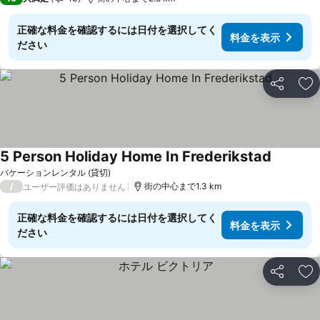
正確な料金を確認するには日付を選択してく
料金を表示
ださい
シェア
お
5 Person Holiday Home In Frederikstad
バケーションレンタル (貸切)
/
街の中心まで1.3 km
ユーザー評価はありません
正確な料金を確認するには日付を選択してく
料金を表示
ださい
シェア
お