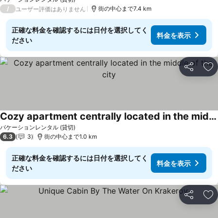
/
街の中心まで7.4 km
ユーザー評価はありません
正確な料金を確認するには日付を選択してく
料金を表示
ださい
シェア
お
Cozy apartment centrally located in the middle of the city
バケーションレンタル (貸切)
6.3
3
街の中心まで1.0 km
正確な料金を確認するには日付を選択してく
料金を表示
ださい
シェア
お