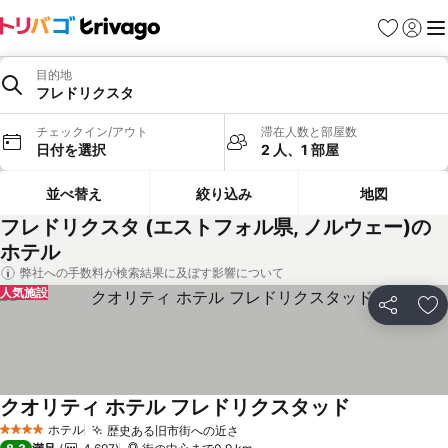
お気に入り
ログイ
メ
目的地
フレドリクスタ
チェックイン/アウト
滞在人数と部屋数
日付を選択
2 人、1 部屋
並べ替え
絞り込み
地図
フレドリクスタ (エストフォル県, ノルウェー)の
ホテル
弊社への手数料が検索結果に及ぼす影響について
人気施設
シェア
お
クオリティ ホテル フレドリクスタッド
ホテル
歴史ある旧市街への近さ
4 ホテルのランク