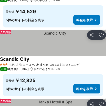
8.3
満足
4,697
街の中心まで0.9 km
￥14,529
最安値
5件のサイト
の料金を表示
料金を表示
人気施設
シェア
お
Scandic City
ホテル
ヨーロッパ料理が楽しめる多彩なダイニング
3 ホテルのランク
8.0
満足
3,367
街の中心まで0.8 km
￥12,825
最安値
6件のサイト
の料金を表示
料金を表示
人気施設