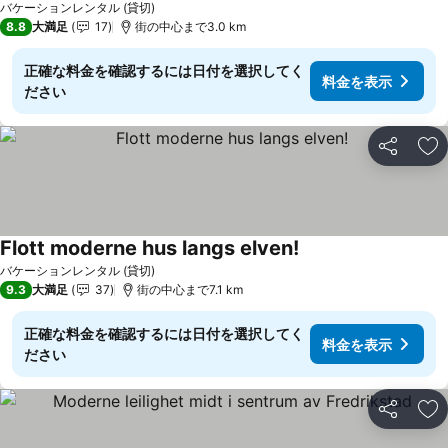
バケーションレンタル (貸切)
8.8
大満足
17
街の中心まで3.0 km
正確な料金を確認するには日付を選択してく
料金を表示
ださい
シェア
お
Flott moderne hus langs elven!
バケーションレンタル (貸切)
9.3
大満足
37
街の中心まで7.1 km
正確な料金を確認するには日付を選択してく
料金を表示
ださい
シェア
お