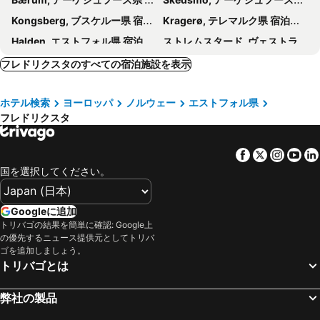
Kongsberg, ブスケルー県 宿泊施設 -
Kragerø, テレマルク県 宿泊施設 -
Halden, エストフォル県 宿泊施設 -
ストレムスタード, ヴェストラ・イェータランド県 宿泊施設 -
ポースグラン, テレマルク県 宿泊施設 -
Modum, ブスケルー県 宿泊施設 -
フレドリクスタのすべての宿泊施設を表示
モス, エストフォル県 宿泊施設 -
Eidsberg, エストフォル県 宿泊施設 -
ホテル検索
ヨーロッパ
ノルウェー
エストフォル県
グレーベスタッド, ヴェストラ・イェータランド県 宿泊施設 -
Røyken, ブスケルー県 宿泊施設 -
フレドリクスタ
Sørum, アーケシュフース県 宿泊施設 -
オスロ, オスロ 宿泊施設 -
Charlottenberg, ヴェルムランド県 宿泊施設 -
ドランメン, ブスケルー県 宿泊施設 -
Facebook
Twitter
Insta
Yo
サンネフヨル, ヴェストフォル県 宿泊施設 -
Larvik, ヴェストフォル県 宿泊施設 -
国を選択してください。
Asker, アーケシュフース県 宿泊施設 -
Lillestrøm, アーケシュフース県 宿泊施設 -
ランゲサン, テレマルク県 宿泊施設 -
Lørenskog, アーケシュフース県 宿泊施設 -
Googleに追加
トリバゴの結果を簡単に確認: Google上
ベルゲン, ホルダラン県 宿泊施設 -
トロムソ, トロムス県 宿泊施設 -
の優先するニュース提供元としてトリバ
フロム, ソグン・オ・フョーラネ県 宿泊施設 -
ガーデモエン, アーケシュフース県 宿泊施設 -
ゴを追加しましょう。
トリバゴとは
Ullensaker, アーケシュフース県 宿泊施設 -
スタバンゲル, ローガラン県 宿泊施設 -
ガイランゲル, ムーレ・オ・ロムスダール県 宿泊施設 -
ロングイェールビーン, スピッツベルゲン 宿泊施設 -
弊社の製品