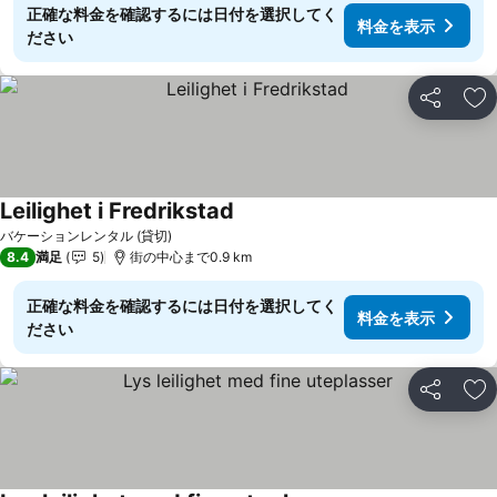
正確な料金を確認するには日付を選択してく
料金を表示
ださい
シェア
お
Leilighet i Fredrikstad
バケーションレンタル (貸切)
8.4
満足
5
街の中心まで0.9 km
正確な料金を確認するには日付を選択してく
料金を表示
ださい
シェア
お