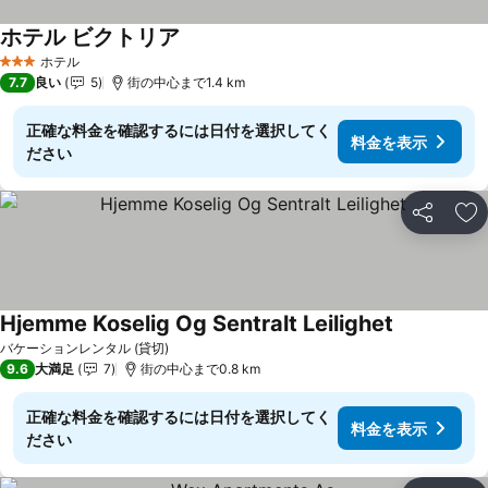
ホテル ビクトリア
ホテル
3 ホテルのランク
7.7
良い
5
街の中心まで1.4 km
正確な料金を確認するには日付を選択してく
料金を表示
ださい
シェア
お
Hjemme Koselig Og Sentralt Leilighet
バケーションレンタル (貸切)
9.6
大満足
7
街の中心まで0.8 km
正確な料金を確認するには日付を選択してく
料金を表示
ださい