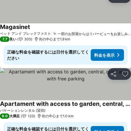
お
Magasinet
ベッド アンド ブレックファスト
一部のお部屋からはリバービューをお楽しみいただけます
7.7
良い
305
街の中心まで1.9 km
正確な料金を確認するには日付を選択してく
料金を表示
ださい
シェア
お
Apartament with access to garden, central, quiet and with free parking
バケーションレンタル (貸切)
9.0
大満足
123
街の中心まで1.0 km
正確な料金を確認するには日付を選択してく