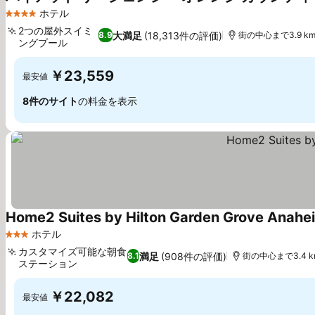
ホテル
4 ホテルのランク
2つの屋外スイミ
大満足
(18,313件の評価)
8.9
街の中心まで3.9 k
ングプール
料金を表示
￥23,559
最安値
8件のサイト
の料金を表示
Home2 Suites by Hilton Garden Grove Anahe
ホテル
3 ホテルのランク
カスタマイズ可能な朝食
満足
(908件の評価)
8.1
街の中心まで3.4 k
ステーション
料金を表示
￥22,082
最安値