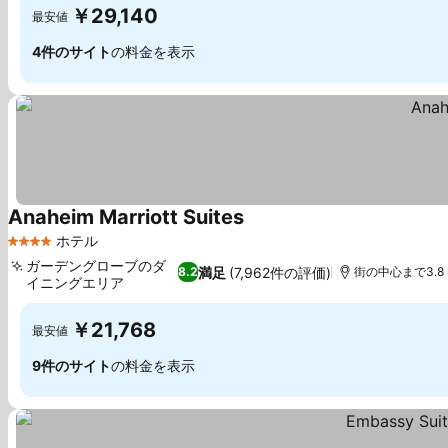
￥29,140
最安値
4件のサイト
の料金を表示
Anaheim Marriott Suites
料金を表示
ホテル
4 ホテルのランク
ガーデングローブのダ
満足
(7,962件の評価)
8.2
街の中心まで3.8 
イニングエリア
料金を表示
￥21,768
最安値
9件のサイト
の料金を表示