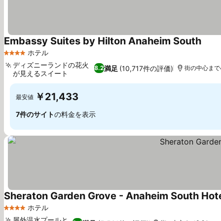
Embassy Suites by Hilton Anaheim South
料金
ホテル
4 ホテルのランク
ディズニーランドの花火
満足
(10,717件の評価)
8.2
街の中心まで4.
が見えるスイート
料金を表示
￥21,433
最安値
7件のサイト
の料金を表示
Sheraton Garden Grove - Anaheim South Hot
ホテル
4 ホテルのランク
屋外温水プールと