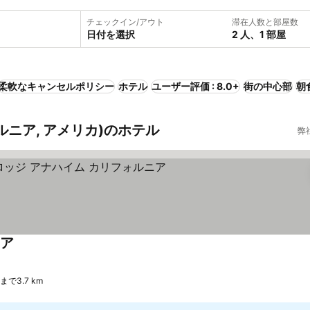
チェックイン/アウト
滞在人数と部屋数
日付を選択
2 人、1 部屋
柔軟なキャンセルポリシー
ホテル
ユーザー評価 : 8.0+
街の中心部
朝
ルニア, アメリカ)のホテル
弊
ニア
料金を表示
で3.7 km