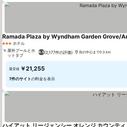
Ramada Plaza by Wyndham Garden Grove/A
ホテル
3 ホテルのランク
屋外プールとホ
(2,177件の評価)
6.5
街の中心まで0.3 km
ットタブ
料金を表示
￥21,255
最安値
7件のサイト
の料金を表示
ハイアット リージェンシー オレンジ カウンティ