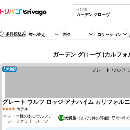
目的地
条件絞込み
並べ替え
料金
ロケーション
ガーデン グローヴ (カルフォ
人気施設
グレート ウルフ ロッジ アナハイム カリフォル
ホテル
4 ホテルのランク
テーマ性のあるウルフデ
大満足
(19,773件の評価)
8.5
街の中心ま
ン・ファミリースーツ
料金を表示