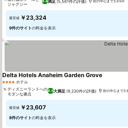
満足
(5,561件の評価)
8.4
街の中心まで3.9 km
ジャグジー
料金を表示
￥23,324
最安値
9件のサイト
の料金を表示
Delta Hotels Anaheim Garden Grove
料金を表示
ホテル
4 ホテルのランク
ディズニーランドへの
大満足
(9,230件の評価)
8.5
街の中心まで3.8
モダンな拠点
料金を表示
￥23,607
最安値
8件のサイト
の料金を表示