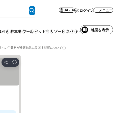
JA · ￥
メニュー
ログイン
地図を表示
食付き
駐車場
プール
ペット可
リゾート
スパ
キッチン
ホットタブ
社への手数料が検索結果に及ぼす影響について
お気に入りに追加
シェア