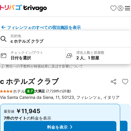
お気に入り
ログイ
メ
フィレンツェのすべての宿泊施設を表示
目的地
c ホテルズ クラブ
チェックイン/アウト
滞在人数と部屋数
日付を選択
2 人、1 部屋
弊社への手数料が検索結果に及ぼす影響について
c ホテルズ クラブ
シェア
お
ホテル
8.7
大満足
(
7,729件の評価
)
4 ホテルのランク
Via Santa Caterina da Siena, 11, 50123, フィレンツェ, イタリア
￥11,945
￥11,945
最安値
最安値
7件のサイト
の料金を表示
7件のサイト
の料金を表示
料金を表示
料金を表示