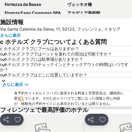
Fortezza da Basso
ヴェッキオ橋
Firenze Expo Congress SPA
アカデミア美術館
施設情報
Galleria degli Uffizi
Stazione di Prato Centrale
Via Santa Caterina da Siena, 11, 50123, フィレンツェ, イタリア
ジョットの鐘楼
San Lorenzo Market
さらに表示
Mercato di San Lorenzo
(ピエンツァ)フィレンツェ歴史地区
c ホテルズ クラブについてよくある質問
ダビデ像 (ミケランジェロ)
Officina Profumo Farmaceutica di Santa Maria Novella
c ホテルズ クラブにプールはありますか？
c ホテルズ クラブではペットを連れての宿泊は可能ですか？
The Westin Excelsior
Il Prato
c ホテルズ クラブには駐車場がありますか？
Basilica of St Lawrence
Brunelleschi
c ホテルズ クラブのチェックインとチェックアウトの時間はいつです
か？
Firenze Festival
サンタ・クローチェ教会
c ホテルズ クラブはどこに位置していますか？
Siena Railway Station
Palazzo Strozzi
さらに表示
Piazza della Repubblica
Via dei Calzaiuoli
各予約サイトからトリバゴに提供される料金と空室状況は、継続的に
Badia Fiorentina
カンポ ディ マルテ
変化しています。そのためトリバゴでご覧になった情報と同じ内容
が、移動先の予約サイトにも表示されているとは限りません。
Soffiano
Peretola
フィレンツェで最高評価のホテル
Antella
Teatro Manzoni
シェア
お気に入りに追加
シェア
お気に入りに
Staggia Senese