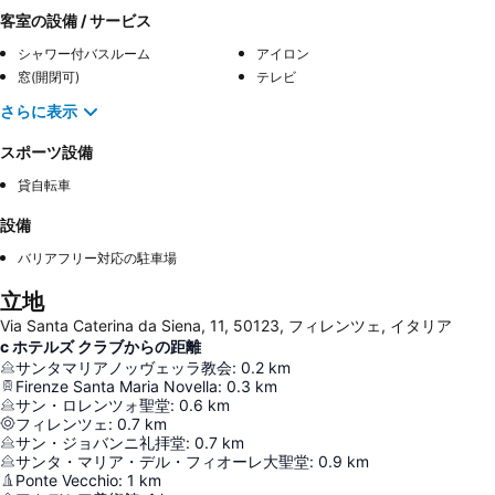
客室の設備 / サービス
シャワー付バスルーム
アイロン
窓(開閉可)
テレビ
さらに表示
スポーツ設備
貸自転車
設備
バリアフリー対応の駐車場
立地
Via Santa Caterina da Siena, 11, 50123, フィレンツェ, イタリア
c ホテルズ クラブからの距離
サンタマリアノッヴェッラ教会
:
0.2
km
Firenze Santa Maria Novella
:
0.3
km
サン・ロレンツォ聖堂
:
0.6
km
フィレンツェ
:
0.7
km
サン・ジョバンニ礼拝堂
:
0.7
km
サンタ・マリア・デル・フィオーレ大聖堂
:
0.9
km
Ponte Vecchio
:
1
km