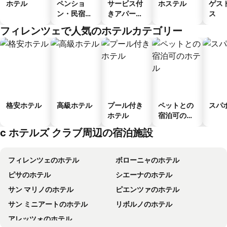
ホテル
ペンショ
サービス付
ホステル
ゲス
ン・民宿・
きアパート
ス
ゲストハウ
メント
フィレンツェで人気のホテルカテゴリー
ス
格安ホテル
高級ホテル
プール付き
ペットとの
スパ
ホテル
宿泊可のホ
テル
c ホテルズ クラブ周辺の宿泊施設
フィレンツェのホテル
ボローニャのホテル
ピサのホテル
シエーナのホテル
サン マリノのホテル
ピエンツァのホテル
サン ミニアートのホテル
リボルノのホテル
アレッツォのホテル