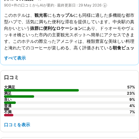
900+件の口コミからAIが要約 · 最終更新日 : 29 May 2026
このホテルは、
観光客
にも
カップル
にも同様に適した多機能な都市
型ハブで、活気に満ちた便利な滞在を提供しています。中央駅の真
向かいという
抜群に便利なロケーション
にあり、ドゥオーモやヴェ
ッキオ橋といった市内の主要観光スポットへ簡単にアクセスできま
す。このホテルの際立ったアメニティは、種類豊富な美味しい料理
と淹れたてのコーヒーが楽しめる、高く評価されている
朝食ビュッ
フェ
です。ゲストは、スタッフの並外れた親切さと丁寧なサービス
すべて表示
を常に称賛しており、温かくパーソナルな雰囲気を作り出していま
す。より静かな滞在を希望するゲストには、庭園に面した部屋をリ
クエストすることをお勧めします。
口コミ
大満足
57
%
満足
23
%
良い
9
%
普通
4
%
不満
7
%
口コミを表示