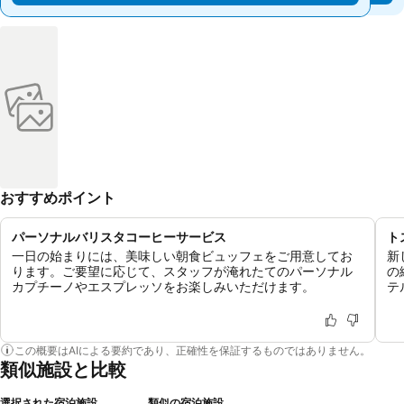
おすすめポイント
パーソナルバリスタコーヒーサービス
ト
一日の始まりには、美味しい朝食ビュッフェをご用意してお
新
ります。ご要望に応じて、スタッフが淹れたてのパーソナル
の
カプチーノやエスプレッソをお楽しみいただけます。
テ
この概要はAIによる要約であり、正確性を保証するものではありません。
類似施設と比較
選択された宿泊施設
類似の宿泊施設