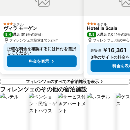
ホテル
ホテル
3 ホテルのランク
3 ホテルのランク
ヴィラ モーゲン
Hotel la Scala
8.4
8.8
満足
(
618件の評価
)
大満足
(
1,041件の評
フィレンツェ大聖堂まで5.2 km
フィレンツェ, 街の中心ま
正確な料金を確認するには日付を選択
￥16,361
最安値
してください
3件のサイト
の料金を
料金を表示
料金を表
フィレンツェのすべての宿泊施設を表示
フィレンツェのその他の宿泊施設