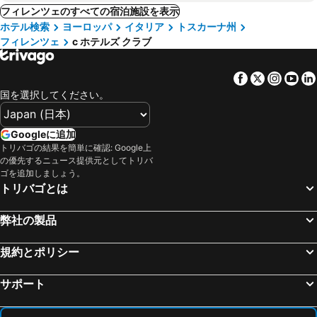
フィレンツェのすべての宿泊施設を表示
ホテル検索
ヨーロッパ
イタリア
トスカーナ州
フィレンツェ
c ホテルズ クラブ
Facebook
Twitter
Insta
Yo
国を選択してください。
Googleに追加
トリバゴの結果を簡単に確認: Google上
の優先するニュース提供元としてトリバ
ゴを追加しましょう。
トリバゴとは
弊社の製品
規約とポリシー
サポート