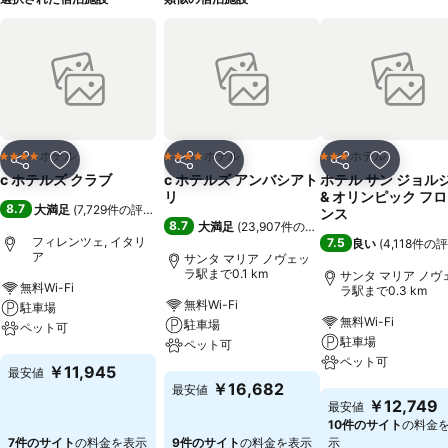
ホテル
ホテル
ホテル
4 ホテルのランク
4 ホテルのランク
3 ホテルのランク
シェア
お気に入りに追加
シェア
お気に入りに追加
シェア
お気に入
c ホテルズ クラブ
c ホテルズ アンバシアト
ホテル サン ジョル
リ
& オリンピック フ
8.7
大満足
(
7,729件の評価
)
ンス
8.7
大満足
(
23,907件の評価
)
フィレンツェ, イタリ
7.5
良い
(
4,118件の
ア
サンタ マリア ノヴェッ
ラ駅まで0.1 km
サンタ マリア ノヴ
無料Wi-Fi
ラ駅まで0.3 km
無料Wi-Fi
駐車場
無料Wi-Fi
駐車場
ペット可
駐車場
ペット可
ペット可
料金を表示
￥11,945
最安値
料金を表示
￥16,682
最安値
料金を表示
￥12,749
最安値
10件のサイト
の料金
7件のサイト
の料金を表示
9件のサイト
の料金を表示
示