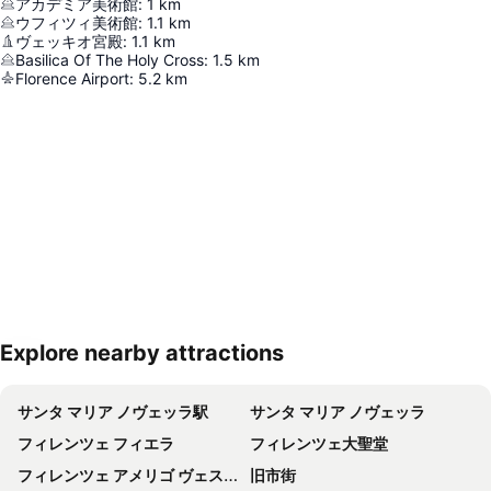
アカデミア美術館
:
1
km
ウフィツィ美術館
:
1.1
km
ヴェッキオ宮殿
:
1.1
km
Basilica Of The Holy Cross
:
1.5
km
Florence Airport
:
5.2
km
Explore nearby attractions
地図を拡大
サンタ マリア ノヴェッラ駅
サンタ マリア ノヴェッラ
フィレンツェ フィエラ
フィレンツェ大聖堂
フィレンツェ アメリゴ ヴェスプッチ空港
旧市街