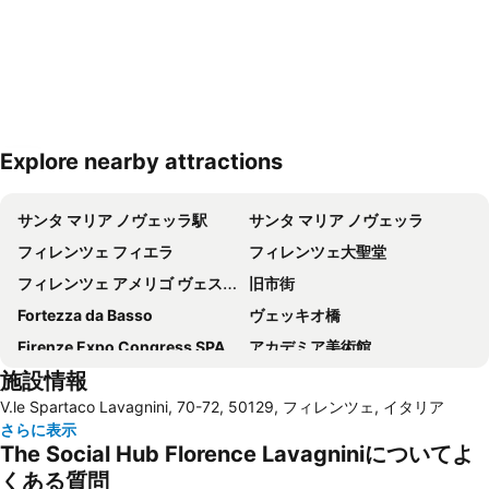
Explore nearby attractions
地図を拡大
サンタ マリア ノヴェッラ駅
サンタ マリア ノヴェッラ
フィレンツェ フィエラ
フィレンツェ大聖堂
フィレンツェ アメリゴ ヴェスプッチ空港
旧市街
Fortezza da Basso
ヴェッキオ橋
Firenze Expo Congress SPA
アカデミア美術館
施設情報
Galleria degli Uffizi
Stazione di Prato Centrale
V.le Spartaco Lavagnini, 70-72, 50129, フィレンツェ, イタリア
ジョットの鐘楼
Mercato di San Lorenzo
さらに表示
San Lorenzo Market
(ピエンツァ)フィレンツェ歴史地区
The Social Hub Florence Lavagniniについてよ
ダビデ像 (ミケランジェロ)
Basilica of St Lawrence
くある質問