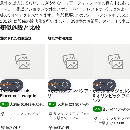
条件を提供しており、にぎやかなエリア、フィレンツェの真ん中にあり
ます。一番近いショップや外出スポット(バー、レストラン)にはおよそ
徒歩5分でアクセスできます。 施設概要: このアパートメントホテルは
2022年に設備の近代化を行いました。390室のお部屋、スイート3室や
類似施設と比較
シングルルーム40室を6フロアにわたってご用意しており、エレベータ
ーでアクセスできます。ロビーのレセプションの多言語対応スタッフ
選択された宿泊施設
類似の宿泊施設
が、チェックイン・チェックアウト時のサポートを行います。このアパ
ートメントホテルのファシリティにはクローク、荷物預かり、金庫やド
リンク自動販売機があります。共有エリアでは、お客さま用の無線
LAN（無料）をご利用いただけます。この宿泊施設は、お身体の不自
由なお客さまにご利用いただけるアメニティ一式をご提供しています。
このホテルは車いす対応の設備をご提供しています。お土産ショップで
は滞在の思い出となる品をお買い求めいただけます。また、このアパー
トメントホテルはTVルームなどのファシリティを備えています。その
ホテル
ホテル
ホテル
4 ホテルのランク
4 ホテルのランク
3 ホテルのランク
シェア
お気に入りに追加
シェア
お気に入りに追加
シェア
お気に入
他のサービスには24時間セキュリティサービス、ルームサービス、モ
The Social Hub
c ホテルズ アンバシアト
ホテル サン ジョル
ーニングコールサービスや衣服クリーニングサービスなどがあります。
Florence Lavagnini
リ
& オリンピック フ
周辺を自転車で探索したいアクティブな旅行者の方にはレンタサイクル
ンス
8.6
8.7
大満足
(
6,842件の評価
)
大満足
(
23,907件の評価
)
が便利です。自転車置き場もあります有料。ビジネスエリア(ビジネス
7.5
良い
(
4,118件の
センター)には映写機、プロジェクター、フリップチャートとペンやコ
フィレンツェ, イタリ
サンタ マリア ノヴェッ
ア
ラ駅まで0.1 km
ピー機があります。カンファレンス、講演会や会議にはカンファレンス
サンタ マリア ノヴ
ラ駅まで0.3 km
ルームをご利用いただけます。 客室: お部屋にはエアコンやセントラル
無料Wi-Fi
無料Wi-Fi