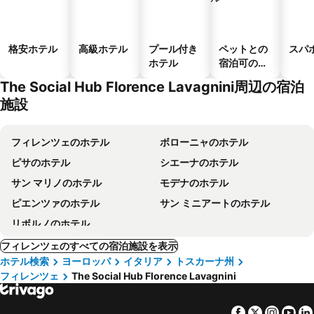
格安ホテル
高級ホテル
プール付き
ペットとの
スパ
ホテル
宿泊可のホ
テル
The Social Hub Florence Lavagnini周辺の宿泊
施設
フィレンツェのホテル
ボローニャのホテル
ピサのホテル
シエーナのホテル
サン マリノのホテル
モデナのホテル
ピエンツァのホテル
サン ミニアートのホテル
リボルノのホテル
フィレンツェのすべての宿泊施設を表示
ホテル検索
ヨーロッパ
イタリア
トスカーナ州
フィレンツェ
The Social Hub Florence Lavagnini
Facebook
Twitter
Insta
Yo