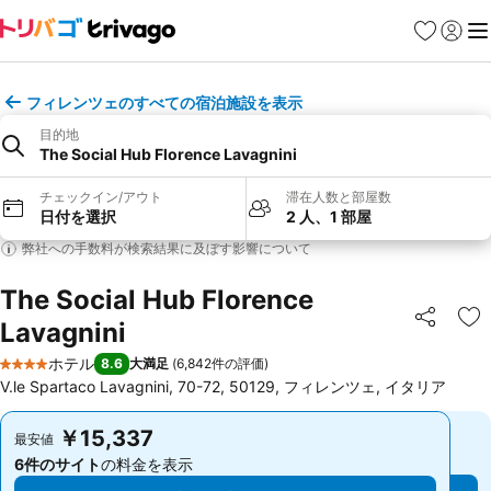
お気に入り
ログイ
メ
フィレンツェのすべての宿泊施設を表示
目的地
The Social Hub Florence Lavagnini
チェックイン/アウト
滞在人数と部屋数
日付を選択
2 人、1 部屋
弊社への手数料が検索結果に及ぼす影響について
The Social Hub Florence
Lavagnini
シェア
お
ホテル
8.6
大満足
(
6,842件の評価
)
4 ホテルのランク
V.le Spartaco Lavagnini, 70-72, 50129, フィレンツェ, イタリア
￥15,337
￥15,337
最安値
最安値
6件のサイト
の料金を表示
6件のサイト
の料金を表示