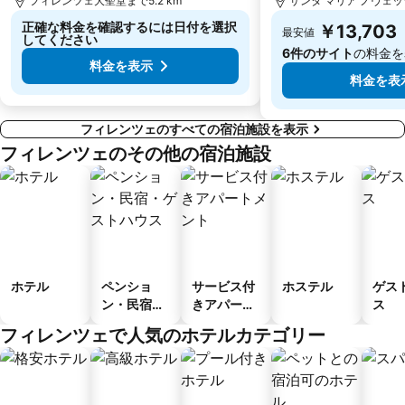
フィレンツェ大聖堂まで5.2 km
サンタ マリア ノヴェッラ
正確な料金を確認するには日付を選択
￥13,703
最安値
してください
6件のサイト
の料金を
料金を表示
料金を表
フィレンツェのすべての宿泊施設を表示
フィレンツェのその他の宿泊施設
ホテル
ペンショ
サービス付
ホステル
ゲス
ン・民宿・
きアパート
ス
ゲストハウ
メント
フィレンツェで人気のホテルカテゴリー
ス