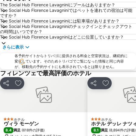
Officina Profumo Farmaceutica di Santa Maria Novella
Il Prato
The Social Hub Florence Lavagniniにプールはありますか？
The Social Hub Florence Lavagniniではペットを連れての宿泊は可能
Brunelleschi
Firenze Festival
ですか？
The Social Hub Florence Lavagniniには駐車場がありますか？
The Westin Excelsior
サンタ・クローチェ教会
The Social Hub Florence Lavagniniのチェックインとチェックアウト
Piazza della Repubblica
Via dei Calzaiuoli
の時間はいつですか？
The Social Hub Florence Lavagniniはどこに位置していますか？
Palazzo Strozzi
Badia Fiorentina
さらに表示
カンポ ディ マルテ
Soffiano
各予約サイトからトリバゴに提供される料金と空室状況は、継続的に
Peretola
Antella
変化しています。そのためトリバゴでご覧になった情報と同じ内容
Teatro Manzoni
Staggia Senese
が、移動先の予約サイトにも表示されているとは限りません。
フィレンツェで最高評価のホテル
シェア
お気に入りに追加
シェア
お気に入りに
ホテル
ホテル
3 ホテルのランク
3 ホテルのランク
ヴィラ モーゲン
ホテル デッレ ナツ
8.4
8.1
満足
(
618件の評価
)
満足
(
8,894件の評価
)