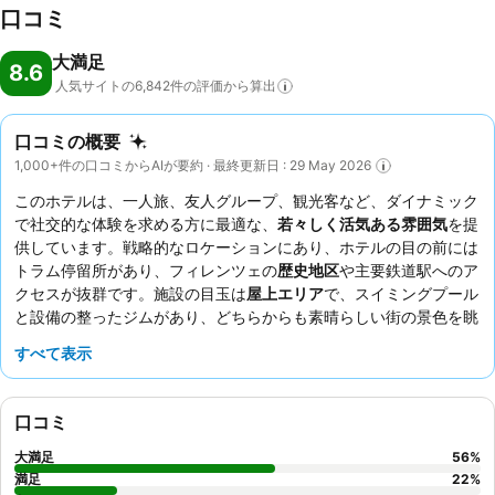
口コミ
だけます。エンターテインメントプログラムには、アニメーションプロ
グラムやライブミュージックなどがあります。 お食事: お食事をとれる
大満足
施設としては、レストラン、ダイニングルーム、朝食ルーム、カフェや
8.6
人気サイトの6,842件の評価から算出
バーがあります。ビュッフェ形式のコンチネンタルブレックファスト
が、好調な一日のスタートを保証します。ご昼食やご夕食には様々なア
ラカルトのお料理をお選びいただけます。ダイエットミール、グルテン
口コミの概要
フリーのお食事、ベジタリアンメニュー、オーガニック食品、ハラル
1,000+件の口コミからAIが要約 · 最終更新日 : 29 May 2026
食、コーシャ食、無糖乳食やヴィーガン食をご希望に応じてご用意いた
このホテルは、一人旅、友人グループ、観光客など、ダイナミック
します。お飲み物メニューには、アルコールおよびノンアルコールの多
で社交的な体験を求める方に最適な、
若々しく活気ある雰囲気
を提
種多様なお飲み物、また世界中のブランドが含まれています。 クレジ
供しています。戦略的なロケーションにあり、ホテルの目の前には
ットカード: 次のクレジットカードをこのアパートメントホテルでご使
トラム停留所があり、フィレンツェの
歴史地区
や主要鉄道駅へのア
用いただけます：アメリカン・エキスプレス、Visaおよび
クセスが抜群です。施設の目玉は
屋上エリア
で、スイミングプール
MasterCard。
と設備の整ったジムがあり、どちらからも素晴らしい街の景色を眺
めることができます。お客様からは、ホテルのチームの並外れた親
すべて表示
しみやすさと、
種類豊富でバラエティに富んだ朝食ビュッフェ
が常
に高く評価されています。忘れられない体験をするには、夕日を眺
めながら
屋上バーの独創的なカクテル
を楽しむことをお勧めしま
口コミ
す。
大満足
56
%
満足
22
%