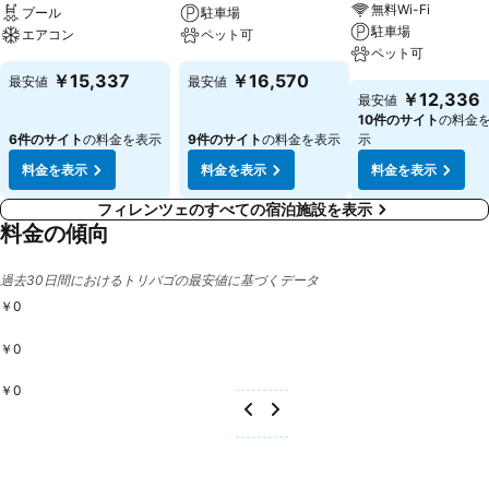
ヒーティングがあります。お客さまには、バルコニーまたはテラスで存
無料Wi-Fi
プール
駐車場
分にリラックスしていただけます。お部屋はカーペット敷きで、ダブル
駐車場
エアコン
ペット可
ベッド、クイーンサイズベッドまたはキングサイズベッドを備えていま
ペット可
す。ご希望の場合は、エキストラベッドや子供用ベッドのリクエストを
￥15,337
￥16,570
最安値
最安値
承ります。また、金庫、ミニバーやライティング・デスクをご用意して
￥12,336
最安値
います。冷蔵庫、ミニ冷蔵庫、コンロ、電子レンジ、紅茶／コーヒーメ
10件のサイト
の料金
ーカーやオーブン付き、すべてがそろったミニキッチンです。標準的な
6件のサイト
の料金を表示
9件のサイト
の料金を表示
示
調理用具も完備しています。さらに、電話、TV、ゲーム機、ソケット
料金を表示
料金を表示
料金を表示
アダプターやWiFiもあります。お好きな枕をお選びいただくことで、ま
すます快適でゆったりとした睡眠を可能としています。シャワーやビデ
フィレンツェのすべての宿泊施設を表示
料金の傾向
付きバスルームでは、ヘアドライヤーや化粧鏡をご用意しています。バ
スルームでは、特典として化粧品、ハンドタオルのセレクションや
BGMをお楽しみいただけます。バリアフリーのバスルームを完備した
過去30日間におけるトリバゴの最安値に基づくデータ
車いす対応の部屋もご利用可能です。この宿泊施設はファミリールーム
￥0
や禁煙の部屋をご提供しています。 スポーツ／レクリエーション: 屋外
プール施設では、清々しく爽快な時間をお過ごしいただけること請け合
￥0
いです。サンテラスのデッキチェアやパラソルが、完璧な休暇を演出し
￥0
ます。プール/スナックバーではさっぱりとしたドリンクをご提供して
います。アクアフィットネス、フィットネス・スタジオ、卓球、ヨガや
エアロビクスをはじめとした、気分転換に最適なサービスをご提供して
います。このホテルでは、ピラティスやテーブルサッカー/キッカー、
その他のスポーツおよびレクリエーションアクティビティをご利用いた