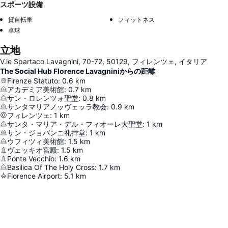
スポーツ設備
貸自転車
フィットネス
卓球
立地
V.le Spartaco Lavagnini, 70-72, 50129, フィレンツェ, イタリア
The Social Hub Florence Lavagniniからの距離
Firenze Statuto
:
0.6
km
アカデミア美術館
:
0.7
km
サン・ロレンツォ聖堂
:
0.8
km
サンタマリアノッヴェッラ教会
:
0.9
km
フィレンツェ
:
1
km
サンタ・マリア・デル・フィオーレ大聖堂
:
1
km
サン・ジョバンニ礼拝堂
:
1
km
ウフィツィ美術館
:
1.5
km
ヴェッキオ宮殿
:
1.5
km
Ponte Vecchio
:
1.6
km
Basilica Of The Holy Cross
:
1.7
km
Florence Airport
:
5.1
km