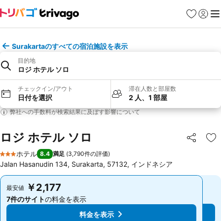
お気に入り
ログイ
メ
Surakartaのすべての宿泊施設を表示
目的地
ロジ ホテル ソロ
チェックイン/アウト
滞在人数と部屋数
日付を選択
2 人、1 部屋
弊社への手数料が検索結果に及ぼす影響について
ロジ ホテル ソロ
シェア
お
ホテル
8.4
満足
(
3,790件の評価
)
3 ホテルのランク
Jalan Hasanudin 134, Surakarta, 57132, インドネシア
￥2,177
￥2,177
最安値
最安値
7件のサイト
の料金を表示
7件のサイト
の料金を表示
料金を表示
料金を表示