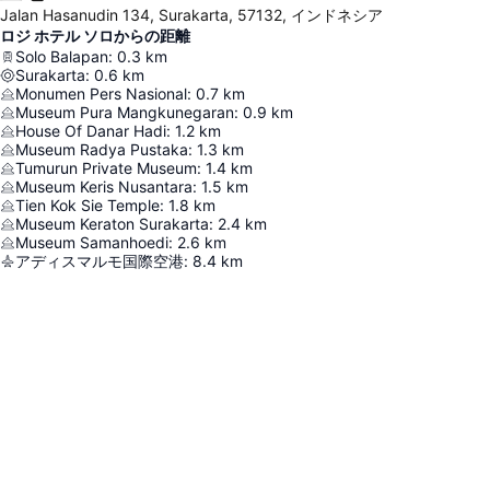
Jalan Hasanudin 134, Surakarta, 57132, インドネシア
ロジ ホテル ソロからの距離
Solo Balapan
:
0.3
km
Surakarta
:
0.6
km
Monumen Pers Nasional
:
0.7
km
Museum Pura Mangkunegaran
:
0.9
km
House Of Danar Hadi
:
1.2
km
Museum Radya Pustaka
:
1.3
km
Tumurun Private Museum
:
1.4
km
Museum Keris Nusantara
:
1.5
km
Tien Kok Sie Temple
:
1.8
km
Museum Keraton Surakarta
:
2.4
km
Museum Samanhoedi
:
2.6
km
アディスマルモ国際空港
:
8.4
km