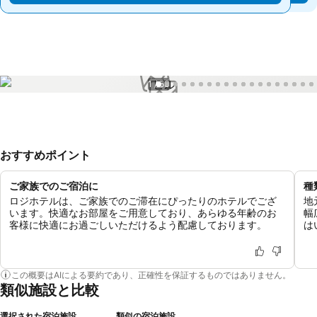
1 / 53
おすすめポイント
ご家族でのご宿泊に
種
ロジホテルは、ご家族でのご滞在にぴったりのホテルでござ
地
います。快適なお部屋をご用意しており、あらゆる年齢のお
幅
客様に快適にお過ごしいただけるよう配慮しております。
は
この概要はAIによる要約であり、正確性を保証するものではありません。
類似施設と比較
選択された宿泊施設
類似の宿泊施設