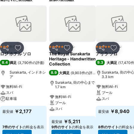
ホテル
ホテル
ホテル
3 ホテルのランク
5 ホテルのランク
5 ホテルのランク
シェア
お気に入りに追加
シェア
お気に入りに追加
シェア
お気に入
ロジ ホテル ソロ
The Royal Surakarta
アリラ ソロ
Heritage - Handwritten
8.4
9.3
満足
(
3,790件の評価
)
大満足
(
17,47
Collection
Surakarta, インドネシ
Surakarta, 街の
8.9
大満足
(
9,903件の評価
)
ア
3.3 km
Surakarta, 街の中心まで
無料Wi-Fi
無料Wi-Fi
1.7 km
スパ
プール
無料Wi-Fi
駐車場
スパ
プール
スパ
￥2,177
￥8,940
最安値
最安値
￥5,211
最安値
7件のサイト
の料金を表示
9件のサイト
の料金を表示
8件のサイト
の料金を