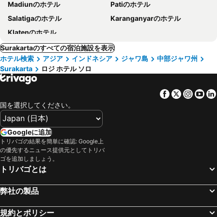
Madiunのホテル
Patiのホテル
Salatigaのホテル
Karanganyarのホテル
Klatenのホテル
Surakartaのすべての宿泊施設を表示
ホテル検索
アジア
インドネシア
ジャワ島
中部ジャワ州
Surakarta
ロジ ホテル ソロ
Facebook
Twitter
Insta
Yo
国を選択してください。
Googleに追加
トリバゴの結果を簡単に確認: Google上
の優先するニュース提供元としてトリバ
ゴを追加しましょう。
トリバゴとは
弊社の製品
規約とポリシー