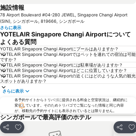
施設情報
Changi Airport Metro Station
Bugis MRT
78 Airport Boulevard #04-280 JEWEL, Singapore Changi Airport
Changi
マーライオン
(SIN), シンガポール, 819666, シンガポール
Marina Bay Sands SkyPark
Sentosa Skyline Luge & Skyride
さらに表示
YOTELAIR Singapore Changi Airportについて
リトルインディア
City Hall
よくある質問
Legoland Malaysia
Bayfront MRT Station
YOTELAIR Singapore Changi Airportにプールはありますか？
City Hall Metro Station
Harbour Front Centre
YOTELAIR Singapore Changi Airportではペットを連れての宿泊は可能
ですか？
シンガポール エキスポ
Katong
YOTELAIR Singapore Changi Airportには駐車場がありますか？
Novena MRT Station
ナイト サファリ
YOTELAIR Singapore Changi Airportはどこに位置していますか？
YOTELAIR Singapore Changi Airportの近くにはどのような人気の観光
Ang Mo Kio - AMK
Somerset MRT
スポットがありますか？
Bugis Village
Stadium Metro Station
さらに表示
Suntec City Mall
Singapore Sentosa Island Afternoon Trip
各予約サイトからトリバゴに提供される料金と空室状況は、継続的に
Lavender MRT Station
MRT - Mass Rapid Transport
変化しています。そのためトリバゴでご覧になった情報と同じ内容
が、移動先の予約サイトにも表示されているとは限りません。
シンガポール フライヤー
ガーデンズ バイ ザ ベイ
シンガポールで最高評価のホテル
Buona Vista MRT Station
Paya Lebar MRT Station
シェア
お気に入りに追加
シェア
Tanjong Pagar MRT Station
ION Orchard Singapore