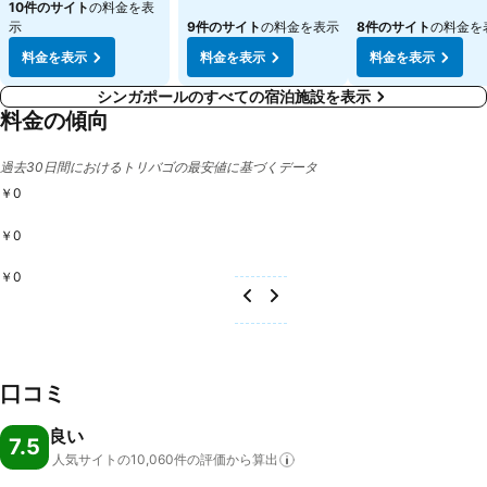
10件のサイト
の料金を表
示
9件のサイト
の料金を表示
8件のサイト
の料金を
料金を表示
料金を表示
料金を表示
シンガポールのすべての宿泊施設を表示
料金の傾向
過去30日間におけるトリバゴの最安値に基づくデータ
￥0
￥0
￥0
口コミ
良い
7.5
人気サイトの10,060件の評価から算出