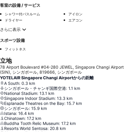
客室の設備 / サービス
シャワー付バスルーム
アイロン
ドライヤー
エアコン
さらに表示
スポーツ設備
フィットネス
立地
78 Airport Boulevard #04-280 JEWEL, Singapore Changi Airport
(SIN), シンガポール, 819666, シンガポール
YOTELAIR Singapore Changi Airportからの距離
A South
:
0.3
km
シンガポール・チャンギ国際空港
:
1.1
km
National Stadium
:
13.1
km
Singapore Indoor Stadium
:
13.3
km
Esplanade Theatres on the Bay
:
15.7
km
シンガポール
:
15.9
km
Istana
:
16.4
km
Chinatown
:
17.2
km
Buddha Tooth Relic Museum
:
17.2
km
Resorts World Sentosa
:
20.8
km