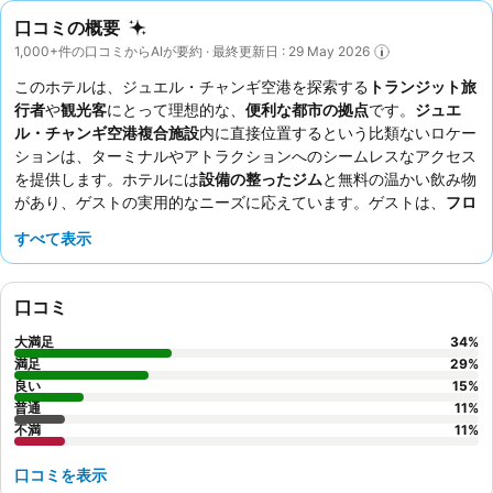
口コミの概要
1,000+件の口コミからAIが要約 · 最終更新日 : 29 May 2026
このホテルは、ジュエル・チャンギ空港を探索する
トランジット旅
行者
や
観光客
にとって理想的な、
便利な都市の拠点
です。
ジュエ
ル・チャンギ空港複合施設
内に直接位置するという比類ないロケー
ションは、ターミナルやアトラクションへのシームレスなアクセス
を提供します。ホテルには
設備の整ったジム
と無料の温かい飲み物
があり、ゲストの実用的なニーズに応えています。ゲストは、
フロ
ントチーム
の親切さと効率性を常に高く評価しており、基本的なが
すべて表示
らも無料の朝食は便利なサービスです。最適な快適さのために、安
らかな滞在を確保するために、
エアコン
が安定している部屋をリク
エストすることを検討してください。
口コミ
大満足
34
%
満足
29
%
良い
15
%
普通
11
%
不満
11
%
口コミを表示