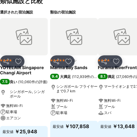
類似施設と比較
選択された宿泊施設
類似の宿泊施設
ホテル
ホテル
ホテル
4 ホテルのランク
5 ホテルのランク
4 ホテルのランク
シェア
お気に入りに追加
シェア
お気に入りに追加
シェア
お気に入
YOTELAIR Singapore
Marina Bay Sands
Furama RiverFront
Changi Airport
9.4
8.1
大満足
(
112,939件の評価
)
満足
(
27,060件
7.5
良い
(
10,060件の評価
)
シンガポール フライヤー
マーライオンまで2.1
まで0.7 km
シンガポール, シンガ
ポール
無料Wi-Fi
無料Wi-Fi
無料Wi-Fi
プール
プール
駐車場
駐車場
スパ
エアコン
料金を表示
料金を表示
￥107,858
￥13,648
最安値
最安値
料金を表示
￥25,948
最安値