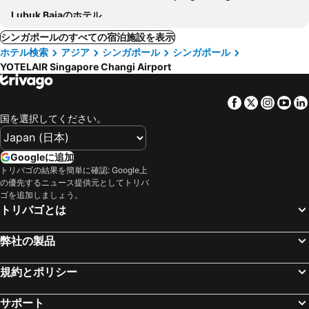
Lubuk Bajaのホテル
シンガポールのすべての宿泊施設を表示
ホテル検索
アジア
シンガポール
シンガポール
YOTELAIR Singapore Changi Airport
Facebook
Twitter
Insta
Yo
国を選択してください。
Googleに追加
トリバゴの結果を簡単に確認: Google上
の優先するニュース提供元としてトリバ
ゴを追加しましょう。
トリバゴとは
弊社の製品
規約とポリシー
サポート