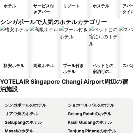
ホテル
サービス付
リゾート
ホステル
アパ
きアパート
タイ
メント
ル
シンガポールで人気のホテルカテゴリー
格安ホテル
高級ホテル
プール付き
ペットとの
スパ
ホテル
宿泊可のホ
テル
YOTELAIR Singapore Changi Airport周辺の宿
泊施設
シンガポールのホテル
ジョホール バルのホテル
リアウ州のホテル
Gelang Patahのホテル
Sekupangのホテル
Pasir Gudangのホテル
Masaiのホテル
Tanjung Pinangのホテル