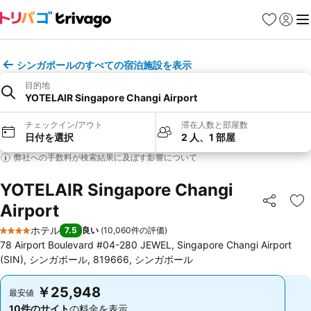
お気に入り
ログイ
メ
シンガポールのすべての宿泊施設を表示
目的地
YOTELAIR Singapore Changi Airport
チェックイン/アウト
滞在人数と部屋数
日付を選択
2 人、1 部屋
弊社への手数料が検索結果に及ぼす影響について
YOTELAIR Singapore Changi
Airport
シェア
お
ホテル
7.5
良い
(
10,060件の評価
)
4 ホテルのランク
78 Airport Boulevard #04-280 JEWEL, Singapore Changi Airport
(SIN), シンガポール, 819666, シンガポール
￥25,948
￥25,948
最安値
最安値
10件のサイト
の料金を表示
10件のサイト
の料金を表示