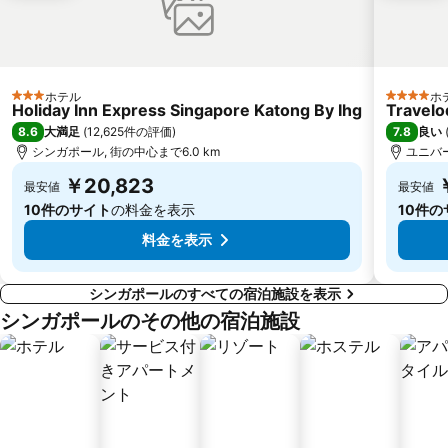
Suntec Singapore International Convention & Exhibition Centre
Dhoby Ghaut Metro Station
Singapore Zoo
Woodlands MRT Station
Raffles Hotel Singapore Half-Day Tour
Jurong East MRT
Expo Metro Station
Vivo City
ホテル
ホ
3 ホテルのランク
4 ホテル
Holiday Inn Express Singapore Katong By Ihg
Travelo
Rochor MRT
One North Singapore
8.6
7.8
大満足
(
12,625件の評価
)
良い
シンガポール, 街の中心まで6.0 km
ユニバー
￥20,823
最安値
最安値
10件のサイト
の料金を表示
10件の
料金を表示
シンガポールのすべての宿泊施設を表示
シンガポールのその他の宿泊施設