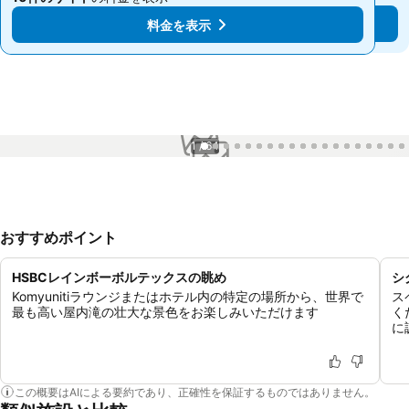
料金を表示
料金を表示
1 / 64
おすすめポイント
HSBCレインボーボルテックスの眺め
シ
Komyunitiラウンジまたはホテル内の特定の場所から、世界で
ス
最も高い屋内滝の壮大な景色をお楽しみいただけます
く
に
この概要はAIによる要約であり、正確性を保証するものではありません。