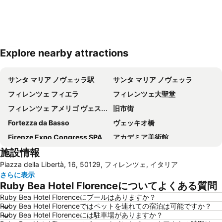
Explore nearby attractions
地図を拡大
サンタ マリア ノヴェッラ駅
サンタ マリア ノヴェッラ
フィレンツェ フィエラ
フィレンツェ大聖堂
フィレンツェ アメリゴ ヴェスプッチ空港
旧市街
Fortezza da Basso
ヴェッキオ橋
Firenze Expo Congress SPA
アカデミア美術館
施設情報
Galleria degli Uffizi
Stazione di Prato Centrale
Piazza della Libertà, 16, 50129, フィレンツェ, イタリア
ジョットの鐘楼
Mercato di San Lorenzo
さらに表示
San Lorenzo Market
(ピエンツァ)フィレンツェ歴史地区
Ruby Bea Hotel Florenceについてよくある質問
ダビデ像 (ミケランジェロ)
Firenze Festival
Ruby Bea Hotel Florenceにプールはありますか？
Ruby Bea Hotel Florenceではペットを連れての宿泊は可能ですか？
Basilica of St Lawrence
Brunelleschi
Ruby Bea Hotel Florenceには駐車場がありますか？