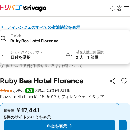
お気に入り
ログイ
メ
フィレンツェのすべての宿泊施設を表示
目的地
Ruby Bea Hotel Florence
チェックイン/アウト
滞在人数と部屋数
日付を選択
2 人、1 部屋
弊社への手数料が検索結果に及ぼす影響について
Ruby Bea Hotel Florence
シェア
お
ホテル
9.3
大満足
(
2,338件の評価
)
4 ホテルのランク
Piazza della Libertà, 16, 50129, フィレンツェ, イタリア
￥17,441
￥17,441
最安値
最安値
5件のサイト
の料金を表示
5件のサイト
の料金を表示
料金を表示
料金を表示