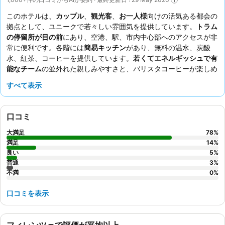
このホテルは、
カップル
、
観光客
、
お一人様
向けの活気ある都会の
拠点として、ユニークで若々しい雰囲気を提供しています。
トラム
の停留所が目の前
にあり、空港、駅、市内中心部へのアクセスが非
常に便利です。各階には
簡易キッチン
があり、無料の温水、炭酸
水、紅茶、コーヒーを提供しています。
若くてエネルギッシュで有
能なチーム
の並外れた親しみやすさと、バリスタコーヒーが楽しめ
る質の高い多彩な
朝食ビュッフェ
は、ゲストから常に高く評価され
すべて表示
ています。ユニークな体験として、
客室のギターアンプ
を利用し、
フロントでギターを借りて即興のジャムセッションを楽しむことも
できます。
口コミ
大満足
78
%
満足
14
%
良い
5
%
普通
3
%
不満
0
%
口コミを表示
フィレンツェで評価が平均以上