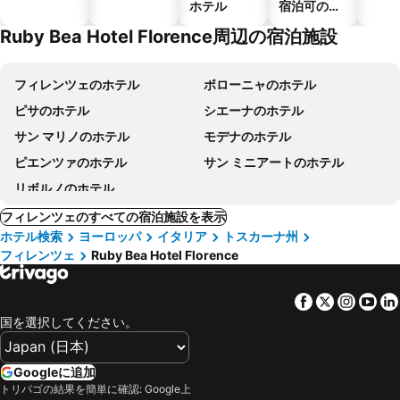
ホテル
宿泊可のホ
テル
Ruby Bea Hotel Florence周辺の宿泊施設
フィレンツェのホテル
ボローニャのホテル
ピサのホテル
シエーナのホテル
サン マリノのホテル
モデナのホテル
ピエンツァのホテル
サン ミニアートのホテル
リボルノのホテル
フィレンツェのすべての宿泊施設を表示
ホテル検索
ヨーロッパ
イタリア
トスカーナ州
フィレンツェ
Ruby Bea Hotel Florence
Facebook
Twitter
Insta
Yo
国を選択してください。
Googleに追加
トリバゴの結果を簡単に確認: Google上