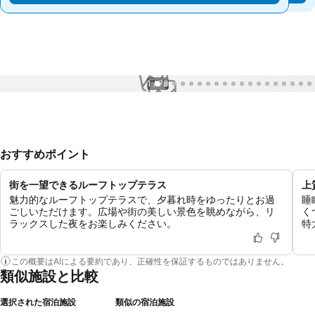
1 / 73
おすすめポイント
街を一望できるルーフトップテラス
上
魅力的なルーフトップテラスで、夕暮れ時をゆったりとお過
睡
ごしいただけます。広場や街の美しい景色を眺めながら、リ
く
ラックスした夜をお楽しみください。
特
この概要はAIによる要約であり、正確性を保証するものではありません。
類似施設と比較
選択された宿泊施設
類似の宿泊施設