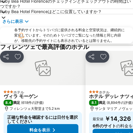
Officina Profumo Farmaceutica di Santa Maria Novella
サンタ・クローチェ教会
Ruby Bea Hotel Florenceのチェックインとチェックアウトの時間はい
つですか？
The Westin Excelsior
Il Prato
Ruby Bea Hotel Florenceはどこに位置していますか？
カンポ ディ マルテ
Badia Fiorentina
さらに表示
Via dei Calzaiuoli
Piazza della Repubblica
各予約サイトからトリバゴに提供される料金と空室状況は、継続的に
Palazzo Strozzi
Soffiano
変化しています。そのためトリバゴでご覧になった情報と同じ内容
が、移動先の予約サイトにも表示されているとは限りません。
Peretola
Antella
フィレンツェで最高評価のホテル
Teatro Manzoni
Staggia Senese
シェア
お気に入りに追加
シェア
お気に入りに
ホテル
ホテル
3 ホテルのランク
3 ホテルのランク
ヴィラ モーゲン
ホテル デッレ ナツ
8.4
8.1
満足
(
618件の評価
)
満足
(
8,894件の評価
)
フィレンツェ大聖堂まで5.2 km
サンタ マリア ノヴェッラ
正確な料金を確認するには日付を選択
￥14,326
最安値
してください
6件のサイト
の料金を
料金を表示