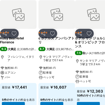
ホテル
ホテル
ホテル
4 ホテルのランク
4 ホテルのランク
3 ホテルのランク
シェア
お気に入りに追加
シェア
お気に入りに追加
シェア
お気に入
Ruby Bea Hotel
c ホテルズ アンバシアト
ホテル サン ジョル
Florence
リ
& オリンピック フ
ンス
9.3
8.7
大満足
(
2,338件の評価
)
大満足
(
23,907件の評価
)
7.5
良い
(
4,118件の
フィレンツェ, イタリ
サンタ マリア ノヴェッ
ア
ラ駅まで0.1 km
サンタ マリア ノヴ
ラ駅まで0.3 km
無料Wi-Fi
無料Wi-Fi
無料Wi-Fi
エアコン
駐車場
駐車場
バー
ペット可
ペット可
￥17,441
￥16,607
最安値
最安値
￥12,363
最安値
10件のサイト
の料金
5件のサイト
の料金を表示
9件のサイト
の料金を表示
示