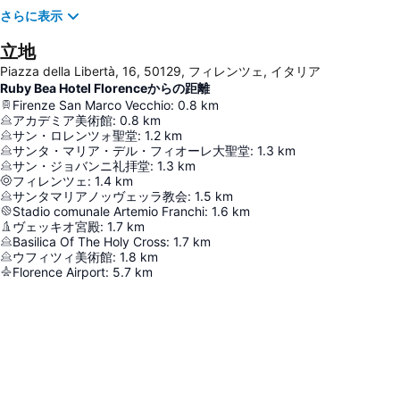
さらに表示
立地
Piazza della Libertà, 16, 50129, フィレンツェ, イタリア
Ruby Bea Hotel Florenceからの距離
Firenze San Marco Vecchio
:
0.8
km
アカデミア美術館
:
0.8
km
サン・ロレンツォ聖堂
:
1.2
km
サンタ・マリア・デル・フィオーレ大聖堂
:
1.3
km
サン・ジョバンニ礼拝堂
:
1.3
km
フィレンツェ
:
1.4
km
サンタマリアノッヴェッラ教会
:
1.5
km
Stadio comunale Artemio Franchi
:
1.6
km
ヴェッキオ宮殿
:
1.7
km
Basilica Of The Holy Cross
:
1.7
km
ウフィツィ美術館
:
1.8
km
Florence Airport
:
5.7
km