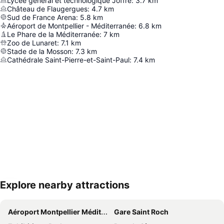
Lycée général et technologique Joffre
:
3.7
km
Château de Flaugergues
:
4.7
km
Sud de France Arena
:
5.8
km
Aéroport de Montpellier - Méditerranée
:
6.8
km
Le Phare de la Méditerranée
:
7
km
Zoo de Lunaret
:
7.1
km
Stade de la Mosson
:
7.3
km
Cathédrale Saint-Pierre-et-Saint-Paul
:
7.4
km
Explore nearby attractions
地図を拡大
Aéroport Montpellier Méditerranée
Gare Saint Roch