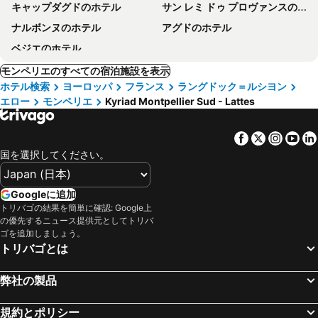
キャップダグドのホテル
サン レミ ドゥ プロヴァンスのホテル
ナルボンヌのホテル
アグドのホテル
ベジエのホテル
モンペリエのすべての宿泊施設を表示
ホテル検索
ヨーロッパ
フランス
ラングドック＝ルシヨン
エロー
モンペリエ
Kyriad Montpellier Sud - Lattes
Facebook
Twitter
Insta
Yo
国を選択してください。
Googleに追加
トリバゴの結果を簡単に確認: Google上
の優先するニュース提供元としてトリバ
ゴを追加しましょう。
トリバゴとは
弊社の製品
規約とポリシー