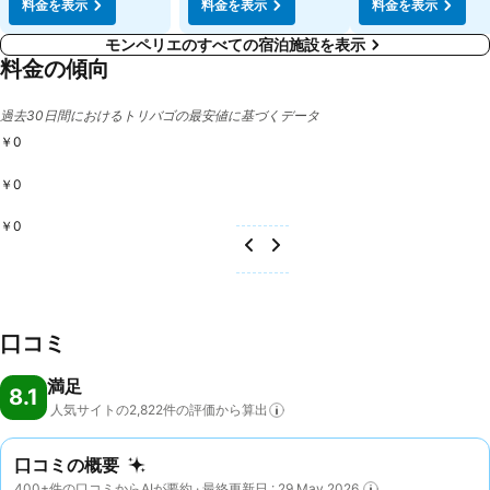
料金を表示
料金を表示
料金を表示
モンペリエのすべての宿泊施設を表示
料金の傾向
過去30日間におけるトリバゴの最安値に基づくデータ
￥0
￥0
￥0
口コミ
満足
8.1
人気サイトの2,822件の評価から算出
口コミの概要
400+件の口コミからAIが要約 · 最終更新日 : 29 May 2026