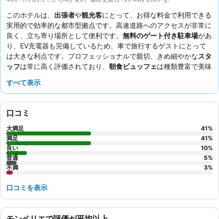
このホテルは、
出張者
や
観光客
にとって、お得な料金で利用できる
実用的で効率的な都市型拠点です。高速道路へのアクセスが非常に
良く、立ち寄り場所として便利です。
無料のゲート付き駐車場
があ
り、EV充電器も完備しているため、車で旅行するゲストにとって
は大きな利点です。プロフェッショナルで親切、きめ細やかな
スタ
ッフ
は常に高く評価されており、
朝食ビュッフェ
は種類豊富で美味
しいと頻繁に言及されています。より静かな滞在を希望する場合
すべて表示
は、庭園に面した部屋をリクエストすると良いでしょう。
口コミ
大満足
41
%
満足
41
%
良い
10
%
普通
5
%
不満
3
%
口コミを表示
モンペリエで評価が平均以上