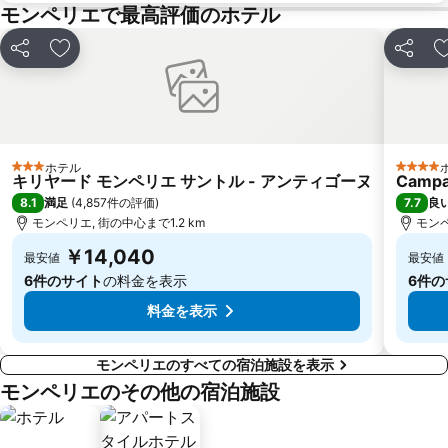
モンペリエで最高評価のホテル
シェア
お気に入りに追加
シェア
ホテル
3 ホテルのランク
4 ホテ
キリヤード モンペリエ サントル - アンティゴーヌ
Campan
8.1
7.7
満足
(
4,857件の評価
)
良
モンペリエ, 街の中心まで1.2 km
モンペ
￥14,040
最安値
最安値
6件のサイト
の料金を表示
6件の
料金を表示
モンペリエのすべての宿泊施設を表示
モンペリエのその他の宿泊施設