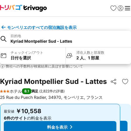
お気に入り
ログイ
メ
モンペリエのすべての宿泊施設を表示
目的地
Kyriad Montpellier Sud - Lattes
チェックイン/アウト
滞在人数と部屋数
日付を選択
2 人、1 部屋
弊社への手数料が検索結果に及ぼす影響について
Kyriad Montpellier Sud - Lattes
シェア
お
ホテル
8.1
満足
(
2,822件の評価
)
3 ホテルのランク
25 Rue du Puech Radier, 34970, モンペリエ, フランス
￥10,558
￥10,558
最安値
最安値
6件のサイト
の料金を表示
6件のサイト
の料金を表示
料金を表示
料金を表示