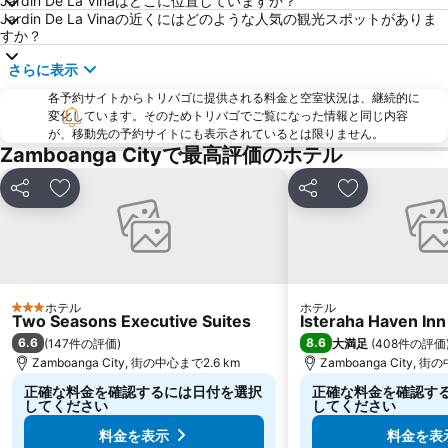
Jardin De La Vinaはどこに位置していますか？
Jardin De La Vinaの近くにはどのような人気の観光スポットがありま
すか？
さらに表示
各予約サイトからトリバゴに提供される料金と空室状況は、継続的に
変化しています。そのためトリバゴでご覧になった情報と同じ内容
が、移動先の予約サイトにも表示されているとは限りません。
Zamboanga Cityで最高評価のホテル
シェア
お気に入りに追加
シェア
お気に入りに
ホテル
ホテル
3 ホテルのランク
Two Seasons Executive Suites
Isteraha Haven Inn
6.6
8.6
(
147件の評価
)
大満足
(
408件の評価
Zamboanga City, 街の中心まで2.6 km
Zamboanga City, 街
正確な料金を確認するには日付を選択
正確な料金を確認す
してください
してください
料金を表示
料金を表