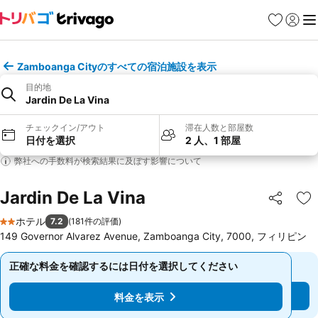
お気に入り
ログイ
メ
Zamboanga Cityのすべての宿泊施設を表示
目的地
Jardin De La Vina
チェックイン/アウト
滞在人数と部屋数
日付を選択
2 人、1 部屋
弊社への手数料が検索結果に及ぼす影響について
Jardin De La Vina
シェア
お
ホテル
7.2
(
181件の評価
)
2 ホテルのランク
149 Governor Alvarez Avenue, Zamboanga City, 7000, フィリピン
正確な料金を確認するには日付を選択してください
正確な料金を確認するには日付を選択してください
料金を表示
料金を表示