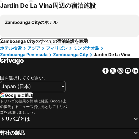
Jardin De La Vina周辺の宿泊施設
Zamboanga Cityのホテル
Zamboanga Cityのすべての宿泊施設を表示
ホテル検索
アジア
フィリピン
ミンダナオ島
Zamboanga Peninsula
Zamboanga City
Jardin De La Vina
Facebook
Twitter
Insta
Yo
国を選択してください。
Googleに追加
トリバゴの結果を簡単に確認: Google上
の優先するニュース提供元としてトリバ
ゴを追加しましょう。
トリバゴとは
弊社の製品