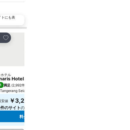
イトにも表
お気に入りに追加
お気に入りに追加
ェア
シェア
ホテル
ホテル
 ホテルのランク
3 ホテルのランク
aris Hotel Serpong Tangerang
Super OYO Capital O 9
1
6.2
満足
(
2,992件の評価
)
(
371件の評価
)
Tangerang Selatan, 街の中心まで7.5 km
Tangerang Selatan, 街の中
￥3,208
￥1,253
最安値
最安値
5件のサイト
の料金を表示
3件のサイト
の料金を表示
料金を表示
料金を