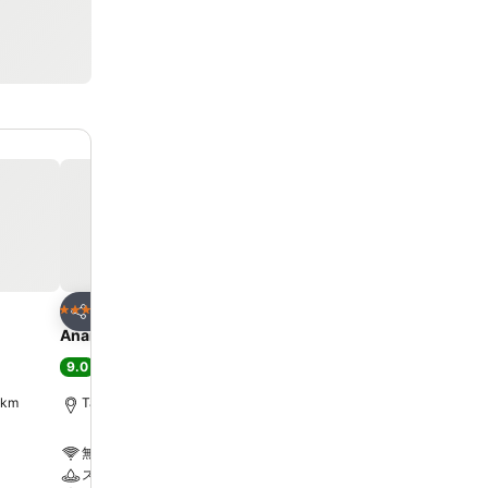
お気に入りに追加
お気に入りに追
ホテル
ホテル
4 ホテルのランク
4 ホテルのランク
シェア
シェア
l
Anara Airport Hotel
Sparks Life Jakarta, A
Curated
9.0
大満足
(
10,098件の評価
)
8.5
大満足
(
4,471件の評価
)
 km
Tangerang, 街の中心まで7.3 km
ジャカルタ, 街の中心まで7.
無料Wi-Fi
無料Wi-Fi
スパ