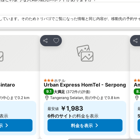
しています。そのためトリバゴでご覧になった情報と同じ内容が、移動先の予約サ
加
お気に入りに追加
シェア
シ
ホテル
3 ホテルのランク
2
intaro
Urban Express HomTel - Serpong
Am
9.1
8.
大満足
(
372件の評価
)
, 街の中心まで3.2 km
Tangerang Selatan, 街の中心まで3.8 km
￥1,983
最安値
表示
6件のサイト
の料金を表示
示
料金を表示