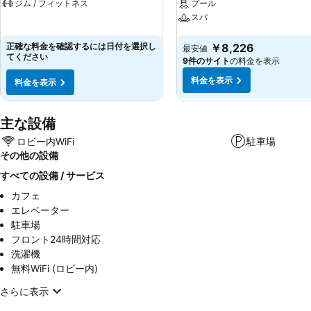
ジム / フィットネス
プール
スパ
料金を表示
料金を表示
正確な料金を確認するには日付を選択し
￥8,226
最安値
てください
9件のサイト
の料金を表示
料金を表示
料金を表示
主な設備
ロビー内WiFi
駐車場
その他の設備
すべての設備 / サービス
カフェ
エレベーター
駐車場
フロント24時間対応
洗濯機
無料WiFi (ロビー内)
さらに表示