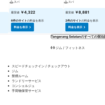
スパ
スパ
料金を表示
料金を表示
￥4,322
￥8,881
最安値
最安値
6件のサイト
の料金を表示
2件のサイト
の料金を表示
料金を表示
料金を表示
Tangerang Selatanのすべての
ジム / フィットネス
スピードチェックイン / チェックアウト
ジム
禁煙ルーム
ランドリーサービス
コンシェルジュ
手荷物保管サービス