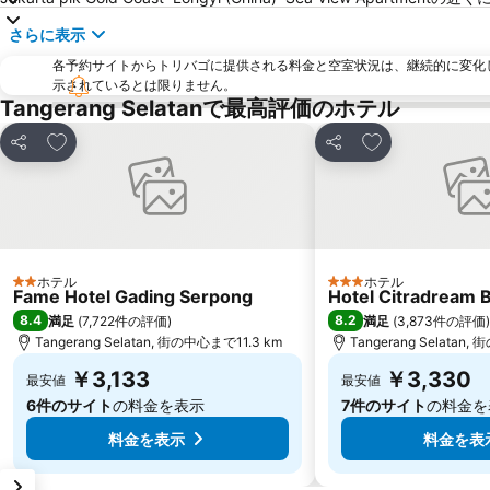
さらに表示
各予約サイトからトリバゴに提供される料金と空室状況は、継続的に変化
示されているとは限りません。
Tangerang Selatanで最高評価のホテル
お気に入りに追加
お気に入りに追
シェア
シェア
ホテル
ホテル
2 ホテルのランク
3 ホテルのランク
Fame Hotel Gading Serpong
Hotel Citradream B
8.4
8.2
満足
(
7,722件の評価
)
満足
(
3,873件の評価
)
Tangerang Selatan, 街の中心まで11.3 km
Tangerang Selatan
￥3,133
￥3,330
最安値
最安値
6件のサイト
の料金を表示
7件のサイト
の料金を
料金を表示
料金を表