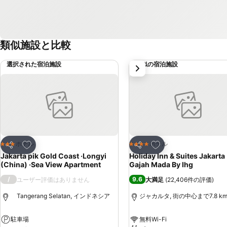
類似施設と比較
選択された宿泊施設
類似の宿泊施設
次
お気に入りに追加
お気に入りに追加
ホテル
ホテル
3 ホテルのランク
4 ホテルのランク
シェア
シェア
Jakarta pik Gold Coast ·Longyi
Holiday Inn & Suites Jakarta
(China) ·Sea View Apartment
Gajah Mada By Ihg
/
9.6
ユーザー評価はありません
大満足
(
22,406件の評価
)
Tangerang Selatan, インドネシア
ジャカルタ, 街の中心まで7.8 k
駐車場
無料Wi-Fi