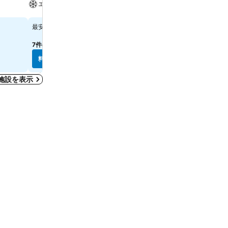
プール
エアコン
スパ
料金を表示
￥11,359
最安値
料金を表示
￥3,409
最安値
7件のサイト
の料金を表示
8件のサイト
の料金を表示
料金を表示
料金を表示
宿泊施設を表示