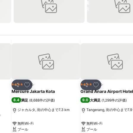
お気に入りに追加
お気に入りに追加
ホテル
ホテル
4 ホテルのランク
4 ホテルのランク
シェア
シェア
Mercure Jakarta Kota
Grand Anara Airport Hote
8.4
9.0
満足
(
8,688件の評価
)
大満足
(
1,299件の評価
)
ジャカルタ, 街の中心まで7.3 km
Tangerang, 街の中心まで7.9
m
無料Wi-Fi
無料Wi-Fi
プール
プール