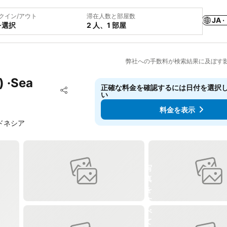
クイン/アウト
滞在人数と部屋数
JA ·
を選択
2 人、1 部屋
弊社への手数料が検索結果に及ぼす
) ·Sea
正確な料金を確認するには日付を選択
お気に入りに追加
い
シェア
料金を表示
 インドネシア