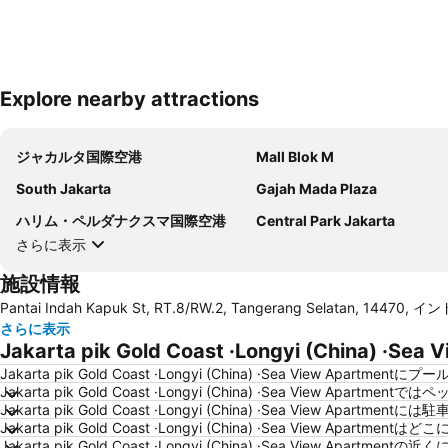
Explore nearby attractions
ジャカルタ国際空港
Mall Blok M
South Jakarta
Gajah Mada Plaza
ハリム・ペルダナクスマ国際空港
Central Park Jakarta
さらに表示
施設情報
Pantai Indah Kapuk St, RT.8/RW.2, Tangerang Selatan, 14470,
さらに表示
Jakarta pik Gold Coast ·Longyi (China)
Jakarta pik Gold Coast ·Longyi (China) ·Sea View Apartme
Jakarta pik Gold Coast ·Longyi (China) ·Sea View Apa
Jakarta pik Gold Coast ·Longyi (China) ·Sea View Apartm
Jakarta pik Gold Coast ·Longyi (China) ·Sea View Apartm
Jakarta pik Gold Coast ·Longyi (China) ·Sea View 