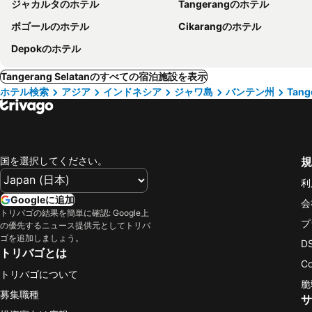
ジャカルタのホテル
Tangerangのホテル
ボゴールのホテル
Cikarangのホテル
Depokのホテル
Tangerang Selatanのすべての宿泊施設を表示
ホテル検索
アジア
インドネシア
ジャワ島
バンテン州
Tang
国を選択してください。
規
利
Googleに追加
会
トリバゴの結果を簡単に確認: Google上
プ
の優先するニュース提供元としてトリバ
ゴを追加しましょう。
D
トリバゴとは
C
トリバゴについて
脆
募集職種
サ