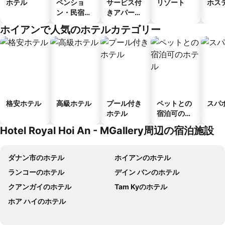
ホテル
ペンショ
サービス付
リゾート
ホス
ン・民宿・
きアパート
ゲストハウ
メント
ホイアンで人気のホテルカテゴリー
ス
格安ホテル
高級ホテル
プール付き
ペットとの
スパ
ホテル
宿泊可のホ
テル
Hotel Royal Hoi An - MGallery周辺の宿泊施設
ダナン市のホテル
ホイアンのホテル
ランコーのホテル
デイン バンのホテル
クアンガイのホテル
Tam Kyのホテル
ホア ハイのホテル