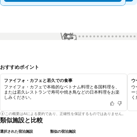
1 / 31
おすすめポイント
ファイフォ・カフェと若久での食事
ウ
ファイフォ・カフェで本格的なベトナム料理と各国料理を、
ウ
または若久レストランで寿司や焼き鳥などの日本料理をお楽
ー
しみください。
く
この概要はAIによる要約であり、正確性を保証するものではありません。
類似施設と比較
選択された宿泊施設
類似の宿泊施設