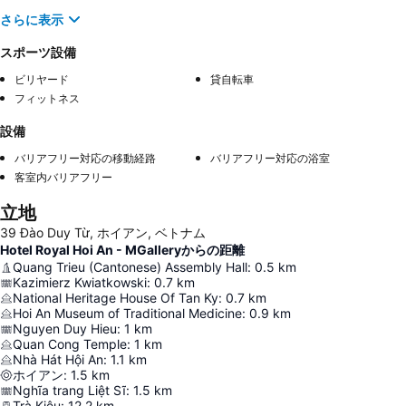
さらに表示
スポーツ設備
ビリヤード
貸自転車
フィットネス
設備
バリアフリー対応の移動経路
バリアフリー対応の浴室
客室内バリアフリー
立地
39 Đào Duy Từ, ホイアン, ベトナム
Hotel Royal Hoi An - MGalleryからの距離
Quang Trieu (Cantonese) Assembly Hall
:
0.5
km
Kazimierz Kwiatkowski
:
0.7
km
National Heritage House Of Tan Ky
:
0.7
km
Hoi An Museum of Traditional Medicine
:
0.9
km
Nguyen Duy Hieu
:
1
km
Quan Cong Temple
:
1
km
Nhà Hát Hội An
:
1.1
km
ホイアン
:
1.5
km
Nghĩa trang Liệt Sĩ
:
1.5
km
Trà Kiệu
:
12.2
km