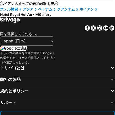
ホイアンのすべての宿泊施設を表示
ホテル検索
アジア
ベトナム
クアンナム
ホイアン
Hotel Royal Hoi An - MGallery
Facebook
Twitter
Insta
Yo
国を選択してください。
Googleに追加
トリバゴの結果を簡単に確認: Google上
の優先するニュース提供元としてトリバ
ゴを追加しましょう。
トリバゴとは
弊社の製品
規約とポリシー
サポート