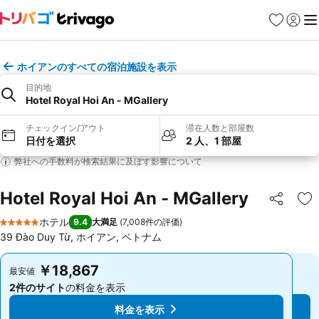
お気に入り
ログイ
メ
ホイアンのすべての宿泊施設を表示
目的地
Hotel Royal Hoi An - MGallery
チェックイン/アウト
滞在人数と部屋数
日付を選択
2 人、1 部屋
弊社への手数料が検索結果に及ぼす影響について
Hotel Royal Hoi An - MGallery
シェア
お
ホテル
9.4
大満足
(
7,008件の評価
)
5 ホテルのランク
39 Đào Duy Từ, ホイアン, ベトナム
￥18,867
￥18,867
最安値
最安値
2件のサイト
の料金を表示
2件のサイト
の料金を表示
料金を表示
料金を表示