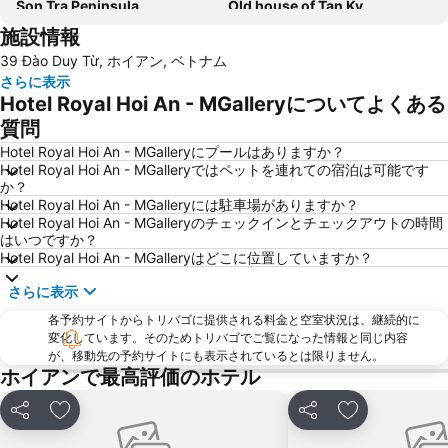
Son Tra Peninsula
Old house of Tan Ky
施設情報
Lady Buddha
Sun Wheel
39 Đào Duy Từ, ホイアン, ベトナム
Ba Na Hill
さらに表示
Hotel Royal Hoi An - MGalleryについてよくある
質問
Hotel Royal Hoi An - MGalleryにプールはありますか？
Hotel Royal Hoi An - MGalleryではペットを連れての宿泊は可能です
か？
Hotel Royal Hoi An - MGalleryには駐車場がありますか？
Hotel Royal Hoi An - MGalleryのチェックインとチェックアウトの時間
はいつですか？
Hotel Royal Hoi An - MGalleryはどこに位置していますか？
さらに表示
各予約サイトからトリバゴに提供される料金と空室状況は、継続的に
変化しています。そのためトリバゴでご覧になった情報と同じ内容
が、移動先の予約サイトにも表示されているとは限りません。
ホイアンで最高評価のホテル
シェア
お気に入りに追加
シェア
お気に入りに