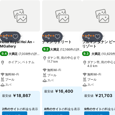
ホテル
ホテル
ホテル
5 ホテルのランク
5 ホテルのランク
5 ホテルのランク
シェア
お気に入りに追加
シェア
お気に入りに追加
シェア
お気に入
Hotel Royal Hoi An -
ナマン リトリート
プルマン ダナン ビ
MGallery
リゾート
9.2
大満足
(
12,166件の評価
)
9.4
9.3
大満足
(
7,008件の評価
)
大満足
(
10,62
ダナン市, 街の中心まで
11.7 km
ホイアン, ベトナム
ダナン市, 街の中心
4.0 km
無料Wi-Fi
無料Wi-Fi
無料Wi-Fi
プール
プール
プール
スパ
スパ
スパ
￥16,400
最安値
￥18,867
￥21,703
最安値
最安値
2件のサイト
の料金を表示
8件のサイト
の料金を表示
9件のサイト
の料金を