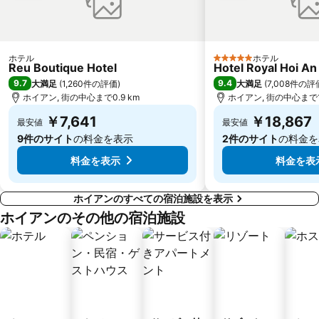
ホテル
ホテル
5 ホテルのランク
Reu Boutique Hotel
Hotel Royal Hoi An
9.7
9.4
大満足
(
1,260件の評価
)
大満足
(
7,008件の評
ホイアン, 街の中心まで0.9 km
ホイアン, 街の中心まで1.
￥7,641
￥18,867
最安値
最安値
9件のサイト
の料金を表示
2件のサイト
の料金を
料金を表示
料金を表
ホイアンのすべての宿泊施設を表示
ホイアンのその他の宿泊施設