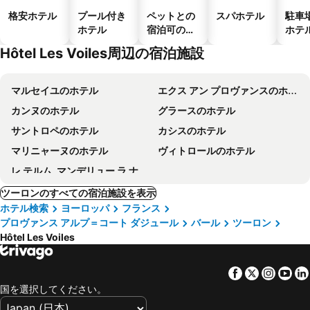
格安ホテル
プール付き
ペットとの
スパホテル
駐車
ホテル
宿泊可のホ
ホテ
テル
Hôtel Les Voiles周辺の宿泊施設
マルセイユのホテル
エクス アン プロヴァンスのホテル
カンヌのホテル
グラースのホテル
サントロペのホテル
カシスのホテル
マリニャーヌのホテル
ヴィトロールのホテル
レ テルム, マンデリュー ラ ナプルのホテル
ツーロンのすべての宿泊施設を表示
ホテル検索
ヨーロッパ
フランス
プロヴァンス アルプ＝コート ダジュール
バール
ツーロン
Hôtel Les Voiles
Facebook
Twitter
Insta
Yo
国を選択してください。