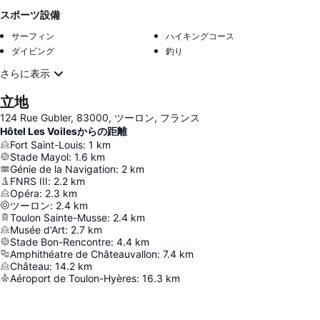
スポーツ設備
サーフィン
ハイキングコース
ダイビング
釣り
さらに表示
立地
124 Rue Gubler, 83000, ツーロン, フランス
Hôtel Les Voilesからの距離
Fort Saint-Louis
:
1
km
Stade Mayol
:
1.6
km
Génie de la Navigation
:
2
km
FNRS III
:
2.2
km
Opéra
:
2.3
km
ツーロン
:
2.4
km
Toulon Sainte-Musse
:
2.4
km
Musée d'Art
:
2.7
km
Stade Bon-Rencontre
:
4.4
km
Amphithéatre de Châteauvallon
:
7.4
km
Château
:
14.2
km
Aéroport de Toulon-Hyères
:
16.3
km