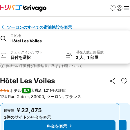
お気に入り
ログイ
メ
ツーロンのすべての宿泊施設を表示
目的地
Hôtel Les Voiles
チェックイン/アウト
滞在人数と部屋数
日付を選択
2 人、1 部屋
弊社への手数料が検索結果に及ぼす影響について
Hôtel Les Voiles
シェア
お
ホテル
8.7
大満足
(
1,211件の評価
)
3 ホテルのランク
124 Rue Gubler, 83000, ツーロン, フランス
￥22,475
￥22,475
最安値
最安値
3件のサイト
の料金を表示
3件のサイト
の料金を表示
料金を表示
料金を表示