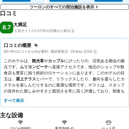
ツーロンのすべての宿泊施設を表示
口コミ
大満足
8.7
人気サイトの1,211件の評価から算出
口コミの概要
60+件の口コミからAIが要約 · 最終更新日 : 29 May 2026
このホテルは、
観光客
や
カップル
にぴったりの、活気ある都会の拠
点です。
ムリヨンビーチ
へ直接アクセスでき、地元のショップや飲
食店も豊富に揃う絶好のロケーションにあります。このホテルの目
玉は、
屋上テラス
とバーで、リラックスしたり、趣向を凝らしたカ
クテルを楽しんだりするのに最適な場所です。ゲストは、スタッフ
の並外れた親しみやすさと親切さを常に高く評価しており、朝食も
ボリューム満点で質の高いものとして頻繁に称賛されています。最
すべて表示
高の体験をするには、夕暮れ時に
ルーフトップバー
でおいしいカク
テルをぜひお楽しみください。
主な設備
ロビー内WiFi
客室内Wi-Fi
ペット可