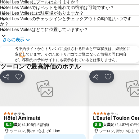
Hôtel Les Voilesにプールはありますか？
Hôtel Les Voilesではペットを連れての宿泊は可能ですか？
Hôtel Les Voilesには駐車場がありますか？
Hôtel Les Voilesのチェックインとチェックアウトの時間はいつです
か？
Hôtel Les Voilesはどこに位置していますか？
さらに表示
各予約サイトからトリバゴに提供される料金と空室状況は、継続的に
変化しています。そのためトリバゴでご覧になった情報と同じ内容
が、移動先の予約サイトにも表示されているとは限りません。
ツーロンで最高評価のホテル
シェア
お気に入りに追加
シェア
お気に入りに
ホテル
ホテル
3 ホテルのランク
4 ホテルのランク
Hôtel Amirauté
L'Eautel Toulon Ce
8.2
8.6
満足
(
4,105件の評価
)
大満足
(
2,487件の評
ツーロン, 街の中心まで0.1 km
ツーロン, 街の中心まで0