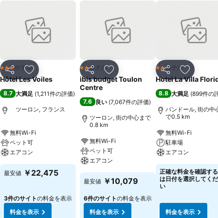
ホテル
ホテル
ホテル
3 ホテルのランク
2 ホテルのランク
2 ホテルのランク
シェア
お気に入りに追加
シェア
お気に入りに追加
シェア
お気に入
Hôtel Les Voiles
ibis budget Toulon
Hotel La Villa Flori
Centre
8.7
8.8
大満足
(
1,211件の評価
)
大満足
(
899件の
7.6
良い
(
7,067件の評価
)
ツーロン, フランス
バンドール, 街の中
で0.5 km
ツーロン, 街の中心まで
0.8 km
無料Wi-Fi
無料Wi-Fi
無料Wi-Fi
ペット可
駐車場
ペット可
エアコン
エアコン
エアコン
￥22,475
正確な料金を確認する
最安値
は日付を選択してくだ
￥10,079
最安値
い
3件のサイト
の料金を表示
6件のサイト
の料金を表示
料金を表示
料金を表示
料金を表示