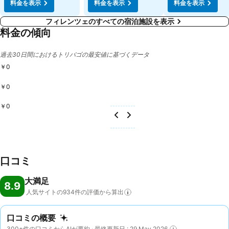
料金を表示
料金を表示
料金を表示
フィレンツェのすべての宿泊施設を表示
料金の傾向
過去30日間におけるトリバゴの最安値に基づくデータ
￥0
￥0
￥0
口コミ
大満足
8.9
人気サイトの934件の評価から算出
口コミの概要
300+件の口コミからAIが要約 · 最終更新日 : 29 May 2026