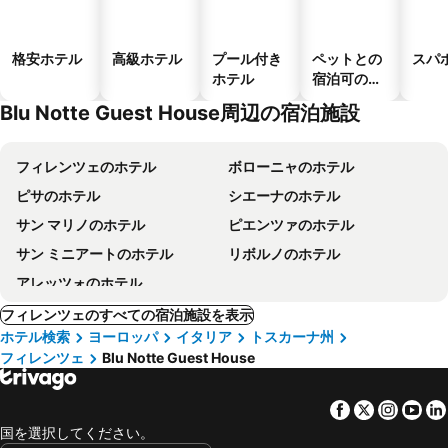
格安ホテル
高級ホテル
プール付き
ペットとの
スパ
ホテル
宿泊可のホ
テル
Blu Notte Guest House周辺の宿泊施設
フィレンツェのホテル
ボローニャのホテル
ピサのホテル
シエーナのホテル
サン マリノのホテル
ピエンツァのホテル
サン ミニアートのホテル
リボルノのホテル
アレッツォのホテル
フィレンツェのすべての宿泊施設を表示
ホテル検索
ヨーロッパ
イタリア
トスカーナ州
フィレンツェ
Blu Notte Guest House
Facebook
Twitter
Insta
Yo
国を選択してください。