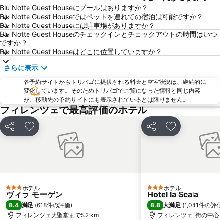
ダビデ像 (ミケランジェロ)
Firenze Festival
Blu Notte Guest Houseにプールはありますか？
Blu Notte Guest Houseではペットを連れての宿泊は可能ですか？
サンタ・クローチェ教会
Brunelleschi
Blu Notte Guest Houseには駐車場がありますか？
Basilica of St Lawrence
Officina Profumo Farmaceutica di Santa Maria Novella
Blu Notte Guest Houseのチェックインとチェックアウトの時間はいつ
ですか？
The Westin Excelsior
Il Prato
Blu Notte Guest Houseはどこに位置していますか？
Siena Railway Station
Badia Fiorentina
さらに表示
Via dei Calzaiuoli
Piazza della Repubblica
各予約サイトからトリバゴに提供される料金と空室状況は、継続的に
Palazzo Strozzi
カンポ ディ マルテ
変化しています。そのためトリバゴでご覧になった情報と同じ内容
が、移動先の予約サイトにも表示されているとは限りません。
Soffiano
Antella
フィレンツェで最高評価のホテル
Peretola
Teatro Manzoni
シェア
お気に入りに追加
シェア
お気に入りに
Staggia Senese
ホテル
ホテル
3 ホテルのランク
3 ホテルのランク
ヴィラ モーゲン
Hotel la Scala
8.4
8.8
満足
(
618件の評価
)
大満足
(
1,041件の評
フィレンツェ大聖堂まで5.2 km
フィレンツェ, 街の中心ま