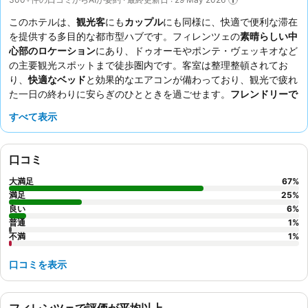
このホテルは、
観光客
にも
カップル
にも同様に、快適で便利な滞在
を提供する多目的な都市型ハブです。フィレンツェの
素晴らしい中
心部のロケーション
にあり、ドゥオーモやポンテ・ヴェッキオなど
の主要観光スポットまで徒歩圏内です。客室は整理整頓されてお
り、
快適なベッド
と効果的なエアコンが備わっており、観光で疲れ
た一日の終わりに安らぎのひとときを過ごせます。
フレンドリーで
親切なフロントチーム
は、地元の情報やサービスについていつでも
すべて表示
喜んでお手伝いします。よりリラックスした滞在を希望する場合
は、静かな庭園に面した部屋をリクエストすることをおすすめしま
す。
口コミ
大満足
67
%
満足
25
%
良い
6
%
普通
1
%
不満
1
%
口コミを表示
フィレンツェで評価が平均以上