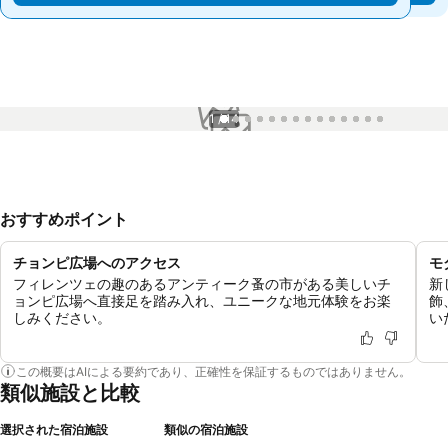
1 / 14
おすすめポイント
チョンピ広場へのアクセス
モ
フィレンツェの趣のあるアンティーク蚤の市がある美しいチ
新
ョンピ広場へ直接足を踏み入れ、ユニークな地元体験をお楽
飾
しみください。
い
この概要はAIによる要約であり、正確性を保証するものではありません。
類似施設と比較
選択された宿泊施設
類似の宿泊施設