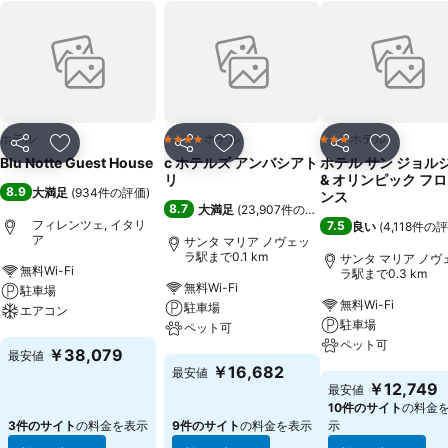
ホテル
ホテル
ホテル
4 ホテルのランク
3 ホテルのランク
シェア
お気に入りに追加
シェア
お気に入りに追加
シェア
お気に入
Blu Notte Guest House
c ホテルズ アンバシアト
ホテル サン ジョル
リ
& オリンピック フ
8.9
大満足
(
934件の評価
)
ンス
8.7
大満足
(
23,907件の評価
)
フィレンツェ, イタリ
7.5
良い
(
4,118件の
ア
サンタ マリア ノヴェッ
ラ駅まで0.1 km
サンタ マリア ノヴ
無料Wi-Fi
ラ駅まで0.3 km
無料Wi-Fi
駐車場
無料Wi-Fi
駐車場
エアコン
駐車場
ペット可
ペット可
料金を表示
￥38,079
最安値
料金を表示
￥16,682
最安値
料金を表示
￥12,749
最安値
10件のサイト
の料金
3件のサイト
の料金を表示
9件のサイト
の料金を表示
示