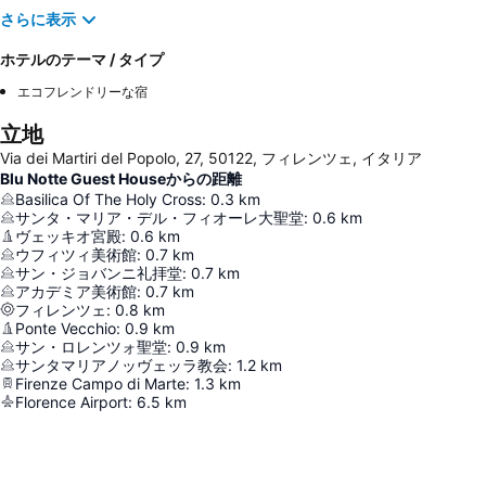
さらに表示
ホテルのテーマ / タイプ
エコフレンドリーな宿
立地
Via dei Martiri del Popolo, 27, 50122, フィレンツェ, イタリア
Blu Notte Guest Houseからの距離
Basilica Of The Holy Cross
:
0.3
km
サンタ・マリア・デル・フィオーレ大聖堂
:
0.6
km
ヴェッキオ宮殿
:
0.6
km
ウフィツィ美術館
:
0.7
km
サン・ジョバンニ礼拝堂
:
0.7
km
アカデミア美術館
:
0.7
km
フィレンツェ
:
0.8
km
Ponte Vecchio
:
0.9
km
サン・ロレンツォ聖堂
:
0.9
km
サンタマリアノッヴェッラ教会
:
1.2
km
Firenze Campo di Marte
:
1.3
km
Florence Airport
:
6.5
km