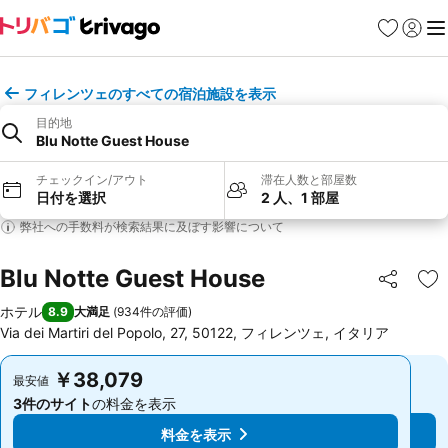
お気に入り
ログイ
メ
フィレンツェのすべての宿泊施設を表示
目的地
Blu Notte Guest House
チェックイン/アウト
滞在人数と部屋数
日付を選択
2 人、1 部屋
弊社への手数料が検索結果に及ぼす影響について
Blu Notte Guest House
シェア
お
ホテル
8.9
大満足
(
934件の評価
)
Via dei Martiri del Popolo, 27, 50122, フィレンツェ, イタリア
￥38,079
￥38,079
最安値
最安値
3件のサイト
の料金を表示
3件のサイト
の料金を表示
料金を表示
料金を表示