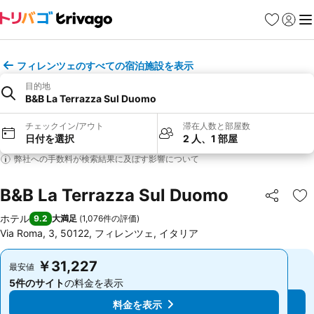
お気に入り
ログイ
メ
フィレンツェのすべての宿泊施設を表示
目的地
B&B La Terrazza Sul Duomo
チェックイン/アウト
滞在人数と部屋数
日付を選択
2 人、1 部屋
弊社への手数料が検索結果に及ぼす影響について
B&B La Terrazza Sul Duomo
シェア
お
ホテル
9.2
大満足
(
1,076件の評価
)
Via Roma, 3, 50122, フィレンツェ, イタリア
￥31,227
￥31,227
最安値
最安値
5件のサイト
の料金を表示
5件のサイト
の料金を表示
料金を表示
料金を表示