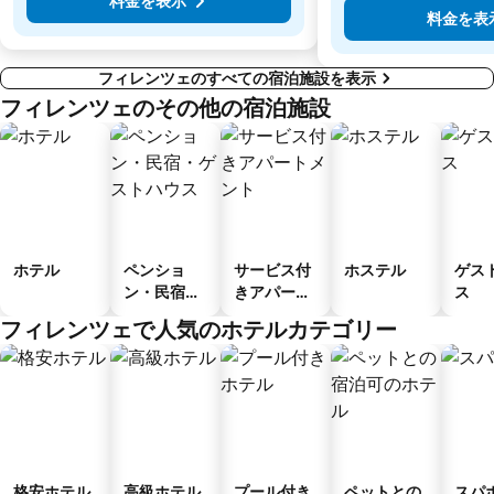
料金を表示
料金を表
フィレンツェのすべての宿泊施設を表示
フィレンツェのその他の宿泊施設
ホテル
ペンショ
サービス付
ホステル
ゲス
ン・民宿・
きアパート
ス
ゲストハウ
メント
フィレンツェで人気のホテルカテゴリー
ス
格安ホテル
高級ホテル
プール付き
ペットとの
スパ