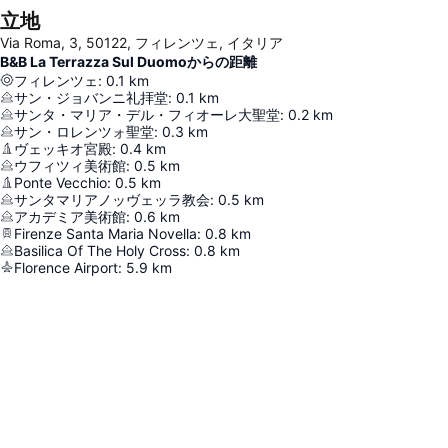
立地
Via Roma, 3, 50122, フィレンツェ, イタリア
B&B La Terrazza Sul Duomoからの距離
フィレンツェ
:
0.1
km
サン・ジョバンニ礼拝堂
:
0.1
km
サンタ・マリア・デル・フィオーレ大聖堂
:
0.2
km
サン・ロレンツォ聖堂
:
0.3
km
ヴェッキオ宮殿
:
0.4
km
ウフィツィ美術館
:
0.5
km
Ponte Vecchio
:
0.5
km
サンタマリアノッヴェッラ教会
:
0.5
km
アカデミア美術館
:
0.6
km
Firenze Santa Maria Novella
:
0.8
km
Basilica Of The Holy Cross
:
0.8
km
Florence Airport
:
5.9
km