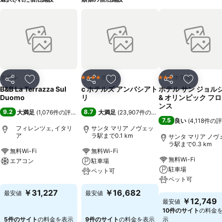
ホテル
ホテル
ホテル
4 ホテルのランク
3 ホテルのランク
シェア
お気に入りに追加
シェア
お気に入りに追加
シェア
お気に入
B&B La Terrazza Sul
c ホテルズ アンバシアト
ホテル サン ジョル
Duomo
リ
& オリンピック フ
ンス
9.2
8.7
大満足
(
1,076件の評価
)
大満足
(
23,907件の評価
)
7.5
良い
(
4,118件の
フィレンツェ, イタリ
サンタ マリア ノヴェッ
ア
ラ駅まで0.1 km
サンタ マリア ノヴ
ラ駅まで0.3 km
無料Wi-Fi
無料Wi-Fi
無料Wi-Fi
エアコン
駐車場
駐車場
ペット可
料金を表示
ペット可
料金を表示
￥31,227
￥16,682
最安値
最安値
料金を表示
￥12,749
最安値
10件のサイト
の料金
5件のサイト
の料金を表示
9件のサイト
の料金を表示
示