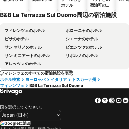
ホテル
宿泊可のホ
テル
B&B La Terrazza Sul Duomo周辺の宿泊施設
フィレンツェのホテル
ボローニャのホテル
ピサのホテル
シエーナのホテル
サン マリノのホテル
ピエンツァのホテル
サン ミニアートのホテル
リボルノのホテル
アレッツォのホテル
フィレンツェのすべての宿泊施設を表示
ホテル検索
ヨーロッパ
イタリア
トスカーナ州
フィレンツェ
B&B La Terrazza Sul Duomo
Facebook
Twitter
Insta
Yo
国を選択してください。
Googleに追加
トリバゴの結果を簡単に確認: Google上