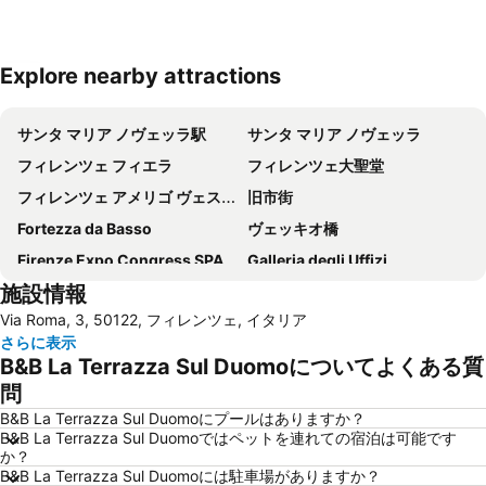
Explore nearby attractions
地図を拡大
サンタ マリア ノヴェッラ駅
サンタ マリア ノヴェッラ
フィレンツェ フィエラ
フィレンツェ大聖堂
フィレンツェ アメリゴ ヴェスプッチ空港
旧市街
Fortezza da Basso
ヴェッキオ橋
Firenze Expo Congress SPA
Galleria degli Uffizi
施設情報
アカデミア美術館
Stazione di Prato Centrale
Via Roma, 3, 50122, フィレンツェ, イタリア
ジョットの鐘楼
Mercato di San Lorenzo
さらに表示
San Lorenzo Market
(ピエンツァ)フィレンツェ歴史地区
B&B La Terrazza Sul Duomoについてよくある質
ダビデ像 (ミケランジェロ)
Brunelleschi
問
Basilica of St Lawrence
Officina Profumo Farmaceutica di Santa Maria Novella
B&B La Terrazza Sul Duomoにプールはありますか？
B&B La Terrazza Sul Duomoではペットを連れての宿泊は可能です
Firenze Festival
The Westin Excelsior
か？
B&B La Terrazza Sul Duomoには駐車場がありますか？
サンタ・クローチェ教会
Il Prato