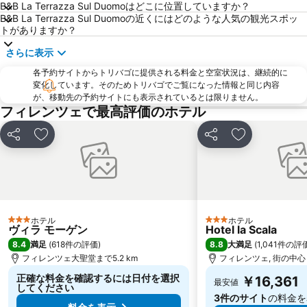
B&B La Terrazza Sul Duomoはどこに位置していますか？
Siena Railway Station
Piazza della Repubblica
B&B La Terrazza Sul Duomoの近くにはどのような人気の観光スポッ
トがありますか？
Via dei Calzaiuoli
Palazzo Strozzi
さらに表示
Badia Fiorentina
カンポ ディ マルテ
各予約サイトからトリバゴに提供される料金と空室状況は、継続的に
Soffiano
Peretola
変化しています。そのためトリバゴでご覧になった情報と同じ内容
Antella
Teatro Manzoni
が、移動先の予約サイトにも表示されているとは限りません。
フィレンツェで最高評価のホテル
Staggia Senese
シェア
お気に入りに追加
シェア
お気に入りに
ホテル
ホテル
3 ホテルのランク
3 ホテルのランク
ヴィラ モーゲン
Hotel la Scala
8.4
8.8
満足
(
618件の評価
)
大満足
(
1,041件の評
フィレンツェ大聖堂まで5.2 km
フィレンツェ, 街の中心ま
正確な料金を確認するには日付を選択
￥16,361
最安値
してください
3件のサイト
の料金を