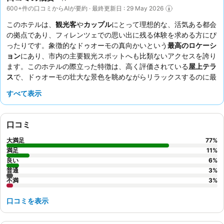
600+件の口コミからAIが要約 · 最終更新日 : 29 May 2026
このホテルは、
観光客
や
カップル
にとって理想的な、活気ある都会
の拠点であり、フィレンツェでの思い出に残る体験を求める方にぴ
ったりです。象徴的なドゥオーモの真向かいという
最高のロケーシ
ョン
にあり、市内の主要観光スポットへも比類ないアクセスを誇り
ます。このホテルの際立った特徴は、高く評価されている
屋上テラ
ス
で、ドゥオーモの壮大な景色を眺めながらリラックスするのに最
適です。ゲストは、親切で融通の利く
スタッフとサービス
を常に絶
すべて表示
賛しており、朝食はシンプルで新鮮な選択肢が用意され、食事制限
にも対応しています。最高の体験をするには、素晴らしい街の景色
を最大限に楽しむために、高層階の部屋をリクエストすることをお
口コミ
勧めします。
大満足
77
%
満足
11
%
良い
6
%
普通
3
%
不満
3
%
口コミを表示