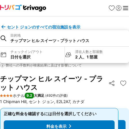
お気に入り
ログイ
メ
セント ジョンのすべての宿泊施設を表示
目的地
チップマン ヒル スイーツ - プラット ハウス
チェックイン/アウト
滞在人数と部屋数
日付を選択
2 人、1 部屋
弊社への手数料が検索結果に及ぼす影響について
チップマン ヒル スイーツ - プラ
ット ハウス
シェア
お
ホテル
9.2
大満足
(
492件の評価
)
4 ホテルのランク
1 Chipman Hill, セント ジョン, E2L2A7, カナダ
正確な料金を確認するには日付を選択してください
正確な料金を確認するには日付を選択してください
料金を表示
料金を表示