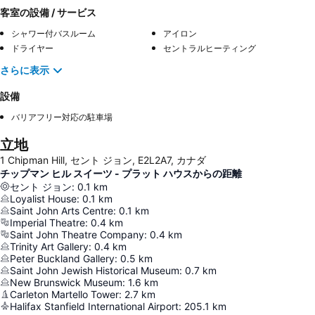
客室の設備 / サービス
シャワー付バスルーム
アイロン
ドライヤー
セントラルヒーティング
さらに表示
設備
バリアフリー対応の駐車場
立地
1 Chipman Hill, セント ジョン, E2L2A7, カナダ
チップマン ヒル スイーツ - プラット ハウスからの距離
セント ジョン
:
0.1
km
Loyalist House
:
0.1
km
Saint John Arts Centre
:
0.1
km
Imperial Theatre
:
0.4
km
Saint John Theatre Company
:
0.4
km
Trinity Art Gallery
:
0.4
km
Peter Buckland Gallery
:
0.5
km
Saint John Jewish Historical Museum
:
0.7
km
New Brunswick Museum
:
1.6
km
Carleton Martello Tower
:
2.7
km
Halifax Stanfield International Airport
:
205.1
km