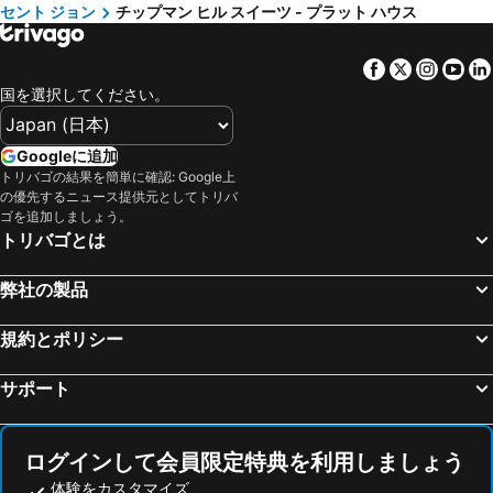
セント ジョン
チップマン ヒル スイーツ - プラット ハウス
Facebook
Twitter
Insta
Yo
国を選択してください。
Googleに追加
トリバゴの結果を簡単に確認: Google上
の優先するニュース提供元としてトリバ
ゴを追加しましょう。
トリバゴとは
弊社の製品
規約とポリシー
サポート
ログインして会員限定特典を利用しましょう
体験をカスタマイズ