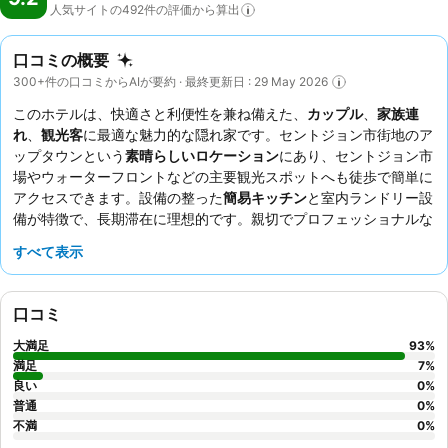
人気サイトの492件の評価から算出
口コミの概要
300+件の口コミからAIが要約 · 最終更新日 : 29 May 2026
このホテルは、快適さと利便性を兼ね備えた、
カップル
、
家族連
れ
、
観光客
に最適な魅力的な隠れ家です。セントジョン市街地のア
ップタウンという
素晴らしいロケーション
にあり、セントジョン市
場やウォーターフロントなどの主要観光スポットへも徒歩で簡単に
アクセスできます。設備の整った
簡易キッチン
と室内ランドリー設
備が特徴で、長期滞在に理想的です。親切でプロフェッショナルな
スタッフ
は、温かい雰囲気作りに貢献しており、ゲストから常に高
すべて表示
く評価されています。また、スムーズなセルフチェックインも好評
です。心ゆくまでリラックスしたいなら、
ジェットバス
付きのスイ
ートを予約してみてはいかがでしょうか。
口コミ
大満足
93
%
満足
7
%
良い
0
%
普通
0
%
不満
0
%