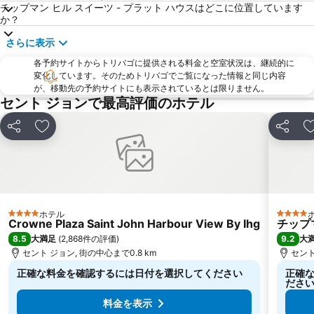
チップマン ヒル スイーツ - プラット ハウスはどこに位置しています
か？
さらに表示
各予約サイトからトリバゴに提供される料金と空室状況は、継続的に
変化しています。そのためトリバゴでご覧になった情報と同じ内容
が、移動先の予約サイトにも表示されているとは限りません。
セント ジョンで最高評価のホテル
シェア
お気に入りに追加
シェア
ホテル
4 ホテルのランク
4 ホテ
Crowne Plaza Saint John Harbour View By Ihg
チップマ
8.5
9.2
大満足
(
2,868件の評価
)
大
セント ジョン, 街の中心まで0.8 km
セント
正確な料金を確認するには日付を選択してください
正確
ださ
料金を表示