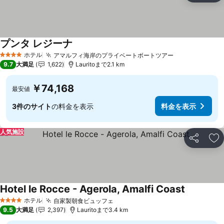
プンタ レジーナ
ホテル
アマルフィ海岸のプライベートボートツアー
4 ホテルのランク
9.7
大満足
1,622
Lauritoまで2.1 km
￥74,168
最安値
3件のサイト
の料金を表示
料金を表示
人気施設
シェア
お
Hotel le Rocce - Agerola, Amalfi Coast
ホテル
自家製朝食ビュッフェ
4 ホテルのランク
9.5
大満足
2,397
Lauritoまで3.4 km