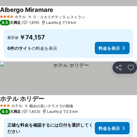
Albergo Miramare
ホテル
ラ・スカリナテッラ レストラン
4 ホテルのランク
9.5
大満足
1,974
Lauritoまで1.9 km
￥74,157
最安値
6件のサイト
の料金を表示
料金を表示
シェア
お
ホテル ホリデー
ホテル
眺めの良いテラスでの朝食
3 ホテルのランク
8.5
大満足
1,403
Lauritoまで2.5 km
正確な料金を確認するには日付を選択してく
料金を表示
ださい