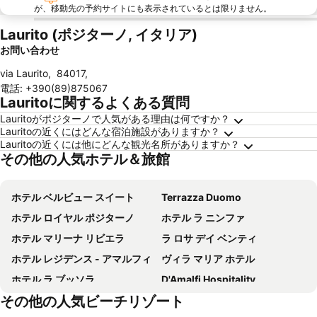
が、移動先の予約サイトにも表示されているとは限りません。
Laurito (ポジターノ, イタリア)
お問い合わせ
via Laurito
,
84017
,
電話
:
+390(89)875067
Lauritoに関するよくある質問
Lauritoがポジターノで人気がある理由は何ですか？
Lauritoの近くにはどんな宿泊施設がありますか？
Lauritoの近くには他にどんな観光名所がありますか？
その他の人気ホテル＆旅館
ホテル ベルビュー スイート
Terrazza Duomo
ホテル ロイヤル ポジターノ
ホテル ラ ニンファ
ホテル マリーナ リビエラ
ラ ロサ デイ ベンティ
ホテル レジデンス - アマルフィ
ヴィラ マリア ホテル
ホテル ラ ブッソラ
D'Amalfi Hospitality
その他の人気ビーチリゾート
グランド ホテル エクセルシオール アマルフィ
ヴィラ ローザ