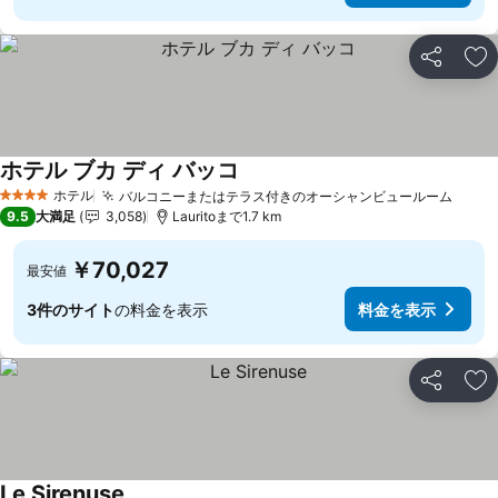
シェア
お
ホテル ブカ ディ バッコ
ホテル
バルコニーまたはテラス付きのオーシャンビュールーム
4 ホテルのランク
9.5
大満足
3,058
Lauritoまで1.7 km
￥70,027
最安値
3件のサイト
の料金を表示
料金を表示
シェア
お
Le Sirenuse