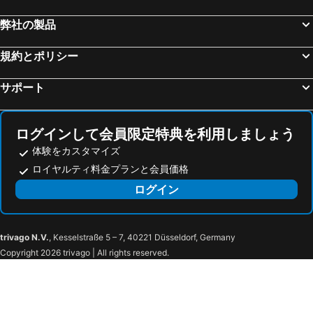
マッサ・ルブレンセ 海辺のホテル
San Giuseppe Vesuviano 海辺のホテル
Hotel Villa Fraulo
シャロン ハウス
弊社の製品
ポッツオーリ 海辺のホテル
バラーノ ディスキア 海辺のホテル
Maison Il Conservatorio
Casa Guadagno
チェターラ 海辺のホテル
バーコリ 海辺のホテル
規約とポリシー
ヒルトン ソレント パレス
ホテル マリー
ベネヴェント 海辺のホテル
フローレ 海辺のホテル
イル サン ピエトロ ディ ポシターノ
Villa Santa Chiara Positano
サポート
トレ デル グレコ 海辺のホテル
ポルティチ 海辺のホテル
ラ ソルジェンテ デル ソレ
Antalia Boutique Hotel
マリンカント
Hotel Eden Roc
ログインして会員限定特典を利用しましょう
Alcione Residence
Hotel L'Ancora
体験をカスタマイズ
ホテル トラモント ドーロ
Le Sirenuse
ロイヤルティ料金プランと会員価格
ホテル レ フィオリエーレ
コーヴォ デイ サラチェーニ
ログイン
ホテル サヴォイア
Albergo Miramare
パラッツォ タラモ
Hotel Casa Albertina
Relais Ohana
ホテル ブリタニア
trivago N.V.
, Kesselstraße 5 – 7, 40221 Düsseldorf, Germany
Copyright 2026 trivago | All rights reserved.
Hotel Diana
HOTEL ZI'NTONIO
ラ モレスカ
ウリッセ デラックス ホステル
ホテル ミラマーレ
ホテル バイア ディ プオロ