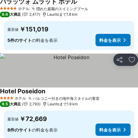
パラッツォ ムラット ホテル
ホテル
隠れた庭園のスイミングプール
5 ホテルのランク
9.6
大満足
2,417
Lauritoまで1.8 km
￥151,019
最安値
5件のサイト
の料金を表示
料金を表示
シェア
お
Hotel Poseidon
ホテル
バルコニー付きの地中海スタイルの客室
4 ホテルのランク
9.5
大満足
2,793
Lauritoまで1.9 km
￥72,669
最安値
8件のサイト
の料金を表示
料金を表示