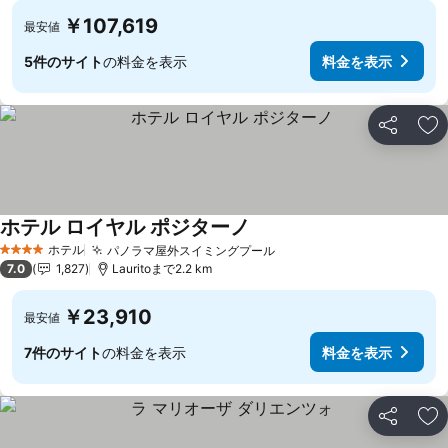
￥107,619
最安値
5件のサイト
の料金を表示
料金を表示
シェア
お
ホテル ロイヤル ポジターノ
ホテル
パノラマ屋外スイミングプール
4 ホテルのランク
7.0
1,827
Lauritoまで2.2 km
￥23,910
最安値
7件のサイト
の料金を表示
料金を表示
シェア
お