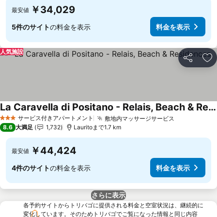
￥34,029
最安値
5件のサイト
の料金を表示
料金を表示
人気施設
シェア
お
La Caravella di Positano - Relais, Beach & Residences
サービス付きアパートメント
敷地内マッサージサービス
3 ホテルのランク
8.6
大満足
1,732
Lauritoまで1.7 km
￥44,424
最安値
4件のサイト
の料金を表示
料金を表示
さらに表示
各予約サイトからトリバゴに提供される料金と空室状況は、継続的に
変化しています。そのためトリバゴでご覧になった情報と同じ内容