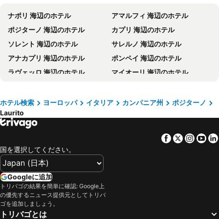
Palazzo Ferraioli
Hotel Aurora
ナポリ 海辺のホテル
アマルフィ 海辺のホテル
Hotel Lidomare
Amalfi Suite Boutique Hotel
ポジターノ 海辺のホテル
カプリ 海辺のホテル
Villa Santa Maria
Hotel Villa Annalara Charme And Relax
ソレント 海辺のホテル
サレルノ 海辺のホテル
Villa Sole
ホテル ソール スプレンディド
アナカプリ 海辺のホテル
ポンペイ 海辺のホテル
ホテル アマルフィ
ホテル イル ニド
ラヴェッロ 海辺のホテル
マイオーリ 海辺のホテル
モナステロ サンタ ローザ ホテル & スパ
Hotel Pupetto
イスキア 海辺のホテル
アジェーロラ 海辺のホテル
ホテル パノラマ
ルーナ コンヴェント
ベトリ スル マーレ 海辺のホテル
アトラーニ 海辺のホテル
ホテル フォンタナ
Hotel Il Faro
ホテル検索
ヨーロッパ
イタリア
カンパニア州
ポジターノ
Laurito
エルコラーノ 海辺のホテル
フォリーオ 海辺のホテル
Hotel Villa Pandora
ホテル メック
プローチダ島 海辺のホテル
プライアーノ 海辺のホテル
Albergo S. Andrea
ロイズ バイア ホテル
Facebook
Twitter
Insta
Yo
サンアサディソレント 海辺のホテル
ミノリ 海辺のホテル
Ravello Art Hotel Marmorata
ホテル マルゲリータ
国を選択してください。
ヴィコエケネセ 海辺のホテル
ピャーノ ディ ソッレント 海辺のホテル
NH コレクション グランド ホテルコンヴェント ディ アマルフィ
Hotel Zeus
スカラ 海辺のホテル
スカファー 海辺のホテル
ホテル レジネッラ ポジターノ
コンカ ドーロ
Googleに追加
コンカ デイ マリーニ 海辺のホテル
パエストゥム 海辺のホテル
トリバゴの結果を簡単に確認: Google上
ホテル ブカ ディ バッコ
ホテル ディモラ フォルニロ
の優先するニュース提供元としてトリバ
ラッコアメーノ（イスキア） 海辺のホテル
Pimonte 海辺のホテル
Hotel Villa delle Palme
Palazzo Marzoli Resort
ゴを追加しましょう。
トリバゴとは
カザミッチョラ テルメ 海辺のホテル
カステラマーレ ディ スタビア 海辺のホテル
メゾン サン パオロ ベッド & ブレックファースト
ホテル アンティカ レプッブリカ