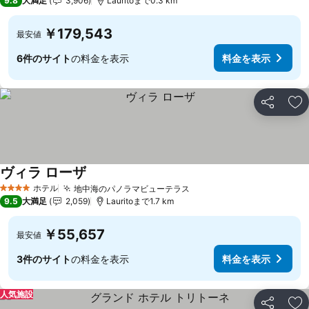
9.8
大満足
3,906
Lauritoまで0.3 km
￥179,543
最安値
6件のサイト
の料金を表示
料金を表示
シェア
お
ヴィラ ローザ
ホテル
地中海のパノラマビューテラス
4 ホテルのランク
9.5
大満足
2,059
Lauritoまで1.7 km
￥55,657
最安値
3件のサイト
の料金を表示
料金を表示
人気施設