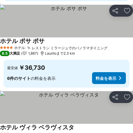
シェア
お
ホテル ポサ ポサ
ホテル
レストラン ミラージュでのパノラマダイニング
4 ホテルのランク
8.5
大満足
1,867
Lauritoまで2.3 km
￥36,730
最安値
6件のサイト
の料金を表示
料金を表示
シェア
お
ホテル ヴィラ ベラヴィスタ