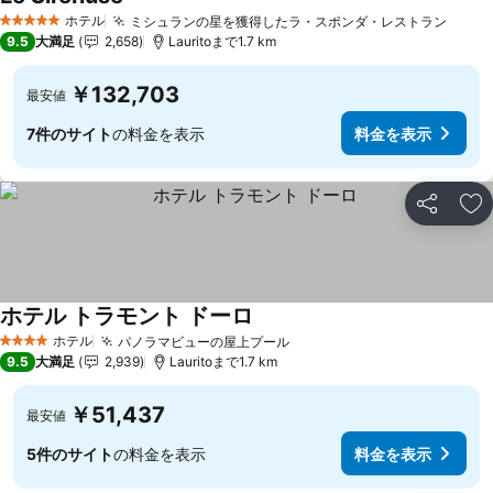
ホテル
ミシュランの星を獲得したラ・スポンダ・レストラン
5 ホテルのランク
9.5
大満足
2,658
Lauritoまで1.7 km
￥132,703
最安値
7件のサイト
の料金を表示
料金を表示
シェア
お
ホテル トラモント ドーロ
ホテル
パノラマビューの屋上プール
4 ホテルのランク
9.5
大満足
2,939
Lauritoまで1.7 km
￥51,437
最安値
5件のサイト
の料金を表示
料金を表示