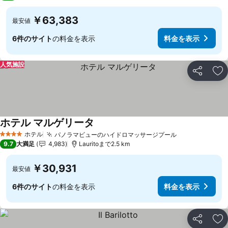
￥63,383
最安値
6件のサイト
の料金を表示
料金を表示
人気施設
シェア
お
ホテル マルゲリータ
ホテル
パノラマビューのハイドロマッサージプール
4 ホテルのランク
9.7
大満足
4,983
Lauritoまで2.5 km
￥30,931
最安値
6件のサイト
の料金を表示
料金を表示
シェア
お