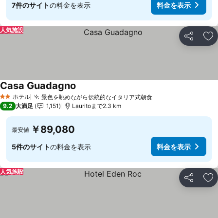
7件のサイト
の料金を表示
料金を表示
人気施設
シェア
お
Casa Guadagno
ホテル
景色を眺めながら伝統的なイタリア式朝食
2 ホテルのランク
9.2
大満足
1,151
Lauritoまで2.3 km
￥89,080
最安値
5件のサイト
の料金を表示
料金を表示
人気施設
シェア
お