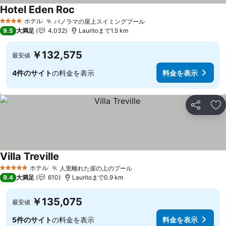
Hotel Eden Roc
ホテル
パノラマの屋上スイミングプール
4 ホテルのランク
9.5
大満足
4,032
Lauritoまで1.5 km
￥132,575
最安値
4件のサイト
の料金を表示
料金を表示
シェア
お
Villa Treville
ホテル
人里離れた崖の上のプール
5 ホテルのランク
9.4
大満足
610
Lauritoまで0.9 km
￥135,075
最安値
5件のサイト
の料金を表示
料金を表示