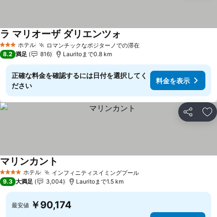
ラ マリオーザ ダリエンツォ
ホテル
ロマンチックなポジターノでの滞在
3 ホテルのランク
8.2
満足
816
Lauritoまで0.8 km
正確な料金を確認するには日付を選択してく
料金を表示
ださい
シェア
お
マリンカント
ホテル
インフィニティスイミングプール
4 ホテルのランク
9.3
大満足
3,004
Lauritoまで1.5 km
￥90,174
最安値