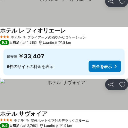
シェア
お
ホテル レ フィオリエーレ
ホテル
プライアーノの穏やかなロケーション
3 ホテルのランク
9.3
大満足
1,515
Lauritoまで1.8 km
￥33,407
最安値
6件のサイト
の料金を表示
料金を表示
シェア
お
ホテル サヴォイア
ホテル
屋外ホットタブ付きデラックスルーム
4 ホテルのランク
9.4
大満足
2,760
Lauritoまで1.9 km