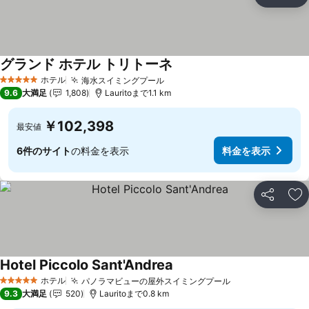
シェア
お
グランド ホテル トリトーネ
ホテル
海水スイミングプール
5 ホテルのランク
9.6
大満足
1,808
Lauritoまで1.1 km
￥102,398
最安値
6件のサイト
の料金を表示
料金を表示
シェア
お
Hotel Piccolo Sant'Andrea
ホテル
パノラマビューの屋外スイミングプール
5 ホテルのランク
9.3
大満足
520
Lauritoまで0.8 km