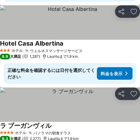
シェア
お
Hotel Casa Albertina
ホテル
ウェルネスマッサージサービス
3 ホテルのランク
8.9
大満足
1,287
Lauritoまで1.9 km
正確な料金を確認するには日付を選択してく
料金を表示
ださい
シェア
お
ラ ブーガンヴィル
ホテル
パノラマの朝食テラス
4 ホテルのランク
9.3
大満足
2,277
Lauritoまで1.9 km