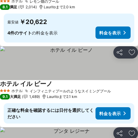
ホテル
レモン畑のプール
3 ホテルのランク
8.1
満足
2,014
Lauritoまで2.0 km
￥20,622
最安値
4件のサイト
の料金を表示
料金を表示
シェア
お
ホテル イル ピーノ
ホテル
インフィニティプールのようなスイミングプール
3 ホテルのランク
9.1
大満足
1,489
Lauritoまで2.1 km
正確な料金を確認するには日付を選択してく
料金を表示
ださい
シェア
お