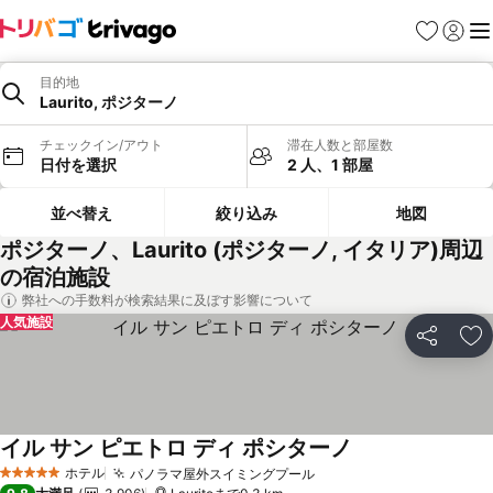
お気に入り
ログイ
メ
目的地
Laurito, ポジターノ
チェックイン/アウト
滞在人数と部屋数
日付を選択
2 人、1 部屋
並べ替え
絞り込み
地図
ポジターノ、Laurito (ポジターノ, イタリア)周辺
の宿泊施設
弊社への手数料が検索結果に及ぼす影響について
人気施設
シェア
お
イル サン ピエトロ ディ ポシターノ
ホテル
パノラマ屋外スイミングプール
5 ホテルのランク