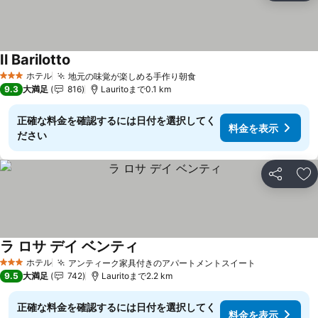
Il Barilotto
ホテル
地元の味覚が楽しめる手作り朝食
3 ホテルのランク
9.3
大満足
816
Lauritoまで0.1 km
正確な料金を確認するには日付を選択してく
料金を表示
ださい
シェア
お
ラ ロサ デイ ベンティ
ホテル
アンティーク家具付きのアパートメントスイート
3 ホテルのランク
9.5
大満足
742
Lauritoまで2.2 km
正確な料金を確認するには日付を選択してく
料金を表示