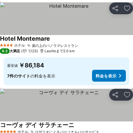
シェア
お
Hotel Montemare
ホテル
崖の上のパノラマレストラン
4 ホテルのランク
9.2
大満足
1,123
Lauritoまで2.0 km
￥86,184
最安値
7件のサイト
の料金を表示
料金を表示
シェア
お
コーヴォ デイ サラチェーニ
ホテル
ロザリオによるパーソナルバーサービス