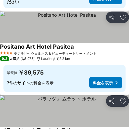
ださい
シェア
お
Positano Art Hotel Pasitea
ホテル
ウェルネス＆ビューティートリートメント
4 ホテルのランク
9.3
大満足
978
Lauritoまで2.2 km
￥39,575
最安値
7件のサイト
の料金を表示
料金を表示
シェア
お