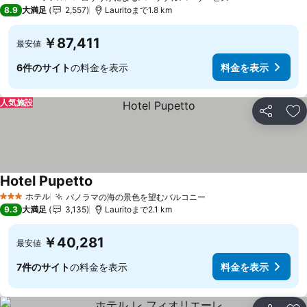
5 ホテルのランク
8.9
大満足
2,557
Lauritoまで1.8 km
￥87,411
最安値
6件のサイト
の料金を表示
料金を表示
人気施設
シェア
お
Hotel Pupetto
ホテル
パノラマの海の景色を望むバルコニー
3 ホテルのランク
9.3
大満足
3,135
Lauritoまで2.1 km
￥40,281
最安値
7件のサイト
の料金を表示
料金を表示