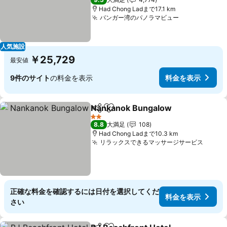
Had Chong Ladまで17.1 km
パンガー湾のパノラマビュー
料金を表示
人気施設
￥25,729
最安値
9件のサイト
の料金を表示
料金を表示
Nankanok Bungalow
シェア
お気に入りに追加
料金
2 ホテルのランク
8.8
大満足
108
Had Chong Ladまで10.3 km
リラックスできるマッサージサービス
料金
正確な料金を確認するには日付を選択してくだ
料金を表示
さい