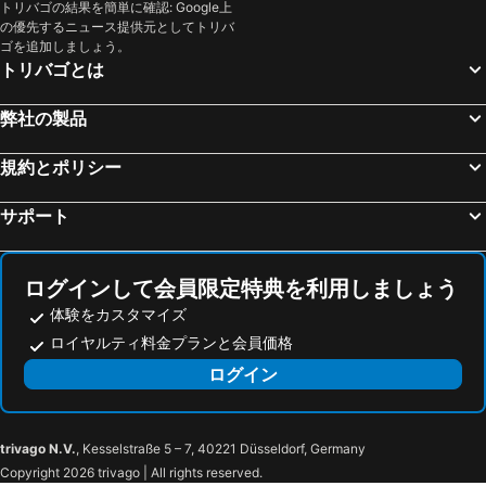
Saladan 海辺のホテル
Koh Naka Yai 海辺のホテル
トリバゴの結果を簡単に確認: Google上
の優先するニュース提供元としてトリバ
カオソック 海辺のホテル
コー ヤオ ヤイ 海辺のホテル
ゴを追加しましょう。
トリバゴとは
ヤオノイ島 海辺のホテル
Koh Hae 海辺のホテル
Nathon 海辺のホテル
Pilai Beach 海辺のホテル
弊社の製品
Noppharat Thara Beach 海辺のホテル
Siam Bay 海辺のホテル
規約とポリシー
サポート
ログインして会員限定特典を利用しましょう
体験をカスタマイズ
ロイヤルティ料金プランと会員価格
ログイン
trivago N.V.
, Kesselstraße 5 – 7, 40221 Düsseldorf, Germany
Copyright 2026 trivago | All rights reserved.