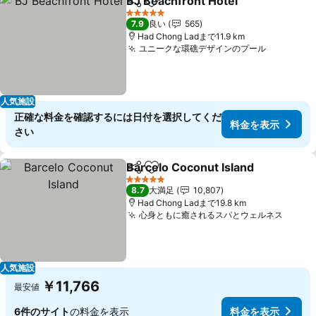
BJ Beachfront Hotel
シェア
お気に入りに追加
料金
5 ホテルのランク
7.9
良い
565
Had Chong Ladまで11.9 km
ユニークな環礁デザインのプール
料金を表
人気施設
正確な料金を確認するには日付を選択してくだ
料金を表示
さい
Barcelo Coconut Island
シェア
お気に入りに追加
料
5 ホテルのランク
8.7
大満足
10,807
Had Chong Ladまで19.8 km
心身ともに癒されるスパとウェルネス
料金
人気施設
￥11,766
最安値
6件のサイト
の料金を表示
料金を表示