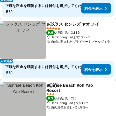
正確な料金を確認するには日付を選択してくだ
料金を表示
さい
シックス センシズ ヤオ ノイ
シェア
お気に入りに追加
5 ホテルのランク
9.6
大満足
3,839
Had Chong Ladまで10.1 km
自然に囲まれたプライベートプールヴィラ
料
人気施設
正確な料金を確認するには日付を選択してくだ
料金を表示
さい
Sunrise Beach Koh Yao
シェア
お気に入りに追加
Resort
料金を表示
3 ホテルのランク
9.3
大満足
225
Had Chong Ladまで5.1 km
海の景色を望むバンガロー
料金を表示