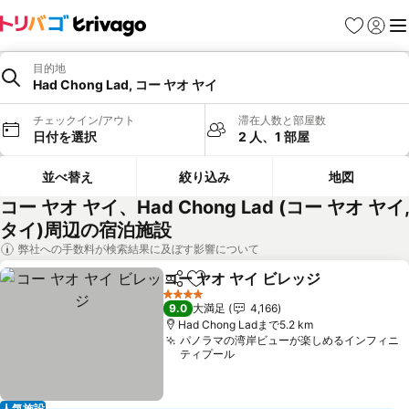
お気に入り
ログイ
メ
目的地
Had Chong Lad, コー ヤオ ヤイ
チェックイン/アウト
滞在人数と部屋数
日付を選択
2 人、1 部屋
並べ替え
絞り込み
地図
コー ヤオ ヤイ、Had Chong Lad (コー ヤオ ヤイ,
タイ)周辺の宿泊施設
弊社への手数料が検索結果に及ぼす影響について
コー ヤオ ヤイ ビレッジ
シェア
お気に入りに追加
料金
4 ホテルのランク
9.0
大満足
4,166
Had Chong Ladまで5.2 km
パノラマの湾岸ビューが楽しめるインフィニ
ティプール
人気施設