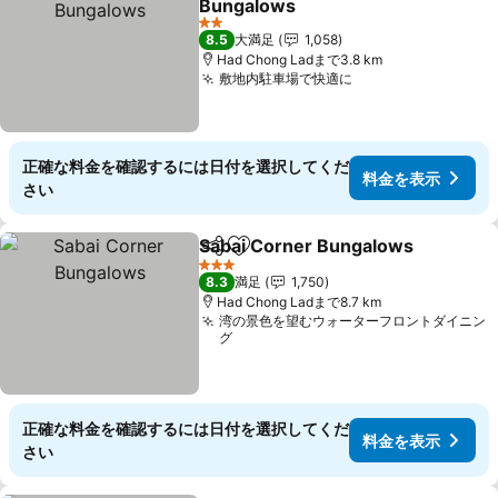
Bungalows
料金を表示
2 ホテルのランク
8.5
大満足
1,058
Had Chong Ladまで3.8 km
敷地内駐車場で快適に
料金を表示
正確な料金を確認するには日付を選択してくだ
料金を表示
さい
Sabai Corner Bungalows
シェア
お気に入りに追加
3 ホテルのランク
8.3
満足
1,750
Had Chong Ladまで8.7 km
湾の景色を望むウォーターフロントダイニン
グ
正確な料金を確認するには日付を選択してくだ
料金を表示
さい