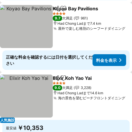
Koyao Bay Pavilions
シェア
お気に入りに追加
料金を
4 ホテルのランク
9.7
大満足
961
Had Chong Ladまで7.4 km
屋外で楽しむ格別のシーフードダイニング
料
正確な料金を確認するには日付を選択してくだ
料金を表示
さい
Elixir Koh Yao Yai
シェア
お気に入りに追加
料金を表
4 ホテルのランク
9.0
大満足
3,228
Had Chong Ladまで14.6 km
海の景色を望むビーチフロントダイニング
料
人気施設
￥10,353
最安値