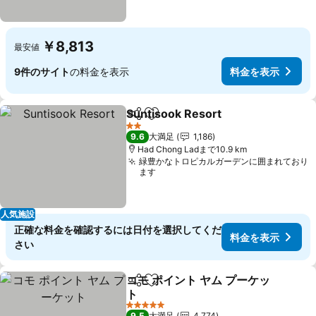
￥8,813
最安値
9件のサイト
の料金を表示
料金を表示
Suntisook Resort
シェア
お気に入りに追加
料金を表
2 ホテルのランク
9.6
大満足
1,186
Had Chong Ladまで10.9 km
緑豊かなトロピカルガーデンに囲まれており
ます
人気施設
正確な料金を確認するには日付を選択してくだ
料金を表示
さい
コモ ポイント ヤム プーケッ
シェア
お気に入りに追加
ト
料金を表示
5 ホテルのランク
9.5
大満足
4,774