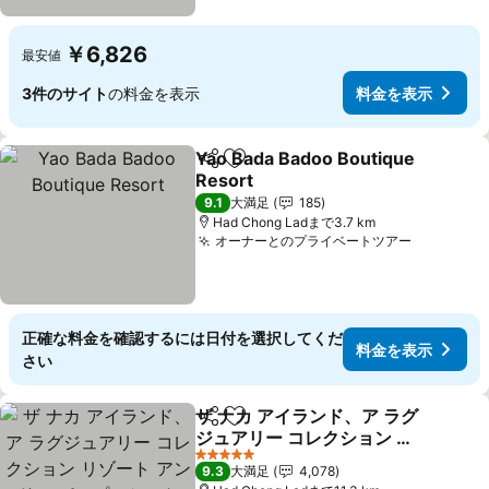
￥6,826
最安値
3件のサイト
の料金を表示
料金を表示
Yao Bada Badoo Boutique
シェア
お気に入りに追加
Resort
料金を表示
9.1
大満足
185
Had Chong Ladまで3.7 km
オーナーとのプライベートツアー
料金を表
正確な料金を確認するには日付を選択してくだ
料金を表示
さい
ザ ナカ アイランド、ア ラグ
シェア
お気に入りに追加
ジュアリー コレクション リ
ゾート アンド スパ、プーケ
料金を表示
5 ホテルのランク
9.3
大満足
4,078
ット