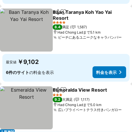
Baan Taranya Koh Yao Yai
シェア
お気に入りに追加
Resort
料金を表示
4 ホテルのランク
8.4
満足
1,587
Had Chong Ladまで5.1 km
ビーチにあるユニークなキャラバンバー
料金
￥9,102
最安値
6件のサイト
の料金を表示
料金を表示
Esmeralda View Resort
シェア
お気に入りに追加
料
3 ホテルのランク
9.2
大満足
1,117
Had Chong Ladまで5.0 km
広いプライベートテラス付きバンガロー
料金
人気施設