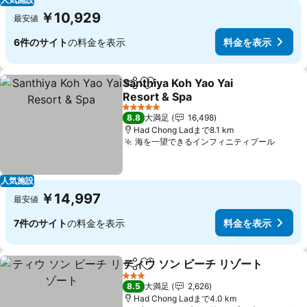
￥10,929
最安値
6件のサイト
の料金を表示
料金を表示
Santhiya Koh Yao Yai
シェア
お気に入りに追加
Resort & Spa
料金を表示
5 ホテルのランク
8.8
大満足
16,498
Had Chong Ladまで8.1 km
海を一望できるインフィニティプール
料金
人気施設
￥14,997
最安値
7件のサイト
の料金を表示
料金を表示
ティウ ソン ビーチ リゾート
シェア
お気に入りに追加
3 ホテルのランク
8.5
大満足
2,626
Had Chong Ladまで4.0 km