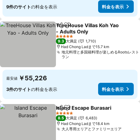
9件のサイト
の料金を表示
料金を表示
TreeHouse Villas Koh Yao
シェア
お気に入りに追加
- Adults Only
料金を表示
5 ホテルのランク
9.3
大満足
1,710
Had Chong Ladまで15.7 km
地元料理と多国籍料理が楽しめるRootsレスト
ラン
￥55,226
最安値
3件のサイト
の料金を表示
料金を表示
Island Escape Burasari
シェア
お気に入りに追加
料
5 ホテルのランク
8.5
大満足
6,483
Had Chong Ladまで18.4 km
大人専用エリアとファミリーエリア
料金を