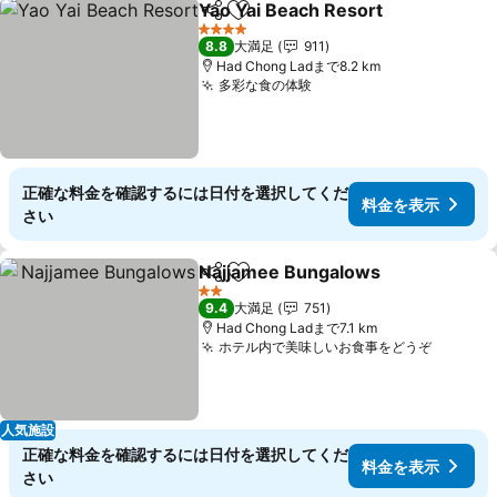
Yao Yai Beach Resort
シェア
お気に入りに追加
料金
4 ホテルのランク
8.8
大満足
911
Had Chong Ladまで8.2 km
多彩な食の体験
料金を表示
正確な料金を確認するには日付を選択してくだ
料金を表示
さい
Najjamee Bungalows
シェア
お気に入りに追加
料金
2 ホテルのランク
9.4
大満足
751
Had Chong Ladまで7.1 km
ホテル内で美味しいお食事をどうぞ
料金を
人気施設
正確な料金を確認するには日付を選択してくだ
料金を表示
さい