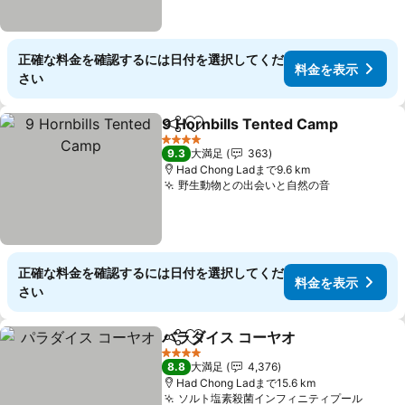
正確な料金を確認するには日付を選択してくだ
料金を表示
さい
9 Hornbills Tented Camp
シェア
お気に入りに追加
4 ホテルのランク
9.3
大満足
363
Had Chong Ladまで9.6 km
野生動物との出会いと自然の音
料金を表示
正確な料金を確認するには日付を選択してくだ
料金を表示
さい
パラダイス コーヤオ
シェア
お気に入りに追加
料金を
4 ホテルのランク
8.8
大満足
4,376
Had Chong Ladまで15.6 km
ソルト塩素殺菌インフィニティプール
料金