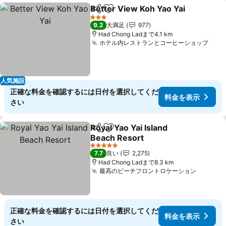
Better View Koh Yao Yai
シェア
お気に入りに追加
料
3 ホテルのランク
9.2
大満足
977
Had Chong Ladまで4.1 km
ホテル内レストランとコーヒーショップ
料金
人気施設
正確な料金を確認するには日付を選択してくだ
料金を表示
さい
Royal Yao Yai Island
シェア
お気に入りに追加
Beach Resort
料金を表示
5 ホテルのランク
7.7
良い
2,275
Had Chong Ladまで8.3 km
最高のビーチフロントロケーション
料金を
正確な料金を確認するには日付を選択してくだ
料金を表示
さい