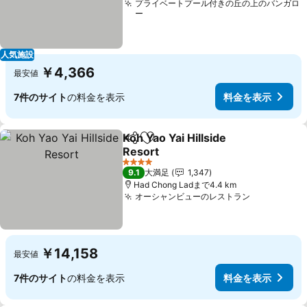
プライベートプール付きの丘の上のバンガロ
ー
人気施設
￥4,366
最安値
7件のサイト
の料金を表示
料金を表示
Koh Yao Yai Hillside
シェア
お気に入りに追加
Resort
料金を表示
4 ホテルのランク
9.1
大満足
1,347
Had Chong Ladまで4.4 km
オーシャンビューのレストラン
料金を表示
￥14,158
最安値
7件のサイト
の料金を表示
料金を表示