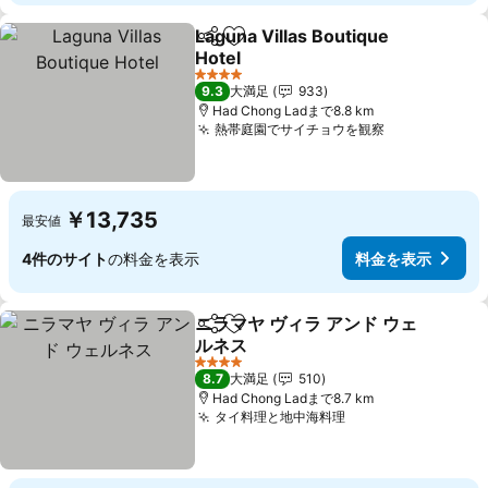
Laguna Villas Boutique
シェア
お気に入りに追加
Hotel
料金を表示
4 ホテルのランク
9.3
大満足
933
Had Chong Ladまで8.8 km
熱帯庭園でサイチョウを観察
料金を表示
￥13,735
最安値
4件のサイト
の料金を表示
料金を表示
ニラマヤ ヴィラ アンド ウェ
シェア
お気に入りに追加
ルネス
料金を表示
4 ホテルのランク
8.7
大満足
510
Had Chong Ladまで8.7 km
タイ料理と地中海料理
料金を表示