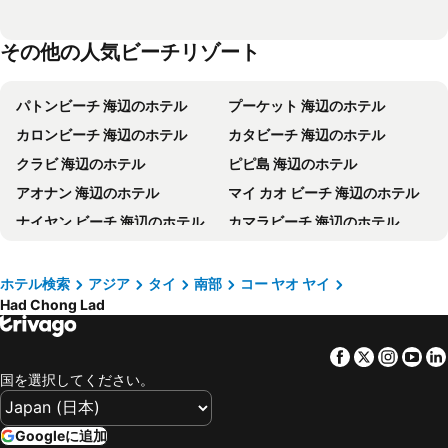
その他の人気ビーチリゾート
パトンビーチ 海辺のホテル
プーケット 海辺のホテル
カロンビーチ 海辺のホテル
カタビーチ 海辺のホテル
クラビ 海辺のホテル
ピピ島 海辺のホテル
アオナン 海辺のホテル
マイ カオ ビーチ 海辺のホテル
ナイヤン ビーチ 海辺のホテル
カマラビーチ 海辺のホテル
カオラック 海辺のホテル
バンタオビーチ 海辺のホテル
パンワ岬（プーケット） 海辺のホテル
ラワイ ビーチ 海辺のホテル
ホテル検索
アジア
タイ
南部
コー ヤオ ヤイ
Had Chong Lad
カタ ノイ ビーチ 海辺のホテル
パンガー 海辺のホテル
ライレイ ビーチ 海辺のホテル
Koh Lanta City 海辺のホテル
Facebook
Twitter
Insta
Yo
クローン ムアン 海辺のホテル
スリン ビーチ 海辺のホテル
国を選択してください。
シャロン湾 海辺のホテル
パンシービーチ 海辺のホテル
ナイハーンビーチ 海辺のホテル
ナイトンビーチ 海辺のホテル
Googleに追加