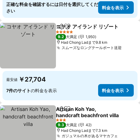
正確な料金を確認するには日付を選択してくだ
料金を表示
さい
コヤオ アイランド リゾート
シェア
お気に入りに追加
5 ホテルのランク
9.2
大満足
1,950
Had Chong Ladまで9.8 km
スムーズなロングテールボート送迎
料金を
￥27,704
最安値
7件のサイト
の料金を表示
料金を表示
Artisan Koh Yao,
シェア
お気に入りに追加
handcraft beachfront villa
料金を表示
3 ホテルのランク
9.3
大満足
42
Had Chong Ladまで7.3 km
ガジュマルの木があるマヤカフェ
料金を表