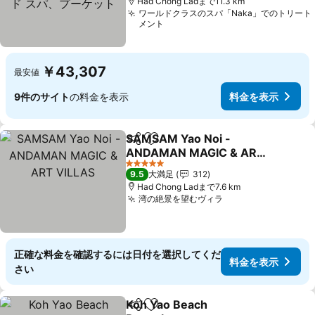
Had Chong Ladまで11.3 km
ワールドクラスのスパ「Naka」でのトリート
メント
￥43,307
最安値
9件のサイト
の料金を表示
料金を表示
SAMSAM Yao Noi -
シェア
お気に入りに追加
ANDAMAN MAGIC & ART
VILLAS
料金を表示
5 ホテルのランク
9.5
大満足
312
Had Chong Ladまで7.6 km
湾の絶景を望むヴィラ
料金を表示
正確な料金を確認するには日付を選択してくだ
料金を表示
さい
Koh Yao Beach
シェア
お気に入りに追加