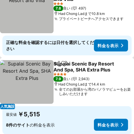
料金を表示
3 ホテルのランク
7.8
良い
497
Had Chong Ladまで10.8 km
プライベートビーチへアクセスできます
料金
正確な料金を確認するには日付を選択してくだ
料金を表示
さい
Supalai Scenic Bay Resort
シェア
お気に入りに追加
And Spa, SHA Extra Plus
料金を表示
4 ホテルのランク
7.9
良い
2,943
Had Chong Ladまで14.4 km
全てのお部屋から湾のパノラマビューをお楽
しみいただけます
人気施設
￥5,515
最安値
8件のサイト
の料金を表示
料金を表示