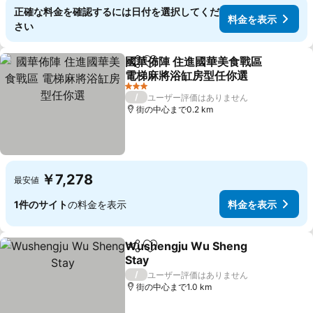
正確な料金を確認するには日付を選択してくだ
料金を表示
さい
國華佈陣 住進國華美食戰區
シェア
お気に入りに追加
電梯麻將浴缸房型任你選
料金を表示
3 ホテルのランク
/
ユーザー評価はありません
街の中心まで0.2 km
￥7,278
最安値
1件のサイト
の料金を表示
料金を表示
Wushengju Wu Sheng
シェア
お気に入りに追加
Stay
料金を表示
/
ユーザー評価はありません
街の中心まで1.0 km