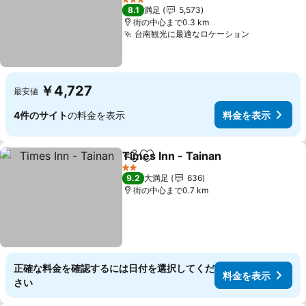
料金を表示
3 ホテルのランク
8.1
満足
5,573
街の中心まで0.3 km
台南観光に最適なロケーション
料金を表示
￥4,727
最安値
4件のサイト
の料金を表示
料金を表示
Times Inn - Tainan
シェア
お気に入りに追加
料金を
2 ホテルのランク
9.2
大満足
636
街の中心まで0.7 km
正確な料金を確認するには日付を選択してくだ
料金を表示
さい