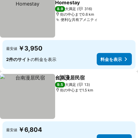
Homestay
料金を表示
8.9
大満足
316
街の中心まで0.6 km
便利な共有アメニティ
料金を表示
￥3,950
最安値
2件のサイト
の料金を表示
料金を表示
台南漫居民宿
シェア
お気に入りに追加
料金を表示
9.5
大満足
13
街の中心まで1.5 km
￥6,804
最安値