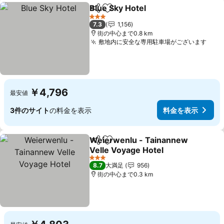
Blue Sky Hotel
シェア
お気に入りに追加
料金を表示
3 ホテルのランク
7.3
1,156
街の中心まで0.8 km
敷地内に安全な専用駐車場がございます
料金
￥4,796
最安値
3件のサイト
の料金を表示
料金を表示
Weierwenlu - Tainannew
シェア
お気に入りに追加
Velle Voyage Hotel
料金を表示
3 ホテルのランク
8.7
大満足
956
街の中心まで0.3 km