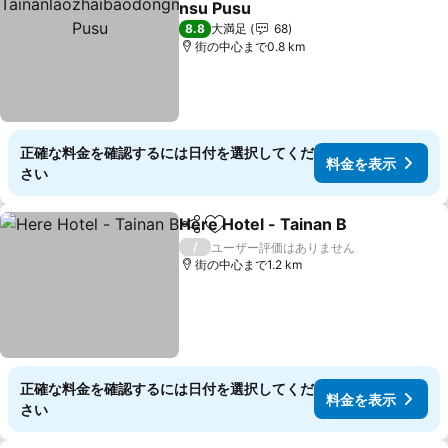
nsu Pusu
料金を表示
8.8
大満足
68
街の中心まで0.8 km
正確な料金を確認するには日付を選択してくだ
料金を表示
さい
Here Hotel - Tainan B
シェア
お気に入りに追加
料金
/
ユーザー評価はありません
街の中心まで1.2 km
正確な料金を確認するには日付を選択してくだ
料金を表示
さい