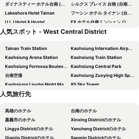
ダイナスティー ホテル台南 (台南新朝代飯店)
シルクス プレイス 台南 (台南晶英酒店)
Lakeshore Hotel Tainan
フーシン ホテル タイナン (台南富信大飯店)
U.I.J Hotel & Hostel
FX ホテル台南ミンシェン ロード ブランチ (富驛時尚酒店台南民生路館)
人気スポット - West Central District
エバーグリーン プラザ ホテル 台南 (台糖長榮酒店)
28 B&B レストラン
Grand Banyan Hotel
LIHO Hotel Tainan
Tainan Train Station
Kaohsiung Internation Airport
Provintia Hotel
Hotel Brown - Zhongzheng
Kaohsiung Arena Station
Kaohsiung Train Station
ザ プリンス ホテル (太子大飯店)
シティ プレイス ホテル
Kaohsiung Formosa Boulevard Station
Kaohsiung Central Park
Changyu Hotel
Hotel Rich
台南空港
Kaohsiung Zuoying High Speed Rail Station
Kindness Hotel - Tainan Chihkan Tower
Hotel Brown - Chihkan Branch
Kaohsiung Liouhe Night Market
85 Sky Tower
Roaders Hotel Tainan ChengDa
Tainan Weshare Hotel
人気旅行先
Kaohsiung 85 Sky Tower
Yong Kang Station
カインドネス ホテル ミンシェン (康橋商旅 - 民生館)
ホテル COZZI 西門台南
Tainan Golden Coast
Bao'an Station
タ リー ホテル (台南大立大飯店)
Tntation Good House
高雄のホテル
台南のホテル
Tainan High Speed Rail Station
Ruifeng Night Market
Maple Hotel
ラ プラザ ホテル (天下大飯店)
嘉義市のホテル
Xinxing Districtのホテル
Tainan Flowers Night Market
Kaohsiung Dream Mall
Hotel A
ベイカー ストリート デザイン イン (Baker Street 英倫風旅店)
Lingya Districtのホテル
Yancheng Districtのホテル
National Museum of Taiwan History
National Sun Yat-sen University
Rich
Hotel Leisure Tainanxinglu-xiangnongchaolu
Qianjin Districtのホテル
Sanmin Districtのホテル
Tainan Fort Provintia
National Museum of Taiwan Literature
Just Sleep Tainan Ten-drum
ザ プレイス 台南