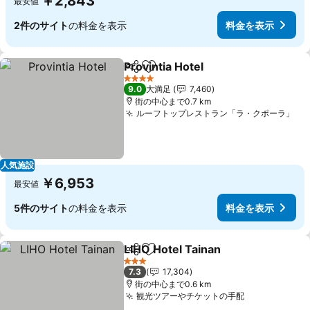
￥2,843
最安値
2件のサイト
の料金を表示
料金を表示
Provintia Hotel
シェア
お気に入りに追加
料金を表示
4 ホテルのランク
9.0
大満足
7,460
街の中心まで0.7 km
ルーフトップレストラン「ラ・クポーラ」
料
人気施設
￥6,953
最安値
5件のサイト
の料金を表示
料金を表示
LIHO Hotel Tainan
シェア
お気に入りに追加
料金を表
3 ホテルのランク
7.3
17,304
街の中心まで0.6 km
観光ツアーやチケットの手配
料金を表示