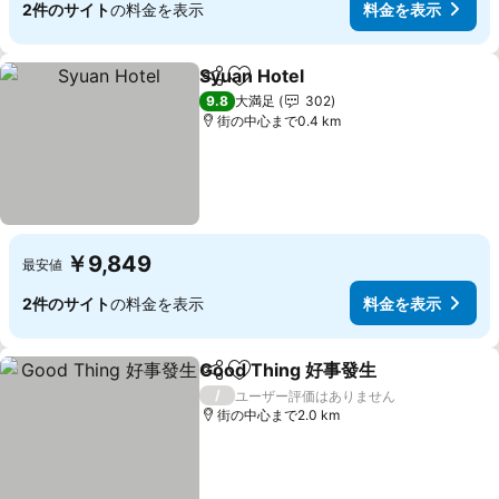
2件のサイト
の料金を表示
料金を表示
Syuan Hotel
シェア
お気に入りに追加
料金を表示
9.8
大満足
302
街の中心まで0.4 km
￥9,849
最安値
2件のサイト
の料金を表示
料金を表示
Good Thing 好事發生
シェア
お気に入りに追加
料金
/
ユーザー評価はありません
街の中心まで2.0 km