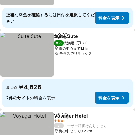
正確な料金を確認するには日付を選択してくだ
料金を表示
さい
Suite Sute
シェア
お気に入りに追加
料金を表示
8.8
大満足
71
街の中心まで1.1 km
テラスでリラックス
料金を表示
￥4,626
最安値
2件のサイト
の料金を表示
料金を表示
Voyager Hotel
シェア
お気に入りに追加
料金を表示
3 ホテルのランク
/
ユーザー評価はありません
街の中心まで0.2 km