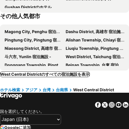
Gushan Districtのホテル
Tainan Confucius Temple
Tainan Dadong Night Market
Talmud Hotel Tainan
台南ライチータウホテル(台南來七桃旅店)
その他人気都市
Tainan Anping Fort Zeelandia
Kaohsiung Laonong River
Ying Dai Hotel
Finders Hotel Tainan Ximen
Kaohsiung Love Pier
Guanziling Hot Spring
ファンディ
3 Door Hotel
Magong City, Penghu 宿泊施設 -
Dashu District, 高雄市 宿泊施設 -
Kaohsiung Sanfong Zhong Street
Sunrise Hotel
Win Inn Tainan Hotel Ii
Pingtung City, Pingtung 宿泊施設 -
Alishan Township, Chiayi 宿泊施設 -
Hotel Lightness
Taipung Suites
Niaosong District, 高雄市 宿泊施設 -
Liuqiu Township, Pingtung 宿泊施設 -
The Vintage Maison Tainan
Kingwow
斗六市, Yunlin 宿泊施設 -
West District, Taichung 宿泊施設 -
Hwa Nan Hotel
Just Enjoy Business Hotel
Donggang Township, Pingtung 宿泊施設 -
Beinan Township, 台東 宿泊施設 -
Jj-W
DongNing Atlas Hotel
Qianzhen District, 高雄市 宿泊施設 -
West District, Chiayi 宿泊施設 -
West Central Districtのすべての宿泊施設を表示
Lins House
斑比Bambi
East District, 台南県 宿泊施設 -
Yongkang District, 台南県 宿泊施設 -
微趣 WeChill
Avery case
ホテル検索
アジア
台湾
台南県
West Central District
Fanlu Township, Chiayi 宿泊施設 -
Fangliao Township, Pingtung 宿泊施設 -
Guangfa Hotel
Ching She Commercial
Puzi City, Chiayi 宿泊施設 -
Luye Township, 台東 宿泊施設 -
Hôtel De Flore
ウィーロフト イン
Facebook
Twitter
Insta
Yo
Xiaogang District, 高雄市 宿泊施設 -
Liugui District, 高雄市 宿泊施設 -
Dash 23 Hotel
Koju Business Guesthouse
国を選択してください。
高雄, 高雄市 宿泊施設 -
台南, 台南県 宿泊施設 -
Luxingfu-tainanguan
Roots Chew Hotel
嘉義市, Chiayi 宿泊施設 -
Xinxing District, 高雄市 宿泊施設 -
Inner Place
D.D Hotel
Googleに追加