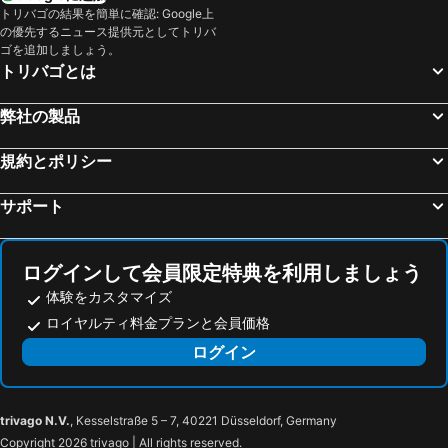
Taitung City, 台東 宿泊施設 -
Yuchi Township, Nantou 宿泊施設 -
トリバゴの結果を簡単に確認: Google上
ザ ブリック (玩聚安平)
San Juan Easy Stay Inn Tainan
の優先するニュース提供元としてトリバ
Lingya District, 高雄市 宿泊施設 -
Yancheng District, 高雄市 宿泊施設 -
グリーン パーク ホテル
Anping Business Hotel
ゴを追加しましょう。
台北, 台北県 宿泊施設 -
Zhongzheng District, 台北県 宿泊施設 -
トリバゴとは
ワンジア シャオシーメン B&B
Anping Sucess Bnb
Zhongshan District, 台北県 宿泊施設 -
台中, Taichung 宿泊施設 -
ジャストウィン グランド ホテル (致穩人文商旅)
De Ľeau -anping
弊社の製品
Datong District, 台北県 宿泊施設 -
桃園, 桃園県 宿泊施設 -
Huangjia Motel
Te En Te Tea & Hostel
Wanhua District, 台北県 宿泊施設 -
規約とポリシー
Crowne Plaza Tainan by IHG
サポート
ログインして会員限定特典を利用しましょう
体験をカスタマイズ
ロイヤルティ料金プランと会員価格
ログイン
trivago N.V.
, Kesselstraße 5 – 7, 40221 Düsseldorf, Germany
Copyright 2026 trivago | All rights reserved.