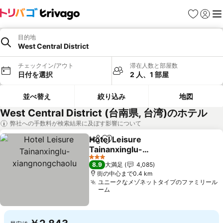
お気に入り
ログイ
メ
目的地
West Central District
チェックイン/アウト
滞在人数と部屋数
日付を選択
2 人、1 部屋
並べ替え
絞り込み
地図
West Central District (台南県, 台湾)のホテル
弊社への手数料が検索結果に及ぼす影響について
Hotel Leisure
シェア
お気に入りに追加
Tainanxinglu-
xiangnongchaolu
料金を表示
3 ホテルのランク
8.9
大満足
4,085
街の中心まで0.4 km
ユニークなメゾネットタイプのファミリール
ーム