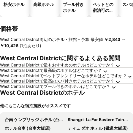
格安ホテル
高級ホテル
プール付き
ペットとの
スパ
ホテル
宿泊可のホ
テル
価格帯
West Central District周辺のホテル・旅館 -
予算
最安値
‎￥2,843
～
‎￥10,426
(1泊あたり)
West Central Districtに関するよくある質問
West Central Districtで最もおすすめのホテルはどこですか？
West Central Districtで最高級のホテルはどこですか？
West Central Districtでペットフレンドリーなホテルはどこですか？
West Central Districtで最高のスパ付きホテルはどこですか？
West Central Districtでプール付きのホテルはどこですか？
West Central Districtのホテル
他にもこんな宿泊施設がオススメです
台南 ケンブリッジ ホテル (台南劍橋大飯店)
Shangri-La Far Eastern Tainan
ホテル台南 (台南大飯店)
ティェ ダオ ホテル (鐵道大飯店)