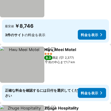
￥8,746
最安値
3件のサイト
の料金を表示
料金を表示
Hwu Meei Motel
シェア
お気に入りに追加
料金を表
3 ホテルのランク
8.3
満足
2,377
街の中心まで1.7 km
正確な料金を確認するには日付を選択してくだ
料金を表示
さい
Zhuge Hospitality
シェア
お気に入りに追加