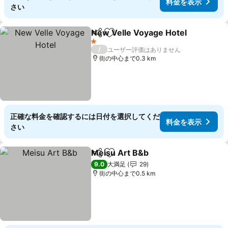
料金を表示
さい
New Velle Voyage Hotel
シェア
お気に入りに追加
料
1 ホテルのランク
/
ユーザー評価はありません
街の中心まで0.3 km
正確な料金を確認するには日付を選択してくだ
料金を表示
さい
Meisu Art B&b
シェア
お気に入りに追加
料金を表示
9.0
大満足
29
街の中心まで0.5 km