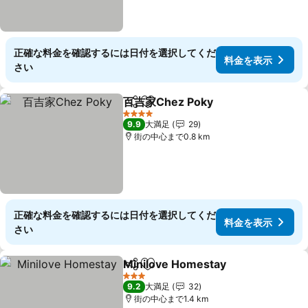
正確な料金を確認するには日付を選択してくだ
料金を表示
さい
百吉家Chez Poky
シェア
お気に入りに追加
料金を表
4 ホテルのランク
9.9
大満足
29
街の中心まで0.8 km
正確な料金を確認するには日付を選択してくだ
料金を表示
さい
Minilove Homestay
シェア
お気に入りに追加
料金を
3 ホテルのランク
9.2
大満足
32
街の中心まで1.4 km