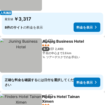
人気施設
￥3,317
最安値
8件のサイト
の料金を表示
料金を表示
Jiuning Business Hotel
シェア
お気に入りに追加
料
3 ホテルのランク
6.7
2,489
街の中心まで2.6 km
ツアーデスクでのお手伝い
料金を表示
正確な料金を確認するには日付を選択してくだ
料金を表示
さい
Finders Hotel Tainan
シェア
お気に入りに追加
Ximen