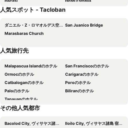
Hacasi
Hotel Estrella
人気スポット - Tacloban
The Ambassador Hotel
Tacloban Plaza Hotel
Hotel Costa Brava
RedDoorz @ Picas Sagkahan Tacloban
ダニエル・Z・ロマオルデス空港
San Juanico Bridge
RQS Hostel
Danel Pensionne House
Marasbaras Church
MADISON PARK HOTEL
GTC Apartelle
人気旅行先
Malapascua Islandのホテル
San Franciscoのホテル
Ormocのホテル
Carigaraのホテル
Catbaloganのホテル
Poroのホテル
Paloのホテル
Biliranのホテル
Tanauanのホテル
その他人気都市
Bacolod City, ヴィサヤス諸島 宿泊施設 -
Iloilo City, ヴィサヤス諸島 宿泊施設 -