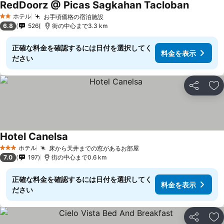
RedDoorz @ Picas Sagkahan Tacloban
ホテル
お手頃価格の宿泊施設
2 ホテルのランク
6.8
526
街の中心まで3.3 km
正確な料金を確認するには日付を選択してく
料金を表示
ださい
シェア
お
Hotel Canelsa
ホテル
床から天井までの窓があるお部屋
3 ホテルのランク
7.0
197
街の中心まで0.6 km
正確な料金を確認するには日付を選択してく
料金を表示
ださい
シェア
お