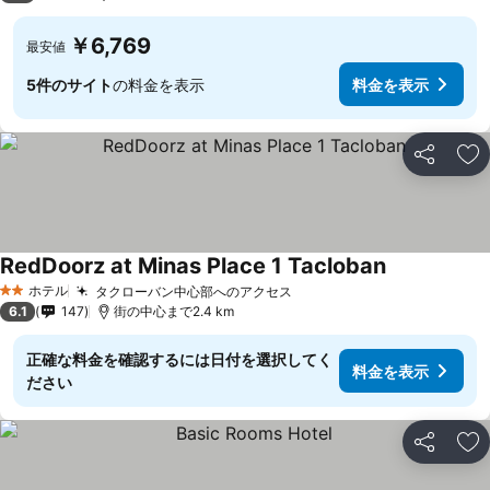
￥6,769
最安値
5件のサイト
の料金を表示
料金を表示
シェア
お
RedDoorz at Minas Place 1 Tacloban
ホテル
タクローバン中心部へのアクセス
2 ホテルのランク
6.1
147
街の中心まで2.4 km
正確な料金を確認するには日付を選択してく
料金を表示
ださい
シェア
お