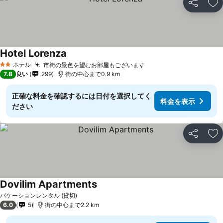
シェア
お
Hotel Lorenza
ホテル
市街の景色を望むお部屋もございます
2 ホテルのランク
7.8
良い
299
街の中心まで0.9 km
正確な料金を確認するには日付を選択してく
料金を表示
ださい
シェア
お
Dovilim Apartments
バケーションレンタル (貸切)
6.0
5
街の中心まで2.2 km