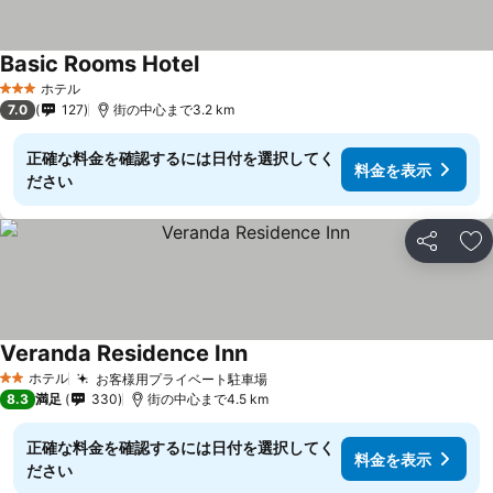
Basic Rooms Hotel
ホテル
3 ホテルのランク
7.0
127
街の中心まで3.2 km
正確な料金を確認するには日付を選択してく
料金を表示
ださい
シェア
お
Veranda Residence Inn
ホテル
お客様用プライベート駐車場
2 ホテルのランク
8.3
満足
330
街の中心まで4.5 km
正確な料金を確認するには日付を選択してく
料金を表示
ださい