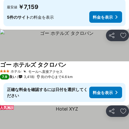
￥7,159
最安値
5件のサイト
の料金を表示
料金を表示
シェア
お
ゴー ホテルズ タクロバン
ホテル
モールへ直接アクセス
3 ホテルのランク
7.9
良い
3,418
街の中心まで4.6 km
正確な料金を確認するには日付を選択してく
料金を表示
ださい
人気施設
シェア
お