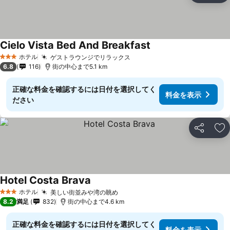
Cielo Vista Bed And Breakfast
ホテル
ゲストラウンジでリラックス
3 ホテルのランク
6.8
116
街の中心まで5.1 km
正確な料金を確認するには日付を選択してく
料金を表示
ださい
シェア
お
Hotel Costa Brava
ホテル
美しい街並みや湾の眺め
3 ホテルのランク
8.2
満足
832
街の中心まで4.6 km
正確な料金を確認するには日付を選択してく
料金を表示