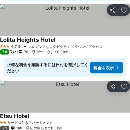
シェア
お
Lolita Heights Hotel
ホテル
エレガントなエグゼクティブ ラウンジアクセス
3 ホテルのランク
7.8
良い
70
街の中心まで0.9 km
正確な料金を確認するには日付を選択してく
料金を表示
ださい
シェア
お
Etsu Hotel
サービス付きアパートメント
2 ホテルのランク
7.1
180
街の中心まで0.5 km