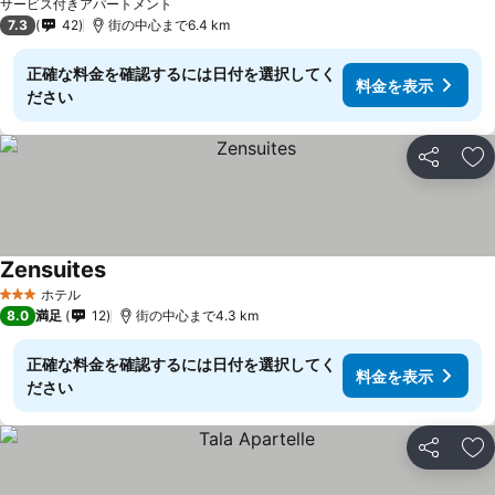
サービス付きアパートメント
7.3
42
街の中心まで6.4 km
正確な料金を確認するには日付を選択してく
料金を表示
ださい
シェア
お
Zensuites
ホテル
3 ホテルのランク
8.0
満足
12
街の中心まで4.3 km
正確な料金を確認するには日付を選択してく
料金を表示
ださい
シェア
お