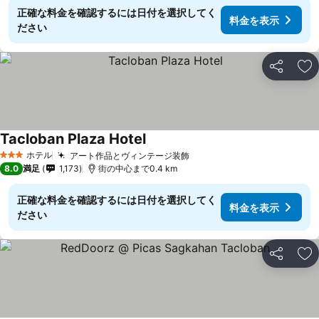
正確な料金を確認するには日付を選択してく
料金を表示
ださい
シェア
お
Tacloban Plaza Hotel
ホテル
アート作品とヴィンテージ装飾
3 ホテルのランク
8.0
満足
1,173
街の中心まで0.4 km
正確な料金を確認するには日付を選択してく
料金を表示
ださい
シェア
お