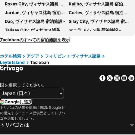
Roxas City, ヴィサヤス諸島 宿泊施設 -
Kalibo, ヴィサヤス諸島 宿泊施設 -
Jordan, ヴィサヤス諸島 宿泊施設 -
Carles, ヴィサヤス諸島 宿泊施設 -
Dao, ヴィサヤス諸島 宿泊施設 -
Silay City, ヴィサヤス諸島 宿泊施設 -
Talisay City, ヴィサヤス諸島 宿泊施設 -
マニラ, ルソン島 宿泊施設 -
ラプラプ, ヴィサヤス諸島 宿泊施設 -
セブ シティ, ヴィサヤス諸島 宿泊施設 -
Taclobanのすべての宿泊施設を表示
マカティ, ルソン島 宿泊施設 -
エンジェルス, ルソン島 宿泊施設 -
ホテル検索
アジア
フィリピン
ヴィサヤス諸島
パサイ, ルソン島 宿泊施設 -
Balabag, ヴィサヤス諸島 宿泊施設 -
Leyte Island
Tacloban
Panglao, ヴィサヤス諸島 宿泊施設 -
Parañaque, ルソン島 宿泊施設 -
Facebook
Twitter
Insta
Yo
国を選択してください。
Googleに追加
トリバゴの結果を簡単に確認: Google上
の優先するニュース提供元としてトリバ
ゴを追加しましょう。
トリバゴとは