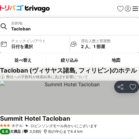
お気に入り
ログイ
メ
目的地
Tacloban
チェックイン/アウト
滞在人数と部屋数
日付を選択
2 人、1 部屋
並べ替え
絞り込み
地図
Tacloban (ヴィサヤス諸島, フィリピン)のホテル
弊社への手数料が検索結果に及ぼす影響について
シェア
お
Summit Hotel Tacloban
ホテル
ロビンソンズモール向かいにございます
3 ホテルのランク
8.6
大満足
3,089
街の中心まで4.4 km