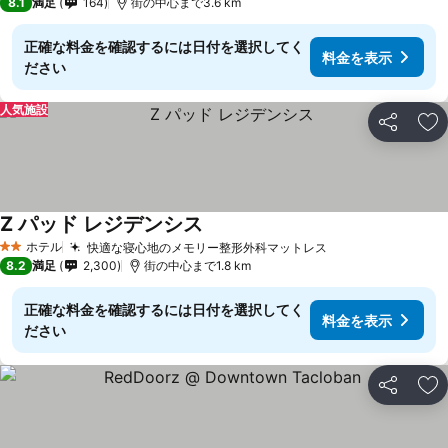
8.1
満足
164
街の中心まで3.6 km
正確な料金を確認するには日付を選択してく
料金を表示
ださい
人気施設
シェア
お
Z パッド レジデンシス
ホテル
快適な寝心地のメモリー整形外科マットレス
2 ホテルのランク
8.2
満足
2,300
街の中心まで1.8 km
正確な料金を確認するには日付を選択してく
料金を表示
ださい
シェア
お