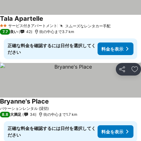
Tala Apartelle
サービス付きアパートメント
スムーズなレンタカー手配
2 ホテルのランク
7.7
良い
42
街の中心まで3.7 km
正確な料金を確認するには日付を選択してく
料金を表示
ださい
シェア
お
Bryanne's Place
バケーションレンタル (貸切)
8.8
大満足
34
街の中心まで1.7 km
正確な料金を確認するには日付を選択してく
料金を表示
ださい