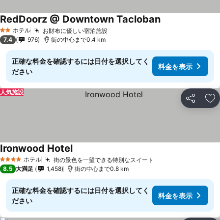
RedDoorz @ Downtown Tacloban
ホテル
お財布に優しい宿泊施設
2 ホテルのランク
7.4
976
街の中心まで0.4 km
正確な料金を確認するには日付を選択してく
料金を表示
ださい
人気施設
シェア
お
Ironwood Hotel
ホテル
街の景色を一望できる特別なスイート
4 ホテルのランク
8.5
大満足
1,458
街の中心まで0.8 km
正確な料金を確認するには日付を選択してく
料金を表示
ださい