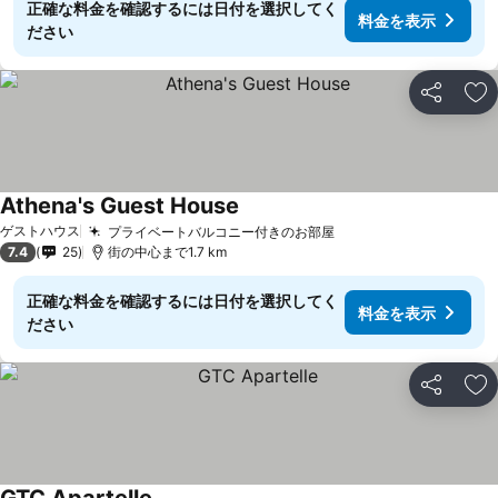
正確な料金を確認するには日付を選択してく
料金を表示
ださい
シェア
お
Athena's Guest House
ゲストハウス
プライベートバルコニー付きのお部屋
7.4
25
街の中心まで1.7 km
正確な料金を確認するには日付を選択してく
料金を表示
ださい
シェア
お