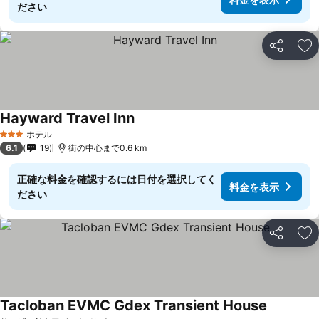
ださい
シェア
お
Hayward Travel Inn
ホテル
3 ホテルのランク
6.1
19
街の中心まで0.6 km
正確な料金を確認するには日付を選択してく
料金を表示
ださい
シェア
お
Tacloban EVMC Gdex Transient House