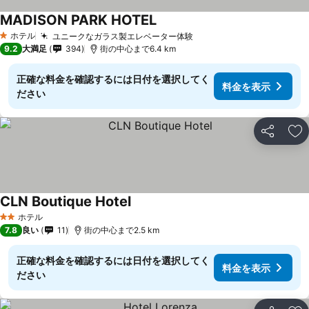
MADISON PARK HOTEL
ホテル
ユニークなガラス製エレベーター体験
1 ホテルのランク
9.2
大満足
394
街の中心まで6.4 km
正確な料金を確認するには日付を選択してく
料金を表示
ださい
シェア
お
CLN Boutique Hotel
ホテル
2 ホテルのランク
7.8
良い
11
街の中心まで2.5 km
正確な料金を確認するには日付を選択してく
料金を表示
ださい