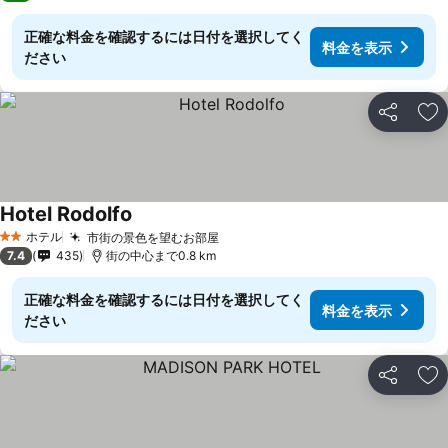
正確な料金を確認するには日付を選択してく
料金を表示
ださい
シェア
お
Hotel Rodolfo
ホテル
市街の景色を望むお部屋
2 ホテルのランク
7.4
435
街の中心まで0.8 km
正確な料金を確認するには日付を選択してく
料金を表示
ださい
シェア
お