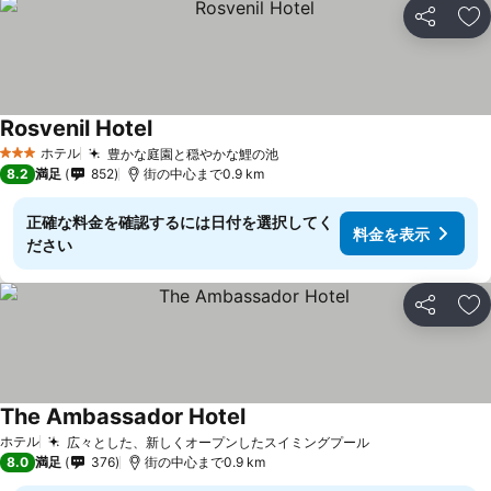
シェア
お
Rosvenil Hotel
ホテル
豊かな庭園と穏やかな鯉の池
3 ホテルのランク
8.2
満足
852
街の中心まで0.9 km
正確な料金を確認するには日付を選択してく
料金を表示
ださい
シェア
お
The Ambassador Hotel
ホテル
広々とした、新しくオープンしたスイミングプール
8.0
満足
376
街の中心まで0.9 km