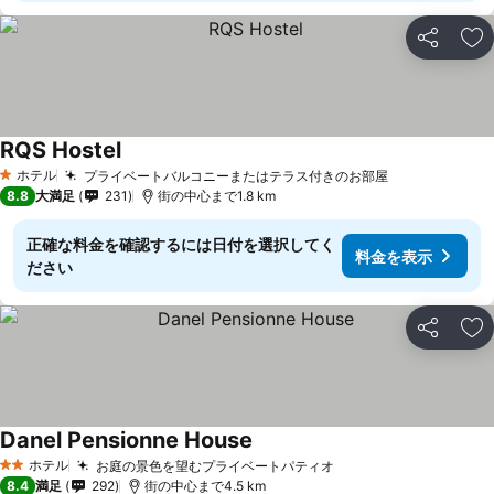
シェア
お
RQS Hostel
ホテル
プライベートバルコニーまたはテラス付きのお部屋
1 ホテルのランク
8.8
大満足
231
街の中心まで1.8 km
正確な料金を確認するには日付を選択してく
料金を表示
ださい
シェア
お
Danel Pensionne House
ホテル
お庭の景色を望むプライベートパティオ
2 ホテルのランク
8.4
満足
292
街の中心まで4.5 km