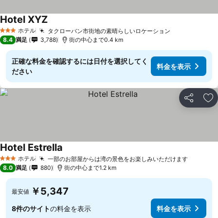
Hotel XYZ
ホテル
タクローバン市街地の素晴らしいロケーション
3 ホテルのランク
8.4
満足
3,788
街の中心まで0.4 km
正確な料金を確認するには日付を選択してく
料金を表示
ださい
シェア
お
Hotel Estrella
ホテル
一部のお部屋からは湾の景色をお楽しみいただけます
3 ホテルのランク
8.0
満足
880
街の中心まで1.2 km
￥5,347
最安値
8件のサイト
の料金を表示
料金を表示