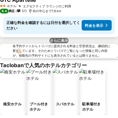
GTC Apartelle
ホテル
エグゼクティブ ラウンジのご利用
2 ホテルのランク
8.4
満足
57
街の中心まで7.8 km
正確な料金を確認するには日付を選択してく
料金を表示
ださい
さらに表示
各予約サイトからトリバゴに提供される料金と空室状況は、継続的に
変化しています。そのためトリバゴでご覧になった情報と同じ内容
が、移動先の予約サイトにも表示されているとは限りません。
Taclobanで人気のホテルカテゴリー
格安ホテル
プール付き
スパホテル
駐車場付き
ホテル
ホテル