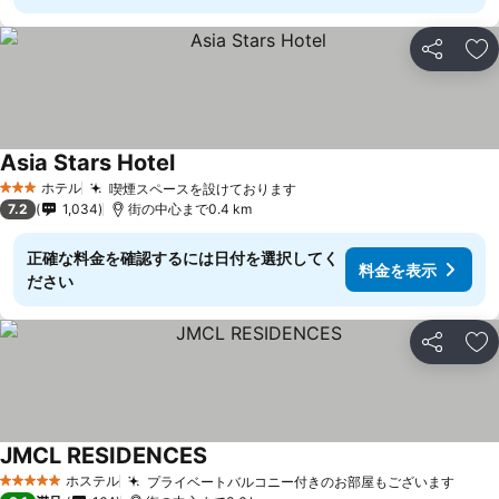
シェア
お
Asia Stars Hotel
ホテル
喫煙スペースを設けております
3 ホテルのランク
7.2
1,034
街の中心まで0.4 km
正確な料金を確認するには日付を選択してく
料金を表示
ださい
シェア
お
JMCL RESIDENCES
ホステル
プライベートバルコニー付きのお部屋もございます
5 ホテルのランク