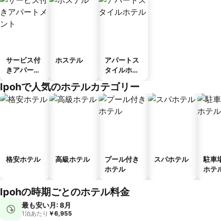
サービス付
ホステル
アパートス
きアパート
タイルホテ
メント
ル
Ipohで人気のホテルカテゴリー
格安ホテル
高級ホテル
プール付き
スパホテル
駐車
ホテル
ホテ
Ipohの時期ごとのホテル料金
最も安い月: 8月
1泊あたり
￥6,955