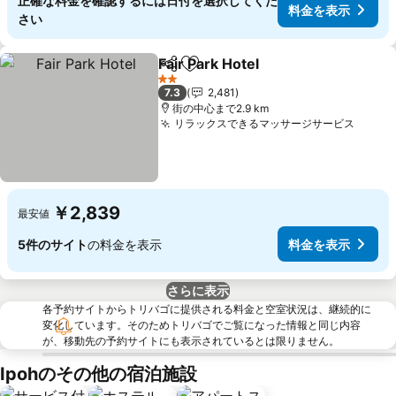
正確な料金を確認するには日付を選択してくだ
料金を表示
さい
Fair Park Hotel
シェア
お気に入りに追加
料金を表示
2 ホテルのランク
7.3
2,481
街の中心まで2.9 km
リラックスできるマッサージサービス
料金
￥2,839
最安値
5件のサイト
の料金を表示
料金を表示
さらに表示
各予約サイトからトリバゴに提供される料金と空室状況は、継続的に
変化しています。そのためトリバゴでご覧になった情報と同じ内容
が、移動先の予約サイトにも表示されているとは限りません。
Ipohのその他の宿泊施設