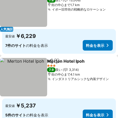
7.8
良い
13,006
街の中心まで1.7 km
イポー旧市街の戦略的なロケーション
料金
人気施設
￥6,229
最安値
7件のサイト
の料金を表示
料金を表示
Merton Hotel Ipoh
シェア
お気に入りに追加
料金を
3 ホテルのランク
7.9
良い
3,314
街の中心まで4.1 km
インダストリアルシックな内装デザイン
料金
￥5,237
最安値
5件のサイト
の料金を表示
料金を表示