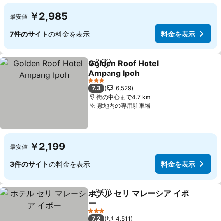
￥2,985
最安値
7件のサイト
の料金を表示
料金を表示
Golden Roof Hotel
シェア
お気に入りに追加
Ampang Ipoh
料金を表示
3 ホテルのランク
7.3
6,529
街の中心まで4.7 km
敷地内の専用駐車場
料金を表示
￥2,199
最安値
3件のサイト
の料金を表示
料金を表示
ホテル セリ マレーシア イポ
シェア
お気に入りに追加
ー
料金を表示
3 ホテルのランク
7.2
4,511