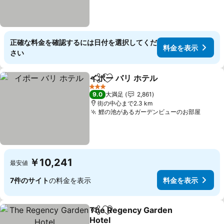
正確な料金を確認するには日付を選択してくだ
料金を表示
さい
イポー バリ ホテル
シェア
お気に入りに追加
料金を表
3 ホテルのランク
9.0
大満足
2,861
街の中心まで2.3 km
鯉の池があるガーデンビューのお部屋
料金
￥10,241
最安値
7件のサイト
の料金を表示
料金を表示
The Regency Garden
シェア
お気に入りに追加
Hotel