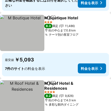
正確な料金を確認するには日付を選択してくだ
料金を表示
さい
M Boutique Hotel
シェア
お気に入りに追加
料金を表
3 ホテルのランク
8.3
満足
11,486
街の中心まで0.8 km
テーマ別の客室フロア
料金を表示
￥5,093
最安値
7件のサイト
の料金を表示
料金を表示
M Roof Hotel &
シェア
お気に入りに追加
Residences
料金を表示
4 ホテルのランク
8.2
満足
9,826
街の中心まで4.0 km
多彩な館内ダイニング
料金を表示