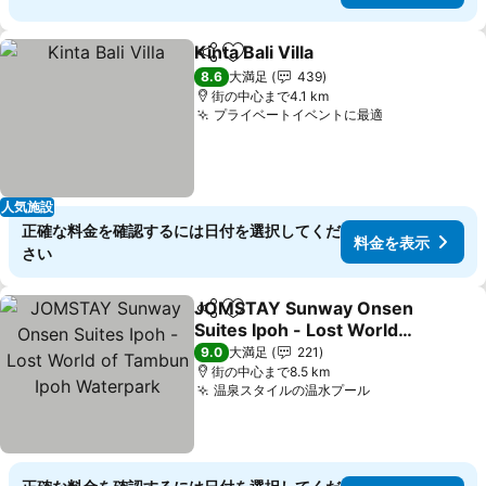
Kinta Bali Villa
シェア
お気に入りに追加
料金を表示
8.6
大満足
439
街の中心まで4.1 km
プライベートイベントに最適
料金を表示
人気施設
正確な料金を確認するには日付を選択してくだ
料金を表示
さい
JOMSTAY Sunway Onsen
シェア
お気に入りに追加
Suites Ipoh - Lost World
of Tambun Ipoh
料金を表示
9.0
大満足
221
Waterpark
街の中心まで8.5 km
温泉スタイルの温水プール
料金を表示