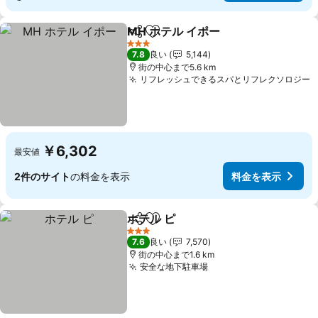
MH ホテル イポー
シェア
お気に入りに追加
料金を表
3 ホテルのランク
7.8
良い
5,144
街の中心まで5.6 km
リフレッシュできるスパとリフレクソロジー
￥6,302
最安値
2件のサイト
の料金を表示
料金を表示
ホテル ピ
シェア
お気に入りに追加
料金を表示
3 ホテルのランク
7.6
良い
7,570
街の中心まで1.6 km
安全な地下駐車場
料金を表示