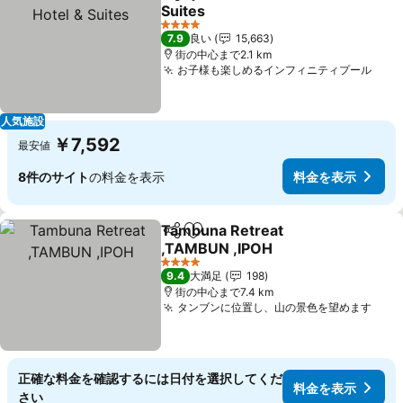
シェア
お気に入りに追加
Suites
料金を表示
4 ホテルのランク
7.9
良い
15,663
街の中心まで2.1 km
お子様も楽しめるインフィニティプール
料金
人気施設
￥7,592
最安値
8件のサイト
の料金を表示
料金を表示
Tambuna Retreat
シェア
お気に入りに追加
,TAMBUN ,IPOH
料金を表示
4 ホテルのランク
9.4
大満足
198
街の中心まで7.4 km
タンブンに位置し、山の景色を望めます
料金
正確な料金を確認するには日付を選択してくだ
料金を表示
さい