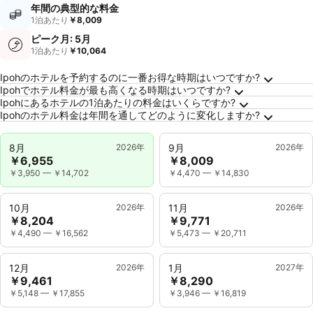
年間の典型的な料金
1泊あたり
￥8,009
ピーク月: 5月
1泊あたり
￥10,064
Ipohに関するよくある質問
Ipohのホテルを予約するのに一番お得な時期はいつですか?
Ipohでホテル料金が最も高くなる時期はいつですか?
Ipohにあるホテルの1泊あたりの料金はいくらですか?
Ipohのホテル料金は年間を通してどのように変化しますか?
8月
2026年
9月
2026年
￥6,955
￥8,009
￥3,950
—
￥14,702
￥4,470
—
￥14,830
10月
2026年
11月
2026年
￥8,204
￥9,771
￥4,490
—
￥16,562
￥5,473
—
￥20,711
12月
2026年
1月
2027年
￥9,461
￥8,290
￥5,148
—
￥17,855
￥3,946
—
￥16,819