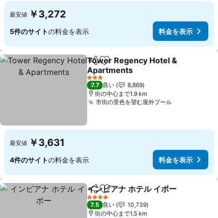
￥3,272
最安値
5件のサイト
の料金を表示
料金を表示
Tower Regency Hotel &
シェア
お気に入りに追加
Apartments
料金を表示
3 ホテルのランク
7.7
良い
8,869
街の中心まで1.9 km
市街の景色を望む屋外プール
料金を表示
￥3,631
最安値
4件のサイト
の料金を表示
料金を表示
インピアナ ホテル イポー
シェア
お気に入りに追加
料
4 ホテルのランク
7.5
良い
10,739
街の中心まで1.5 km