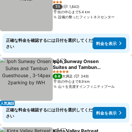
料金を表示
3 ホテルのランク
7.1
1,842
街の中心まで5.4 km
設備の整ったフィットネスセンター
料金を
正確な料金を確認するには日付を選択してくだ
料金を表示
さい
Ipoh Sunway Onsen
シェア
お気に入りに追加
Suites and Tambun
Guesthouse , 3-14pax
料金を表示
5 ホテルのランク
8.6
大満足
349
2parking by IWH
街の中心まで8.9 km
山々を見渡すインフィニティプール
料金を
人気施設
正確な料金を確認するには日付を選択してくだ
料金を表示
さい
Kinta Valley Retreat