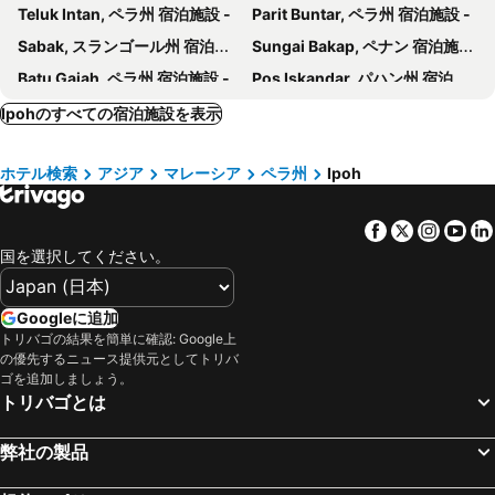
Teluk Intan, ペラ州 宿泊施設 -
Parit Buntar, ペラ州 宿泊施設 -
Valya Hotel
S Boutique Hotel
Sabak, スランゴール州 宿泊施設 -
Sungai Bakap, ペナン 宿泊施設 -
ザ サイエン ホテル
Nova Hotel, Ipoh Tambun
Batu Gajah, ペラ州 宿泊施設 -
Pos Iskandar, パハン州 宿泊施設 -
Reintree Lodge Hotel
Hotel Shangg
ジョージタウン, ペナン 宿泊施設 -
バトゥ フェリンギ, ペナン 宿泊施設 -
Ipohのすべての宿泊施設を表示
リッツ ガーデン ホテル イポー
V Plus Hotel Ipoh
タナラータ, パハン州 宿泊施設 -
Tanjung Bungah, ペナン 宿泊施設 -
Hotel Pinji
Lodge 163 Ventures
ホテル検索
アジア
マレーシア
ペラ州
Ipoh
Bayan Lepas, ペナン 宿泊施設 -
Tanjung Tokong, ペナン 宿泊施設 -
ル メトロテル
New Caspian Hotel
Butterworth, ペナン 宿泊施設 -
Brinchang, パハン州 宿泊施設 -
Reno Hotel Ipoh
Golden Roof Hotel Ampang Ipoh
Facebook
Twitter
Insta
Yo
クアラルンプール, クアラ・ルンプール 宿泊施設 -
セパン, スランゴール州 宿泊施設 -
The Horizon - Ipoh
Olive Bedz Hotel
国を選択してください。
コタキナバル, サバ州 宿泊施設 -
ジョホール バル, ジョホール州 宿泊施設 -
TUI BLUE The Haven Ipoh
Dandelion Inn
ムラカ- マラッカ, マラッカ 宿泊施設 -
クア, クダ州 宿泊施設 -
1 Day Car Hotel Station 18
Googleに追加
Tangga Batu, マラッカ 宿泊施設 -
トリバゴの結果を簡単に確認: Google上
の優先するニュース提供元としてトリバ
ゴを追加しましょう。
トリバゴとは
弊社の製品