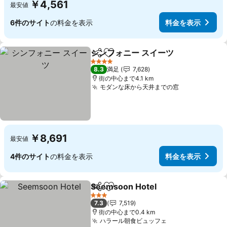
￥4,561
最安値
6件のサイト
の料金を表示
料金を表示
シンフォニー スイーツ
シェア
お気に入りに追加
料金
4 ホテルのランク
8.3
満足
7,628
街の中心まで4.1 km
モダンな床から天井までの窓
料金を表示
￥8,691
最安値
4件のサイト
の料金を表示
料金を表示
Seemsoon Hotel
シェア
お気に入りに追加
料金を表
3 ホテルのランク
7.3
7,519
街の中心まで0.4 km
ハラール朝食ビュッフェ
料金を表示