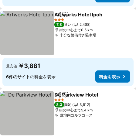
Artworks Hotel Ipoh
シェア
お気に入りに追加
料金
3 ホテルのランク
7.8
良い
2,488
街の中心まで0.5 km
十分な警備付き駐車場
料金を表示
￥3,881
最安値
6件のサイト
の料金を表示
料金を表示
De Parkview Hotel
シェア
お気に入りに追加
料金を
3 ホテルのランク
8.3
満足
3,512
街の中心まで5.4 km
敷地内ゴルフコース
料金を表示