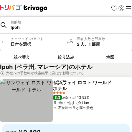
お気に入り
ログイ
メ
目的地
Ipoh
チェックイン/アウト
滞在人数と部屋数
日付を選択
2 人、1 部屋
並べ替え
絞り込み
地図
Ipoh (ペラ州, マレーシア)のホテル
弊社への手数料が検索結果に及ぼす影響について
サンウェイ ロスト ワールド
シェア
お気に入りに追加
ホテル
料金を表示
4 ホテルのランク
8.3
満足
13,921
街の中心まで9.1 km
石灰岩の丘と霧の景色
料金を表示