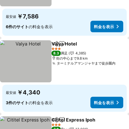
￥7,586
最安値
6件のサイト
の料金を表示
料金を表示
Valya Hotel
シェア
お気に入りに追加
料金を表示
3 ホテルのランク
8.3
満足
4,385
街の中心まで9.8 km
ターミナルアマンジャヤまで徒歩圏内
料金
￥4,340
最安値
3件のサイト
の料金を表示
料金を表示
Cititel Express Ipoh
シェア
お気に入りに追加
料金を
3 ホテルのランク