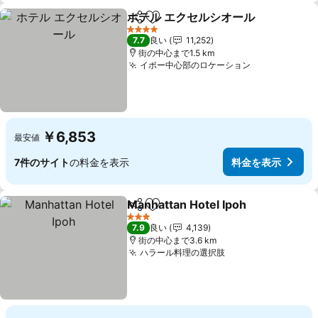
ホテル エクセルシオール
シェア
お気に入りに追加
料
4 ホテルのランク
7.7
良い
11,252
街の中心まで1.5 km
イポー中心部のロケーション
料金を表示
￥6,853
最安値
7件のサイト
の料金を表示
料金を表示
Manhattan Hotel Ipoh
シェア
お気に入りに追加
料金
3 ホテルのランク
7.9
良い
4,139
街の中心まで3.6 km
ハラール料理の選択肢
料金を表示