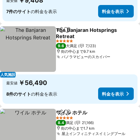
￥9,408
最安値
7件のサイト
の料金を表示
料金を表示
The Banjaran Hotsprings
シェア
お気に入りに追加
Retreat
料金を表示
5 ホテルのランク
9.6
大満足
7,123
街の中心まで9.7 km
パノラマビューのスカイバー
料金を表示
人気施設
￥56,490
最安値
8件のサイト
の料金を表示
料金を表示
ワイル ホテル
シェア
お気に入りに追加
料金を表示
5 ホテルのランク
8.4
満足
21,166
街の中心まで1.7 km
屋上インフィニティスイミングプール
料金