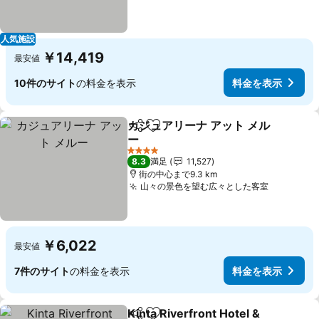
人気施設
￥14,419
最安値
10件のサイト
の料金を表示
料金を表示
カジュアリーナ アット メル
シェア
お気に入りに追加
ー
料金を表示
4 ホテルのランク
8.3
満足
11,527
街の中心まで9.3 km
山々の景色を望む広々とした客室
料金を表
￥6,022
最安値
7件のサイト
の料金を表示
料金を表示
Kinta Riverfront Hotel &