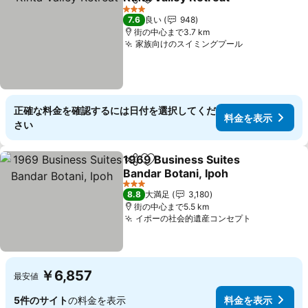
シェア
お気に入りに追加
料金を
3 ホテルのランク
7.6
良い
948
街の中心まで3.7 km
家族向けのスイミングプール
料金を表示
正確な料金を確認するには日付を選択してくだ
料金を表示
さい
1969 Business Suites
シェア
お気に入りに追加
Bandar Botani, Ipoh
料金を表示
3 ホテルのランク
8.8
大満足
3,180
街の中心まで5.5 km
イポーの社会的遺産コンセプト
料金を表示
￥6,857
最安値
5件のサイト
の料金を表示
料金を表示