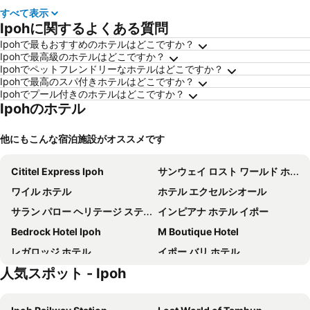
すべて表示
Ipohに関するよくある質問
Ipohで最もおすすめのホテルはどこですか？
Ipohで最高級のホテルはどこですか？
Ipohでペットフレンドリーなホテルはどこですか？
Ipohで最高のスパ付きホテルはどこですか？
Ipohでプール付きのホテルはどこですか？
Ipohのホテル
他にもこんな宿泊施設がオススメです
Cititel Express Ipoh
サンウェイ ロスト ワールド ホテル
ワイル ホテル
ホテル エクセルシオール
サラン パロー ヘリテージ ステイ & イベント ホール
インピアナ ホテル イポー
Bedrock Hotel Ipoh
M Boutique Hotel
レガロッジ ホテル
イポー バリ ホテル
人気スポット - Ipoh
ホテル フレンチ イポー
ムー ホテル
Hotel O City Hostel Ipoh
Kinta Riverfront Hotel & Suites