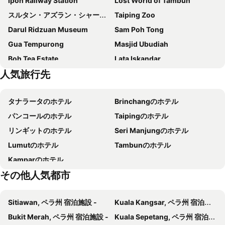
Ipoh Railway Station
Lost World of Tambun
Onsen Premium Suites Tambun by BYON
Robin Hotel
スルタン・アズラン・シャー空港
Taiping Zoo
ホテル ピ
De Parkview Hotel
Darul Ridzuan Museum
Sam Poh Tong
D イースタン ホテル
MH ホテル イポー
Gua Tempurong
Masjid Ubudiah
Travelodge Ipoh
Abby by the river
Boh Tea Estate
Lata Iskandar
De Quinton Hotel
MH ステューディオ ホテル
人気旅行先
Perak Museum
JQ Ban Loong Boutique Hotel
チューリップ ホテル
カジュアリーナ アット メルー
Tower Regency Hotel & Apartments
タナラータのホテル
Brinchangのホテル
M Roof Hotel & Residences
Artworks Hotel Ipoh
パンコールのホテル
Taipingのホテル
1969 Business Suites Bandar Botani, Ipoh
Belakang KongHeng By DreamScape
リンギットのホテル
Seri Manjungのホテル
K GARDEN HOTEL (IPOH) SDN BHD
Brick Box Hotel
Lumutのホテル
Tambunのホテル
RPGC Garden Hotel
DS Hotel
Kamparのホテル
Hotel18 - MyHome
Ban Sheng Teik
その他人気都市
Merlin by Robin
The Tudor
1969 Business Suites @ Ipoh Garden
The Host Hotel
Sitiawan, ペラ州 宿泊施設 -
Kuala Kangsar, ペラ州 宿泊施設 -
OYO 746 Hotel Comfort
イポー ブティック ホテル
Bukit Merah, ペラ州 宿泊施設 -
Kuala Sepetang, ペラ州 宿泊施設 -
Winggarden Murals House
Golden Roof Hotel Sunway Ipoh