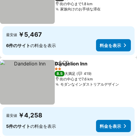
街の中心まで1.8 km
家族向けのお手頃な滞在
料金を表示
￥5,467
最安値
6件のサイト
の料金を表示
料金を表示
Dandelion Inn
シェア
お気に入りに追加
料金を表示
2 ホテルのランク
8.5
大満足
419
街の中心まで7.6 km
モダンなインダストリアルデザイン
料金を
￥4,258
最安値
5件のサイト
の料金を表示
料金を表示