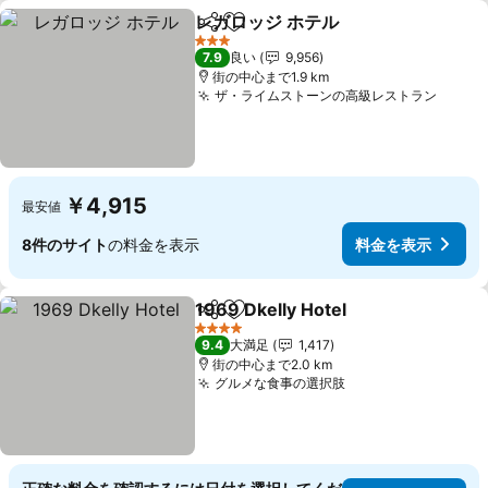
レガロッジ ホテル
シェア
お気に入りに追加
料金を表
3 ホテルのランク
7.9
良い
9,956
街の中心まで1.9 km
ザ・ライムストーンの高級レストラン
料金
￥4,915
最安値
8件のサイト
の料金を表示
料金を表示
1969 Dkelly Hotel
シェア
お気に入りに追加
料金を表
4 ホテルのランク
9.4
大満足
1,417
街の中心まで2.0 km
グルメな食事の選択肢
料金を表示