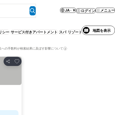
JA · ￥
メニュー
ログイン
地図を表示
リシー
サービス付きアパートメント
スパ
リゾート
サウナ
エアコン
社への手数料が検索結果に及ぼす影響について
お気に入りに追加
シェア