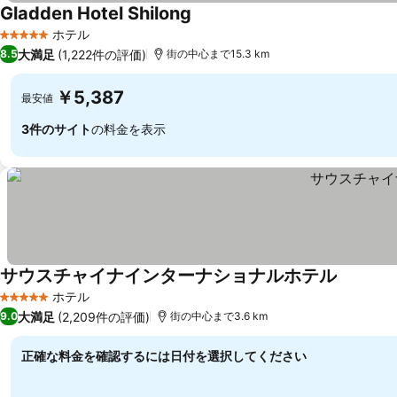
Gladden Hotel Shilong
ホテル
5 ホテルのランク
大満足
(1,222件の評価)
8.5
街の中心まで15.3 km
￥5,387
最安値
3件のサイト
の料金を表示
サウスチャイナインターナショナルホテル
ホテル
5 ホテルのランク
大満足
(2,209件の評価)
9.0
街の中心まで3.6 km
正確な料金を確認するには日付を選択してください