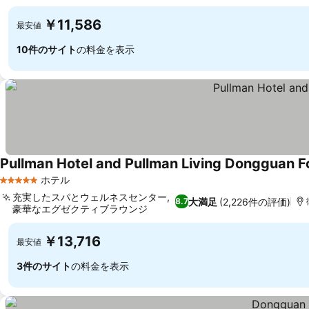
￥11,586
最安値
10件のサイト
の料金を表示
Pullman Hotel and Pullman Living Dongguan 
ホテル
5 ホテルのランク
充実したスパとウェルネスセンター,
大満足
(2,226件の評価)
8.7
豪華なエグゼクティブラウンジ
￥13,716
最安値
3件のサイト
の料金を表示