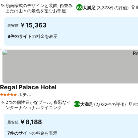
嶺南様式のデザインと装飾, 街並み
大満足
(3,378件の評価)
9.6
または山々の景色を望むお部屋
￥15,363
最安値
8件のサイト
の料金を表示
Regal Palace Hotel
ホテル
5 ホテルのランク
2つの個性豊かなプール, 多彩なイ
大満足
(2,032件の評価)
8.6
街
ンターナショナルダイニング
￥8,188
最安値
7件のサイト
の料金を表示