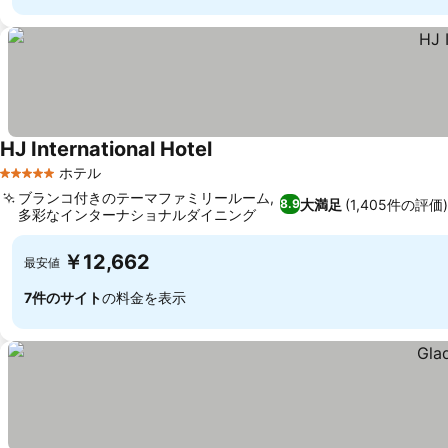
HJ International Hotel
ホテル
5 ホテルのランク
ブランコ付きのテーマファミリールーム,
大満足
(1,405件の評価
8.9
多彩なインターナショナルダイニング
￥12,662
最安値
7件のサイト
の料金を表示