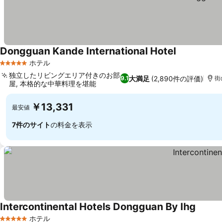
Dongguan Kande International Hotel
ホテル
5 ホテルのランク
独立したリビングエリア付きのお部
大満足
(2,890件の評価)
9.1
街
屋, 本格的な中華料理を堪能
￥13,331
最安値
7件のサイト
の料金を表示
Intercontinental Hotels Dongguan By Ihg
ホテル
5 ホテルのランク