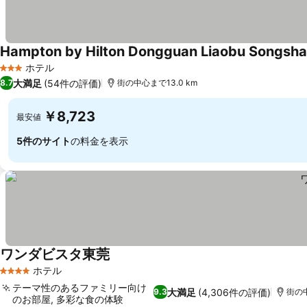
Hampton by Hilton Dongguan Liaobu Songsh
ホテル
3 ホテルのランク
大満足
(54件の評価)
8.7
街の中心まで13.0 km
￥8,723
最安値
5件のサイト
の料金を表示
ワンダビスタ東莞
ホテル
4 ホテルのランク
テーマ性のあるファミリー向け
大満足
(4,306件の評価)
9.3
街の中
のお部屋, 多彩な食の体験