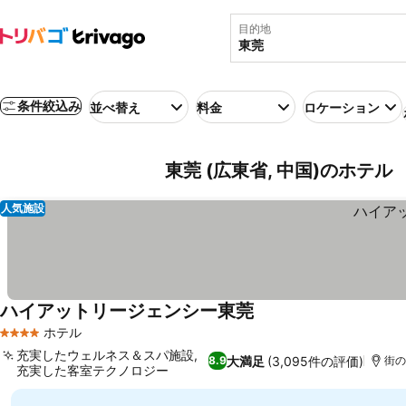
目的地
条件絞込み
並べ替え
料金
ロケーション
東莞 (広東省, 中国)のホテル
人気施設
ハイアットリージェンシー東莞
ホテル
4 ホテルのランク
充実したウェルネス＆スパ施設,
大満足
(3,095件の評価)
8.9
街の
充実した客室テクノロジー