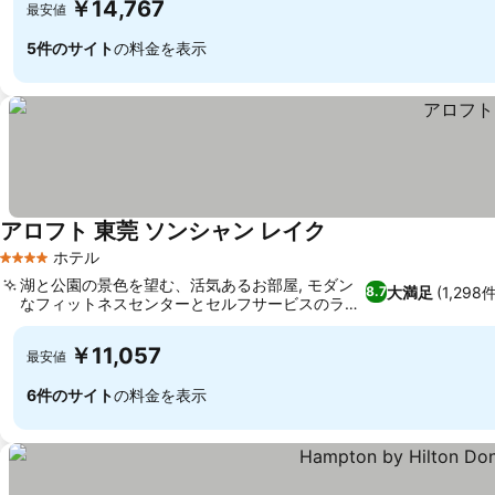
￥14,767
最安値
5件のサイト
の料金を表示
アロフト 東莞 ソンシャン レイク
ホテル
4 ホテルのランク
湖と公園の景色を望む、活気あるお部屋, モダン
大満足
(1,29
8.7
なフィットネスセンターとセルフサービスのラン
ドリー
￥11,057
最安値
6件のサイト
の料金を表示