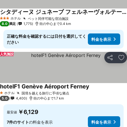
シタディーヌ ジュネーブ フェルネーヴォルテール
ホテル
ペット同伴可能な宿泊施設
3 ホテルのランク
8.0
満足
1,775
街の中心まで0.4 km
正確な料金を確認するには日付を選択してく
料金を表示
ださい
人気施設
シェア
お
hotelF1 Genève Aéroport Ferney
ホテル
国境を越える旅行に手頃な拠点
1 ホテルのランク
5.0
4,400
街の中心まで1.7 km
￥6,129
最安値
7件のサイト
の料金を表示
料金を表示