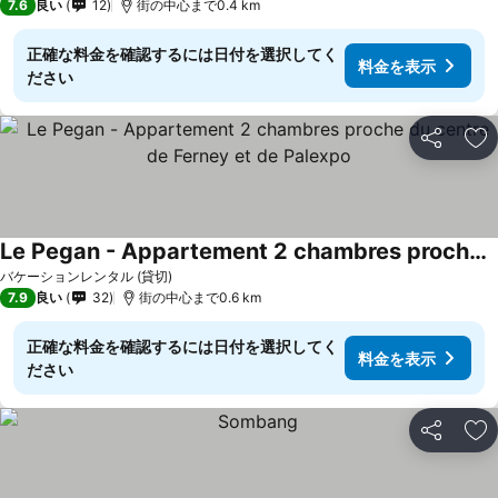
7.6
良い
12
街の中心まで0.4 km
正確な料金を確認するには日付を選択してく
料金を表示
ださい
シェア
お
Le Pegan - Appartement 2 chambres proche du centre de Ferney et de Palexpo
バケーションレンタル (貸切)
7.9
良い
32
街の中心まで0.6 km
正確な料金を確認するには日付を選択してく
料金を表示
ださい
シェア
お