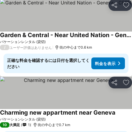
シェア
お
Garden & Central - Near United Nation - Geneva - CERN
バケーションレンタル (貸切)
/
街の中心まで0.6 km
ユーザー評価はありません
正確な料金を確認するには日付を選択してく
料金を表示
ださい
シェア
お
Charming new appartment near Geneva
バケーションレンタル (貸切)
10
大満足
1
街の中心まで0.7 km