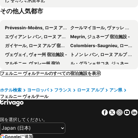
レ ズッシュのホテル
Servette - Petit-Saconex
Mahatma Gandhi
Rhodania Boutique Hôtel
Crowne Plaza Geneva By Ihg
その他人気都市
Les Grottes - Saint-Gervais
Cathédrale de Lausanne
シタディーヌ ジュネーブ フェルネーヴォルテール
カンパニール ジュネーヴ - フェルネー - ヴォルテール
Domaine des Avenières
Casino de l'Impérial
ラ リザーブ ジュネーブ ホテル アンド スパ
Hotel Restaurant Kutchi
Prévessin-Moëns, ローヌ アルプ 宿泊施設 -
クールマイヨール, ヴァッレ ダオスタ州 宿泊施設 -
Mednat Expo & Agrobiorama Expo
Visite guidée de la Vieille Ville de Genève
Geneva Marriott Hotel
The Woodward, Auberge Collection
エヴィアン レ バン, ローヌ アルプ 宿泊施設 -
Meyrin, ジュネーブ 宿泊施設 -
Montriond Cour
Montoie Bourdonnette
ホテル F1 アンヌマス
Mercure Geneva Airport
ガイヤール, ローヌ アルプ 宿泊施設 -
Colombiers-Saugnieu, ローヌ アルプ 宿泊施設 -
Musée International de la Réforme
Green Marmot Capsule Hotel Geneva
ホテル プルミエール クラッセ アネマッセ ヴィレ ラ グラ
ヴェヴェイ, ヴォー州 宿泊施設 -
トノン レ バン, ローヌ アルプ 宿泊施設 -
Hôtel Longemalle
Adonis Divonne-les-Bains
マルチニー, ヴァレー州 宿泊施設 -
ル・グラン＝サコネ, ジュネーブ 宿泊施設 -
Primadom Aparthotel
ibis Archamps Porte de Genève
ヴェルビエ, ヴァレー州 宿泊施設 -
シオン, ヴァレー州 宿泊施設 -
フェルニー ヴォルテールのすべての宿泊施設を表示
ザ パックス ホテル
フロートイン
Yverdon-les-Bains, ヴォー州 宿泊施設 -
ニヨン, ヴォー州 宿泊施設 -
Hôtel de l'Ange
Calvy
ホテル検索
ヨーロッパ
フランス
ローヌ アルプ
アン県
Bogis-Bossey, ヴォー州 宿泊施設 -
Malafretaz, ローヌ アルプ 宿泊施設 -
フェルニー ヴォルテール
Marly, フリブール州 宿泊施設 -
Saint-Genis-Pouilly, ローヌ アルプ 宿泊施設 -
Viry, ローヌ アルプ 宿泊施設 -
モルジュ, ヴォー州 宿泊施設 -
Facebook
Twitter
Insta
Yo
リヨン, ローヌ アルプ 宿泊施設 -
アヌシー, ローヌ アルプ 宿泊施設 -
国を選択してください。
グルノーブル, ローヌ アルプ 宿泊施設 -
シャンベリー, ローヌ アルプ 宿泊施設 -
ヴィルールバンヌ, ローヌ アルプ 宿泊施設 -
ブロン, ローヌ アルプ 宿泊施設 -
Googleに追加