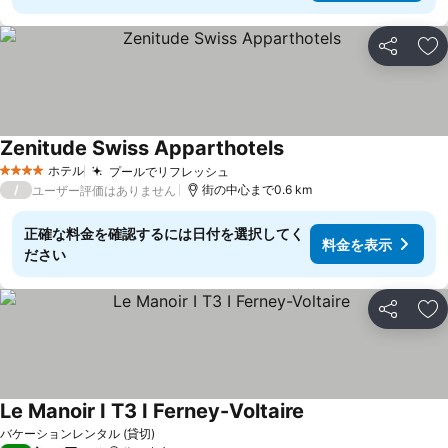
シェア
お
Zenitude Swiss Apparthotels
ホテル
プールでリフレッシュ
4 ホテルのランク
/
街の中心まで0.6 km
ユーザー評価はありません
正確な料金を確認するには日付を選択してく
料金を表示
ださい
シェア
お
Le Manoir I T3 I Ferney-Voltaire
バケーションレンタル (貸切)