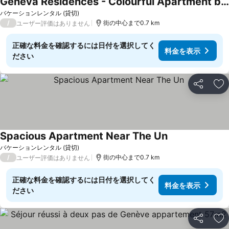
Geneva Residences - Colourful Apartment by the border
バケーションレンタル (貸切)
/
街の中心まで0.7 km
ユーザー評価はありません
正確な料金を確認するには日付を選択してく
料金を表示
ださい
シェア
お
Spacious Apartment Near The Un
バケーションレンタル (貸切)
/
街の中心まで0.7 km
ユーザー評価はありません
正確な料金を確認するには日付を選択してく
料金を表示
ださい
シェア
お