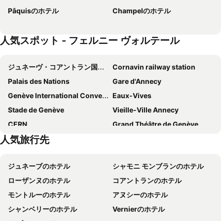
Pâquisのホテル
Champelのホテル
ibis Genève Centre Gare
Ruby Claire Hotel Geneva by IHG
ibis Genève Aéroport
Hotel de Geneve
人気スポット - フェルニー ヴォルテール
Novotel Suites Genève Aéroport
Greet Hôtel Prévessin Genève Aéroport
Warwick Geneva
Holiday Inn Express Geneva Airport By Ihg
ジュネーヴ・コアントラン国際空港
Cornavin railway station
Hilton Geneva Hotel and Conference Centre
ibis budget Genève Aéroport
Palais des Nations
Gare d'Annecy
ibis Genève Centre Lac
ホテル サン ジェルベ ジュネーヴ
Genève International Convention Centre
Eaux-Vives
Ibis Styles Prévessin Genève Aéroport
プルミエール クラッセ アネマス - ジュネーブ
Stade de Genève
Vieille-Ville Annecy
ibis Styles Geneve Palexpo Aeroport
ホテル ティファニー
CERN
Grand Théâtre de Genève
NH Geneva Airport
Hôtel de France
人気旅行先
Plainpalais
Acacias
Hotel Royal
ホテル オウトイユ
Lac Léman
Jonction
IntercityHotel Geneva
Hôtel Drake Longchamp
ジュネーブのホテル
シャモニ モンブランのホテル
Natural history museum
Annecy cinéma italien
シャトー ド ボッセ
Campanile Annemasse Centre - Gare
ローザンヌのホテル
コアントランのホテル
Noël des Alpes
Sous-Gare - Ouchy
モーベンピック ホテル & カジノ ジュネーブ
イビス ジュネーブ プチ ランシー
モントルーのホテル
アヌシーのホテル
Pâquis
Promenade des Bastions
デザイン ホテル F6
レジデンス スタジオ ジュネーブ サントル
シャンベリーのホテル
Vernierのホテル
Salon International de l'Auto et accessoires
International Red Cross and Red Crescent Museum
ホテル クリスタル
hotelF1 Genève Saint Julien en Genevois