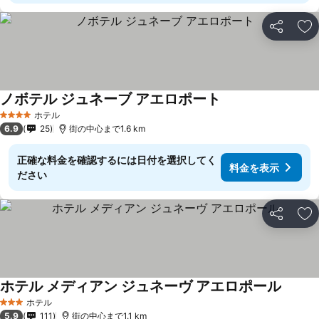
シェア
お
ノボテル ジュネーブ アエロポート
ホテル
4 ホテルのランク
6.9
25
街の中心まで1.6 km
正確な料金を確認するには日付を選択してく
料金を表示
ださい
シェア
お
ホテル メディアン ジュネーヴ アエロポール
ホテル
3 ホテルのランク
5.9
111
街の中心まで1.1 km