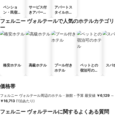
ペンショ
サービス付
アパートス
ン・民宿・
きアパート
タイルホテ
ゲストハウ
メント
ル
フェルニー ヴォルテールで人気のホテルカテゴリ
ス
ー
格安ホテル
高級ホテル
プール付き
ペットとの
スパ
ホテル
宿泊可のホ
テル
価格帯
フェルニー ヴォルテール周辺のホテル・旅館 -
予算
最安値
‎￥6,129
～
‎￥16,713
(1泊あたり)
フェルニー ヴォルテールに関するよくある質問