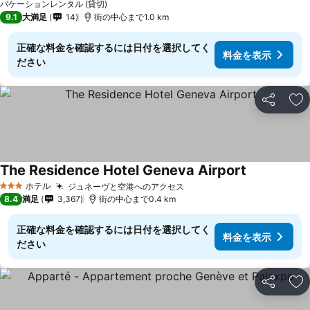
バケーションレンタル (貸切)
9.1
大満足
14
街の中心まで1.0 km
正確な料金を確認するには日付を選択してく
料金を表示
ださい
シェア
お
The Residence Hotel Geneva Airport
ホテル
ジュネーヴと空港へのアクセス
3 ホテルのランク
8.4
満足
3,367
街の中心まで0.4 km
正確な料金を確認するには日付を選択してく
料金を表示
ださい
シェア
お