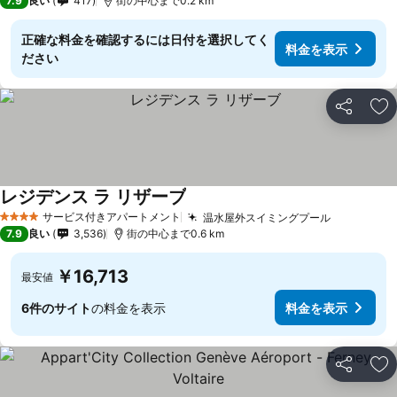
7.9
良い
417
街の中心まで0.2 km
正確な料金を確認するには日付を選択してく
料金を表示
ださい
シェア
お
レジデンス ラ リザーブ
サービス付きアパートメント
温水屋外スイミングプール
4 ホテルのランク
7.9
良い
3,536
街の中心まで0.6 km
￥16,713
最安値
6件のサイト
の料金を表示
料金を表示
シェア
お