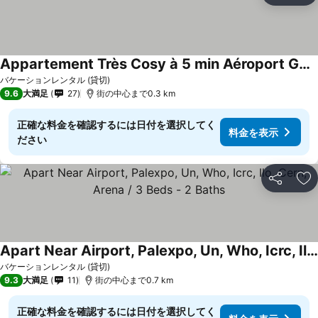
Appartement Très Cosy à 5 min Aéroport Genève
バケーションレンタル (貸切)
9.6
大満足
27
街の中心まで0.3 km
正確な料金を確認するには日付を選択してく
料金を表示
ださい
シェア
お
Apart Near Airport, Palexpo, Un, Who, Icrc, Ilo, Cern, Arena / 3 Beds - 2 Baths
バケーションレンタル (貸切)
9.3
大満足
11
街の中心まで0.7 km
正確な料金を確認するには日付を選択してく