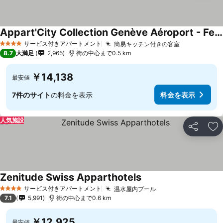
Appart'City Collection Genève Aéroport - Ferney Voltaire
サービス付きアパートメント
簡易キッチン付きの客室
4 ホテルのランク
8.7
大満足
2,965
街の中心まで0.5 km
￥14,138
最安値
7件のサイト
の料金を表示
料金を表示
人気施設
シェア
お
Zenitude Swiss Apparthotels
サービス付きアパートメント
温水屋内プール
4 ホテルのランク
7.1
5,991
街の中心まで0.6 km
￥12,925
最安値