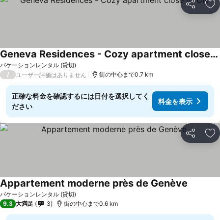
シェア
お
Geneva Residences - Cozy apartment close to UN
バケーションレンタル (貸切)
/
街の中心まで0.7 km
ユーザー評価はありません
正確な料金を確認するには日付を選択してく
料金を表示
ださい
シェア
お
Appartement moderne près de Genève
バケーションレンタル (貸切)
9.3
大満足
3
街の中心まで0.6 km