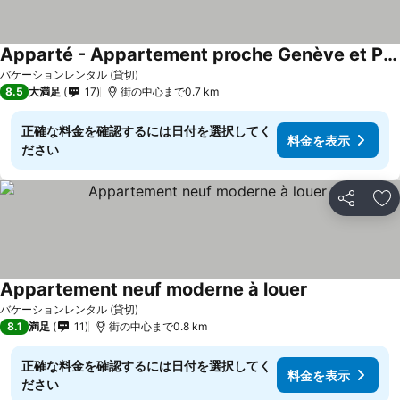
Apparté - Appartement proche Genève et Palexpo
バケーションレンタル (貸切)
8.5
大満足
17
街の中心まで0.7 km
正確な料金を確認するには日付を選択してく
料金を表示
ださい
シェア
お
Appartement neuf moderne à louer
バケーションレンタル (貸切)
8.1
満足
11
街の中心まで0.8 km
正確な料金を確認するには日付を選択してく
料金を表示
ださい