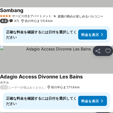
Sombang
サービス付きアパートメント
庭園の眺めが楽しめるバルコニー
4 ホテルのランク
4.3
47
街の中心まで0.8 km
正確な料金を確認するには日付を選択してく
料金を表示
ださい
シェア
お
Adagio Access Divonne Les Bains
ホテル
/
街の中心まで11.6 km
ユーザー評価はありません
正確な料金を確認するには日付を選択してく
料金を表示
ださい