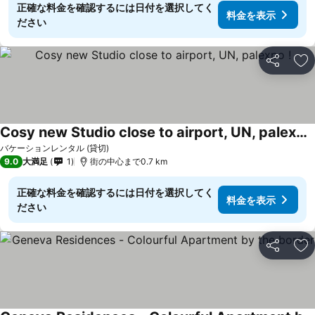
正確な料金を確認するには日付を選択してく
料金を表示
ださい
シェア
お
Cosy new Studio close to airport, UN, palexpo !
バケーションレンタル (貸切)
9.0
大満足
1
街の中心まで0.7 km
正確な料金を確認するには日付を選択してく
料金を表示
ださい
シェア
お