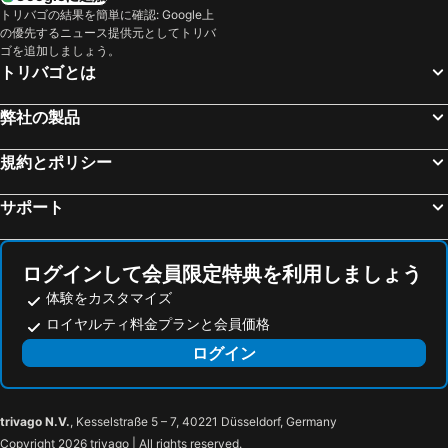
トリバゴの結果を簡単に確認: Google上
カリュイール エ キュイール, ローヌ アルプ 宿泊施設 -
クールシュヴェル, ローヌ アルプ 宿泊施設 -
の優先するニュース提供元としてトリバ
パリ, イル ド フランス 宿泊施設 -
ニース, プロヴァンス アルプ＝コート ダジュール 宿泊施設 -
ゴを追加しましょう。
トリバゴとは
ロワシーアンフランス, イル ド フランス 宿泊施設 -
ル モン サン ミシェル, バス ノルマンディー 宿泊施設 -
ストラスブール, アルザス 宿泊施設 -
Tremblay-en-France, イル ド フランス 宿泊施設 -
弊社の製品
Coupvray, イル ド フランス 宿泊施設 -
マルセイユ, プロヴァンス アルプ＝コート ダジュール 宿泊施設 -
規約とポリシー
サポート
ログインして会員限定特典を利用しましょう
体験をカスタマイズ
ロイヤルティ料金プランと会員価格
ログイン
trivago N.V.
, Kesselstraße 5 – 7, 40221 Düsseldorf, Germany
Copyright 2026 trivago | All rights reserved.