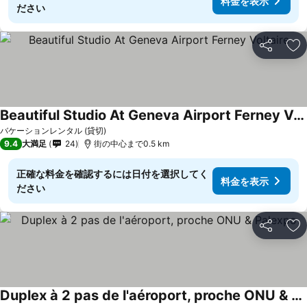
料金を表示
ださい
シェア
お
Beautiful Studio At Geneva Airport Ferney Voltaire
バケーションレンタル (貸切)
9.4
大満足
24
街の中心まで0.5 km
正確な料金を確認するには日付を選択してく
料金を表示
ださい
シェア
お
Duplex à 2 pas de l'aéroport, proche ONU & Palexpo