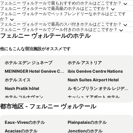
フェルニー ヴォルテールで最もおすすめのホテルはどこですか？
フェルニー ヴォルテールで最高級のホテルはどこですか？
フェルニー ヴォルテールでペットフレンドリーなホテルはどこです
か？
フェルニー ヴォルテールで最高のスパ付きホテルはどこですか？
フェルニー ヴォルテールでプール付きのホテルはどこですか？
フェルニー ヴォルテールのホテル
他にもこんな宿泊施設がオススメです
ホテル エデン ジュネーブ
ホテル アストリア
MEININGER Hotel Genève Centre Charmilles
ibis Genève Centre Nations
ホテル スイス
Nash Suites Airport Hotel
Nash Pratik hôtel
ル モンブリラン オテル レジデンス
ホテル コルナヴァン
ナッシュ エアポート ホテル
都市地区 - フェルニー ヴォルテール
オテル インターナショナル & テルミナス
B&B HOTEL Geneva Airport
Hotel Bernina Genève
NH ジュネーブ シティ
Eaux-Vivesのホテル
Plainpalaisのホテル
ホテル レ ナシオン
ホテル セントラル
Acaciasのホテル
Jonctionのホテル
hotelF1 Genève Aéroport Ferney
Ramada Encore by Wyndham Geneva