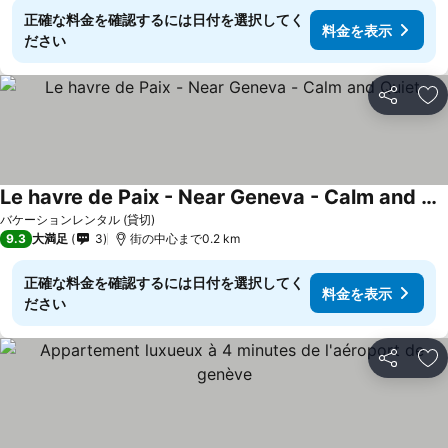
正確な料金を確認するには日付を選択してく
料金を表示
ださい
シェア
お
Le havre de Paix - Near Geneva - Calm and Quiet
バケーションレンタル (貸切)
9.3
大満足
3
街の中心まで0.2 km
正確な料金を確認するには日付を選択してく
料金を表示
ださい
シェア
お