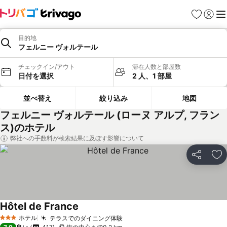
お気に入り
ログイ
メ
目的地
フェルニー ヴォルテール
チェックイン/アウト
滞在人数と部屋数
日付を選択
2 人、1 部屋
並べ替え
絞り込み
地図
フェルニー ヴォルテール (ローヌ アルプ, フラン
ス)のホテル
弊社への手数料が検索結果に及ぼす影響について
シェア
お
Hôtel de France
ホテル
テラスでのダイニング体験
3 ホテルのランク