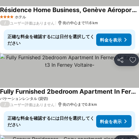
Résidence Home Business, Genève Aéroport Divonne-Les-Bains
ホテル
4 ホテルのランク
/
街の中心まで11.6 km
ユーザー評価はありません
正確な料金を確認するには日付を選択してく
料金を表示
ださい
シェア
お
Fully Furnished 2bedroom Apartment In Ferney Voltaire-t3 In Ferney Voltaire-
バケーションレンタル (貸切)
/
街の中心まで0.8 km
ユーザー評価はありません
正確な料金を確認するには日付を選択してく
料金を表示
ださい