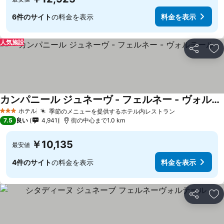
6件のサイト
の料金を表示
料金を表示
人気施設
シェア
お
カンパニール ジュネーヴ - フェルネー - ヴォルテール
ホテル
季節のメニューを提供するホテル内レストラン
3 ホテルのランク
7.5
良い
4,941
街の中心まで1.0 km
￥10,135
最安値
4件のサイト
の料金を表示
料金を表示
シェア
お