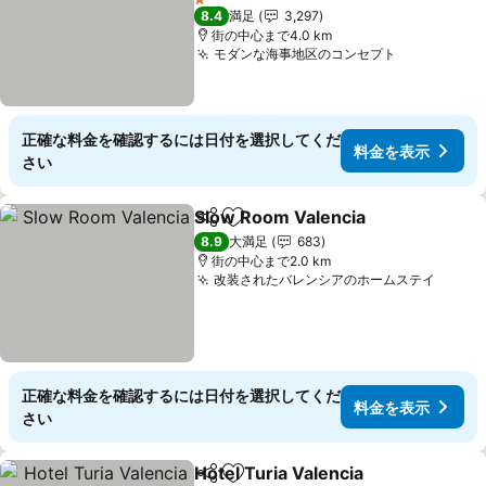
1 ホテルのランク
8.4
満足
3,297
街の中心まで4.0 km
モダンな海事地区のコンセプト
正確な料金を確認するには日付を選択してくだ
料金を表示
さい
Slow Room Valencia
シェア
お気に入りに追加
8.9
大満足
683
街の中心まで2.0 km
改装されたバレンシアのホームステイ
正確な料金を確認するには日付を選択してくだ
料金を表示
さい
Hotel Turia Valencia
シェア
お気に入りに追加