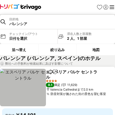
お気に入り
ログイ
メ
目的地
バレンシア
チェックイン/アウト
滞在人数と部屋数
日付を選択
2 人、1 部屋
並べ替え
絞り込み
地図
バレンシア (バレンシア, スペイン)のホテル
弊社への手数料が検索結果に及ぼす影響について
エスペリア パルケ セントラ
シェア
お気に入りに追加
ル
4 ホテルのランク
8.1
満足
11,629
Valencia Cathedralまで2.0 km
防音対策が施された街の景色を望む客室