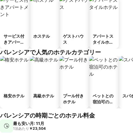
サービス付
ホステル
ゲストハウ
アパートス
きアパート
ス
タイルホテ
メント
ル
バレンシアで人気のホテルカテゴリー
格安ホテル
高級ホテル
プール付き
ペットとの
スパ
ホテル
宿泊可のホ
テル
バレンシアの時期ごとのホテル料金
最も安い月: 11月
1泊あたり
￥23,504