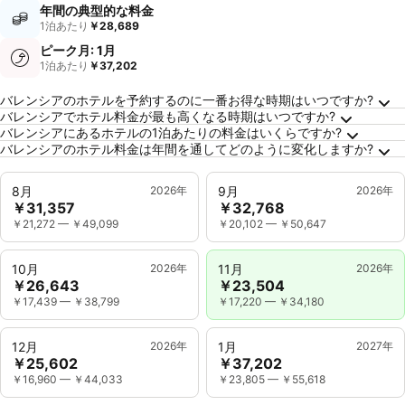
年間の典型的な料金
1泊あたり
￥28,689
ピーク月: 1月
1泊あたり
￥37,202
バレンシアに関するよくある質問
バレンシアのホテルを予約するのに一番お得な時期はいつですか?
バレンシアでホテル料金が最も高くなる時期はいつですか?
バレンシアにあるホテルの1泊あたりの料金はいくらですか?
バレンシアのホテル料金は年間を通してどのように変化しますか?
8月
2026年
9月
2026年
￥31,357
￥32,768
￥21,272
—
￥49,099
￥20,102
—
￥50,647
10月
2026年
11月
2026年
￥26,643
￥23,504
￥17,439
—
￥38,799
￥17,220
—
￥34,180
12月
2026年
1月
2027年
￥25,602
￥37,202
￥16,960
—
￥44,033
￥23,805
—
￥55,618