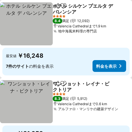
ホテル シルケン プエルタ デ
シェア
お気に入りに追加
バレンシア
4 ホテルのランク
8.4
満足
12,092
Valencia Cathedralまで1.9 km
地中海風米料理の専門店
￥16,248
最安値
7件のサイト
の料金を表示
料金を表示
ワンショット・レイナ・ビ
シェア
お気に入りに追加
クトリア
4 ホテルのランク
8.3
満足
5,912
Valencia Cathedralまで0.6 km
アルファロ・マンリケの建築デザイン