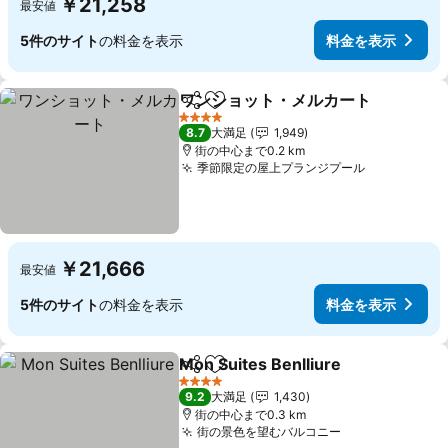
￥21,258
最安値
5件のサイト
の料金を表示
料金を表示
ワンショット・メルカート
シェア
お気に入りに追加
4 ホテルのランク
8.7
大満足
1,949
街の中心まで0.2 km
季節限定の屋上プランジプール
￥21,666
最安値
5件のサイト
の料金を表示
料金を表示
Mon Suites Benlliure
シェア
お気に入りに追加
4 ホテルのランク
9.2
大満足
1,430
街の中心まで0.3 km
街の景色を望むバルコニー