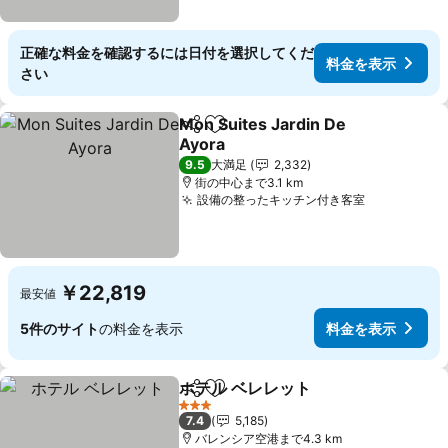
正確な料金を確認するには日付を選択してくだ
料金を表示
さい
Mon Suites Jardin De
シェア
お気に入りに追加
Ayora
9.5
大満足
2,332
街の中心まで3.1 km
設備の整ったキッチン付き客室
￥22,819
最安値
5件のサイト
の料金を表示
料金を表示
ホテル ベレレット
シェア
お気に入りに追加
3 ホテルのランク
7.4
5,185
バレンシア空港まで4.3 km