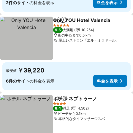
2件のサイト
の料金を表示
料金を表示
Only YOU Hotel Valencia
シェア
お気に入りに追加
5 ホテルのランク
9.5
大満足
10,254
街の中心まで0.5 km
屋上レストラン「エル・ミラドール」
￥39,220
最安値
6件のサイト
の料金を表示
料金を表示
ホテル ネプトゥーノ
シェア
お気に入りに追加
4 ホテルのランク
8.4
満足
4,502
ビーチから0.1km
本格的なタイマッサージスパ