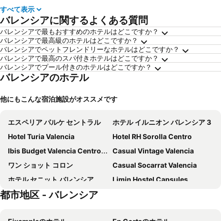
すべて表示
バレンシアに関するよくある質問
バレンシアで最もおすすめのホテルはどこですか？
バレンシアで最高級のホテルはどこですか？
バレンシアでペットフレンドリーなホテルはどこですか？
バレンシアで最高のスパ付きホテルはどこですか？
バレンシアでプール付きのホテルはどこですか？
バレンシアのホテル
他にもこんな宿泊施設がオススメです
エスペリア パルケ セントラル
ホテル イルニオン バレンシア 3
Hotel Turia Valencia
Hotel RH Sorolla Centro
Ibis Budget Valencia Centro Puerto
Casual Vintage Valencia
ワン ショット コロン
Casual Socarrat Valencia
ホテル セニット バレンシア
Limin Hostel Capsules
都市地区 - バレンシア
B&B ハイ バレンシア カノバス
Sercotel Sorolla Palace
Hotel Valencia de la Música
Hotel Olympia Cónsul del Mar