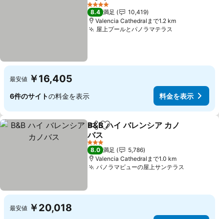
シェア
お気に入りに追加
4 ホテルのランク
8.4
満足
10,419
Valencia Cathedralまで1.2 km
屋上プールとパノラマテラス
￥16,405
最安値
6件のサイト
の料金を表示
料金を表示
B&B ハイ バレンシア カノ
シェア
お気に入りに追加
バス
3 ホテルのランク
8.0
満足
5,786
Valencia Cathedralまで1.0 km
パノラマビューの屋上サンテラス
￥20,018
最安値