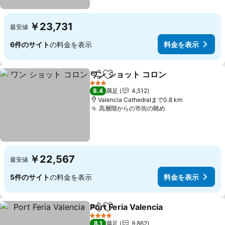
￥23,731
最安値
6件のサイト
の料金を表示
料金を表示
ワン ショット コロン
シェア
お気に入りに追加
3 ホテルのランク
8.4
満足
4,512
Valencia Cathedralまで0.8 km
高層階からの市街の眺め
￥22,567
最安値
5件のサイト
の料金を表示
料金を表示
Port Feria Valencia
シェア
お気に入りに追加
4 ホテルのランク
8.1
満足
9,862