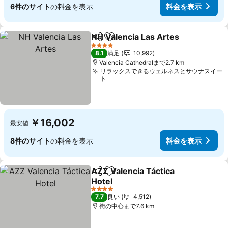
6件のサイト
の料金を表示
料金を表示
NH Valencia Las Artes
シェア
お気に入りに追加
4 ホテルのランク
8.1
満足
10,992
Valencia Cathedralまで2.7 km
リラックスできるウェルネスとサウナスイー
ト
￥16,002
最安値
8件のサイト
の料金を表示
料金を表示
AZZ Valencia Táctica
シェア
お気に入りに追加
Hotel
4 ホテルのランク
7.7
良い
4,512
街の中心まで7.6 km