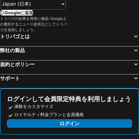
カステリョン デ ラ プラナ, バレンシア 宿泊施設 -
アルボラヤ, バレンシア 宿泊施設 -
Googleに追加
Masalfasar, バレンシア 宿泊施設 -
ベニカシム, バレンシア 宿泊施設 -
トリバゴの結果を簡単に確認: Google上
の優先するニュース提供元としてトリバ
ハベア, バレンシア 宿泊施設 -
パテルナ, バレンシア 宿泊施設 -
ゴを追加しましょう。
バルセロナ, カタルーニャ 宿泊施設 -
マドリッド, マドリード 宿泊施設 -
トリバゴとは
サン・セバスティアン, バスク 宿泊施設 -
グラナダ, アンダルシア州 宿泊施設 -
弊社の製品
セビリア, アンダルシア州 宿泊施設 -
マラガ, アンダルシア州 宿泊施設 -
ビルバオ, バスク 宿泊施設 -
パルマ デ マリョルカ, バレアレス諸島 宿泊施設 -
規約とポリシー
サポート
ログインして会員限定特典を利用しましょう
体験をカスタマイズ
ロイヤルティ料金プランと会員価格
ログイン