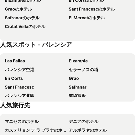
Eixampleのホテル
En Cortsのホテル
B&B HOTEL Valencia Arena
Meliá Valencia
Graoのホテル
Sant Francescのホテル
ホテル シルケン プエルタ デ バレンシア
Flag Hotel Valencia
Safranarのホテル
El Mercatのホテル
NH Valencia Las Artes
ワンショット・レイナ・ビクトリア
Ciutat Vellaのホテル
ホテル プリムス バレンシア
Sweet Hotel Continental
Olympia Hotel Events & Spa
Travelodge Valencia Aeropuerto
人気スポット - バレンシア
ホテル イルニオン バレンシア 4
SH Suite Palace
バルセロ バレンシア
ワンショット・メルカート
Las Fallas
Eixample
B&B ハイ バレンシア ブティック
ホテル オリンピア ウニヴェルシダーデス
バレンシア空港
セラーノスの塔
Hotel Malcom and Barret
Sea You Hotel Port Valencia
En Corts
Grao
Original Domino House
ibis budget Valencia Aeropuerto
Sant Francesc
Safranar
バレンシア スイーツ ユー
ワンショット・プエルタ・ルサファ
バレンシア北駅
芸術宮殿
Hotel San Lorenzo Boutique
ホテル イルニオン アクア 3
人気旅行先
El Mercat
フェリペ王子科学博物館
ホテル ヴィラカルロス
Port Feria Valencia
Favara
Plaza de la Reina
エキスポ ホテル
Hotel Venecia Plaza Centro
マニセスのホテル
デニアのホテル
Ciutat Vella
Plaza del Mercado
ユーロスターズ グラン バレンシア
Hotel Sundos Feria Valencia
カステリョン デ ラ プラナのホテル
アルボラヤのホテル
ラ・ロンハ・デ・ラ・セダ
メルカード(中央市場)
Hostal Blayet
ユーロスターズ レイ ドン ハイメ