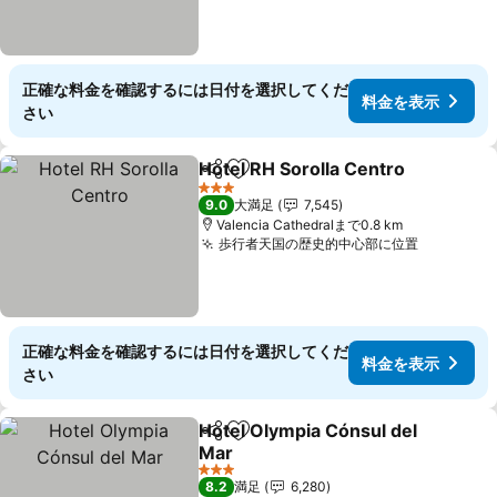
正確な料金を確認するには日付を選択してくだ
料金を表示
さい
Hotel RH Sorolla Centro
シェア
お気に入りに追加
3 ホテルのランク
9.0
大満足
7,545
Valencia Cathedralまで0.8 km
歩行者天国の歴史的中心部に位置
正確な料金を確認するには日付を選択してくだ
料金を表示
さい
Hotel Olympia Cónsul del
シェア
お気に入りに追加
Mar
3 ホテルのランク
8.2
満足
6,280