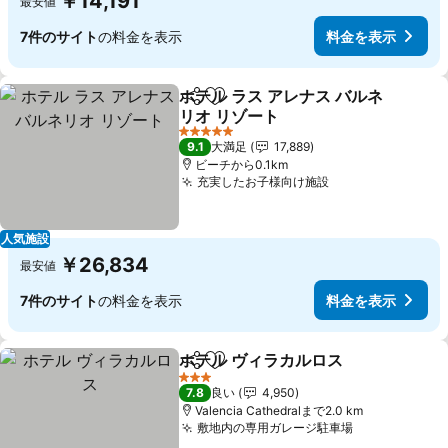
￥14,191
最安値
7件のサイト
の料金を表示
料金を表示
ホテル ラス アレナス バルネ
シェア
お気に入りに追加
リオ リゾート
5 ホテルのランク
9.1
大満足
17,889
ビーチから0.1km
充実したお子様向け施設
人気施設
￥26,834
最安値
7件のサイト
の料金を表示
料金を表示
ホテル ヴィラカルロス
シェア
お気に入りに追加
3 ホテルのランク
7.8
良い
4,950
Valencia Cathedralまで2.0 km
敷地内の専用ガレージ駐車場