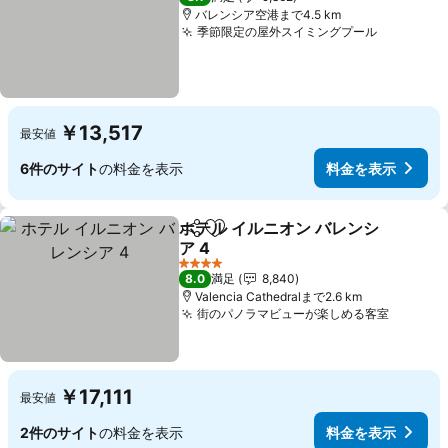
バレンシア空港まで4.5 km
季節限定の屋外スイミングプール
￥13,517
最安値
6件のサイト
の料金を表示
料金を表示
ホテル イルニオン バレンシ
シェア
お気に入りに追加
ア 4
4 ホテルのランク
8.0
満足
8,840
Valencia Cathedralまで2.6 km
街のパノラマビューが楽しめる客室
￥17,111
最安値
2件のサイト
の料金を表示
料金を表示