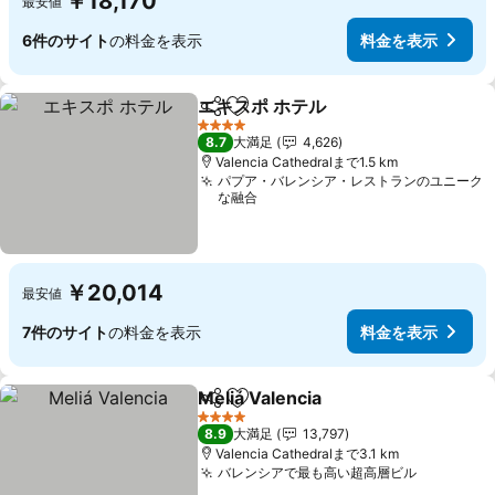
￥18,170
最安値
6件のサイト
の料金を表示
料金を表示
エキスポ ホテル
シェア
お気に入りに追加
4 ホテルのランク
8.7
大満足
4,626
Valencia Cathedralまで1.5 km
パプア・バレンシア・レストランのユニーク
な融合
￥20,014
最安値
7件のサイト
の料金を表示
料金を表示
Meliá Valencia
シェア
お気に入りに追加
4 ホテルのランク
8.9
大満足
13,797
Valencia Cathedralまで3.1 km
バレンシアで最も高い超高層ビル