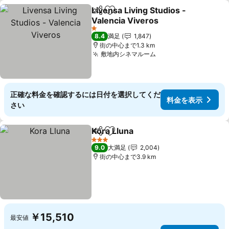
Livensa Living Studios -
シェア
お気に入りに追加
Valencia Viveros
1 ホテルのランク
8.4
満足
1,847
街の中心まで1.3 km
敷地内シネマルーム
正確な料金を確認するには日付を選択してくだ
料金を表示
さい
Kora Lluna
シェア
お気に入りに追加
3 ホテルのランク
9.0
大満足
2,004
街の中心まで3.9 km
￥15,510
最安値