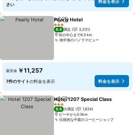
料金を表示
さい
Pearly Hotel
シェア
お気に入りに追加
料金を表示
3 ホテルのランク
8.4
満足
3,331
街の中心まで6.3 km
地中海のパノラマビュー
料金を表示
￥11,257
最安値
7件のサイト
の料金を表示
料金を表示
Hotel 1207 Special Class
シェア
お気に入りに追加
3 ホテルのランク
8.6
大満足
1,634
ビーチから0.5km
伝統的な中庭のコーヒーショップ
料金を表