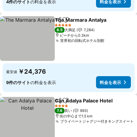
4件のサイト
の料金を表示
料金を表示
The Marmara Antalya
シェア
お気に入りに追加
料金
5 ホテルのランク
8.5
大満足
7,284
ビーチから0.3km
世界初の回転式ホテル別館
料金を表示
￥24,376
最安値
9件のサイト
の料金を表示
料金を表示
Can Adalya Palace Hotel
シェア
お気に入りに追加
料
4 ホテルのランク
7.6
良い
893
街の中心まで1.5 km
プライベートジャグジー付きキングスイート