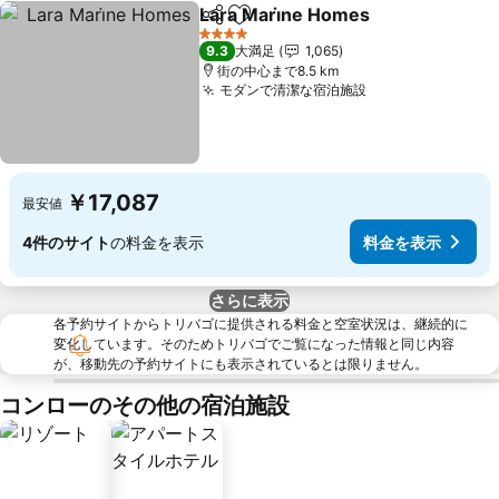
Lara Mari̇ne Homes
シェア
お気に入りに追加
料金を
4 ホテルのランク
9.3
大満足
1,065
街の中心まで8.5 km
モダンで清潔な宿泊施設
料金を表示
￥17,087
最安値
4件のサイト
の料金を表示
料金を表示
さらに表示
各予約サイトからトリバゴに提供される料金と空室状況は、継続的に
変化しています。そのためトリバゴでご覧になった情報と同じ内容
が、移動先の予約サイトにも表示されているとは限りません。
コンローのその他の宿泊施設