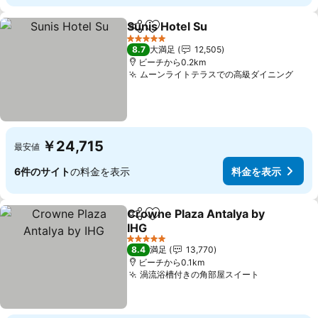
Sunis Hotel Su
シェア
お気に入りに追加
料金を表示
5 ホテルのランク
8.7
大満足
12,505
ビーチから0.2km
ムーンライトテラスでの高級ダイニング
料金
￥24,715
最安値
6件のサイト
の料金を表示
料金を表示
Crowne Plaza Antalya by
シェア
お気に入りに追加
IHG
料金を表示
5 ホテルのランク
8.4
満足
13,770
ビーチから0.1km
渦流浴槽付きの角部屋スイート
料金を表示