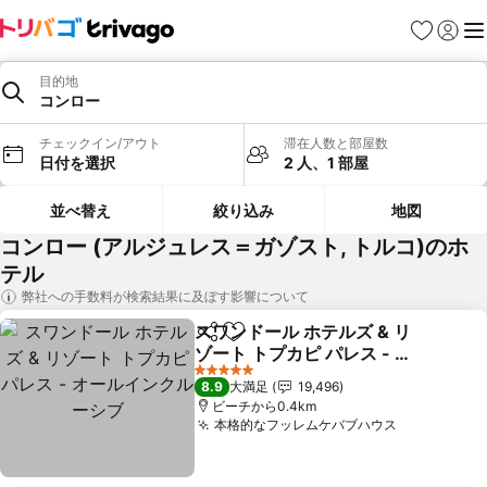
お気に入り
ログイ
メ
目的地
コンロー
チェックイン/アウト
滞在人数と部屋数
日付を選択
2 人、1 部屋
並べ替え
絞り込み
地図
コンロー (アルジュレス＝ガゾスト, トルコ)のホ
テル
弊社への手数料が検索結果に及ぼす影響について
スワンドール ホテルズ & リ
シェア
お気に入りに追加
ゾート トプカピ パレス - オ
ールインクルーシブ
料金を表示
5 ホテルのランク
8.9
大満足
19,496
ビーチから0.4km
本格的なフッレムケバブハウス
料金を表示