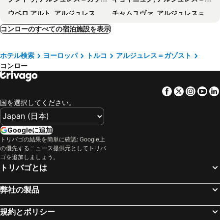
Cedrus Hotel
Patron Hotel
ウベロ アルト, アルジュレス＝ガゾスト 宿泊施設 -
チャムユヴァ, アルジュレス＝ガゾスト 宿泊施設 -
Bloomtalya Hotel
Tamara Business Otel Antalya
コニストン, アルジュレス＝ガゾスト 宿泊施設 -
Avsallar, アルジュレス＝ガゾスト 宿泊施設 -
コンローのすべての宿泊施設を表示
Leslion Luxury Hotel
Legend Tulip Hotel
リオパル, アルジュレス＝ガゾスト 宿泊施設 -
コルネリャ デ リョブレガート, アルジュレス＝ガゾスト 宿泊施設 -
Marka Hotel
Piyes Hotel
ホテル検索
ヨーロッパ
トルコ
アルジュレス＝ガゾスト
サント ステファノ ディ カマストラ, アルジュレス＝ガゾスト 宿泊施設 -
サン セバスチャン デ ロス レジェス, アルジュレス＝ガゾスト 宿泊施設 -
ATALLA HOTEL
BONE BEST OTEL
コンロー
ケメル, アルジュレス＝ガゾスト 宿泊施設 -
レオシン, アルジュレス＝ガゾスト 宿泊施設 -
Aziz Pansiyon 2
ホテル トウェンティ
Serik, アルジュレス＝ガゾスト 宿泊施設 -
アルー アン レ, アルジュレス＝ガゾスト 宿泊施設 -
Golden Lux Hotel Antalya
Linda Expo Palace
Facebook
Twitter
Insta
Yo
Demre, アルジュレス＝ガゾスト 宿泊施設 -
ヴィラルバ, アルジュレス＝ガゾスト 宿泊施設 -
Casa Maria Hotel
Prenses Sealine Beach Hotel
国を選択してください。
Konyaaltı, アルジュレス＝ガゾスト 宿泊施設 -
ラッダ イン キアンティ, クレルモン レロー 宿泊施設 -
アテルヤ アート ホテル
アイドゥン オーテル パンション
ギョレメ, Nevşehir Province 宿泊施設 -
ソス デル レイ カトリコ, Nevşehir Province 宿泊施設 -
Googleに追加
Regnum The Crown
La Cactus Boutique Hotel
トリバゴの結果を簡単に確認: Google上
Arnavutköy, クレルモン レロー 宿泊施設 -
Avcilar, クレルモン レロー 宿泊施設 -
Expo Park Hotel
ミニョン ホテル
の優先するニュース提供元としてトリバ
Uçhisar, Nevşehir Province 宿泊施設 -
ウルグプ, Nevşehir Province 宿泊施設 -
ゴを追加しましょう。
Cullinan Belek
Perge Hotels - Adult Only 18 plus
トリバゴとは
スペッロ, ラングドック ルシヨン 宿泊施設 -
弊社の製品
規約とポリシー