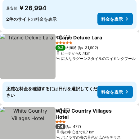
￥26,994
最安値
2件のサイト
の料金を表示
料金を表示
Titanic Deluxe Lara
シェア
お気に入りに追加
料金を
5 ホテルのランク
9.2
大満足
31,902
ビーチから0.4km
広大なラグーンスタイルのスイミングプール
正確な料金を確認するには日付を選択してくだ
料金を表示
さい
White Country Villages
シェア
お気に入りに追加
Hotel
料金を表示
3 ホテルのランク
7.4
477
街の中心まで6.7 km
パノラマの海の景色が広がるテラス
料金を