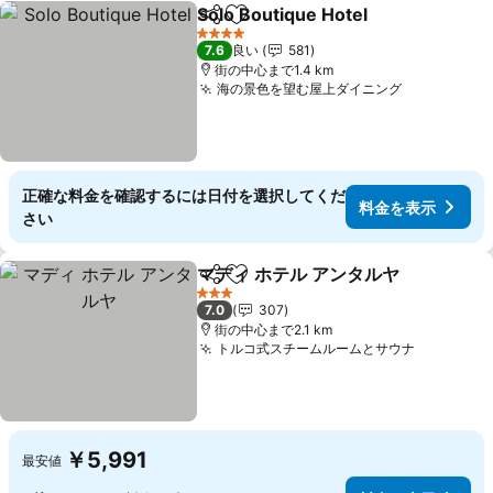
Solo Boutique Hotel
シェア
お気に入りに追加
料金を
4 ホテルのランク
7.6
良い
581
街の中心まで1.4 km
海の景色を望む屋上ダイニング
料金を表示
正確な料金を確認するには日付を選択してくだ
料金を表示
さい
マディ ホテル アンタルヤ
シェア
お気に入りに追加
料
3 ホテルのランク
7.0
307
街の中心まで2.1 km
トルコ式スチームルームとサウナ
料金を表
￥5,991
最安値