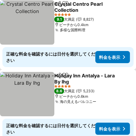
Crystal Centro Pearl
シェア
お気に入りに追加
Collection
料金を表示
5 ホテルのランク
9.1
大満足
8,827
ビーチから0.4km
多様な国際料理
料金を表示
正確な料金を確認するには日付を選択してくだ
料金を表示
さい
Holiday Inn Antalya - Lara
シェア
お気に入りに追加
By Ihg
料金を表示
5 ホテルのランク
8.6
大満足
5,233
ビーチから0.6km
海の見えるバルコニー
料金を表示
正確な料金を確認するには日付を選択してくだ
料金を表示
さい