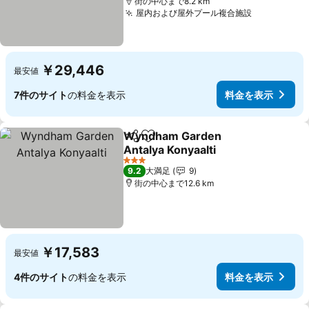
街の中心まで8.2 km
屋内および屋外プール複合施設
料金を表示
￥29,446
最安値
7件のサイト
の料金を表示
料金を表示
Wyndham Garden
シェア
お気に入りに追加
Antalya Konyaalti
料金を表示
3 ホテルのランク
9.2
大満足
9
街の中心まで12.6 km
￥17,583
最安値
4件のサイト
の料金を表示
料金を表示