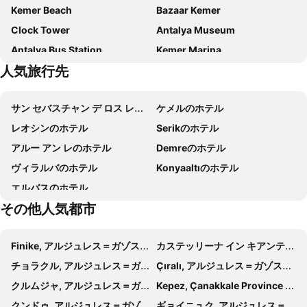
Kemer Beach
Bazaar Kemer
Sealife Family Resort Hotel
Hampton by Hilton Antalya Airport
Clock Tower
Antalya Museum
Lara Olympos Hotel
Konak Hotel Kaleiçi
Antalya Bus Station
Kemer Marina
Adalya Port Hotel
Sofa Kaleiçi
人気旅行先
50th International Antalya Golden Orange Film Festival
Beach Cafe
Isnova Hotel Airport
Olimpos Beach Hotel by RRH&R
Bagana Horse Club
Gazipasa Ogretmenevi Beach
Denizhan
Just Inn City
サン セバスチャン デ ロス レジェスのホテル
ケメルのホテル
Murat Paşa Mosque
Tekeli Mehmet Pasa Mosque
AFŞİN HOTEL
Crowne Plaza Antalya by IHG
レオシンのホテル
Serikのホテル
Hadrian's Gate
Suna & Inan Kirac Kaleici Museum
Casa Franco Old Town
マディ ホテル アンタルヤ
アルー アン レのホテル
Demreのホテル
Waterhill Park
Saklikent Ski Resort
Rixos Downtown Antalya - The Land Of Legends Access
Lara Garden Hotel
ヴィラルバのホテル
Konyaaltıのホテル
Aspendos International Opera And Ballet Festival
Sammy
Falcon Hotel
Adonis Hotel
エルバスのホテル
Eurymedon Bridge
Turist Beach
Massimo Hotel Ex La Boutique Hotel
Royal Ezel Hotel
その他人気都市
İS Hotel
Zenia Hotel
My Home Hotel Antalya City Center
Quality Gold Suite Hotel
Finike, アルジュレス＝ガゾスト 宿泊施設 -
カステッリーナ イン キアンティ, Isparta Province 宿泊施設 -
Puding Hotel
Leaf Port Hotel
チョラクル, アルジュレス＝ガゾスト 宿泊施設 -
Çıralı, アルジュレス＝ガゾスト 宿泊施設 -
デジャブー - スペシャル クラス
Tourist Hotel
クルムジャ, アルジュレス＝ガゾスト 宿泊施設 -
Kepez, Çanakkale Province 宿泊施設 -
エレガンス イースト ホテル - ブティック クラス
Letstay Hotel - Adults Only
クンドゥ, アルジュレス＝ガゾスト 宿泊施設 -
ギョイニュク, アルジュレス＝ガゾスト 宿泊施設 -