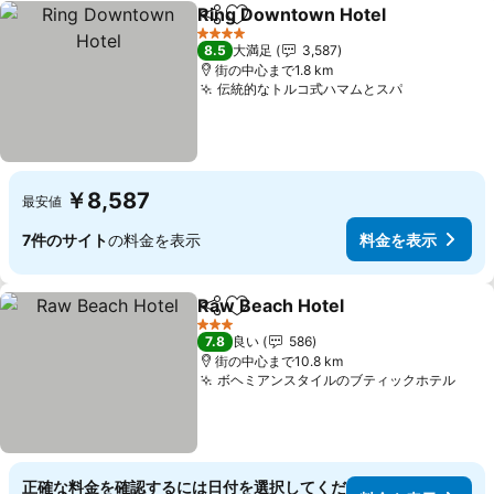
Ring Downtown Hotel
シェア
お気に入りに追加
料金
4 ホテルのランク
8.5
大満足
3,587
街の中心まで1.8 km
伝統的なトルコ式ハマムとスパ
料金を表示
￥8,587
最安値
7件のサイト
の料金を表示
料金を表示
Raw Beach Hotel
シェア
お気に入りに追加
料金を表
3 ホテルのランク
7.8
良い
586
街の中心まで10.8 km
ボヘミアンスタイルのブティックホテル
料金
正確な料金を確認するには日付を選択してくだ