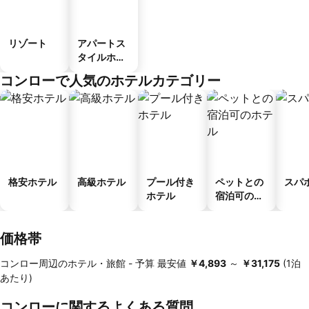
リゾート
アパートス
タイルホテ
ル
コンローで人気のホテルカテゴリー
格安ホテル
高級ホテル
プール付き
ペットとの
スパ
ホテル
宿泊可のホ
テル
価格帯
コンロー周辺のホテル・旅館 -
予算
最安値
‎￥4,893
～
‎￥31,175
(1泊
あたり)
コンローに関するよくある質問