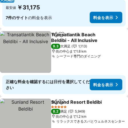
￥31,175
最安値
7件のサイト
の料金を表示
料金を表示
Transatlantik Beach
シェア
お気に入りに追加
Beldibi - All Inclusive
料金を表示
9.3
大満足
1,113
街の中心まで1.8 km
シーフード専門のダイニング
料金を表示
正確な料金を確認するには日付を選択してくだ
料金を表示
さい
Sunland Resort Beldibi
シェア
お気に入りに追加
料
5 ホテルのランク
8.2
満足
5,949
街の中心まで1.2 km
リラックスできるスパとウェルネスセンター