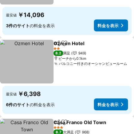
￥14,096
最安値
3件のサイト
の料金を表示
料金を表示
Ozmen Hotel
シェア
お気に入りに追加
料金を表示
2 ホテルのランク
8.2
満足
949
ビーチから0.1km
バルコニー付きのオーシャンビュールーム
料
￥6,398
最安値
6件のサイト
の料金を表示
料金を表示
Casa Franco Old Town
シェア
お気に入りに追加
料
3 ホテルのランク
8.7
大満足
968