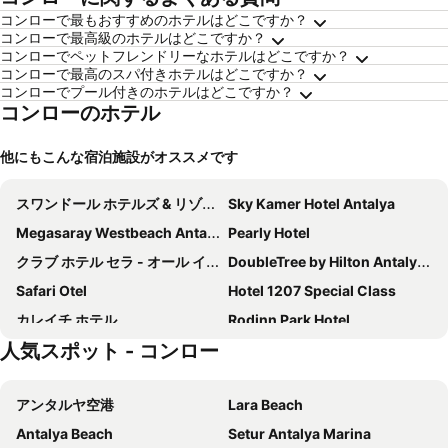
コンローで最もおすすめのホテルはどこですか？
コンローで最高級のホテルはどこですか？
コンローでペットフレンドリーなホテルはどこですか？
コンローで最高のスパ付きホテルはどこですか？
コンローでプール付きのホテルはどこですか？
コンローのホテル
他にもこんな宿泊施設がオススメです
スワンドール ホテルズ & リゾート トプカピ パレス - オールインクルーシブ
Sky Kamer Hotel Antalya
Megasaray Westbeach Antalya
Pearly Hotel
クラブ ホテル セラ - オール インクルーシブ
DoubleTree by Hilton Antalya City Centre
Safari Otel
Hotel 1207 Special Class
カレイチ ホテル
Rodinn Park Hotel
人気スポット - コンロー
IC Hotels Airport
Porto Bello Hotel Resort & Spa
Holiday Inn Antalya - Lara By Ihg
ラマダ プラザ アンタルヤ
アンタルヤ空港
Lara Beach
Privado Hotels
Seven City Hotel
Antalya Beach
Setur Antalya Marina
アスペン ホテル - スペシャル クラス
マックス ロイヤル ベレク ゴルフ リゾート - オール インクルーシブ