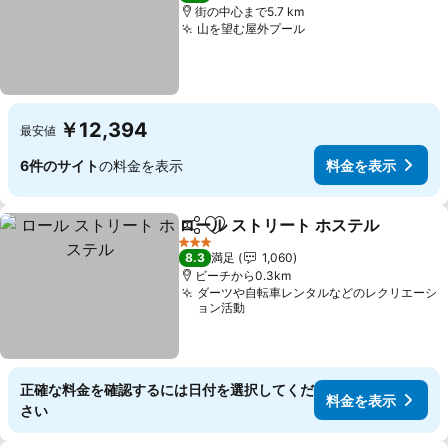
街の中心まで5.7 km
山を望む屋外プール
料金を表示
￥12,394
最安値
6件のサイト
の料金を表示
料金を表示
ロール ストリート ホステル
シェア
お気に入りに追加
3 ホテルのランク
8.3
満足
1,060
ビーチから0.3km
ダーツや自転車レンタルなどのレクリエーシ
ョン活動
正確な料金を確認するには日付を選択してくだ
料金を表示
さい