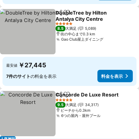
DoubleTree by Hilton
シェア
お気に入りに追加
Antalya City Centre
料金を表示
5 ホテルのランク
8.5
大満足
5,089
街の中心まで0.3 km
Gao Club屋上ダイニング
料金を表示
￥27,445
最安値
7件のサイト
の料金を表示
料金を表示
Concorde De Luxe Resort
シェア
お気に入りに追加
5 ホテルのランク
9.5
大満足
34,317
ビーチから0.3km
6つの屋内・屋外プール
料金を表示
人気施設