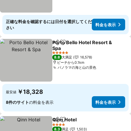
正確な料金を確認するには日付を選択してくだ
料金を表示
さい
Porto Bello Hotel Resort &
シェア
お気に入りに追加
Spa
料金を表示
5 ホテルのランク
8.8
大満足
16,578
ビーチから0.1km
パノラマの海と山の景色
料金を表示
￥18,328
最安値
8件のサイト
の料金を表示
料金を表示
Qinn Hotel
シェア
お気に入りに追加
料金を表示
4 ホテルのランク
8.3
満足
1,503