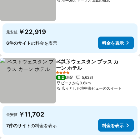
地中海とトーラス山脈の眺め
料金を表示
￥22,919
最安値
6件のサイト
の料金を表示
料金を表示
ベストウェスタン プラス カ
シェア
お気に入りに追加
ーン ホテル
料金を表示
4 ホテルのランク
8.2
満足
5,623
ビーチから0.6km
広々とした地中海ビューのスイート
料金を
￥11,702
最安値
7件のサイト
の料金を表示
料金を表示