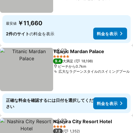
￥11,660
最安値
2件のサイト
の料金を表示
料金を表示
Titanic Mardan Palace
シェア
お気に入りに追加
料金
5 ホテルのランク
9.4
大満足
18,198
ビーチから0.7km
広大なラグーンスタイルのスイミングプール
正確な料金を確認するには日付を選択してくだ
料金を表示
さい
Nashira City Resort Hotel
シェア
お気に入りに追加
4 ホテルのランク
7.2
1,352