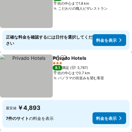
街の中心まで1.8 km
こだわりの職人ピザレストラン
料金を表示
正確な料金を確認するには日付を選択してくだ
料金を表示
さい
Privado Hotels
シェア
お気に入りに追加
料金を表示
3 ホテルのランク
8.1
満足
3,787
街の中心まで0.7 km
パノラマの街並みを望む客室
料金を表示
￥4,893
最安値
7件のサイト
の料金を表示
料金を表示