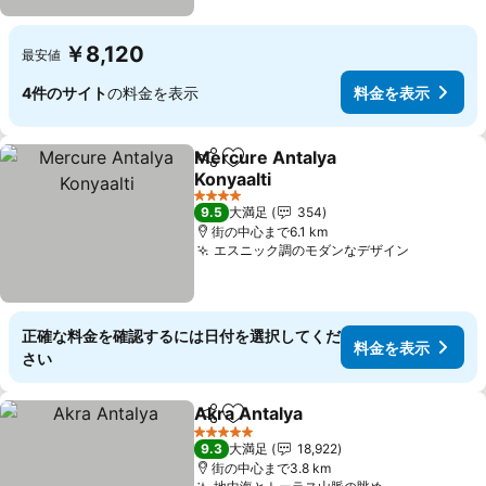
￥8,120
最安値
4件のサイト
の料金を表示
料金を表示
Mercure Antalya
シェア
お気に入りに追加
Konyaalti
料金を表示
4 ホテルのランク
9.5
大満足
354
街の中心まで6.1 km
エスニック調のモダンなデザイン
料金を表
正確な料金を確認するには日付を選択してくだ
料金を表示
さい
Akra Antalya
シェア
お気に入りに追加
料金を表示
5 ホテルのランク
9.3
大満足
18,922
街の中心まで3.8 km