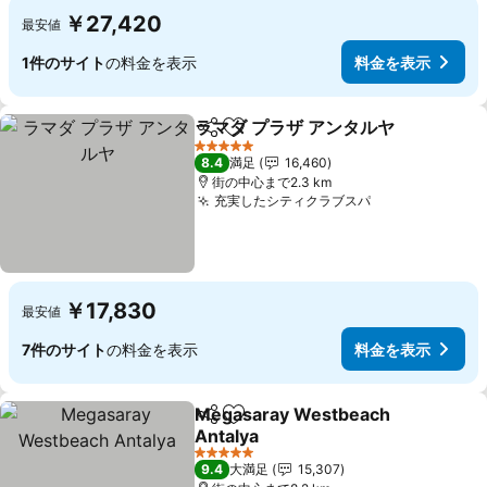
￥27,420
最安値
1件のサイト
の料金を表示
料金を表示
ラマダ プラザ アンタルヤ
シェア
お気に入りに追加
料
5 ホテルのランク
8.4
満足
16,460
街の中心まで2.3 km
充実したシティクラブスパ
料金を表示
￥17,830
最安値
7件のサイト
の料金を表示
料金を表示
Megasaray Westbeach
シェア
お気に入りに追加
Antalya
料金を表示
5 ホテルのランク
9.4
大満足
15,307