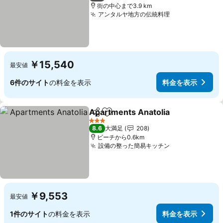
街の中心まで3.9 km
アンタルヤ地方の伝統料理
料金を表示
￥15,540
最安値
6件のサイト
の料金を表示
料金を表示
Apartments Anatolia
シェア
お気に入りに追加
料金
3 ホテルのランク
8.6
大満足
208
ビーチから0.6km
設備の整った簡易キッチン
料金を表示
￥9,553
最安値
1件のサイト
の料金を表示
料金を表示