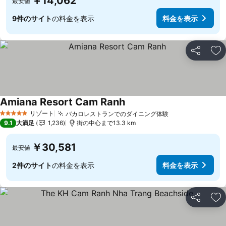
￥14,062
最安値
9件のサイト
の料金を表示
料金を表示
シェア
お
Amiana Resort Cam Ranh
料金を表示
リゾート
バカロレストランでのダイニング体験
料金を表示
5 ホテルのランク
9.1
大満足
1,236
街の中心まで13.3 km
￥30,581
最安値
2件のサイト
の料金を表示
料金を表示
シェア
お