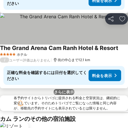
料金を表示
ださい
シェア
お
The Grand Arena Cam Ranh Hotel & Resort
料金
ホテル
5 ホテルのランク
/
街の中心まで12.1 km
ユーザー評価はありません
正確な料金を確認するには日付を選択してく
料金を表示
ださい
さらに表示
各予約サイトからトリバゴに提供される料金と空室状況は、継続的に
変化しています。そのためトリバゴでご覧になった情報と同じ内容
が、移動先の予約サイトにも表示されているとは限りません。
カム ランのその他の宿泊施設