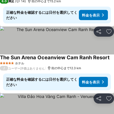
8.0
満足
14
街の中心まで15.2 km
正確な料金を確認するには日付を選択してく
料金を表示
ださい
シェア
お
The Sun Arena Oceanview Cam Ranh Resort
料
ホテル
5 ホテルのランク
/
街の中心まで12.3 km
ユーザー評価はありません
正確な料金を確認するには日付を選択してく
料金を表示
ださい
シェア
お