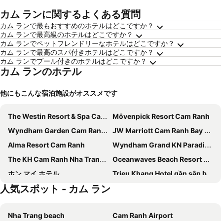
カム ランに関するよくある質問
カム ランで最もおすすめのホテルはどこですか？
カム ランで最高級のホテルはどこですか？
カム ランでペットフレンドリーなホテルはどこですか？
カム ランで最高のスパ付きホテルはどこですか？
カム ランでプール付きのホテルはどこですか？
カム ランのホテル
他にもこんな宿泊施設がオススメです
The Westin Resort & Spa Cam Ranh
Mövenpick Resort Cam Ranh
Wyndham Garden Cam Ranh Resort
JW Marriott Cam Ranh Bay Resort & Spa
Alma Resort Cam Ranh
Wyndham Grand KN Paradise Cam Ranh
The KH Cam Ranh Nha Trang Beachside
Oceanwaves Beach Resort Cam Ranh
ホン マイ ホテル
Trieu Khang Hotel gần sân bay Cam Ranh near Cam Ranh Airport
人気スポット - カム ラン
Arena Cam Ranh - Luxury Apartment Sea View
Nguyen Chau - Coastal Home At The Arena Cam Ranh
SeaLaVie Arena resort
Arena Cam Ranh Ocean View Resort
Nha Trang beach
Cam Ranh Airport
Condotel Cam Ranh Beach Resort
The Grand Arena Cam Ranh Hotel & Resort