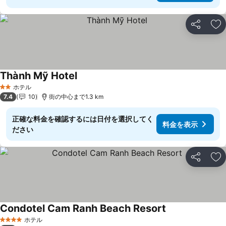
シェア
お
Thành Mỹ Hotel
料金を表示
ホテル
2 ホテルのランク
7.4
10
街の中心まで1.3 km
正確な料金を確認するには日付を選択してく
料金を表示
ださい
シェア
お
Condotel Cam Ranh Beach Resort
料金を表示
ホテル
4 ホテルのランク