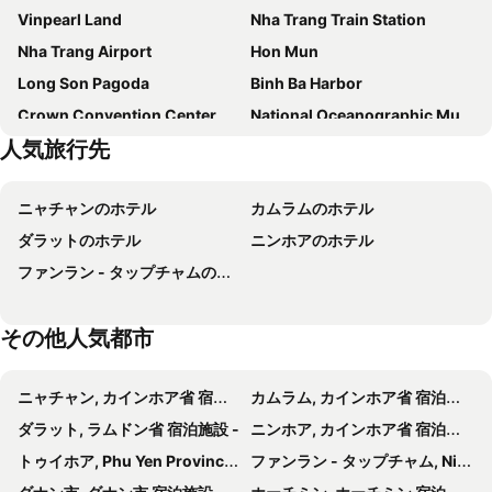
Vinpearl Land
Nha Trang Train Station
Seaview Apartment
Thai Binh Cam Ranh
Nha Trang Airport
Hon Mun
Hong Mai Hotel Nha Trang
Long Son Pagoda
Binh Ba Harbor
Crown Convention Center
National Oceanographic Museum of Vietnam
人気旅行先
Hon Chong
ニャチャンのホテル
カムラムのホテル
ダラットのホテル
ニンホアのホテル
ファンラン - タップチャムのホテル
その他人気都市
ニャチャン, カインホア省 宿泊施設 -
カムラム, カインホア省 宿泊施設 -
ダラット, ラムドン省 宿泊施設 -
ニンホア, カインホア省 宿泊施設 -
トゥイホア, Phu Yen Province 宿泊施設 -
ファンラン - タップチャム, Ninh Thuan Province 宿泊施設 -