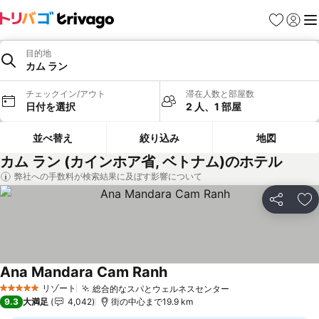
お気に入り
ログイ
メ
目的地
カム ラン
チェックイン/アウト
滞在人数と部屋数
日付を選択
2 人、1 部屋
並べ替え
絞り込み
地図
カム ラン (カインホア省, ベトナム)のホテル
弊社への手数料が検索結果に及ぼす影響について
シェア
お
Ana Mandara Cam Ranh
料金を表示
リゾート
総合的なスパとウェルネスセンター
料金を表示
5 ホテルのランク
9.3
大満足
4,042
街の中心まで19.9 km