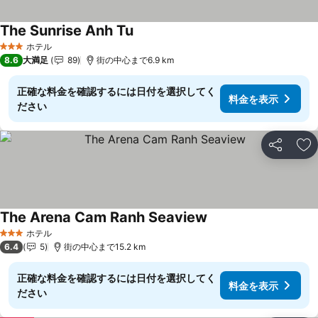
The Sunrise Anh Tu
料金を表示
ホテル
3 ホテルのランク
8.6
大満足
89
街の中心まで6.9 km
正確な料金を確認するには日付を選択してく
料金を表示
ださい
シェア
お
The Arena Cam Ranh Seaview
料金を表示
ホテル
3 ホテルのランク
6.4
5
街の中心まで15.2 km
正確な料金を確認するには日付を選択してく
料金を表示
ださい