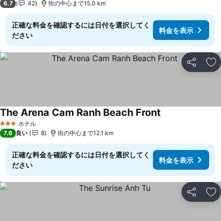
6.7
42
街の中心まで15.0 km
正確な料金を確認するには日付を選択してく
料金を表示
ださい
シェア
お
The Arena Cam Ranh Beach Front
料金を表示
ホテル
3 ホテルのランク
7.6
良い
8
街の中心まで12.1 km
正確な料金を確認するには日付を選択してく
料金を表示
ださい
シェア
お