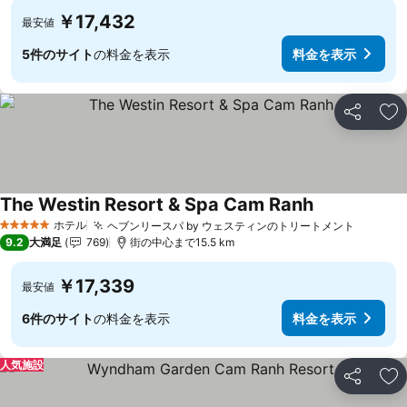
￥17,432
最安値
5件のサイト
の料金を表示
料金を表示
シェア
お
The Westin Resort & Spa Cam Ranh
料金を表示
ホテル
ヘブンリースパ by ウェスティンのトリートメント
料金を
5 ホテルのランク
9.2
大満足
769
街の中心まで15.5 km
￥17,339
最安値
6件のサイト
の料金を表示
料金を表示
人気施設
シェア
お