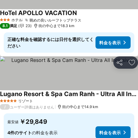
HoTel APOLLO VACATION
料金を表示
ホテル
眺めの良いルーフトップテラス
料金を表示
3 ホテルのランク
8.1
満足
23
街の中心まで18.3 km
正確な料金を確認するには日付を選択してく
料金を表示
ださい
シェア
お
Lugano Resort & Spa Cam Ranh - Ultra All Inclusive
料金を表示
リゾート
5 ホテルのランク
/
街の中心まで14.9 km
ユーザー評価はありません
￥29,849
最安値
4件のサイト
の料金を表示
料金を表示