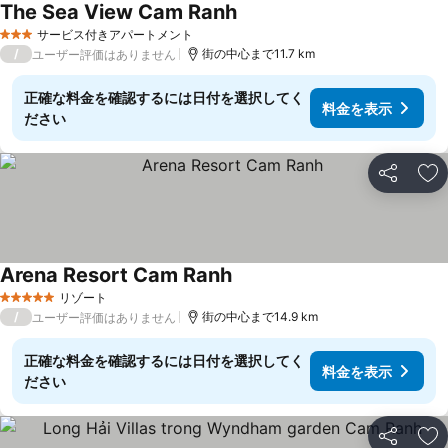
The Sea View Cam Ranh
料金を表示
サービス付きアパートメント
3 ホテルのランク
/
街の中心まで11.7 km
ユーザー評価はありません
正確な料金を確認するには日付を選択してく
料金を表示
ださい
シェア
お
Arena Resort Cam Ranh
料金を表示
リゾート
5 ホテルのランク
/
街の中心まで14.9 km
ユーザー評価はありません
正確な料金を確認するには日付を選択してく
料金を表示
ださい
シェア
お