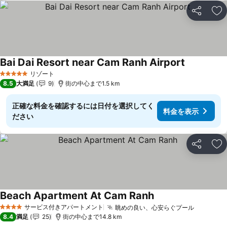
シェア
お
Bai Dai Resort near Cam Ranh Airport
料金を表示
リゾート
5 ホテルのランク
8.5
大満足
9
街の中心まで1.5 km
正確な料金を確認するには日付を選択してく
料金を表示
ださい
シェア
お
Beach Apartment At Cam Ranh
料金を表示
サービス付きアパートメント
眺めの良い、心安らぐプール
料金を表
4 ホテルのランク
8.4
満足
25
街の中心まで14.8 km