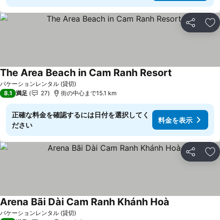
シェア
お
The Area Beach in Cam Ranh Resort
料金を表示
バケーションレンタル (貸切)
8.1
満足
27
街の中心まで15.1 km
正確な料金を確認するには日付を選択してく
料金を表示
ださい
シェア
お
Arena Bãi Dài Cam Ranh Khánh Hoà
料金を表示
バケーションレンタル (貸切)