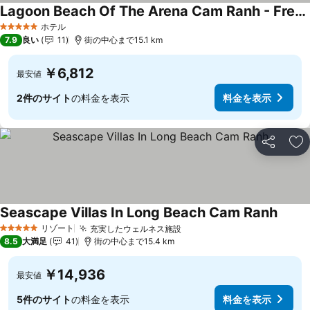
Lagoon Beach Of The Arena Cam Ranh - Free room upgrade
料金を表示
ホテル
5 ホテルのランク
7.9
良い
11
街の中心まで15.1 km
￥6,812
最安値
2件のサイト
の料金を表示
料金を表示
シェア
お
Seascape Villas In Long Beach Cam Ranh
料金を
リゾート
充実したウェルネス施設
料金を表示
5 ホテルのランク
8.5
大満足
41
街の中心まで15.4 km
￥14,936
最安値
5件のサイト
の料金を表示
料金を表示