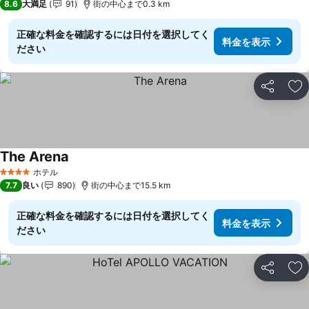
8.6
大満足
91
街の中心まで0.3 km
正確な料金を確認するには日付を選択してく
料金を表示
ださい
シェア
お
The Arena
料金を表示
ホテル
4 ホテルのランク
7.7
良い
890
街の中心まで15.5 km
正確な料金を確認するには日付を選択してく
料金を表示
ださい
シェア
お