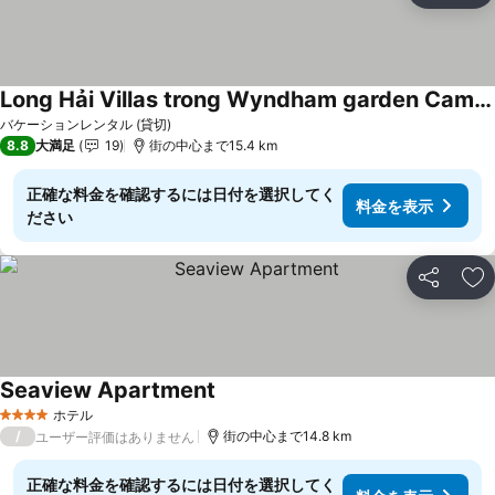
Long Hải Villas trong Wyndham garden Cam Ranh
料金を表示
バケーションレンタル (貸切)
8.8
大満足
19
街の中心まで15.4 km
正確な料金を確認するには日付を選択してく
料金を表示
ださい
シェア
お
Seaview Apartment
料金を表示
ホテル
4 ホテルのランク
/
街の中心まで14.8 km
ユーザー評価はありません
正確な料金を確認するには日付を選択してく