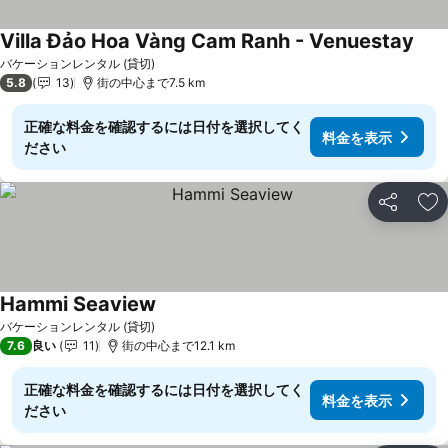
Villa Đảo Hoa Vàng Cam Ranh - Venuestay
料金
バケーションレンタル (貸切)
5.8
13
街の中心まで7.5 km
正確な料金を確認するには日付を選択してく
料金を表示
ださい
シェア
お
Hammi Seaview
料金を表示
バケーションレンタル (貸切)
7.6
良い
11
街の中心まで12.1 km
正確な料金を確認するには日付を選択してく
料金を表示
ださい