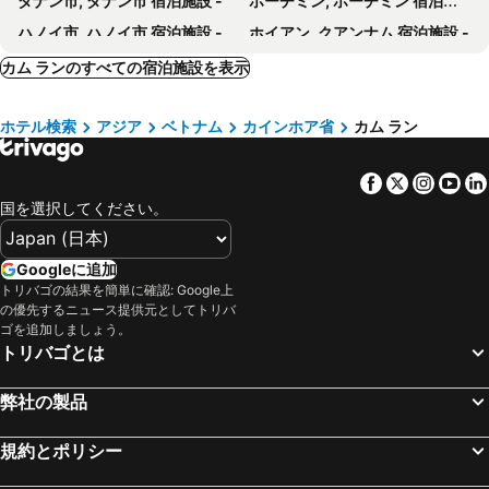
ダナン市, ダナン市 宿泊施設 -
ホーチミン, ホーチミン 宿泊施設 -
ハノイ市, ハノイ市 宿泊施設 -
ホイアン, クアンナム 宿泊施設 -
Duong Dong, キエンザン省 宿泊施設 -
フーロク, トゥアティエンフエ省 宿泊施設 -
カム ランのすべての宿泊施設を表示
フエ, トゥアティエンフエ省 宿泊施設 -
ホテル検索
アジア
ベトナム
カインホア省
カム ラン
Facebook
Twitter
Insta
Yo
国を選択してください。
Googleに追加
トリバゴの結果を簡単に確認: Google上
の優先するニュース提供元としてトリバ
ゴを追加しましょう。
トリバゴとは
弊社の製品
規約とポリシー