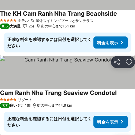
The KH Cam Ranh Nha Trang Beachside
料金を
ホテル
屋外スイミングプールとサンテラス
料金を表示
5 ホテルのランク
8.5
大満足
25
街の中心まで15.1 km
正確な料金を確認するには日付を選択してく
料金を表示
ださい
シェア
お
Cam Ranh Nha Trang Seaview Condotel
料金を
リゾート
5 ホテルのランク
7.7
良い
16
街の中心まで14.9 km
正確な料金を確認するには日付を選択してく
料金を表示
ださい