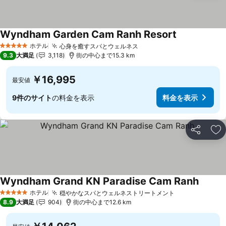
Wyndham Garden Cam Ranh Resort
料金を表示
ホテル
心身を癒すスパとウェルネス
料金を表示
5 ホテルのランク
9.3
大満足
3,118
街の中心まで15.3 km
￥16,995
最安値
9件のサイト
の料金を表示
料金を表示
シェア
お
Wyndham Grand KN Paradise Cam Ranh
料金を
ホテル
穏やかなスパとウェルネストリートメント
料金を表示
5 ホテルのランク
8.9
大満足
904
街の中心まで12.6 km