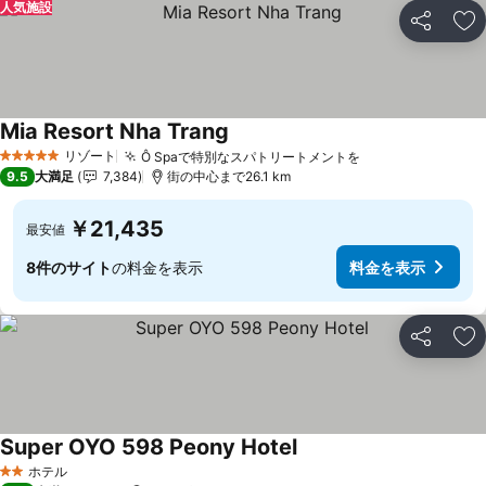
人気施設
シェア
お
Mia Resort Nha Trang
料金を表示
リゾート
Ô Spaで特別なスパトリートメントを
料金を表示
5 ホテルのランク
9.5
大満足
7,384
街の中心まで26.1 km
￥21,435
最安値
8件のサイト
の料金を表示
料金を表示
シェア
お
Super OYO 598 Peony Hotel
料金を表示
ホテル
2 ホテルのランク