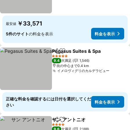
￥33,571
最安値
5件のサイト
の料金を表示
料金を表示
Pegasus Suites & Spa
シェア
お気に入りに追加
5 ホテルのランク
9.4
大満足
1,546
街の中心まで0.4 km
イメロヴィグリのカルデラビュー
正確な料金を確認するには日付を選択してくだ
料金を表示
さい
サン アントニオ
シェア
お気に入りに追加
4 ホテルのランク
9.6
大満足
2,188