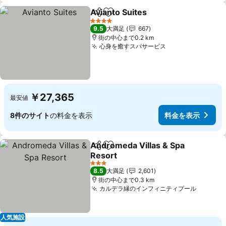
Avianto Suites
シェア
お気に入りに追加
4 ホテルのランク
9.5
大満足
667
街の中心まで0.2 km
心身を癒すスパサービス
￥27,365
最安値
8件のサイト
の料金を表示
料金を表示
Andromeda Villas & Spa
シェア
お気に入りに追加
Resort
3 ホテルのランク
8.5
大満足
2,601
街の中心まで0.3 km
カルデラ縁のインフィニティプール
人気施設