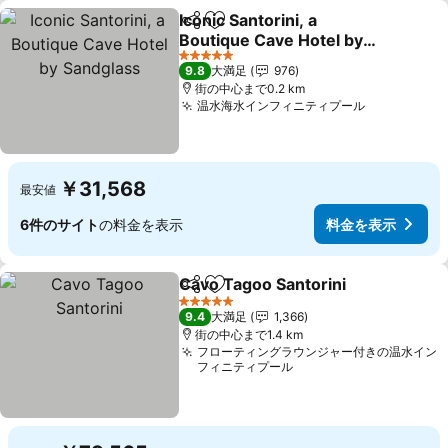
Iconic Santorini, a
シェア
お気に入りに追加
Boutique Cave Hotel by
Sandglass
5 ホテルのランク
9.8
大満足
976
街の中心まで0.2 km
温水海水インフィニティプール
￥31,568
最安値
6件のサイト
の料金を表示
料金を表示
Cavo Tagoo Santorini
シェア
お気に入りに追加
5 ホテルのランク
9.4
大満足
1,366
街の中心まで1.4 km
フローティングラウンジャー付きの温水イン
フィニティプール