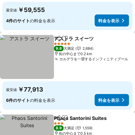
￥59,555
最安値
4件のサイト
の料金を表示
料金を表示
アストラ スイーツ
シェア
お気に入りに追加
5 ホテルのランク
9.8
大満足
2,684
街の中心まで0.2 km
カルデラを一望するインフィニティプール
￥77,913
最安値
6件のサイト
の料金を表示
料金を表示
Phaos Santorini Suites
シェア
お気に入りに追加
3 ホテルのランク
8.9
大満足
1,559
街の中心まで0.5 km