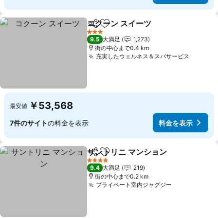
コクーン スイーツ
シェア
お気に入りに追加
3 ホテルのランク
9.5
大満足
1,273
街の中心まで0.4 km
充実したウェルネス＆スパサービス
￥53,568
最安値
7件のサイト
の料金を表示
料金を表示
サントリニ マンション
シェア
お気に入りに追加
4 ホテルのランク
9.4
大満足
219
街の中心まで0.2 km
プライベート室内ジャグジー