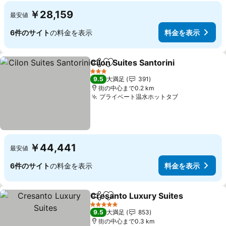
￥28,159
最安値
6件のサイト
の料金を表示
料金を表示
Cilon Suites Santorini
シェア
お気に入りに追加
3 ホテルのランク
9.5
大満足
391
街の中心まで0.2 km
プライベート温水ホットタブ
￥44,441
最安値
6件のサイト
の料金を表示
料金を表示
Cresanto Luxury Suites
シェア
お気に入りに追加
5 ホテルのランク
9.5
大満足
853
街の中心まで0.3 km