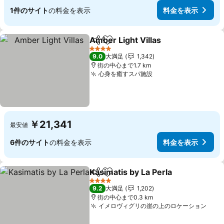
1件のサイト
の料金を表示
料金を表示
Amber Light Villas
シェア
お気に入りに追加
4 ホテルのランク
9.0
大満足
1,342
街の中心まで1.7 km
心身を癒すスパ施設
￥21,341
最安値
6件のサイト
の料金を表示
料金を表示
Kasimatis by La Perla
シェア
お気に入りに追加
4 ホテルのランク
9.2
大満足
1,202
街の中心まで0.3 km
イメロヴィグリの崖の上のロケーション