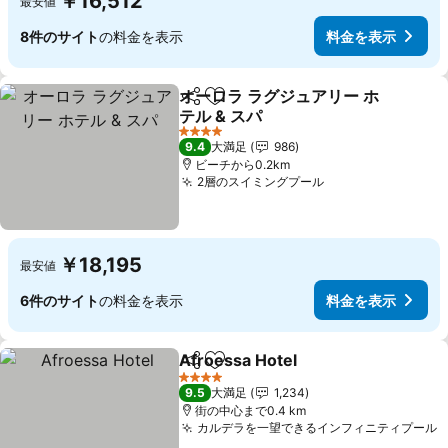
￥16,512
最安値
8件のサイト
の料金を表示
料金を表示
オーロラ ラグジュアリー ホ
シェア
お気に入りに追加
テル & スパ
4 ホテルのランク
9.4
大満足
986
ビーチから0.2km
2層のスイミングプール
￥18,195
最安値
6件のサイト
の料金を表示
料金を表示
Afroessa Hotel
シェア
お気に入りに追加
4 ホテルのランク
9.5
大満足
1,234
街の中心まで0.4 km
カルデラを一望できるインフィニティプール