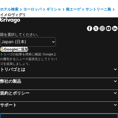
アダマス, 南エーゲ 宿泊施設 -
プラカ, 南エーゲ 宿泊施設 -
アビサント スイーツ & スパ
Heavens Edge
ホテル検索
ヨーロッパ
ギリシャ
南エーゲ
サントリーニ島
アギオス プロコピオス, 南エーゲ 宿泊施設 -
Vourvoulos, 南エーゲ 宿泊施設 -
ハネムーン ペトラ ヴィラズ
アストラ スイーツ
イメロヴィグリ
モノリトス, 南エーゲ 宿泊施設 -
イオス島 チョーラ, 南エーゲ 宿泊施設 -
サントリニ マンション
Asteras Villas
Mikri Vigla, 南エーゲ 宿泊施設 -
Chrissi Akti, 南エーゲ 宿泊施設 -
カマレス アパートメンツ
Coconut Residence
Facebook
Twitter
Insta
Yo
ミコノス, 南エーゲ 宿泊施設 -
アギオス イオアニス, 南エーゲ 宿泊施設 -
国を選択してください。
Firaxenia rooms
アフロデーテ ホテル
Laurion, アッティカ 宿泊施設 -
オルノス, 南エーゲ 宿泊施設 -
Terracotta Suites
Hotel Atrium Villa
プラティヤロス, 南エーゲ 宿泊施設 -
トゥルロス, 南エーゲ 宿泊施設 -
Googleに追加
Horizon Aeifos Suites
アダマント スイーツ
トリバゴの結果を簡単に確認: Google上
アテネ, アッティカ 宿泊施設 -
イア, 南エーゲ 宿泊施設 -
Hotel L&s Lignos
Elysian Retreat
の優先するニュース提供元としてトリバ
フィラ, 南エーゲ 宿泊施設 -
テッサロニキ, 中央マケドニア 宿泊施設 -
ゴを追加しましょう。
Homeric Poems
トリバゴとは
イラクリオン, クレタ 宿泊施設 -
スパタ, アッティカ 宿泊施設 -
フィロステファニ, 南エーゲ 宿泊施設 -
弊社の製品
規約とポリシー
サポート