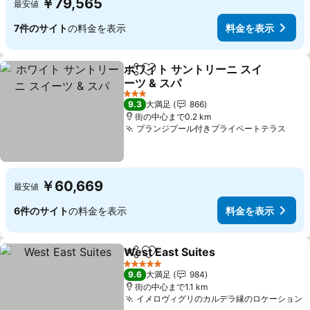
￥79,565
最安値
7件のサイト
の料金を表示
料金を表示
ホワイト サントリーニ スイ
シェア
お気に入りに追加
ーツ & スパ
3 ホテルのランク
9.3
大満足
866
街の中心まで0.2 km
プランジプール付きプライベートテラス
￥60,669
最安値
6件のサイト
の料金を表示
料金を表示
West East Suites
シェア
お気に入りに追加
5 ホテルのランク
9.6
大満足
984
街の中心まで1.1 km
イメロヴィグリのカルデラ縁のロケーション