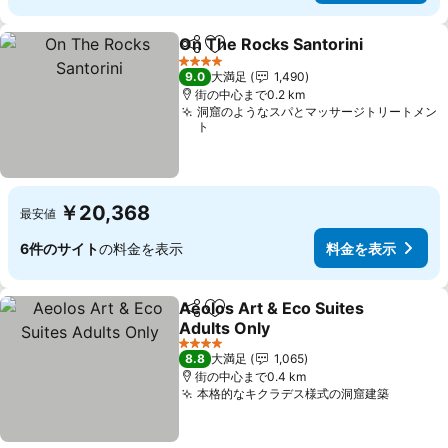
On The Rocks Santorini
シェア
お気に入りに追加
4 ホテルのランク
9.0
大満足
1,490
街の中心まで0.2 km
洞窟のようなスパとマッサージトリートメン
ト
￥20,368
最安値
6件のサイト
の料金を表示
料金を表示
Aeolos Art & Eco Suites
シェア
お気に入りに追加
Adults Only
4 ホテルのランク
8.8
大満足
1,065
街の中心まで0.4 km
本格的なキクラデス様式の洞窟建築