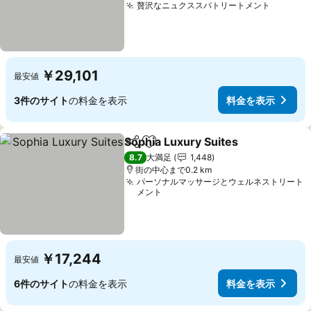
贅沢なニュクススパトリートメント
￥29,101
最安値
3件のサイト
の料金を表示
料金を表示
Sophia Luxury Suites
シェア
お気に入りに追加
8.7
大満足
1,448
街の中心まで0.2 km
パーソナルマッサージとウェルネストリート
メント
￥17,244
最安値
6件のサイト
の料金を表示
料金を表示