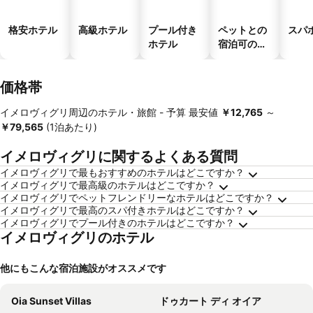
格安ホテル
高級ホテル
プール付き
ペットとの
スパ
ホテル
宿泊可のホ
テル
価格帯
イメロヴィグリ周辺のホテル・旅館 -
予算
最安値
‎￥12,765
～
‎￥79,565
(1泊あたり)
イメロヴィグリに関するよくある質問
イメロヴィグリで最もおすすめのホテルはどこですか？
イメロヴィグリで最高級のホテルはどこですか？
イメロヴィグリでペットフレンドリーなホテルはどこですか？
イメロヴィグリで最高のスパ付きホテルはどこですか？
イメロヴィグリでプール付きのホテルはどこですか？
イメロヴィグリのホテル
他にもこんな宿泊施設がオススメです
Oia Sunset Villas
ドゥカート ディ オイア