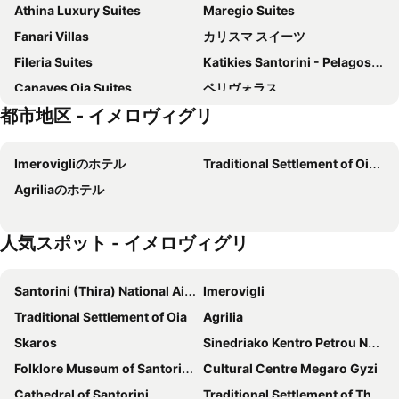
Athina Luxury Suites
Maregio Suites
Fanari Villas
カリスマ スイーツ
Fileria Suites
Katikies Santorini - Pelagos House - The Leading Hotels of the World
Canaves Oia Suites
ペリヴォラス
都市地区 - イメロヴィグリ
サントリーニ
Old Castle Oia
Vogue Suites
Armenaki
Imerovigliのホテル
Traditional Settlement of Oiaのホテル
エスペラス サントリーニ
La Perla Villas & Suites
Agriliaのホテル
The Museum Project Oia
Santo Pure Oia Suites & Villas
Sophia Luxury Suites
Blue Dolphins Apartments
人気スポット - イメロヴィグリ
アストロ パレス
アンドロニス ラグジュアリー スイーツ
Armeni Village Rooms & Suites
Phaos Santorini Suites
Santorini (Thira) National Airport
Imerovigli
Nissos Thira Hotel
ポルト カステッロ
Traditional Settlement of Oia
Agrilia
ホワイト パール ヴィラズ
Oia Mare Villas
Skaros
Sinedriako Kentro Petrou Nomikou
Mystique, a Luxury Collection Hotel, Santorini
ヴィラ カティキエス
Folklore Museum of Santorini M Lignou
Cultural Centre Megaro Gyzi
Chelidonia Traditional Villas
ガラティア ヴィラズ
Cathedral of Santorini
Traditional Settlement of Thira
Katikies Santorini - Gea House - The Leading Hotels Of The World
The Dream