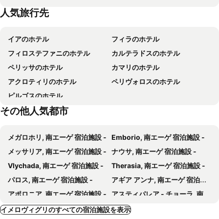
人気旅行先
Caldera
Old Port
セントラル フィラ ホテル
アレッサーナ スパ ホテル アンド スイーツ
Klisidi
Aghia Theodoti
Filotera Suites
Volcanic Arc Suites
イアのホテル
フィラのホテル
Vorini Spilia
Agios Athanassios
Mythical Blue Luxury Suites
アリゼア ヴィラズ & スイーツ
フィロステファニのホテル
カルテラドスのホテル
Black Beach
Profitis Ilias Monastery
Theoxenia Caldera Hotel
Art Maisons Oia Castle
ペリッサのホテル
カマリのホテル
Maltas
Sigalas Winery
Myst Boutique Hotel
Loucas on the Cliff
アクロティリのホテル
ペリヴォロスのホテル
Santorineika
Antonia Hotel
セオドラ スイーツ - アダルト オンリー
ピルゴスのホテル
Kavalari Hotel - Adults Only
Aperanto Suites
その他人気都市
Sophia Oia View
Santorini Palace
La Maltese Estate
Villa Libertad
メガロホリ, 南エーゲ 宿泊施設 -
Emborio, 南エーゲ 宿泊施設 -
Hotel Kallisto
カサ ビアンカ
メッサリア, 南エーゲ 宿泊施設 -
ナウサ, 南エーゲ 宿泊施設 -
Meroviglia Boutique Hotel
La Maltese Caldera Concept
Vlychada, 南エーゲ 宿泊施設 -
Therasia, 南エーゲ 宿泊施設 -
Senses Boutique Hotel
Kivotos Santorini
パロス, 南エーゲ 宿泊施設 -
アギア アンナ, 南エーゲ 宿泊施設 -
WhiteDeck Hotel
Cilon Suites Santorini
アポロニア, 南エーゲ 宿泊施設 -
アスティパレア - チョーラ, 南エーゲ 宿泊施設 -
Irida Santorini
アンドロニコス サントリーニ
ナクソス/チョーラ, 南エーゲ 宿泊施設 -
パラスポロス, 南エーゲ 宿泊施設 -
イメロヴィグリのすべての宿泊施設を表示
Agave Santorini Design Boutique Hotel
On The Rocks Santorini