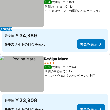
5 ホテルのランク
9.4
大満足
1,824
街の中心まで0.1 km
イメロヴィグリの崖沿いのロケーション
人気施設
￥34,889
最安値
5件のサイト
の料金を表示
料金を表示
Regina Mare
シェア
お気に入りに追加
4 ホテルのランク
9.2
大満足
1,234
街の中心まで0.3 km
スパとウェルネスセンターのご利用
￥23,908
最安値
6件のサイト
の料金を表示
料金を表示