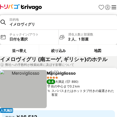
お気に入り
ログイ
メ
目的地
イメロヴィグリ
チェックイン/アウト
滞在人数と部屋数
日付を選択
2 人、1 部屋
並べ替え
絞り込み
地図
イメロヴィグリ (南エーゲ, ギリシャ)のホテル
弊社への手数料が検索結果に及ぼす影響について
Merovigliosso
シェア
お気に入りに追加
4 ホテルのランク
9.4
大満足
890
街の中心まで0.2 km
スパバスまたはホットタブ付きの厳選された
客室
人気施設