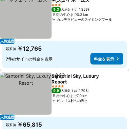
ネフェリ ホームズ
シェア
お気に入りに追加
3 ホテルのランク
9.3
大満足
1,353
街の中心まで0.2 km
カルデラビューのスイミングプール
人気施設
￥12,765
最安値
7件のサイト
の料金を表示
料金を表示
Santorini Sky, Luxury
シェア
お気に入りに追加
Resort
4 ホテルのランク
9.9
大満足
1,708
街の中心まで7.9 km
ピルゴス村への近さ
人気施設
￥65,815
最安値