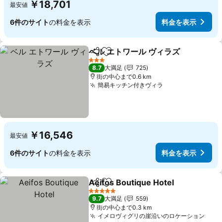
￥18,701
最安値
6件のサイト
の料金を表示
料金を表示
ベル エトワール ヴィラズ
シェア
お気に入りに追加
3 ホテルのランク
8.7
大満足
725
街の中心まで0.6 km
簡易キッチン付きヴィラ
￥16,546
最安値
6件のサイト
の料金を表示
料金を表示
Aeifos Boutique Hotel
シェア
お気に入りに追加
5 ホテルのランク
9.7
大満足
559
街の中心まで0.3 km
イメロヴィグリの崖沿いのロケーション