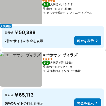
5 ホテルのランク
9.8
大満足
3,418
街の中心まで1.5 km
カルデラ縁のインフィニティプール
人気施設
￥50,388
最安値
7件のサイト
の料金を表示
料金を表示
エーナオン ヴィラズ
シェア
お気に入りに追加
4 ホテルのランク
9.9
大満足
1,668
街の中心まで2.7 km
隠れ家のようなヴィラ体験
￥65,113
最安値
5件のサイト
の料金を表示
料金を表示