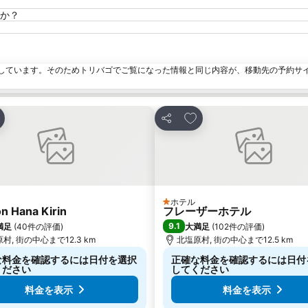
か？
しています。そのためトリバゴでご覧になった情報と同じ内容が、移動先の予約サ
気に入りに追加
お気に入りに追加
シェア
ホテル
ルのランク
1 ホテルのランク
n Hana Kirin
フレーザーホテル
9.1
満足
(
40件の評価
)
大満足
(
102件の評価
)
村, 街の中心まで12.3 km
北塩原村, 街の中心まで12.5 km
な料金を確認するには日付を選択
正確な料金を確認するには日付
ください
してください
料金を表示
料金を表示