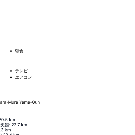
朝食
テレビ
エアコン
bara-Mura Yama-Gun
20.5
km
歴史館
:
22.7
km
.3
km
館
:
23.4
km