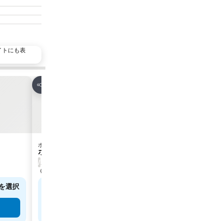
イトにも表
人気施設
お気に入りに追加
お気に
シェア
シェア
ホテル
ホテル
2 ホテルの
ホテリ・アアルト
ガーデンホ
/
7.4
ユーザー評価はありません
(
294件
北塩原村, 街の中心まで14.7 km
喜多方, 街の
を選択
正確な料金を確認するには日付を選択
￥1
最安値
してください
5件のサイ
料金を表示