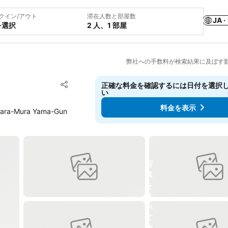
クイン/アウト
滞在人数と部屋数
JA ·
を選択
2 人、1 部屋
弊社への手数料が検索結果に及ぼす
お気に入りに追加
正確な料金を確認するには日付を選択
シェア
い
料金を表示
bara-Mura Yama-Gun