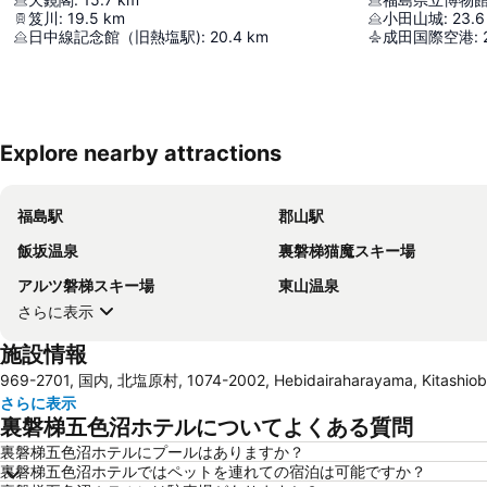
笈川
:
19.5
km
小田山城
:
23.6
日中線記念館（旧熱塩駅)
:
20.4
km
成田国際空港
:
Explore nearby attractions
福島駅
郡山駅
飯坂温泉
裏磐梯猫魔スキー場
アルツ磐梯スキー場
東山温泉
さらに表示
施設情報
969-2701, 国内, 北塩原村, 1074-2002, Hebidairaharayama, Kitashio
さらに表示
裏磐梯五色沼ホテルについてよくある質問
裏磐梯五色沼ホテルにプールはありますか？
裏磐梯五色沼ホテルではペットを連れての宿泊は可能ですか？