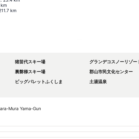
km
211.7
km
地図を拡大
猪苗代スキー場
グランデコスノーリゾー
裏磐梯スキー場
郡山市民文化センター
ビッグパレットふくしま
土湯温泉
bara-Mura Yama-Gun