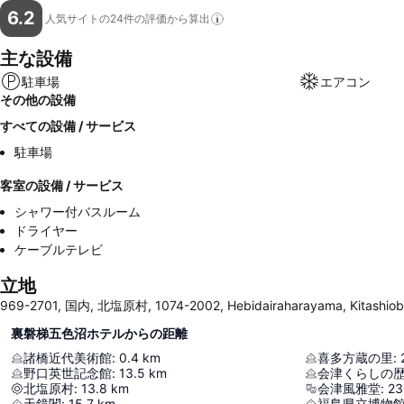
6.2
人気サイトの24件の評価から算出
主な設備
駐車場
エアコン
その他の設備
すべての設備 / サービス
駐車場
客室の設備 / サービス
シャワー付バスルーム
ドライヤー
ケーブルテレビ
立地
969-2701, 国内, 北塩原村, 1074-2002, Hebidairaharayama, Kitashio
裏磐梯五色沼ホテルからの距離
諸橋近代美術館
:
0.4
km
喜多方蔵の里
:
野口英世記念館
:
13.5
km
会津くらしの
北塩原村
:
13.8
km
会津風雅堂
:
23
天鏡閣
:
15.7
km
福島県立博物