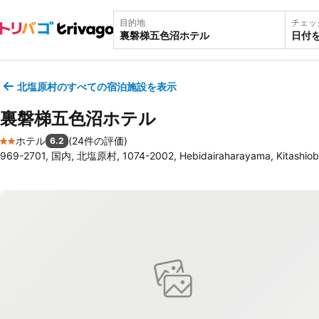
目的地
チェッ
日付
北塩原村のすべての宿泊施設を表示
裏磐梯五色沼ホテル
ホテル
(
24件の評価
)
6.2
2 ホテルのランク
969-2701, 国内, 北塩原村, 1074-2002, Hebidairaharayama, Kitashio