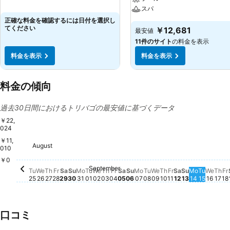
スパ
正確な料金を確認するには日付を選択し
てください
￥12,681
最安値
11件のサイト
の料金を表示
料金を表示
料金を表示
料金の傾向
過去30日間におけるトリバゴの最安値に基づくデータ
￥22,
024
￥11,
August
Tuesday, August 25
￥22,024
Wednesday, August 26
￥22,024
Thursday, August 27
￥22,024
Friday, August 28
￥22,024
Saturday, August 29
￥22,024
Sunday, August 30
￥22,024
Monday, August 31
￥22,024
010
￥0
September
Tuesday, September 01
この日付の価格動向はありません
Wednesday, September 02
この日付の価格動向はありません
Thursday, September 03
この日付の価格動向はありません
Friday, September 04
この日付の価格動向はありませ
Saturday, September 05
この日付の価格動向はありま
Sunday, September 06
この日付の価格動向はあり
Monday, September 07
この日付の価格動向はあ
Tuesday, September 
この日付の価格動向は
Wednesday, Septe
この日付の価格動向
Thursday, Septe
この日付の価格動
Friday, Septem
この日付の価格
Saturday, Se
この日付の価
Sunday, Se
この日付の
Monday, 
この日付
Tuesda
この日
Wedn
この
Th
こ
F
Tu
We
Th
Fr
Sa
Su
Mo
Tu
We
Th
Fr
Sa
Su
Mo
Tu
We
Th
Fr
Sa
Su
Mo
Tu
We
Th
Fr
25
26
27
28
29
30
31
01
02
03
04
05
06
07
08
09
10
11
12
13
14
15
16
17
18
口コミ