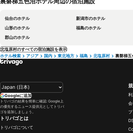
裏磐梯五色沼ホテル周辺の宿泊施設
仙台のホテル
新潟市のホテル
山形のホテル
福島のホテル
郡山のホテル
北塩原村のすべての宿泊施設を表示
ホテル検索
アジア
国内
東北地方
福島
北塩原村
裏磐梯五
規
利
Googleに追加
トリバゴの結果を簡単に確認: Google上
会
の優先するニュース提供元としてトリバ
プ
ゴを追加しましょう。
トリバゴとは
D
トリバゴについて
C