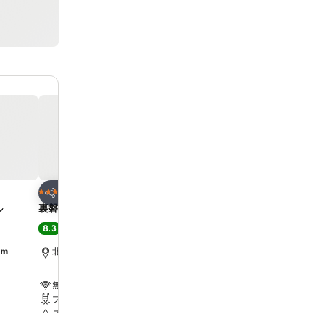
お気に入りに追加
お気に入りに追
ホテル
ホテル
4 ホテルのランク
4 ホテルのランク
シェア
シェア
ル
裏磐梯レイクリゾート
星野リゾート 磐梯山温泉
8.3
8.0
満足
(
4,686件の評価
)
満足
(
2,382件の評価
)
km
北塩原村, 街の中心まで11.0 km
磐梯町, 街の中心まで4.6 
無料Wi-Fi
無料Wi-Fi
プール
プール
スパ
スパ