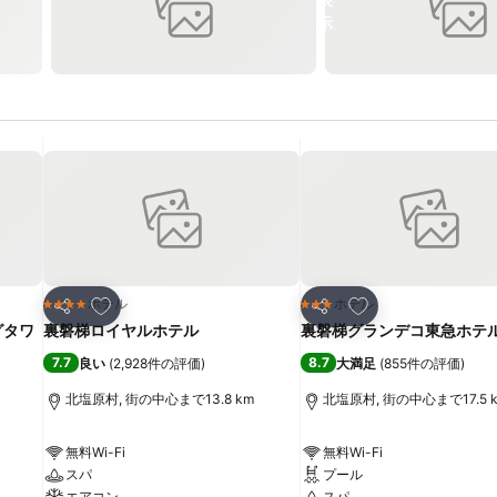
お気に入りに追加
お気に入りに追加
ホテル
ホテル
4 ホテルのランク
3 ホテルのランク
シェア
シェア
グタワ
裏磐梯ロイヤルホテル
裏磐梯グランデコ東急ホテ
7.7
8.7
良い
(
2,928件の評価
)
大満足
(
855件の評価
)
北塩原村, 街の中心まで13.8 km
北塩原村, 街の中心まで17.5 
無料Wi-Fi
無料Wi-Fi
スパ
プール
エアコン
スパ