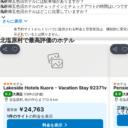
裏磐梯五色沼ホテルには駐車場がありますか？
裏磐梯五色沼ホテルのチェックインとチェックアウトの時間はいつです
裏磐梯五色沼ホテルはどこに位置していますか？
さらに表示
各予約サイトからトリバゴに提供される料金と空室状況は、継続的に変化
示されているとは限りません。
北塩原村で最高評価のホテル
お気に入りに追加
お
シェア
シェア
ホテル
ホテル
3 ホテルのランク
1 ホテ
Lakeside Hotels Kuore - Vacation Stay 92371v
Pensio
9.2
8.9
大満足
(
19件の評価
)
大
北塩原村, 街の中心まで12.4 km
北塩原
正確
￥24,763
最安値
して
1件のサイト
の料金を表示
料金を表示