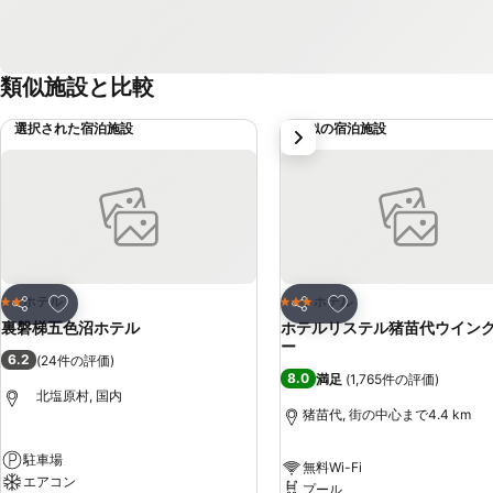
類似施設と比較
選択された宿泊施設
類似の宿泊施設
次
お気に入りに追加
お気に入りに追加
ホテル
ホテル
2 ホテルのランク
3 ホテルのランク
シェア
シェア
裏磐梯五色沼ホテル
ホテルリステル猪苗代ウイン
ー
6.2
(
24件の評価
)
8.0
満足
(
1,765件の評価
)
北塩原村, 国内
猪苗代, 街の中心まで4.4 km
駐車場
無料Wi-Fi
エアコン
プール