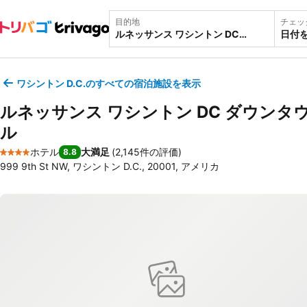
目的地
チェッ
日付
ワシントン D.C.のすべての宿泊施設を表示
ルネッサンス ワシントン DC ダウンタ
ル
ホテル
大満足
(
2,145件の評価
)
8.8
4 ホテルのランク
999 9th St NW, ワシントン D.C., 20001, アメリカ