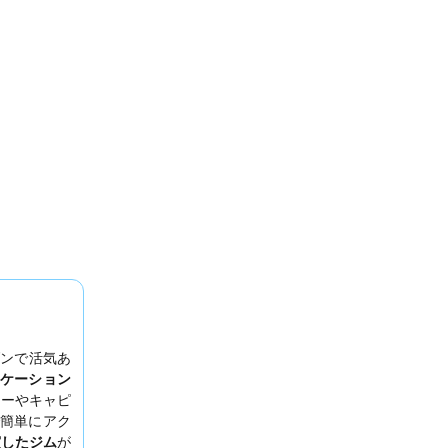
ンで活気あ
ケーション
ターやキャピ
簡単にアク
実したジム
が