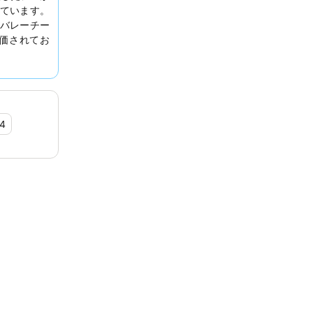
ています。
バレーチー
価されてお
便性も喜ば
ンリーベッ
.4