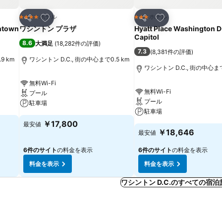
お気に入りに追加
お気に入りに追加
ホテル
ホテル
4 ホテルのランク
3 ホテルのランク
シェア
シェア
ntown
ワシントン プラザ
Hyatt Place Washington 
Capitol
8.6
大満足
(
18,282件の評価
)
7.3
(
8,381件の評価
)
9 km
ワシントン D.C., 街の中心まで0.5 km
ワシントン D.C., 街の中心まで
無料Wi-Fi
無料Wi-Fi
プール
プール
駐車場
駐車場
￥17,800
最安値
￥18,646
最安値
6件のサイト
の料金を表示
6件のサイト
の料金を表示
料金を表示
料金を表示
ワシントン D.C.のすべての宿