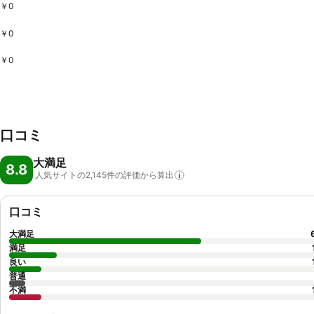
￥0
￥0
￥0
口コミ
大満足
8.8
人気サイトの2,145件の評価から算出
口コミ
大満足
満足
良い
普通
不満