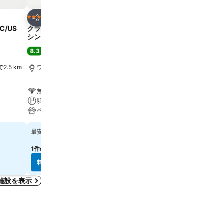
お気に入りに追加
お気に入りに追
ホテル
ホテル
3 ホテルのランク
3 ホテルのランク
シェア
シェア
DC/US
クラブ クォーターズ ホテル イン ワ
Courtyard Washington,
シントン DC
Capitol
8.3
8.1
満足
(
11,105件の評価
)
満足
(
5,786件の評価
)
2.5 km
ワシントン D.C., 街の中心まで0.6 km
ワシントン D.C., 街の中心
無料Wi-Fi
プール
駐車場
駐車場
ペット可
ペット可
￥27,524
￥17,853
最安値
最安値
1件のサイト
の料金を表示
7件のサイト
の料金を表示
料金を表示
料金を表示
泊施設を表示