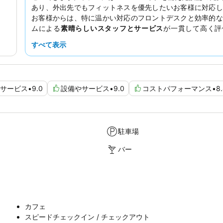
あり、外出先でもフィットネスを優先したいお客様に対応し
お客様からは、特に温かい対応のフロントデスクと効率的な
ムによる
素晴らしいスタッフとサービス
が一貫して高く評
り、敷地内にある
スターバックス
や美味しいレストランの利
すべて表示
れています。心から安らげる体験のために、有名な「ヘブ
ド」のある部屋をリクエストしてみてはいかがでしょうか。
サービス
•
9.0
設備やサービス
•
9.0
コストパフォーマンス
•
8
駐車場
バー
カフェ
スピードチェックイン / チェックアウト