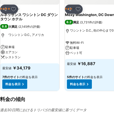
お気に入りに追加
お気に入りに追加
ホテル
ホテル
4 ホテルのランク
3 ホテルのランク
シェア
シェア
ルネッサンス ワシントン DC ダウン
Moxy Washington, DC Dow
タウン ホテル
8.2
満足
(
3,731件の評価
)
8.8
大満足
(
2,145件の評価
)
ワシントン D.C., 街の中心まで0.
ワシントン D.C., アメリカ
無料Wi-Fi
駐車場
駐車場
エアコン
ペット可
レストラン
￥16,887
最安値
￥34,179
最安値
7件のサイト
の料金を表示
5件のサイト
の料金を表示
料金を表示
料金を表示
料金の傾向
過去30日間におけるトリバゴの最安値に基づくデータ