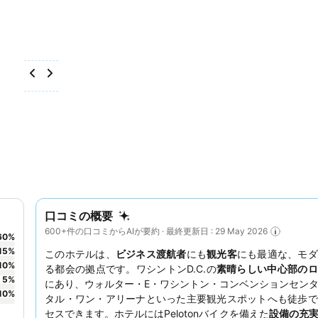
口コミの概要
600+件の口コミからAIが要約 · 最終更新日 : 29 May 2026
60
%
15
%
このホテルは、
ビジネス渡航者
にも
観光客
にも最適な、モダ
10
%
る都会の拠点です。ワシントンD.C.の
素晴らしい中心部のロ
5
%
にあり、ウォルター・E・ワシントン・コンベンションセン
10
%
タル・ワン・アリーナといった主要観光スポットへも徒歩で
セスできます。ホテルにはPelotonバイクを備えた
設備の充