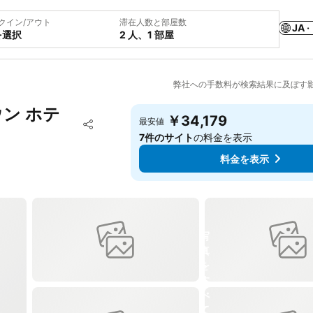
クイン/アウト
滞在人数と部屋数
JA ·
を選択
2 人、1 部屋
弊社への手数料が検索結果に及ぼす
ウン ホテ
￥34,179
お気に入りに追加
最安値
シェア
7件のサイト
の料金を表示
料金を表示