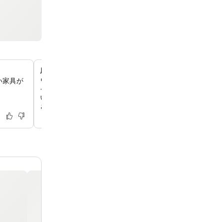
広々とした、最新鋭のフィットネスセンター
い家具が
ワシントンD.C.で最大規模を誇る、10,000平方フィート
センターで、情熱を燃やしてみてはいかがでしょうか。新
い、すべてのお客様がゆったりとご利用いただける十分な
ざいます。