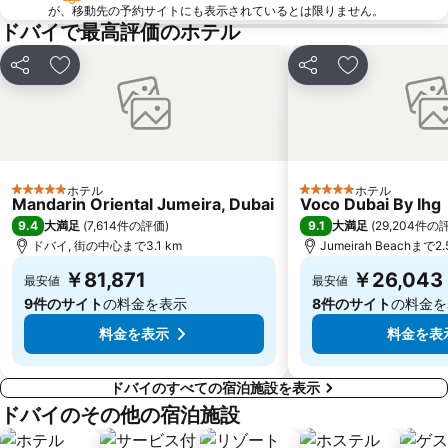
が、移動先の予約サイトにも表示されているとは限りません。
World Trade Centre Metro Station
Al Jaffliya Metro Station
ドバイで最高評価のホテル
Vision-X Dubai
Al Rigga Metro Station
シェア
お気に入りに追加
シェア
お気に入りに
スパイス スーク
Al Rashidiya
Al Karama
Jumeirah Emirates Towers
Al Rigga
Financial Centre Metro Station
Abu Hail Metro Station
Central Market
ホテル
ホテル
Al Barsha Dubai
Dubai Internet City Metro Station
5 ホテルのランク
5 ホテルのランク
Mandarin Oriental Jumeira, Dubai
Voco Dubai By Ihg
シャールジャ国際空港
Emirates Hill
9.4
9.1
大満足
(
7,614件の評価
)
大満足
(
29,204件の
ドバイ, 街の中心まで3.1 km
Jumeirah Beachまで2.
Umm Al Quwain Fort
Deira City Centre Metro Station
￥81,871
￥26,043
最安値
最安値
DUBAI AIRSHOW
DMCC Metro Station
9件のサイト
の料金を表示
8件のサイト
の料金を
料金を表示
料金を表
ドバイのすべての宿泊施設を表示
ドバイのその他の宿泊施設