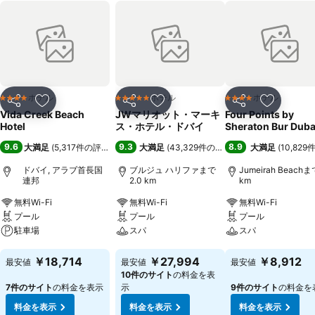
ホテル
ホテル
ホテル
4 ホテルのランク
5 ホテルのランク
4 ホテルのランク
シェア
お気に入りに追加
シェア
お気に入りに追加
シェア
お気に入
Vida Creek Beach
JWマリオット・マーキ
Four Points by
Hotel
ス・ホテル・ドバイ
Sheraton Bur Duba
9.6
9.3
8.9
大満足
(
5,317件の評価
)
大満足
(
43,329件の評価
)
大満足
(
10,82
ドバイ, アラブ首長国
ブルジュ ハリファまで
Jumeirah Beachま
連邦
2.0 km
km
無料Wi-Fi
無料Wi-Fi
無料Wi-Fi
プール
プール
プール
駐車場
スパ
スパ
料金を表示
料金を表示
料金を表示
￥18,714
￥27,994
￥8,912
最安値
最安値
最安値
10件のサイト
の料金を表
7件のサイト
の料金を表示
示
9件のサイト
の料金を
料金を表示
料金を表示
料金を表示