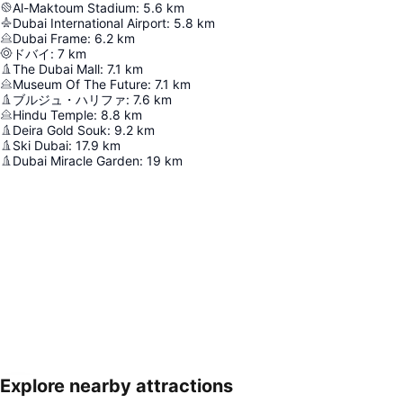
Al-Maktoum Stadium
:
5.6
km
Dubai International Airport
:
5.8
km
Dubai Frame
:
6.2
km
ドバイ
:
7
km
The Dubai Mall
:
7.1
km
Museum Of The Future
:
7.1
km
ブルジュ・ハリファ
:
7.6
km
Hindu Temple
:
8.8
km
Deira Gold Souk
:
9.2
km
Ski Dubai
:
17.9
km
Dubai Miracle Garden
:
19
km
Explore nearby attractions
地図を拡大