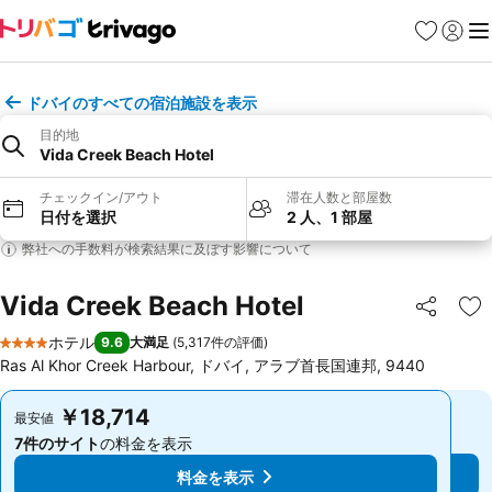
お気に入り
ログイ
メ
ドバイのすべての宿泊施設を表示
目的地
Vida Creek Beach Hotel
チェックイン/アウト
滞在人数と部屋数
日付を選択
2 人、1 部屋
弊社への手数料が検索結果に及ぼす影響について
Vida Creek Beach Hotel
シェア
お
ホテル
9.6
大満足
(
5,317件の評価
)
4 ホテルのランク
Ras Al Khor Creek Harbour, ドバイ, アラブ首長国連邦, 9440
￥18,714
￥18,714
最安値
最安値
7件のサイト
の料金を表示
7件のサイト
の料金を表示
料金を表示
料金を表示