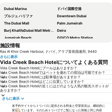
Dubai Marina
ドバイ国際空港
ブルジュ ハリファ
Downtown Dubai
The Dubai Mall
Palm Jumeirah
Burj KhalifaDubai Mall Metro Station
Deira
Jumeirah Beach
GGICO Metro Station
施設情報
Dubai World Trade Centre
Airport Terminal 1 Metro Station
Ras Al Khor Creek Harbour, ドバイ, アラブ首長国連邦, 9440
ジュメイラ モスク
Dubai World Trade Centre (DWTC)
さらに表示
Souk Madinat Jumeirah
Bur Dubai
Vida Creek Beach Hotelについてよくある質問
Jumeirah
WHX Dubai
Vida Creek Beach Hotelにプールはありますか？
Vida Creek Beach Hotelではペットを連れての宿泊は可能ですか？
Business Bay
Al Ghubaiba Metro Station
Vida Creek Beach Hotelには駐車場がありますか？
Union Metro Station
Jebel Ali
Vida Creek Beach Hotelはどこに位置していますか？
Vida Creek Beach Hotelの近くにはどのような人気の観光スポットが
Mall of the Emirates
Dubai International Convention Centre
ありますか？
Dubai International Financial Centre
Al Satwa
さらに表示
ゴールド スーク
Sheikh Zayed Road
各予約サイトからトリバゴに提供される料金と空室状況は、継続的に
Ibn Battuta Metro Station
Umm Hurair
変化しています。そのためトリバゴでご覧になった情報と同じ内容