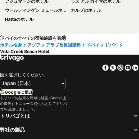
アジュマーンのホテル
ラス アル カイマのホテル
ウールディンゲン ミュールホーフェンのホテル
カルプのホテル
Hattaのホテル
ドバイのすべての宿泊施設を表示
ホテル検索
アジア
アラブ首長国連邦
ドバイ
ドバイ
Vida Creek Beach Hotel
Facebook
Twitter
Insta
Yo
国を選択してください。
Googleに追加
トリバゴの結果を簡単に確認: Google上
の優先するニュース提供元としてトリバ
ゴを追加しましょう。
トリバゴとは
弊社の製品