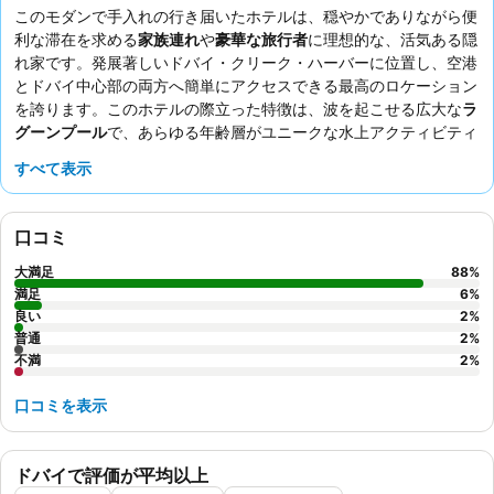
このモダンで手入れの行き届いたホテルは、穏やかでありながら便
利な滞在を求める
家族連れ
や
豪華な旅行者
に理想的な、活気ある隠
れ家です。発展著しいドバイ・クリーク・ハーバーに位置し、空港
とドバイ中心部の両方へ簡単にアクセスできる最高のロケーション
を誇ります。このホテルの際立った特徴は、波を起こせる広大な
ラ
グーンプール
で、あらゆる年齢層がユニークな水上アクティビティ
を楽しめます。ゲストは、卓越したサービスと「一流」で種類豊富
すべて表示
な
朝食ビュッフェ
を一貫して高く評価しています。より良い体験の
ために、高層階の部屋を予約して、魅力的な景色を楽しむことをお
勧めします。
口コミ
大満足
88
%
満足
6
%
良い
2
%
普通
2
%
不満
2
%
口コミを表示
ドバイで評価が平均以上