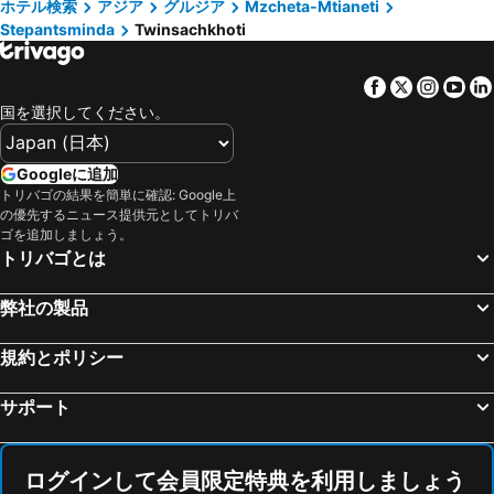
ホテル検索
アジア
グルジア
Mzcheta-Mtianeti
Stepantsminda
Twinsachkhoti
Facebook
Twitter
Insta
Yo
国を選択してください。
Googleに追加
トリバゴの結果を簡単に確認: Google上
の優先するニュース提供元としてトリバ
ゴを追加しましょう。
トリバゴとは
弊社の製品
規約とポリシー
サポート
ログインして会員限定特典を利用しましょう