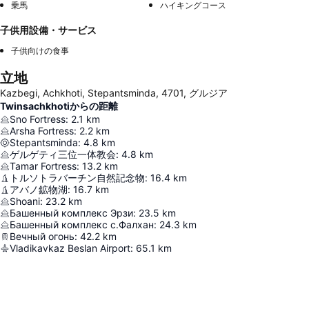
乗馬
ハイキングコース
子供用設備・サービス
子供向けの食事
立地
Kazbegi, Achkhoti, Stepantsminda, 4701, グルジア
Twinsachkhotiからの距離
Sno Fortress
:
2.1
km
Arsha Fortress
:
2.2
km
Stepantsminda
:
4.8
km
ゲルゲティ三位一体教会
:
4.8
km
Tamar Fortress
:
13.2
km
トルソトラバーチン自然記念物
:
16.4
km
アバノ鉱物湖
:
16.7
km
Shoani
:
23.2
km
Башенный комплекс Эрзи
:
23.5
km
Башенный комплекс с.Фалхан
:
24.3
km
Вечный огонь
:
42.2
km
Vladikavkaz Beslan Airport
:
65.1
km