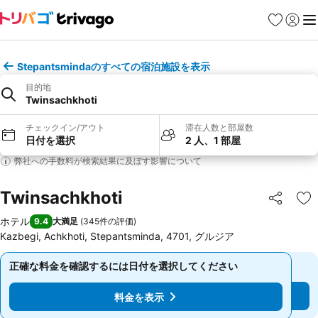
お気に入り
ログイ
メ
Stepantsmindaのすべての宿泊施設を表示
目的地
Twinsachkhoti
チェックイン/アウト
滞在人数と部屋数
日付を選択
2 人、1 部屋
弊社への手数料が検索結果に及ぼす影響について
Twinsachkhoti
シェア
お
ホテル
9.4
大満足
(
345件の評価
)
Kazbegi, Achkhoti, Stepantsminda, 4701, グルジア
正確な料金を確認するには日付を選択してください
正確な料金を確認するには日付を選択してください
料金を表示
料金を表示