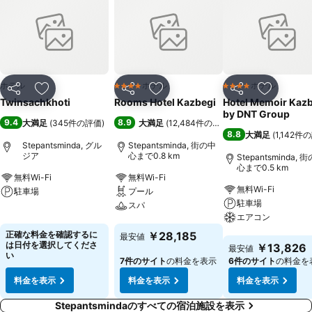
ホテル
ホテル
ホテル
4 ホテルのランク
4 ホテルのランク
シェア
お気に入りに追加
シェア
お気に入りに追加
シェア
お気に入
Twinsachkhoti
Rooms Hotel Kazbegi
Hotel Memoir Kaz
by DNT Group
9.4
8.9
大満足
(
345件の評価
)
大満足
(
12,484件の評価
)
8.8
大満足
(
1,142件
Stepantsminda, グル
Stepantsminda, 街の中
ジア
心まで0.8 km
Stepantsminda, 
心まで0.5 km
無料Wi-Fi
無料Wi-Fi
無料Wi-Fi
駐車場
プール
駐車場
スパ
料金を表示
エアコン
料金を表示
正確な料金を確認するに
￥28,185
最安値
料金を表示
は日付を選択してくださ
￥13,826
最安値
い
7件のサイト
の料金を表示
6件のサイト
の料金を
料金を表示
料金を表示
料金を表示
Stepantsmindaのすべての宿泊施設を表示