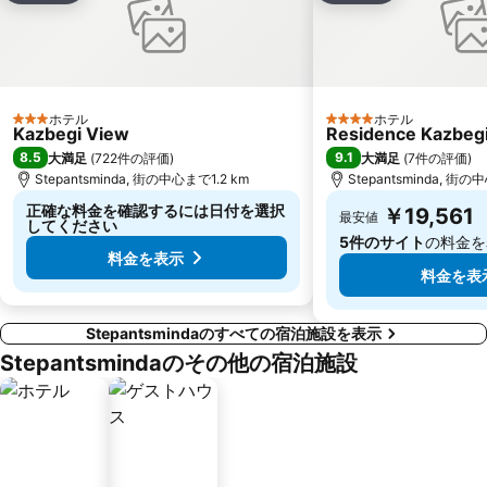
ホテル
ホテル
3 ホテルのランク
4 ホテルのランク
Kazbegi View
Residence Kazbeg
8.5
9.1
大満足
(
722件の評価
)
大満足
(
7件の評価
)
Stepantsminda, 街の中心まで1.2 km
Stepantsminda, 街の
正確な料金を確認するには日付を選択
￥19,561
最安値
してください
5件のサイト
の料金を
料金を表示
料金を表
Stepantsmindaのすべての宿泊施設を表示
Stepantsmindaのその他の宿泊施設