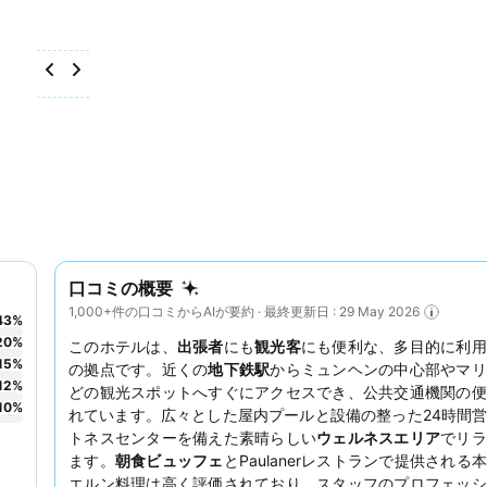
口コミの概要
1,000+件の口コミからAIが要約 · 最終更新日 : 29 May 2026
43
%
20
%
このホテルは、
出張者
にも
観光客
にも便利な、多目的に利用
15
%
の拠点です。近くの
地下鉄駅
からミュンヘンの中心部やマリ
12
%
どの観光スポットへすぐにアクセスでき、公共交通機関の便
10
%
れています。広々とした屋内プールと設備の整った24時間
トネスセンターを備えた素晴らしい
ウェルネスエリア
でリラ
ます。
朝食ビュッフェ
とPaulanerレストランで提供される
エルン料理は高く評価されており、スタッフのプロフェッシ