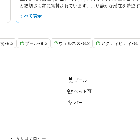
と親切さも常に賞賛されています。より静かな滞在を希望す
庭園に面した部屋をリクエストすることをおすすめします。
すべて表示
食
•
8.3
プール
•
8.3
ウェルネス
•
8.2
アクティビティ
•
8.1
プール
ペット可
バー
入り口 / ロビー