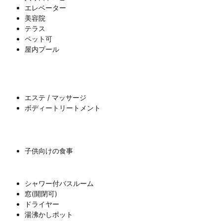
エレベーター
美容院
テラス
ペット可
屋内プール
エステ / マッサージ
ボディートリートメント
子供向けの食事
シャワー付バスルーム
窓(開閉可)
ドライヤー
湯沸かしポット