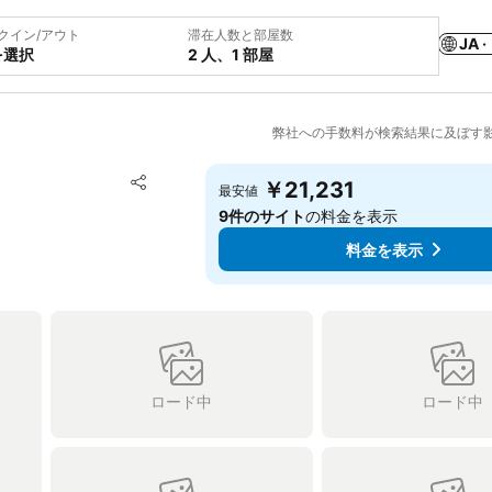
クイン/アウト
滞在人数と部屋数
JA ·
を選択
2 人、1 部屋
弊社への手数料が検索結果に及ぼす
お気に入りに追加
￥21,231
最安値
シェア
9件のサイト
の料金を表示
料金を表示
ロード中
ロード中