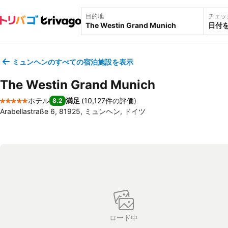
目的地
チェッ
日付
ミュンヘンのすべての宿泊施設を表示
The Westin Grand Munich
ホテル
満足
(
10,127件の評価
)
8.2
5 ホテルのランク
Arabellastraße 6, 81925, ミュンヘン, ドイツ
ロード中