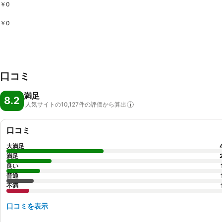
￥0
￥0
口コミ
満足
8.2
人気サイトの10,127件の評価から算出
口コミ
大満足
満足
良い
普通
不満
口コミを表示