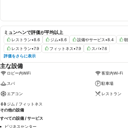
ミュンヘンで評価が平均以上
レストラン
•
8.6
ジム
•
8.6
設備やサービス
•
8.4
朝
レストラン
•
7.9
フィットネス
•
7.9
スパ
•
7.6
評価をさらに表示
主な設備
ロビー内WiFi
客室内Wi-Fi
スパ
駐車場
エアコン
レストラン
ジム / フィットネス
その他の設備
すべての設備 / サービス
ビジネスセンター