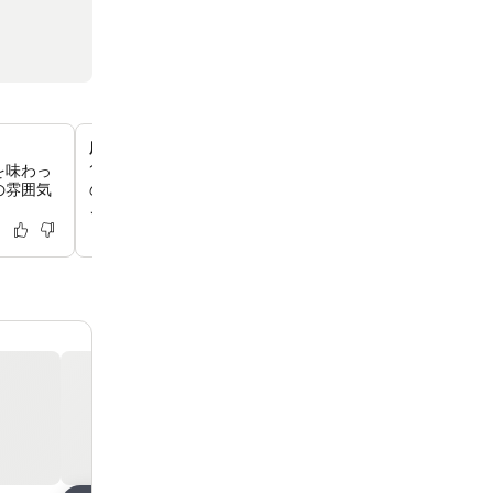
広々としたISARspaウェルネスオアシス
を味わっ
1,500m²のスパでは、屋内プール、スチームバス、サウナ
の雰囲気
のWestinWORKOUT®ジムをご利用いただけ、心安らぐ
ごしいただけます。