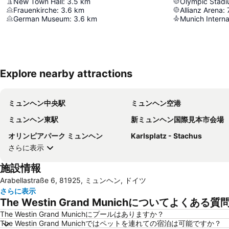
New Town Hall
:
3.5
km
Olympic Stad
Frauenkirche
:
3.6
km
Allianz Arena
:
German Museum
:
3.6
km
Munich Interna
Explore nearby attractions
ミュンヘン中央駅
ミュンヘン空港
ミュンヘン東駅
新ミュンヘン国際見本市会場
オリンピアパーク ミュンヘン
Karlsplatz - Stachus
さらに表示
施設情報
Arabellastraße 6, 81925, ミュンヘン, ドイツ
さらに表示
The Westin Grand Munichについてよくある質
The Westin Grand Munichにプールはありますか？
The Westin Grand Munichではペットを連れての宿泊は可能ですか？