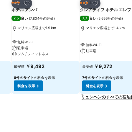
お気に入りに追加
お気に入りに追加
ホテル
ホテル
3 ホテルのランク
3 ホテルのランク
シェア
シェア
ホテル アンバ
クレアティフ ホテル エレ
7.5
7.7
良い
(
7,804件の評価
)
良い
(
5,656件の評価
)
マリエン広場まで1.9 km
マリエン広場まで1.4 km
無料Wi-Fi
無料Wi-Fi
駐車場
駐車場
ジム / フィットネス
￥9,492
￥9,272
最安値
最安値
8件のサイト
の料金を表示
7件のサイト
の料金を表示
料金を表示
料金を表示
ミュンヘンのすべての宿泊