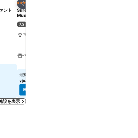
お気に入りに追加
お気に入りに追
ホテル
ホテル
3 ホテルのランク
3 ホテルのランク
シェア
シェア
ファント
Sure Hotel by Best Western
ホテル オイロピエッシャー 
Muenchen Hauptbahnhof
ダルト オンリー
7.2
8.2
(
8,054件の評価
)
満足
(
7,324件の評価
)
マリエン広場まで1.5 km
マリエン広場まで1.2 km
ペット可
￥12,276
￥12,305
最安値
最安値
7件のサイト
の料金を表示
6件のサイト
の料金を表示
料金を表示
料金を表示
施設を表示