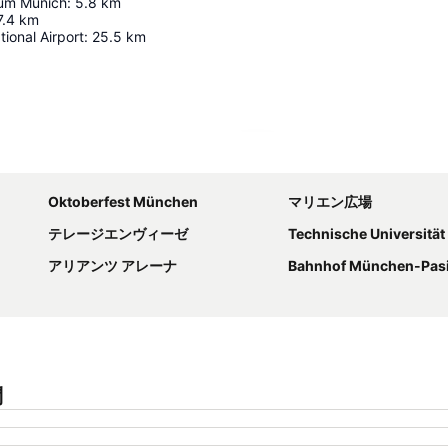
ium Munich
:
5.8
km
7.4
km
tional Airport
:
25.5
km
地図を拡大
Oktoberfest München
マリエン広場
テレージエンヴィーゼ
Technische Universitä
アリアンツ アレーナ
Bahnhof München-Pas
問