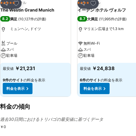
お気に入りに追加
お気に入りに追加
ホテル
ホテル
5 ホテルのランク
4 ホテルのランク
シェア
シェア
The Westin Grand Munich
イーデン ホテル ヴォルフ
8.2
8.7
満足
(
10,127件の評価
)
大満足
(
11,995件の評価
)
ミュンヘン, ドイツ
マリエン広場まで1.3 km
プール
無料Wi-Fi
スパ
スパ
駐車場
駐車場
￥21,231
￥24,838
最安値
最安値
9件のサイト
の料金を表示
6件のサイト
の料金を表示
料金を表示
料金を表示
料金の傾向
過去30日間におけるトリバゴの最安値に基づくデータ
￥0