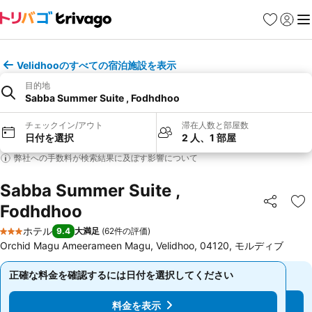
お気に入り
ログイ
メ
Velidhooのすべての宿泊施設を表示
目的地
Sabba Summer Suite , Fodhdhoo
チェックイン/アウト
滞在人数と部屋数
日付を選択
2 人、1 部屋
弊社への手数料が検索結果に及ぼす影響について
Sabba Summer Suite ,
Fodhdhoo
シェア
お
ホテル
9.4
大満足
(
62件の評価
)
3 ホテルのランク
Orchid Magu Ameerameen Magu, Velidhoo, 04120, モルディブ
正確な料金を確認するには日付を選択してください
正確な料金を確認するには日付を選択してください
料金を表示
料金を表示