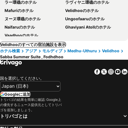
ラー環礁のホテル
ラヴィヤニ環礁のホテル
Mafuriのホテル
Velidhooのホテル
ヌーヌ環礁のホテル
Ungoofaaruのホテル
Naifaruのホテル
Ghaviyani Atollのホテル
Vaadhooのホテル
Velidhooのすべての宿泊施設を表示
ホテル検索
アジア
モルディブ
Medhu-Uthuru
Velidhoo
Sabba Summer Suite , Fodhdhoo
Facebook
Twitter
Insta
Yo
国を選択してください。
Googleに追加
トリバゴの結果を簡単に確認: Google上
の優先するニュース提供元としてトリバ
ゴを追加しましょう。
トリバゴとは