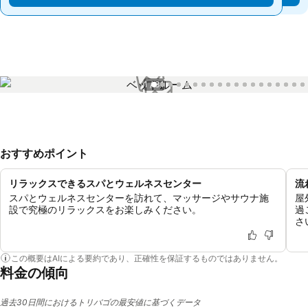
1 / 31
おすすめポイント
リラックスできるスパとウェルネスセンター
流
スパとウェルネスセンターを訪れて、マッサージやサウナ施
屋
設で究極のリラックスをお楽しみください。
過
さ
この概要はAIによる要約であり、正確性を保証するものではありません。
料金の傾向
過去30日間におけるトリバゴの最安値に基づくデータ