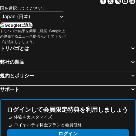
Facebook
Twitter
Insta
Yo
国を選択してください。
Googleに追加
トリバゴの結果を簡単に確認: Google上
の優先するニュース提供元としてトリバ
ゴを追加しましょう。
トリバゴとは
弊社の製品
規約とポリシー
サポート
ログインして会員限定特典を利用しましょう
体験をカスタマイズ
ロイヤルティ料金プランと会員価格
ログイン