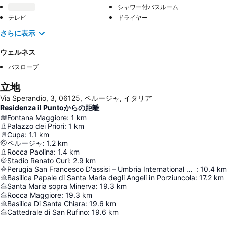
シャワー付バスルーム
テレビ
ドライヤー
さらに表示
ウェルネス
バスローブ
立地
Via Sperandio, 3, 06125, ペルージャ, イタリア
Residenza il Puntoからの距離
Fontana Maggiore
:
1
km
Palazzo dei Priori
:
1
km
Cupa
:
1.1
km
ペルージャ
:
1.2
km
Rocca Paolina
:
1.4
km
Stadio Renato Curi
:
2.9
km
Perugia San Francesco D'assisi – Umbria International Airport
:
10.4
km
Basilica Papale di Santa Maria degli Angeli in Porziuncola
:
17.2
km
Santa Maria sopra Minerva
:
19.3
km
Rocca Maggiore
:
19.3
km
Basilica Di Santa Chiara
:
19.6
km
Cattedrale di San Rufino
:
19.6
km