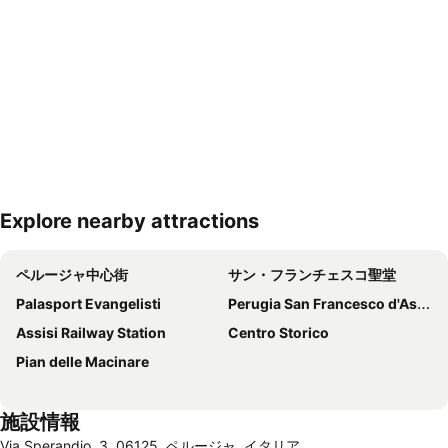
Explore nearby attractions
地図を拡大
ペルージャ中心街
サン・フランチェスコ聖堂
Palasport Evangelisti
Perugia San Francesco d'Assisi – Umbria International Airport
Assisi Railway Station
Centro Storico
Pian delle Macinare
施設情報
Via Sperandio, 3, 06125, ペルージャ, イタリア