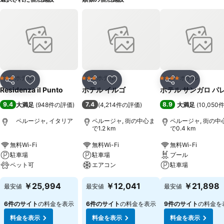
ホテル
ホテル
ホテル
3 ホテルのランク
3 ホテルのランク
4 ホテルのランク
シェア
お気に入りに追加
シェア
お気に入りに追加
シェア
お気に入
Residenza il Punto
ホテル イルゴ
ホテル サンガロ パ
9.4
7.4
8.9
大満足
(
948件の評価
)
(
4,214件の評価
)
大満足
(
10,05
ペルージャ, イタリア
ペルージャ, 街の中心ま
ペルージャ, 街の中
で1.2 km
で0.4 km
無料Wi-Fi
無料Wi-Fi
無料Wi-Fi
駐車場
駐車場
プール
ペット可
エアコン
駐車場
￥25,994
￥12,041
￥21,898
最安値
最安値
最安値
6件のサイト
の料金を表示
6件のサイト
の料金を表示
9件のサイト
の料金を
料金を表示
料金を表示
料金を表示