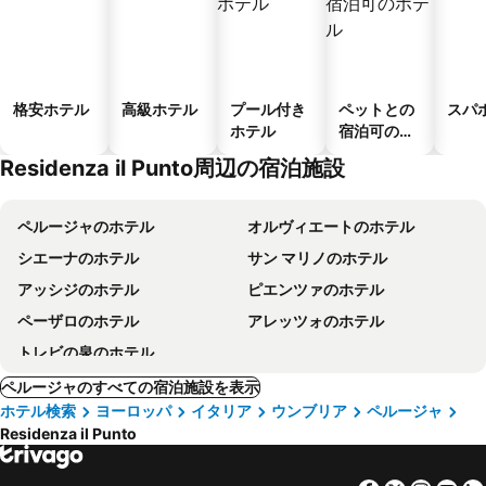
格安ホテル
高級ホテル
プール付き
ペットとの
スパ
ホテル
宿泊可のホ
テル
Residenza il Punto周辺の宿泊施設
ペルージャのホテル
オルヴィエートのホテル
シエーナのホテル
サン マリノのホテル
アッシジのホテル
ピエンツァのホテル
ペーザロのホテル
アレッツォのホテル
トレビの泉のホテル
ペルージャのすべての宿泊施設を表示
ホテル検索
ヨーロッパ
イタリア
ウンブリア
ペルージャ
Residenza il Punto