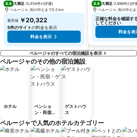
8.6
8.6
大満足
(
3,454件の評価
)
大満足
(
1,896件の評
ペルージャ, 街の中心まで0.2 km
ペルージャ, 街の中心まで
正確な料金を確認す
￥20,322
最安値
してください
5件のサイト
の料金を表示
料金を表
料金を表示
ペルージャのすべての宿泊施設を表示
ペルージャのその他の宿泊施設
ホテル
ペンショ
ゲストハウ
ン・民宿・
ス
ゲストハウ
ペルージャで人気のホテルカテゴリー
ス