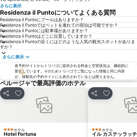
さらに表示
Residenza il Puntoについてよくある質問
Residenza il Puntoにプールはありますか？
Residenza il Puntoではペットを連れての宿泊は可能ですか？
Residenza il Puntoには駐車場がありますか？
Residenza il Puntoはどこに位置していますか？
Residenza il Puntoの近くにはどのような人気の観光スポットがありま
すか？
さらに表示
各予約サイトからトリバゴに提供される料金と空室状況は、継続的に
変化しています。そのためトリバゴでご覧になった情報と同じ内容
が、移動先の予約サイトにも表示されているとは限りません。
ペルージャで最高評価のホテル
シェア
お気に入りに追加
シェア
お気に入りに
ホテル
ホテル
3 ホテルのランク
3 ホテルのランク
Hotel Fortuna
イル カステッラッ