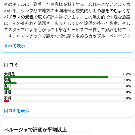
そのホテルは、到着したお客様を魅了する、忘れられないとよく言
われる、ウンブリア地方の田園地帯と歴史的な街の
息をのむような
パノラマの景色
で広く好評を得ています。この魅力的で快適な施設
は、その並外れた清潔さ、広々としていて設備の整った客室、そし
てスタッフによる心からの丁寧なサービスで一貫して好評を得てい
ます。ロマンチックで静かな隠れ家を求める
カップル
、ペルージャ
の歴史的中心部を探索したい
観光客
、安全な駐車場を高く評価する
すべて表示
車での旅行者
にとって理想的な選択肢です。街の城壁のすぐ外にあ
る静かな環境は、便利でありながらも穏やかな逃避を提供します。
滞在をより快適にするために、お客様は街の中心部までの上り坂と
口コミ
下り坂の徒歩に備え、特に荷物が重い場合や移動に不安がある場合
はタクシーの利用を検討することをよくお勧めします。
大満足
82
%
満足
10
%
良い
4
%
普通
0
%
不満
4
%
口コミを表示
ペルージャで評価が平均以上