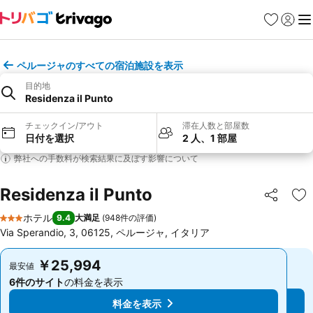
お気に入り
ログイ
メ
ペルージャのすべての宿泊施設を表示
目的地
Residenza il Punto
チェックイン/アウト
滞在人数と部屋数
日付を選択
2 人、1 部屋
弊社への手数料が検索結果に及ぼす影響について
Residenza il Punto
シェア
お
ホテル
9.4
大満足
(
948件の評価
)
3 ホテルのランク
Via Sperandio, 3, 06125, ペルージャ, イタリア
￥25,994
￥25,994
最安値
最安値
6件のサイト
の料金を表示
6件のサイト
の料金を表示
料金を表示
料金を表示