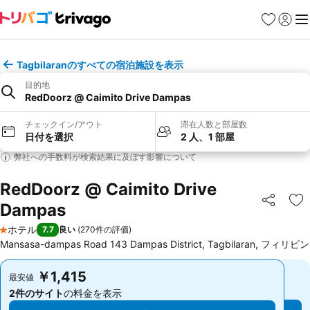
お気に入り
ログイ
メ
Tagbilaranのすべての宿泊施設を表示
目的地
RedDoorz @ Caimito Drive Dampas
チェックイン/アウト
滞在人数と部屋数
日付を選択
2 人、1 部屋
弊社への手数料が検索結果に及ぼす影響について
RedDoorz @ Caimito Drive
Dampas
シェア
お
ホテル
7.7
良い
(
270件の評価
)
1 ホテルのランク
Mansasa-dampas Road 143 Dampas District, Tagbilaran, フィリピン
￥1,415
￥1,415
最安値
最安値
2件のサイト
の料金を表示
2件のサイト
の料金を表示