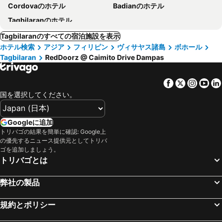
Cordovaのホテル
Badianのホテル
Tagbilaranのホテル
Tagbilaranのすべての宿泊施設を表示
ホテル検索
アジア
フィリピン
ヴィサヤス諸島
ボホール
Tagbilaran
RedDoorz @ Caimito Drive Dampas
Facebook
Twitter
Insta
Yo
国を選択してください。
Googleに追加
トリバゴの結果を簡単に確認: Google上
の優先するニュース提供元としてトリバ
ゴを追加しましょう。
トリバゴとは
弊社の製品
規約とポリシー