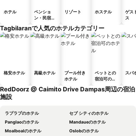
ホテル
ペンショ
リゾート
ホステル
ゲス
ン・民宿・
ス
ゲストハウ
Tagbilaranで人気のホテルカテゴリー
ス
格安ホテル
高級ホテル
プール付き
ペットとの
スパ
ホテル
宿泊可のホ
テル
RedDoorz @ Caimito Drive Dampas周辺の宿泊
施設
ラプラプのホテル
セブ シティのホテル
Panglaoのホテル
Mandaueのホテル
Moalboalのホテル
Oslobのホテル