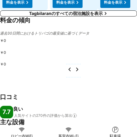
料金を表示
料金を表示
料金を表示
Tagbilaranのすべての宿泊施設を表示
料金の傾向
過去30日間におけるトリバゴの最安値に基づくデータ
￥0
￥0
￥0
口コミ
良い
7.7
人気サイトの270件の評価から算出
主な設備
ロビー内WiFi
客室内Wi-Fi
駐車場