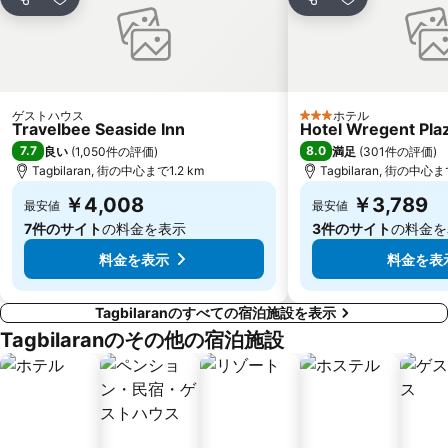
シェア
お気に入りに追加
シェア
お気に入りに
ゲストハウス
ホテル
3 ホテルのランク
Travelbee Seaside Inn
Hotel Wregent Pla
7.7
8.0
良い
(
1,050件の評価
)
満足
(
301件の評価
)
Tagbilaran, 街の中心まで1.2 km
Tagbilaran, 街の中心ま
￥4,008
￥3,789
最安値
最安値
7件のサイト
の料金を表示
3件のサイト
の料金を
料金を表示
料金を表
Tagbilaranのすべての宿泊施設を表示
Tagbilaranのその他の宿泊施設