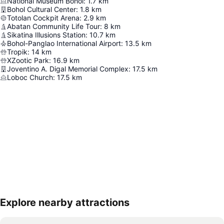
National Museum Bohol
:
1.7
km
Bohol Cultural Center
:
1.8
km
Totolan Cockpit Arena
:
2.9
km
Abatan Community Life Tour
:
8
km
Sikatina Illusions Station
:
10.7
km
Bohol-Panglao International Airport
:
13.5
km
Tropik
:
14
km
XZootic Park
:
16.9
km
Joventino A. Digal Memorial Complex
:
17.5
km
Loboc Church
:
17.5
km
Explore nearby attractions
地図を拡大