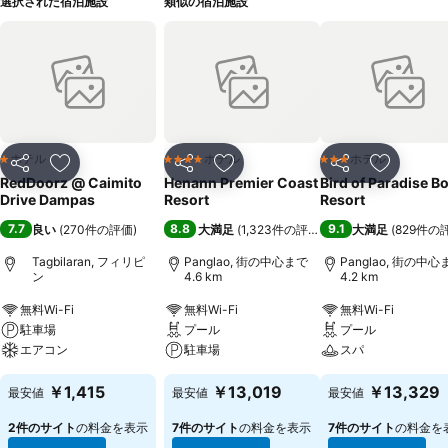
選択された宿泊施設
類似の宿泊施設
ホテル
ホテル
ホテル
1 ホテルのランク
4 ホテルのランク
3 ホテルのランク
シェア
お気に入りに追加
シェア
お気に入りに追加
シェア
お気に入
RedDoorz @ Caimito
Henann Premier Coast
Bird of Paradise B
Drive Dampas
Resort
Resort
7.7
8.8
9.1
良い
(
270件の評価
)
大満足
(
1,323件の評価
)
大満足
(
829件の
Tagbilaran, フィリピ
Panglao, 街の中心まで
Panglao, 街の中心
ン
4.6 km
4.2 km
無料Wi-Fi
無料Wi-Fi
無料Wi-Fi
駐車場
プール
プール
エアコン
駐車場
スパ
￥1,415
￥13,019
￥13,329
最安値
最安値
最安値
2件のサイト
の料金を表示
7件のサイト
の料金を表示
7件のサイト
の料金を