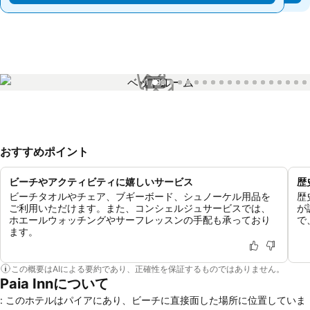
1 / 99
おすすめポイント
ビーチやアクティビティに嬉しいサービス
歴
ビーチタオルやチェア、ブギーボード、シュノーケル用品を
歴
ご利用いただけます。また、コンシェルジュサービスでは、
が
ホエールウォッチングやサーフレッスンの手配も承っており
で
ます。
この概要はAIによる要約であり、正確性を保証するものではありません。
Paia Innについて
: このホテルはパイアにあり、ビーチに直接面した場所に位置していま