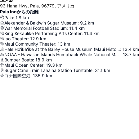
93 Hana Hwy, Paia, 96779, アメリカ
Paia Innからの距離
Paia
:
1.8
km
Alexander & Baldwin Sugar Museum
:
9.2
km
War Memorial Football Stadium
:
11.4
km
King Kekaulike Performing Arts Center
:
11.4
km
Iao Theater
:
12.9
km
Maui Community Theater
:
13
km
Hale Ho'ike'ike at the Bailey House Museum (Maui Historical Society)
:
13.4
km
NOAA - Hawaiian Islands Humpback Whale National Marine Sanctuary
:
18.7
km
Bumper Boats
:
18.9
km
Maui Ocean Center
:
19.3
km
Sugar Cane Train Lahaina Station Turntable
:
31.1
km
コナ国際空港
:
135.9
km