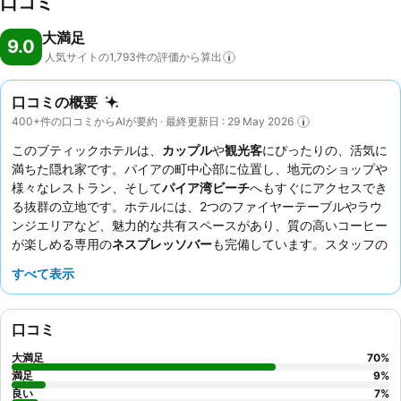
口コミ
大満足
9.0
人気サイトの1,793件の評価から算出
口コミの概要
400+件の口コミからAIが要約 · 最終更新日 : 29 May 2026
このブティックホテルは、
カップル
や
観光客
にぴったりの、活気に
満ちた隠れ家です。パイアの町中心部に位置し、地元のショップや
様々なレストラン、そして
パイア湾ビーチ
へもすぐにアクセスでき
る抜群の立地です。ホテルには、2つのファイヤーテーブルやラウ
ンジエリアなど、魅力的な共有スペースがあり、質の高いコーヒー
が楽しめる専用の
ネスプレッソバー
も完備しています。スタッフの
フレンドリーで親切な対応は常に高く評価されており、併設の
すべて表示
Vanaレストランは、週末の夜に提供される素晴らしい寿司とライ
ブミュージックで頻繁に話題に上ります。心ゆくまでこの穏やかな
環境を満喫したいなら、パティオとビーチの景色が楽しめる客室が
口コミ
おすすめです。
大満足
70
%
満足
9
%
良い
7
%