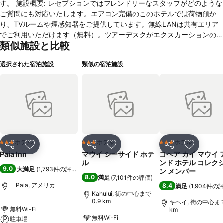
す。 施設概要: レセプションではフレンドリーなスタッフがどのような
ご質問にも対応いたします。エアコン完備のこのホテルでは荷物預か
り、TVルームや煙感知器をご提供しています。無線LANは共有エリア
でご利用いただけます（無料）。ツアーデスクがエクスカーションのご
類似施設と比較
予約をお手伝いします。また、各種ショップもご利用いただけます。お
庭では、屋外でのくつろぎのひと時をお過ごしいただけます。お車でお
選択された宿泊施設
類似の宿泊施設
越しのお客さまは、ご要望に応じて駐車場（無料）をご利用いただけま
す。レンタル自転車（有料）での周辺の散策も可能です。 客室: お部屋
ではエアコンがお部屋の空気を心地よく整えています。お部屋はカーペ
ット敷きで、ダブルベッド、クイーンサイズベッドまたはキングサイズ
ベッドが備え付けられています。金庫では、お客さまの所持品を安全・
確実に保管できます。ちょっとした自炊がいつでも簡単にできるよう
に、お部屋には冷蔵庫やミニ冷蔵庫があります。TVやWiFi（無料）を
含む快適な設備が揃っており、様々なコミュニケーションやエンターテ
ホテル
ホテル
ホテル
3 ホテルのランク
3 ホテルのランク
3 ホテルのランク
シェア
お気に入りに追加
シェア
お気に入りに追加
シェア
お気に入
インメントのオプションをご利用いただけます。シャワー付きバスルー
Paia Inn
マウイ シーサイド ホテ
コヘア カイ マウイ 
ムには、ヘアドライヤーや電話があります。この宿泊施設はファミリー
ル
ンド ホテル コレク
9.0
大満足
(
1,793件の評価
)
ルームや禁煙の部屋をご提供しています。 スポーツ／レクリエーショ
ン メンバー
8.0
満足
(
7,101件の評価
)
ン: 心地良いデッキチェアをテラスにご用意しています。この施設はレ
Paia, アメリカ
8.4
満足
(
1,904件の
クリエーションエリアにて、自転車／マウンテンバイク、ウィンドサー
Kahului, 街の中心まで
0.9 km
フィン、シュノーケル、フィットネス・スタジオやハイキングに加え有
キヘイ, 街の中心まで
無料Wi-Fi
km
料のゴルフやサーフィンもご提供しています。 クレジットカード: 次の
無料Wi-Fi
駐車場
クレジットカードを受け付けております：VisaおよびMasterCard。