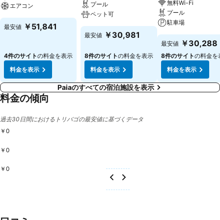
無料Wi-Fi
プール
エアコン
プール
ペット可
駐車場
￥51,841
最安値
￥30,981
最安値
￥30,288
最安値
4件のサイト
の料金を表示
8件のサイト
の料金を表示
8件のサイト
の料金を
料金を表示
料金を表示
料金を表示
Paiaのすべての宿泊施設を表示
料金の傾向
過去30日間におけるトリバゴの最安値に基づくデータ
￥0
￥0
￥0