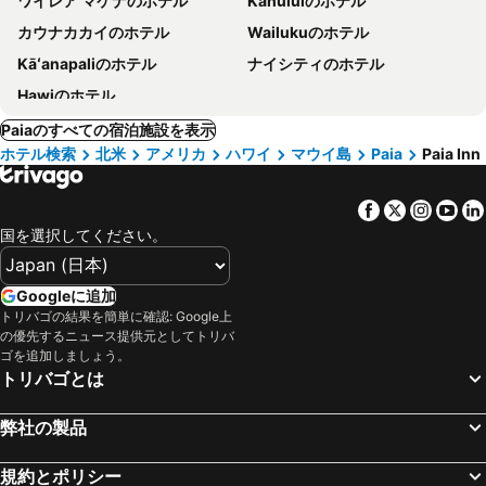
ワイレア マケナのホテル
Kahuluiのホテル
カウナカカイのホテル
Wailukuのホテル
Kāʻanapaliのホテル
ナイシティのホテル
Hawiのホテル
Paiaのすべての宿泊施設を表示
ホテル検索
北米
アメリカ
ハワイ
マウイ島
Paia
Paia Inn
Facebook
Twitter
Insta
Yo
国を選択してください。
Googleに追加
トリバゴの結果を簡単に確認: Google上
の優先するニュース提供元としてトリバ
ゴを追加しましょう。
トリバゴとは
弊社の製品
規約とポリシー