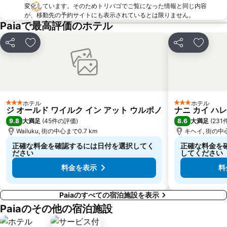
変化しています。そのためトリバゴでご覧になった情報と同じ内容
が、移動先の予約サイトにも表示されているとは限りません。
Paiaで最高評価のホテル
シェア
お気に入りに追加
シェア
お気に
ホテル
ホテル
3 ホテルのランク
3 ホテルのラン
ジ オールド ワイルク イン アット ウルポノ
ナニ カイ ハレ
9.8
8.6
大満足
(
45件の評価
)
大満足
(
23
Wailuku, 街の中心まで0.7 km
キヘイ, 街の中心
正確な料金を確認するには日付を選択してく
正確な料金を
ださい
してください
料金を表示
料
Paiaのすべての宿泊施設を表示
Paiaのその他の宿泊施設