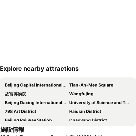
Explore nearby attractions
地図を拡大
Beijing Capital International Airport
Tian-An-Men Square
故宮博物院
Wangfujing
Beijing Daxing International Airport
University of Science and Technology Beijing Gymnasium
798 Art District
Haidian District
Beijing Railway Station
Chaoyang District
施設情報
天壇
Beijing Zoo