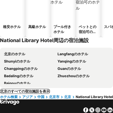
格安ホテル
高級ホテル
プール付き
ペットとの
スパ
ホテル
宿泊可のホ
テル
National Library Hotel周辺の宿泊施設
北京のホテル
Langfangのホテル
Shunyiのホテル
Yanqingのホテル
Changpingのホテル
Guanのホテル
Badalingのホテル
Zhuozhouのホテル
Baigouのホテル
北京のすべての宿泊施設を表示
ホテル検索
アジア
中国
北京市
北京
National Library Hotel
Facebook
Twitter
Insta
Yo