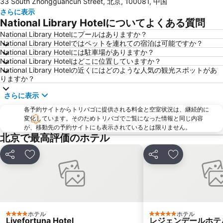
33 South Zhongguancun Street, 北京, 100081, 中国
金山嶺長城
Beijing West Railway Station
さらに表示
Dongcheng District
Beijing International Convention Centre
National Library Hotelについてよくある質問
Qianmen
The Place
National Library Hotelにプールはありますか？
National Library Hotelではペットを連れての宿泊は可能ですか？
Houhai
BeiHai Park
National Library Hotelには駐車場がありますか？
Summer palace
Nest-type Beijing Olympic Stadium
National Library Hotelはどこに位置していますか？
National Library Hotelの近くにはどのような人気の観光スポットがあ
National Indoor Stadium
China's National Grand Theater
りますか？
Simatai Great Wall
Subway Beijing
さらに表示
Hard Rock Cafe
Beijing South Railway Station
各予約サイトからトリバゴに提供される料金と空室状況は、継続的に
Beijing Botanical Garden
変化しています。そのためトリバゴでご覧になった情報と同じ内容
が、移動先の予約サイトにも表示されているとは限りません。
北京で最高評価のホテル
シェア
お気に入りに追加
シェア
お気に入りに
ホテル
ホテル
4 ホテルのランク
5 ホテルのランク
Livefortuna Hotel
レジェンデールホテ