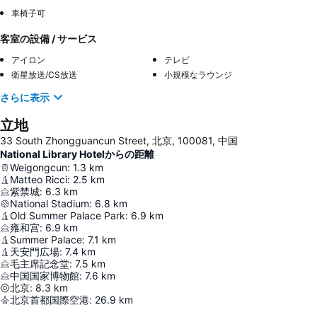
車椅子可
客室の設備 / サービス
アイロン
テレビ
衛星放送/CS放送
小規模なラウンジ
さらに表示
立地
33 South Zhongguancun Street, 北京, 100081, 中国
National Library Hotelからの距離
Weigongcun
:
1.3
km
Matteo Ricci
:
2.5
km
紫禁城
:
6.3
km
National Stadium
:
6.8
km
Old Summer Palace Park
:
6.9
km
雍和宫
:
6.9
km
Summer Palace
:
7.1
km
天安門広場
:
7.4
km
毛主席記念堂
:
7.5
km
中国国家博物館
:
7.6
km
北京
:
8.3
km
北京首都国際空港
:
26.9
km