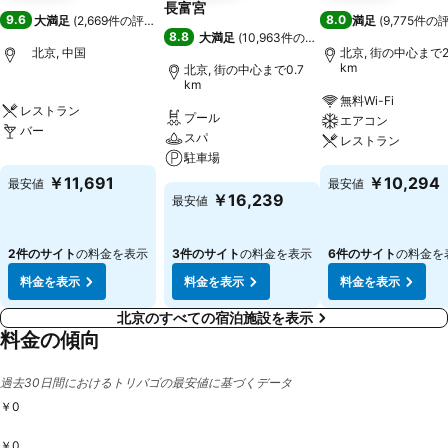
長富宮
9.6
8.0
大満足
(
2,669件の評価
)
満足
(
9,775件の
8.8
大満足
(
10,963件の評価
)
北京, 中国
北京, 街の中心まで2
km
北京, 街の中心まで0.7
km
無料Wi-Fi
レストラン
プール
エアコン
バー
スパ
レストラン
駐車場
￥11,691
￥10,294
最安値
最安値
￥16,239
最安値
2件のサイト
の料金を表示
3件のサイト
の料金を表示
6件のサイト
の料金を
料金を表示
料金を表示
料金を表示
北京のすべての宿泊施設を表示
料金の傾向
過去30日間におけるトリバゴの最安値に基づくデータ
￥0
￥0