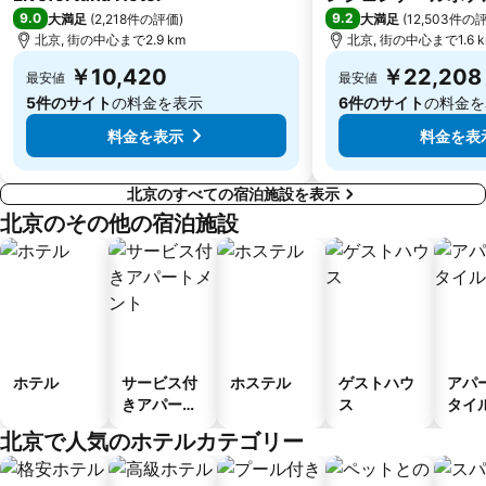
9.0
9.2
大満足
(
2,218件の評価
)
大満足
(
12,503件の
北京, 街の中心まで2.9 km
北京, 街の中心まで1.6 
￥10,420
￥22,208
最安値
最安値
5件のサイト
の料金を表示
6件のサイト
の料金を
料金を表示
料金を表
北京のすべての宿泊施設を表示
北京のその他の宿泊施設
ホテル
サービス付
ホステル
ゲストハウ
アパ
きアパート
ス
タイ
メント
ル
北京で人気のホテルカテゴリー