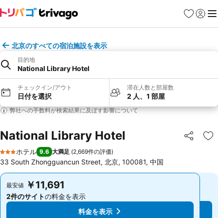
お気に入り
ログイ
メ
北京のすべての宿泊施設を表示
目的地
National Library Hotel
チェックイン/アウト
滞在人数と部屋数
日付を選択
2 人、1 部屋
弊社への手数料が検索結果に及ぼす影響について
National Library Hotel
シェア
お
ホテル
9.6
大満足
(
2,669件の評価
)
3 ホテルのランク
33 South Zhongguancun Street, 北京, 100081, 中国
￥11,691
￥11,691
最安値
最安値
2件のサイト
の料金を表示
2件のサイト
の料金を表示
料金を表示
料金を表示