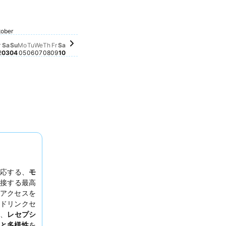
eptember 26
Friday, October 09
￥33,595
mber 24
y, September 29
12
ober
ursday, October 01
0,491
 September 28
Saturday, October 10
￥29,200
Friday, October 02
￥28,661
Saturday, October 03
￥28,847
Thursday, October 08
￥28,623
Tuesday, October 06
￥26,833
mber 23
esday, September 30
,651
 22
Monday, October 05
￥24,462
Wednesday, October 07
￥24,465
eptember 27
Sunday, October 04
￥19,720
ん
せん
ber 25
動向はありません
r
Sa
Su
Mo
Tu
We
Th
Fr
Sa
2
03
04
05
06
07
08
09
10
対応する、
モ
接する最高
アクセスを
ドリンクセ
は、
レセプシ
と多様性
を