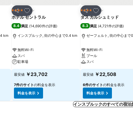
お気に入りに追加
お気に入りに追加
ホテル
ホテル
4 ホテルのランク
4 ホテルのランク
シェア
シェア
ホテル セントラル
ダス カルシュミッド
8.4
8.3
満足
(
14,690件の評価
)
満足
(
4,721件の評価
)
 km
インスブルック, 街の中心まで0.4 km
ゼーフェルト, 街の中心まで0.
無料Wi-Fi
無料Wi-Fi
スパ
プール
駐車場
スパ
￥23,702
￥22,508
最安値
最安値
7件のサイト
の料金を表示
6件のサイト
の料金を表示
料金を表示
料金を表示
インスブルックのすべての宿泊