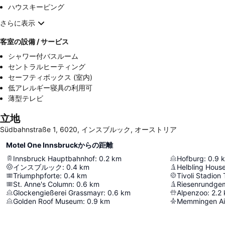
ハウスキーピング
さらに表示
客室の設備 / サービス
シャワー付バスルーム
セントラルヒーティング
セーフティボックス (室内)
低アレルギー寝具の利用可
薄型テレビ
立地
Südbahnstraße 1, 6020, インスブルック, オーストリア
Motel One Innsbruckからの距離
Innsbruck Hauptbahnhof
:
0.2
km
Hofburg
:
0.9
インスブルック
:
0.4
km
Helbling Hous
Triumphpforte
:
0.4
km
Tivoli Stadion T
St. Anne's Column
:
0.6
km
Riesenrundge
Glockengießerei Grassmayr
:
0.6
km
Alpenzoo
:
2.2
Golden Roof Museum
:
0.9
km
Memmingen Ai