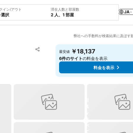
クイン/アウト
滞在人数と部屋数
JA ·
を選択
2 人、1 部屋
弊社への手数料が検索結果に及ぼす
お気に入りに追加
￥18,137
最安値
シェア
6件のサイト
の料金を表示
料金を表示