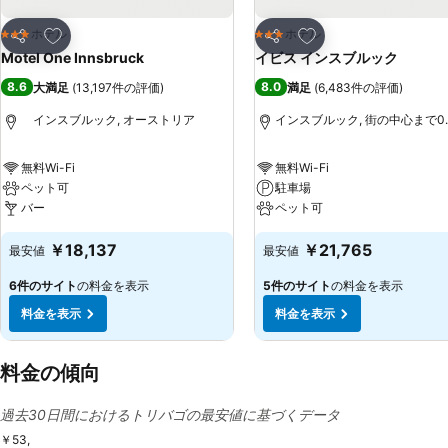
お気に入りに追加
お気に入りに追加
ホテル
ホテル
3 ホテルのランク
3 ホテルのランク
シェア
シェア
Motel One Innsbruck
イビス インスブルック
8.6
8.0
大満足
(
13,197件の評価
)
満足
(
6,483件の評価
)
インスブルック, オーストリア
インスブルック, 街の中心まで0.4
無料Wi-Fi
無料Wi-Fi
ペット可
駐車場
バー
ペット可
￥18,137
￥21,765
最安値
最安値
6件のサイト
の料金を表示
5件のサイト
の料金を表示
料金を表示
料金を表示
料金の傾向
過去30日間におけるトリバゴの最安値に基づくデータ
￥53,