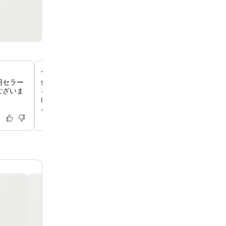
モダンなアルパインデザイン
用セラー
伝統的な居心地の良さと現代的なスタイルが融合した、ユ
ございま
をお楽しみいただけます。木彫りの装飾、ベルベットのア
山脈のシルエットを模したランプなどのモダンなディテー
ざいます。