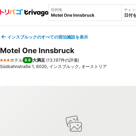
目的地
チェッ
日付
インスブルックのすべての宿泊施設を表示
Motel One Innsbruck
ホテル
大満足
(
13,197件の評価
)
8.6
3 ホテルのランク
Südbahnstraße 1, 6020, インスブルック, オーストリア