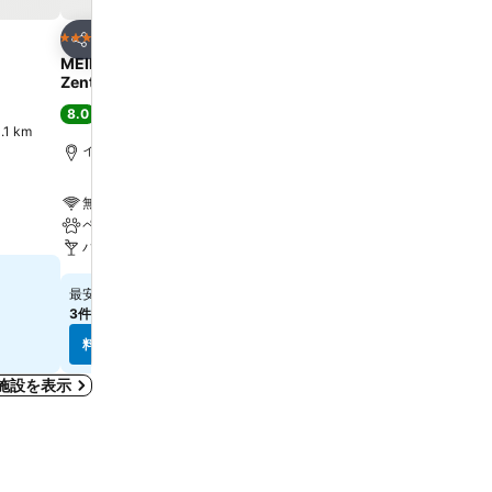
お気に入りに追加
お気に入りに追
ホテル
ホテル
3 ホテルのランク
4 ホテルのランク
シェア
シェア
MEININGER Hotel Innsbruck
Hotel Neue Post Innsbr
Zentrum
7.4
(
2,308件の評価
)
8.0
満足
(
7,919件の評価
)
1 km
インスブルック, 街の中心ま
インスブルック, 街の中心まで0.7 km
無料Wi-Fi
無料Wi-Fi
駐車場
ペット可
エアコン
バー
￥30,189
最安値
￥19,561
最安値
3件のサイト
の料金を表示
1件のサイト
の料金を表示
料金を表示
料金を表示
施設を表示