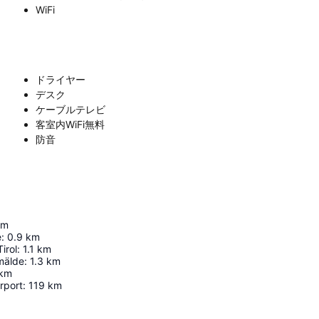
WiFi
ドライヤー
デスク
ケーブルテレビ
客室内WiFi無料
防音
km
e
:
0.9
km
irol
:
1.1
km
mälde
:
1.3
km
km
rport
:
119
km