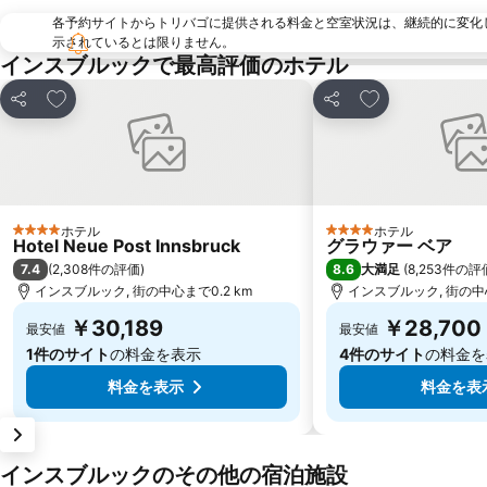
各予約サイトからトリバゴに提供される料金と空室状況は、継続的に変化
示されているとは限りません。
インスブルックで最高評価のホテル
お気に入りに追加
お気に入りに追
シェア
シェア
ホテル
ホテル
4 ホテルのランク
4 ホテルのランク
Hotel Neue Post Innsbruck
グラウァー ベア
7.4
8.6
(
2,308件の評価
)
大満足
(
8,253件の評
インスブルック, 街の中心まで0.2 km
インスブルック, 街の中心
￥30,189
￥28,700
最安値
最安値
1件のサイト
の料金を表示
4件のサイト
の料金を
料金を表示
料金を表
インスブルックのその他の宿泊施設