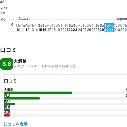
462
￥26,
730
Friday, August 21
￥30,122
Saturday, August 22
￥30,310
Saturday, August 15
￥29,580
August
Friday, August 14
￥29,030
Friday, Augus
￥29,043
Saturday, A
￥28,849
Monday, August 10
￥28,303
Tuesday, August 18
￥27,564
Wednesday, August 12
￥27,253
Thursday, August 13
￥26,855
Thursday, August 20
￥26,832
Tuesday, August 25
￥27,067
Wednesday, Augu
￥27,023
T
Septe
Wednesday, August 19
￥26,536
Thursday, Augu
￥26,503
We
￥2
Monday, August 17
￥25,767
Tues
￥25,
Tuesday, August 11
￥24,832
Sunday, August 16
￥25,093
Monday, August 24
￥25,099
￥0
Sunday, August 23
￥23,222
Monday
￥23,2
Sunday, 
￥21,476
Mo
Tu
We
Th
Fr
Sa
Su
Mo
Tu
We
Th
Fr
Sa
Su
Mo
Tu
We
Th
Fr
Sa
Su
Mo
Tu
We
Th
10
11
12
13
14
15
16
17
18
19
20
21
22
23
24
25
26
27
28
29
30
31
01
02
03
口コミ
大満足
8.6
人気サイトの13,197件の評価から算出
口コミ
大満足
満足
良い
普通
不満
口コミを表示