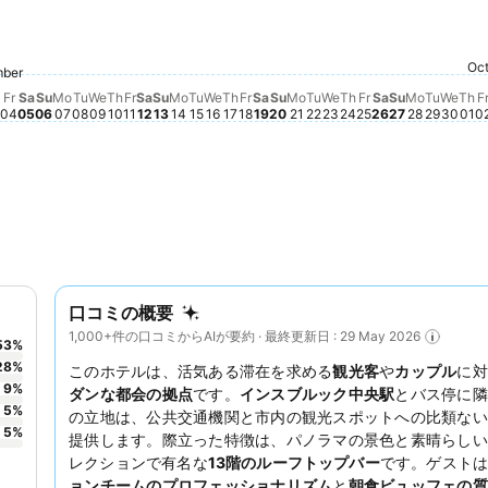
Tuesday, September 15
￥53,462
Saturday, September 19
￥34,232
Saturday, S
￥33,706
Thursday, Septe
￥32,094
Tuesda
￥32,4
Oct
Saturday, September 05
￥30,595
Saturday, September 12
￥30,595
Th
￥3
Monday,
￥30,127
t 28
ugust 29
st 26
hursday, September 03
￥26,855
Monday, September 07
￥26,914
Wednesday, September 09
￥26,855
mber
st 27
dnesday, September 02
6,642
Tuesday, September 08
￥26,532
Thursday, September 10
￥26,499
Wednesday, Septe
￥26,291
Wedn
￥26
Monday, September 14
￥26,182
Monday, September 21
￥25,731
Tuesday, September
￥26,182
day, September 01
201
Sunday, September 13
￥23,583
, August 31
22
Sunday, September 06
￥23,041
August 30
Sunday, September 20
￥21,544
Sunday, S
￥21,487
Friday, September 04
この日付の価格動向はありません
Friday, September 11
この日付の価格動向はありません
Wednesday, September 16
この日付の価格動向はありません
Thursday, September 17
この日付の価格動向はありませ
Friday, September 18
この日付の価格動向はありま
Friday, Septem
この日付の価格
Fr
Sa
Su
Mo
Tu
We
Th
Fr
Sa
Su
Mo
Tu
We
Th
Fr
Sa
Su
Mo
Tu
We
Th
Fr
Sa
Su
Mo
Tu
We
Th
F
04
05
06
07
08
09
10
11
12
13
14
15
16
17
18
19
20
21
22
23
24
25
26
27
28
29
30
01
0
口コミの概要
1,000+件の口コミからAIが要約 · 最終更新日 : 29 May 2026
53
%
28
%
このホテルは、活気ある滞在を求める
観光客
や
カップル
に
9
%
ダンな都会の拠点
です。
インスブルック中央駅
とバス停に隣
5
%
の立地は、公共交通機関と市内の観光スポットへの比類ない
5
%
提供します。際立った特徴は、パノラマの景色と素晴らしい
レクションで有名な
13階のルーフトップバー
です。ゲスト
ョンチームのプロフェッショナリズム
と
朝食ビュッフェの質