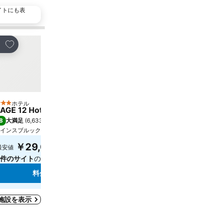
イトにも表
人気施設
お気に入りに追加
お気に入りに追加
ェア
シェア
ホテル
ホテル
 ホテルのランク
4 ホテルのランク
AGE 12 Hotel by Penz
ホテル セントラル
8
8.4
大満足
(
6,633件の評価
)
満足
(
14,690件の評価
)
インスブルック, 街の中心まで0.4 km
インスブルック, 街の中心まで0
￥29,076
￥23,702
最安値
最安値
7件のサイト
の料金を表示
7件のサイト
の料金を表示
料金を表示
料金を表示
施設を表示