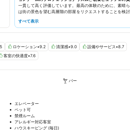
一貫して高く評価しています。最高の体験のために、素晴ら
は街の景色を望む高層階の部屋をリクエストすることを検討
い。
すべて表示
.5
ロケーション
•
9.2
清潔感
•
9.0
設備やサービス
•
8.7
客室の快適度
•
7.6
バー
エレベーター
ペット可
禁煙ルーム
アレルギー対応客室
ハウスキーピング (毎日)