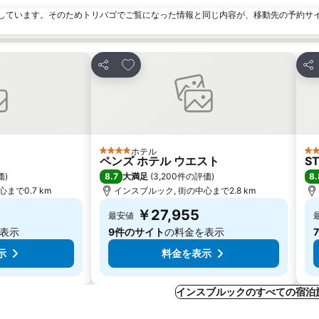
しています。そのためトリバゴでご覧になった情報と同じ内容が、移動先の予約サ
加
お気に入りに追加
シェア
シ
ホテル
4 ホテルのランク
4
ペンズ ホテル ウエスト
ST
8.7
8.
価
)
大満足
(
3,200件の評価
)
まで0.7 km
インスブルック, 街の中心まで2.8 km
￥27,955
最安値
表示
9件のサイト
の料金を表示
示
料金を表示
インスブルックのすべての宿泊